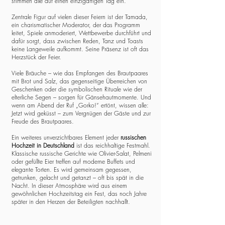
stimmen alle auf einen einzigartigen Tag ein.
Zentrale Figur auf vielen dieser Feiern ist der Tamada,
ein charismatischer Moderator, der das Programm
leitet, Spiele anmoderiert, Wettbewerbe durchführt und
dafür sorgt, dass zwischen Reden, Tanz und Toasts
keine Langeweile aufkommt. Seine Präsenz ist oft das
Herzstück der Feier.
Viele Bräuche – wie das Empfangen des Brautpaares
mit Brot und Salz, das gegenseitige Überreichen von
Geschenken oder die symbolischen Rituale wie der
elterliche Segen – sorgen für Gänsehautmomente. Und
wenn am Abend der Ruf „Gorko!“ ertönt, wissen alle:
Jetzt wird geküsst – zum Vergnügen der Gäste und zur
Freude des Brautpaares.
Ein weiteres unverzichtbares Element jeder
russischen
Hochzeit in Deutschland
ist das reichhaltige Festmahl.
Klassische russische Gerichte wie Olivier-Salat, Pelmeni
oder gefüllte Eier treffen auf moderne Buffets und
elegante Torten. Es wird gemeinsam gegessen,
getrunken, gelacht und getanzt – oft bis spät in die
Nacht. In dieser Atmosphäre wird aus einem
gewöhnlichen Hochzeitstag ein Fest, das noch Jahre
später in den Herzen der Beteiligten nachhallt.