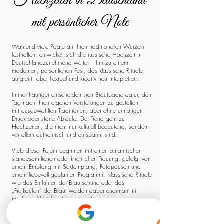
Hochzeiten in Deutschland
mit persönlicher Note
Während viele Paare an ihren traditionellen Wurzeln
festhalten, entwickelt sich die russische Hochzeit in
Deutschlandzunehmend weiter – hin zu einem
modernen, persönlichen Fest, das klassische Rituale
aufgreift, aber flexibel und kreativ neu interpretiert.
Immer häufiger entscheiden sich Brautpaare dafür, den
Tag nach ihren eigenen Vorstellungen zu gestalten –
mit ausgewählten Traditionen, aber ohne unnötigen
Druck oder starre Abläufe. Der Trend geht zu
Hochzeiten, die nicht nur kulturell bedeutend, sondern
vor allem authentisch und entspannt sind.
Viele dieser Feiern beginnen mit einer romantischen
standesamtlichen oder kirchlichen Trauung, gefolgt von
einem Empfang mit Sektempfang, Fotopausen und
einem liebevoll geplanten Programm. Klassische Rituale
wie das Entführen der Brautschuhe oder das
„Freikaufen“ der Braut werden dabei charmant in
moderne Abläufe integriert – oft mit einem
Augenzwinkern, aber stets mit Respekt vor der
Herkunft.