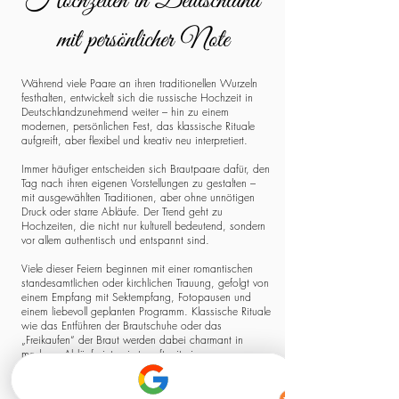
Hochzeiten in Deutschland
mit persönlicher Note
Während viele Paare an ihren traditionellen Wurzeln
festhalten, entwickelt sich die russische Hochzeit in
Deutschlandzunehmend weiter – hin zu einem
modernen, persönlichen Fest, das klassische Rituale
aufgreift, aber flexibel und kreativ neu interpretiert.
Immer häufiger entscheiden sich Brautpaare dafür, den
Tag nach ihren eigenen Vorstellungen zu gestalten –
mit ausgewählten Traditionen, aber ohne unnötigen
Druck oder starre Abläufe. Der Trend geht zu
Hochzeiten, die nicht nur kulturell bedeutend, sondern
vor allem authentisch und entspannt sind.
Viele dieser Feiern beginnen mit einer romantischen
standesamtlichen oder kirchlichen Trauung, gefolgt von
einem Empfang mit Sektempfang, Fotopausen und
einem liebevoll geplanten Programm. Klassische Rituale
wie das Entführen der Brautschuhe oder das
„Freikaufen“ der Braut werden dabei charmant in
moderne Abläufe integriert – oft mit einem
Augenzwinkern, aber stets mit Respekt vor der
Herkunft.