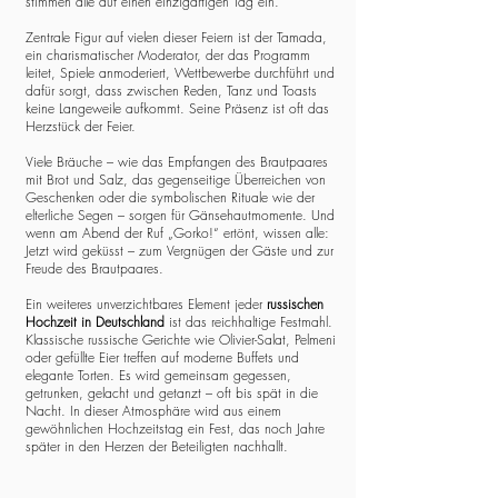
stimmen alle auf einen einzigartigen Tag ein.
Zentrale Figur auf vielen dieser Feiern ist der Tamada,
ein charismatischer Moderator, der das Programm
leitet, Spiele anmoderiert, Wettbewerbe durchführt und
dafür sorgt, dass zwischen Reden, Tanz und Toasts
keine Langeweile aufkommt. Seine Präsenz ist oft das
Herzstück der Feier.
Viele Bräuche – wie das Empfangen des Brautpaares
mit Brot und Salz, das gegenseitige Überreichen von
Geschenken oder die symbolischen Rituale wie der
elterliche Segen – sorgen für Gänsehautmomente. Und
wenn am Abend der Ruf „Gorko!“ ertönt, wissen alle:
Jetzt wird geküsst – zum Vergnügen der Gäste und zur
Freude des Brautpaares.
Ein weiteres unverzichtbares Element jeder
russischen
Hochzeit in Deutschland
ist das reichhaltige Festmahl.
Klassische russische Gerichte wie Olivier-Salat, Pelmeni
oder gefüllte Eier treffen auf moderne Buffets und
elegante Torten. Es wird gemeinsam gegessen,
getrunken, gelacht und getanzt – oft bis spät in die
Nacht. In dieser Atmosphäre wird aus einem
gewöhnlichen Hochzeitstag ein Fest, das noch Jahre
später in den Herzen der Beteiligten nachhallt.