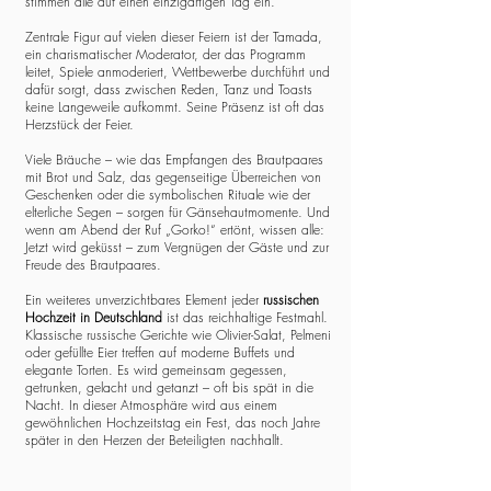
stimmen alle auf einen einzigartigen Tag ein.
Zentrale Figur auf vielen dieser Feiern ist der Tamada,
ein charismatischer Moderator, der das Programm
leitet, Spiele anmoderiert, Wettbewerbe durchführt und
dafür sorgt, dass zwischen Reden, Tanz und Toasts
keine Langeweile aufkommt. Seine Präsenz ist oft das
Herzstück der Feier.
Viele Bräuche – wie das Empfangen des Brautpaares
mit Brot und Salz, das gegenseitige Überreichen von
Geschenken oder die symbolischen Rituale wie der
elterliche Segen – sorgen für Gänsehautmomente. Und
wenn am Abend der Ruf „Gorko!“ ertönt, wissen alle:
Jetzt wird geküsst – zum Vergnügen der Gäste und zur
Freude des Brautpaares.
Ein weiteres unverzichtbares Element jeder
russischen
Hochzeit in Deutschland
ist das reichhaltige Festmahl.
Klassische russische Gerichte wie Olivier-Salat, Pelmeni
oder gefüllte Eier treffen auf moderne Buffets und
elegante Torten. Es wird gemeinsam gegessen,
getrunken, gelacht und getanzt – oft bis spät in die
Nacht. In dieser Atmosphäre wird aus einem
gewöhnlichen Hochzeitstag ein Fest, das noch Jahre
später in den Herzen der Beteiligten nachhallt.