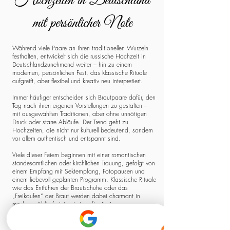
Hochzeiten in Deutschland
mit persönlicher Note
Während viele Paare an ihren traditionellen Wurzeln
festhalten, entwickelt sich die russische Hochzeit in
Deutschlandzunehmend weiter – hin zu einem
modernen, persönlichen Fest, das klassische Rituale
aufgreift, aber flexibel und kreativ neu interpretiert.
Immer häufiger entscheiden sich Brautpaare dafür, den
Tag nach ihren eigenen Vorstellungen zu gestalten –
mit ausgewählten Traditionen, aber ohne unnötigen
Druck oder starre Abläufe. Der Trend geht zu
Hochzeiten, die nicht nur kulturell bedeutend, sondern
vor allem authentisch und entspannt sind.
Viele dieser Feiern beginnen mit einer romantischen
standesamtlichen oder kirchlichen Trauung, gefolgt von
einem Empfang mit Sektempfang, Fotopausen und
einem liebevoll geplanten Programm. Klassische Rituale
wie das Entführen der Brautschuhe oder das
„Freikaufen“ der Braut werden dabei charmant in
moderne Abläufe integriert – oft mit einem
Augenzwinkern, aber stets mit Respekt vor der
Herkunft.