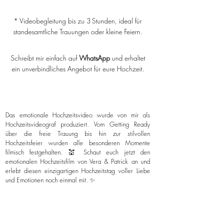
* Videobegleitung bis zu 3 Stunden, ideal für
standesamtliche Trauungen oder kleine Feiern.
Schreibt mir einfach auf
WhatsApp
und erhaltet
ein unverbindliches Angebot für eure Hochzeit.
Das emotionale Hochzeitsvideo wurde von mir als
Hochzeitsvideograf produziert. Vom Getting Ready
über die freie Trauung bis hin zur stilvollen
Hochzeitsfeier wurden alle besonderen Momente
filmisch festgehalten. 💒 Schaut euch jetzt den
emotionalen Hochzeitsfilm von Vera & Patrick an und
erlebt diesen einzigartigen Hochzeitstag voller Liebe
und Emotionen noch einmal mit. ✨