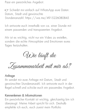
Paar ein persönliches Angebot.
👉 Schreibt mir einfach auf WhatsApp eure Daten:
Datum, Stadt und gewünschte
Stundenanzahl:
https://wa.me/4915226080845
Ich antworte euch innerhalb von ca. einer Stunde mit
einem passenden und transparenten Angebot.
Mir ist es wichtig, nicht nur ein Video zu erstellen,
sondern die echte Atmosphäre und Emotionen eures
Tages festzuhalten.
Wie läuft die
Zusammenarbeit mit mir ab?
Anfrage
Ihr sendet mir eure Anfrage mit Datum, Stadt und
gewünschter Stundenanzahl. Ich antworte euch in der
Regel schnell und schicke euch ein passendes Angebot.
Kennenlernen & Informationen
Ein persönlicher Kontakt ist wichtig, gleichzeitig bin ich
überzeugt: Meine Arbeit spricht für sich. Deshalb
empfehle ich euch, euch zuerst mein Portfolio