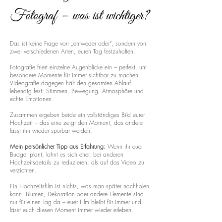
Fotograf – was ist wichtiger?
Das ist keine Frage von „entweder oder“, sondern von
zwei verschiedenen Arten, euren Tag festzuhalten.
Fotografie friert einzelne Augenblicke ein – perfekt, um
besondere Momente für immer sichtbar zu machen.
Videografie dagegen hält den gesamten Ablauf
lebendig fest: Stimmen, Bewegung, Atmosphäre und
echte Emotionen.
Zusammen ergeben beide ein vollständiges Bild eurer
Hochzeit – das eine zeigt den Moment, das andere
lässt ihn wieder spürbar werden.
Mein persönlicher Tipp aus Erfahrung:
Wenn ihr euer
Budget plant, lohnt es sich eher, bei anderen
Hochzeitsdetails zu reduzieren, als auf das Video zu
verzichten.
Ein Hochzeitsfilm ist nichts, was man später nachholen
kann. Blumen, Dekoration oder andere Elemente sind
nur für einen Tag da – euer Film bleibt für immer und
lässt euch diesen Moment immer wieder erleben.