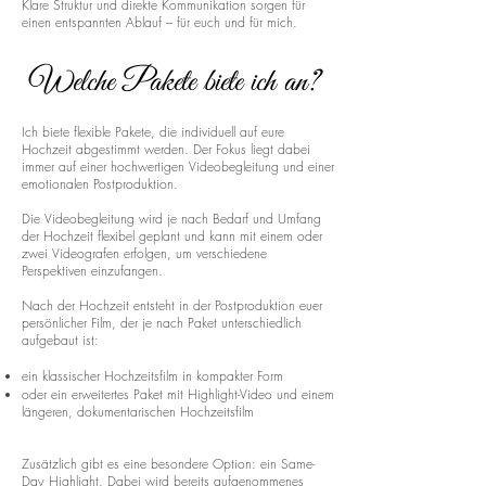
Klare Struktur und direkte Kommunikation sorgen für
einen entspannten Ablauf – für euch und für mich.
Welche Pakete biete ich an?
Ich biete flexible Pakete, die individuell auf eure
Hochzeit abgestimmt werden. Der Fokus liegt dabei
immer auf einer hochwertigen Videobegleitung und einer
emotionalen Postproduktion.
Die Videobegleitung wird je nach Bedarf und Umfang
der Hochzeit flexibel geplant und kann mit einem oder
zwei Videografen erfolgen, um verschiedene
Perspektiven einzufangen.
Nach der Hochzeit entsteht in der Postproduktion euer
persönlicher Film, der je nach Paket unterschiedlich
aufgebaut ist:
ein klassischer Hochzeitsfilm in kompakter Form
oder ein erweitertes Paket mit Highlight-Video und einem
längeren, dokumentarischen Hochzeitsfilm
Zusätzlich gibt es eine besondere Option: ein Same-
Day Highlight. Dabei wird bereits aufgenommenes