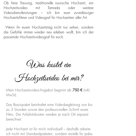
Ob freie Trauung, traditionelle russische Hochzeit, ein
Hochzeitsvideo mit Tamada oder weitere
Videodienstleistungen – ich bin euer zuverlässiger
Hochzeitsfilmer und Videograf für Hochzeiten aller Art.
Wenn ihr euren Hochzeitstag nicht nur sehen, sondern
die Gefühle immer wieder neu erleben wollt, bin ich der
passende Hochzeitsvideograf für euch.
Was kostet ein
Hochzeitsvideo bei mir?
Mein Hochzeitsvideo-Angebot beginnt ab
750 €
(inkl.
MwSt).
Das Basispaket beinhaltet eine Videobegleitung von bis
zu 3 Stunden sowie den professionellen Schnitt eures
Films. Die Anfahrtskosten werden je nach Ort separat
berechnet.
Jede Hochzeit ist für mich individuell – deshalb arbeite
ich nicht mit Standardpaketen, sondern erstelle für jedes