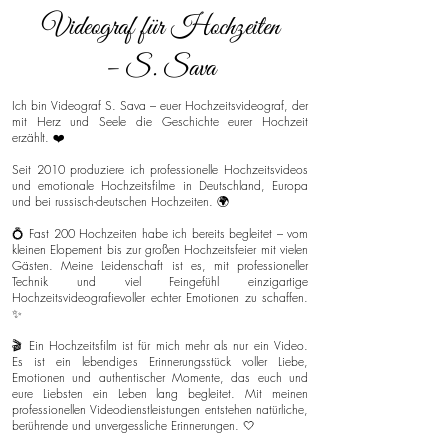
Videograf für Hochzeiten
– S. Sava
Ich bin Videograf S. Sava – euer Hochzeitsvideograf, der
mit Herz und Seele die Geschichte eurer Hochzeit
erzählt. ❤️
Seit 2010 produziere ich professionelle Hochzeitsvideos
und emotionale Hochzeitsfilme in Deutschland, Europa
und bei russisch-deutschen Hochzeiten. 🌍
💍 Fast 200 Hochzeiten habe ich bereits begleitet – vom
kleinen Elopement bis zur großen Hochzeitsfeier mit vielen
Gästen. Meine Leidenschaft ist es, mit professioneller
Technik und viel Feingefühl einzigartige
Hochzeitsvideografievoller echter Emotionen zu schaffen.
✨
🎬 Ein Hochzeitsfilm ist für mich mehr als nur ein Video.
Es ist ein lebendiges Erinnerungsstück voller Liebe,
Emotionen und authentischer Momente, das euch und
eure Liebsten ein Leben lang begleitet. Mit meinen
professionellen Videodienstleistungen entstehen natürliche,
berührende und unvergessliche Erinnerungen. 🤍