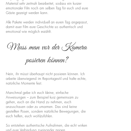
Material sehr zeitnah bearbeitet, sodass ein kurzer
emotionaler Film noch am selben Tag für euch und eure
Gäste gezeigt werden kann.
Alle Pakete werden individuell an euren Tag angepasst,
damit euer Film eure Geschichte so authentisch und
emotional wie möglich erzählt.
Muss man vor der Kamera
posieren können?
Nein, ihr müsst überhaupt nicht posieren können. Ich
arbeite überwiegend im Reportagestil und halte echte,
natürliche Momente fest.
Manchmal gebe ich euch kleine, einfache
Anweisungen – zum Beispiel kurz gemeinsam zu
gehen, euch an die Hand zu nehmen, euch
anzuschauen oder zu umarmen. Das sind keine
gestellten Posen, sondern natürliche Bewegungen, die
euch helfen, euch wohlzufühlen.
So entstehen authentische Aufnahmen, die echt wirken
und eure Verbindung zueinander zeigen