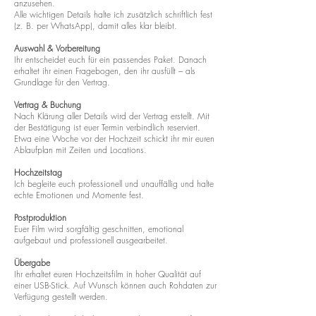
anzusehen.
Alle wichtigen Details halte ich zusätzlich schriftlich fest
(z. B. per WhatsApp), damit alles klar bleibt.
Auswahl & Vorbereitung
Ihr entscheidet euch für ein passendes Paket. Danach
erhaltet ihr einen Fragebogen, den ihr ausfüllt – als
Grundlage für den Vertrag.
Vertrag & Buchung
Nach Klärung aller Details wird der Vertrag erstellt. Mit
der Bestätigung ist euer Termin verbindlich reserviert.
Etwa eine Woche vor der Hochzeit schickt ihr mir euren
Ablaufplan mit Zeiten und Locations.
Hochzeitstag
Ich begleite euch professionell und unauffällig und halte
echte Emotionen und Momente fest.
Postproduktion
Euer Film wird sorgfältig geschnitten, emotional
aufgebaut und professionell ausgearbeitet.
Übergabe
Ihr erhaltet euren Hochzeitsfilm in hoher Qualität auf
einer USB-Stick. Auf Wunsch können auch Rohdaten zur
Verfügung gestellt werden.