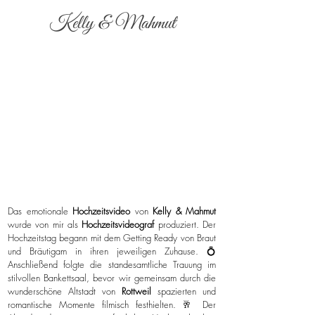
Kelly & Mahmut
Das emotionale
Hochzeitsvideo
von
Kelly & Mahmut
wurde von mir als
Hochzeitsvideograf
produziert. Der
Hochzeitstag begann mit dem Getting Ready von Braut
und Bräutigam in ihren jeweiligen Zuhause. 💍
Anschließend folgte die standesamtliche Trauung im
stilvollen Bankettsaal, bevor wir gemeinsam durch die
wunderschöne Altstadt von
Rottweil
spazierten und
romantische Momente filmisch festhielten. 🥂 Der