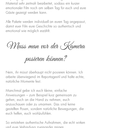
Material sehr zeitnah bearbeitet, sodass ein kurzer
emotionaler Film noch am selben Tag für euch und eure
Gäste gezeigt werden kann.
Alle Pakete werden individuell an euren Tag angepasst,
damit euer Film eure Geschichte so authentisch und
emotional wie möglich erzählt.
Muss man vor der Kamera
posieren können?
Nein, ihr müsst überhaupt nicht posieren können. Ich
arbeite überwiegend im Reportagestil und halte echte,
natürliche Momente fest.
Manchmal gebe ich euch kleine, einfache
Anweisungen – zum Beispiel kurz gemeinsam zu
gehen, euch an die Hand zu nehmen, euch
anzuschauen oder zu umarmen. Das sind keine
gestellten Posen, sondern natürliche Bewegungen, die
euch helfen, euch wohlzufühlen.
So entstehen authentische Aufnahmen, die echt wirken
und eure Verbindung zueinander zeigen