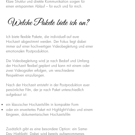
Klare Struktur und direkte Kommunikation sorgen für
einen entspannten Ablauf – für euch und für mich.
Welche Pakete biete ich an?
Ich biete flexible Pakete, die individuell auf eure
Hochzeit abgestimmt werden. Der Fokus liegt dabei
immer auf einer hochwertigen Videobegleitung und einer
emotionalen Postproduktion.
Die Videobegleitung wird je nach Bedarf und Umfang
der Hochzeit flexibel geplant und kann mit einem oder
zwei Videografen erfolgen, um verschiedene
Perspektiven einzufangen.
Nach der Hochzeit entsteht in der Postproduktion euer
persönlicher Film, der je nach Paket unterschiedlich
aufgebaut ist:
ein klassischer Hochzeitsfilm in kompakter Form
oder ein erweitertes Paket mit Highlight-Video und einem
längeren, dokumentarischen Hochzeitsfilm
Zusätzlich gibt es eine besondere Option: ein Same-
Day Highlight. Dabei wird bereits aufgenommenes