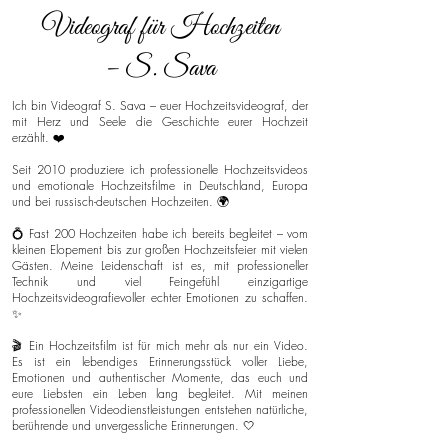
Videograf für Hochzeiten
– S. Sava
Ich bin Videograf S. Sava – euer Hochzeitsvideograf, der
mit Herz und Seele die Geschichte eurer Hochzeit
erzählt. ❤️
Seit 2010 produziere ich professionelle Hochzeitsvideos
und emotionale Hochzeitsfilme in Deutschland, Europa
und bei russisch-deutschen Hochzeiten. 🌍
💍 Fast 200 Hochzeiten habe ich bereits begleitet – vom
kleinen Elopement bis zur großen Hochzeitsfeier mit vielen
Gästen. Meine Leidenschaft ist es, mit professioneller
Technik und viel Feingefühl einzigartige
Hochzeitsvideografievoller echter Emotionen zu schaffen.
✨
🎬 Ein Hochzeitsfilm ist für mich mehr als nur ein Video.
Es ist ein lebendiges Erinnerungsstück voller Liebe,
Emotionen und authentischer Momente, das euch und
eure Liebsten ein Leben lang begleitet. Mit meinen
professionellen Videodienstleistungen entstehen natürliche,
berührende und unvergessliche Erinnerungen. 🤍