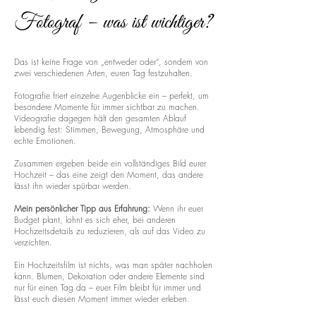
Fotograf – was ist wichtiger?
Das ist keine Frage von „entweder oder“, sondern von
zwei verschiedenen Arten, euren Tag festzuhalten.
Fotografie friert einzelne Augenblicke ein – perfekt, um
besondere Momente für immer sichtbar zu machen.
Videografie dagegen hält den gesamten Ablauf
lebendig fest: Stimmen, Bewegung, Atmosphäre und
echte Emotionen.
Zusammen ergeben beide ein vollständiges Bild eurer
Hochzeit – das eine zeigt den Moment, das andere
lässt ihn wieder spürbar werden.
Mein persönlicher Tipp aus Erfahrung:
Wenn ihr euer
Budget plant, lohnt es sich eher, bei anderen
Hochzeitsdetails zu reduzieren, als auf das Video zu
verzichten.
Ein Hochzeitsfilm ist nichts, was man später nachholen
kann. Blumen, Dekoration oder andere Elemente sind
nur für einen Tag da – euer Film bleibt für immer und
lässt euch diesen Moment immer wieder erleben.