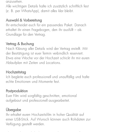
anzusehen.
Alle wichtigen Details halte ich zusätzlich schriftlich fest
(z. B. per WhatsApp), damit alles klar bleibt.
Auswahl & Vorbereitung
Ihr entscheidet euch für ein passendes Paket. Danach
erhaltet ihr einen Fragebogen, den ihr ausfüllt – als
Grundlage für den Vertrag.
Vertrag & Buchung
Nach Klärung aller Details wird der Vertrag erstellt. Mit
der Bestätigung ist euer Termin verbindlich reserviert.
Etwa eine Woche vor der Hochzeit schickt ihr mir euren
Ablaufplan mit Zeiten und Locations.
Hochzeitstag
Ich begleite euch professionell und unauffällig und halte
echte Emotionen und Momente fest.
Postproduktion
Euer Film wird sorgfältig geschnitten, emotional
aufgebaut und professionell ausgearbeitet.
Übergabe
Ihr erhaltet euren Hochzeitsfilm in hoher Qualität auf
einer USB-Stick. Auf Wunsch können auch Rohdaten zur
Verfügung gestellt werden.