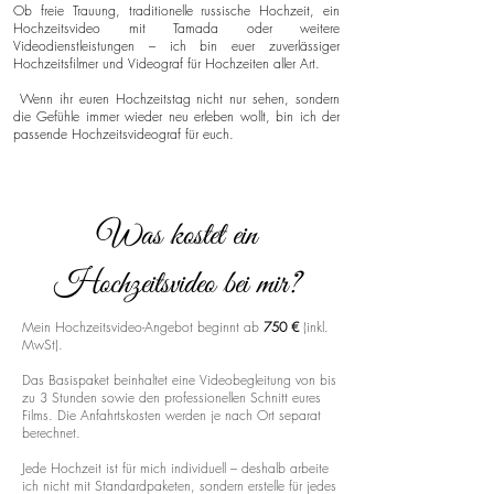
Ob freie Trauung, traditionelle russische Hochzeit, ein
Hochzeitsvideo mit Tamada oder weitere
Videodienstleistungen – ich bin euer zuverlässiger
Hochzeitsfilmer und Videograf für Hochzeiten aller Art.
Wenn ihr euren Hochzeitstag nicht nur sehen, sondern
die Gefühle immer wieder neu erleben wollt, bin ich der
passende Hochzeitsvideograf für euch.
Was kostet ein
Hochzeitsvideo bei mir?
Mein Hochzeitsvideo-Angebot beginnt ab
750 €
(inkl.
MwSt).
Das Basispaket beinhaltet eine Videobegleitung von bis
zu 3 Stunden sowie den professionellen Schnitt eures
Films. Die Anfahrtskosten werden je nach Ort separat
berechnet.
Jede Hochzeit ist für mich individuell – deshalb arbeite
ich nicht mit Standardpaketen, sondern erstelle für jedes