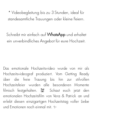
* Videobegleitung bis zu 3 Stunden, ideal für
standesamtliche Trauungen oder kleine Feiern.
Schreibt mir einfach auf
WhatsApp
und erhaltet
ein unverbindliches Angebot für eure Hochzeit.
Das emotionale Hochzeitsvideo wurde von mir als
Hochzeitsvideograf produziert. Vom Getting Ready
über die freie Trauung bis hin zur stilvollen
Hochzeitsfeier wurden alle besonderen Momente
filmisch festgehalten. 💒 Schaut euch jetzt den
emotionalen Hochzeitsfilm von Vera & Patrick an und
erlebt diesen einzigartigen Hochzeitstag voller Liebe
und Emotionen noch einmal mit. ✨