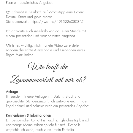
Paar ein persönliches Angebot.
👉 Schreibt mir einfach auf WhatsApp eure Daten:
Datum, Stadt und gewünschte
Stundenanzahl:
https://wa.me/4915226080845
Ich antworte euch innerhalb von ca. einer Stunde mit
einem passenden und transparenten Angebot.
Mir ist es wichtig, nicht nur ein Video zu erstellen,
sondern die echte Atmosphäre und Emotionen eures
Tages festzuhalten.
Wie läuft die
Zusammenarbeit mit mir ab?
Anfrage
Ihr sendet mir eure Anfrage mit Datum, Stadt und
gewünschter Stundenanzahl. Ich antworte euch in der
Regel schnell und schicke euch ein passendes Angebot.
Kennenlernen & Informationen
Ein persönlicher Kontakt ist wichtig, gleichzeitig bin ich
überzeugt: Meine Arbeit spricht für sich. Deshalb
empfehle ich euch, euch zuerst mein Portfolio