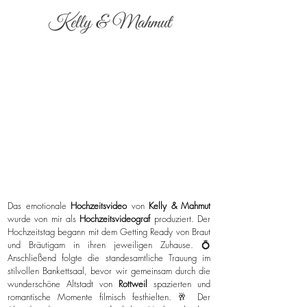
Kelly & Mahmut
Das emotionale
Hochzeitsvideo
von
Kelly & Mahmut
wurde von mir als
Hochzeitsvideograf
produziert. Der
Hochzeitstag begann mit dem Getting Ready von Braut
und Bräutigam in ihren jeweiligen Zuhause. 💍
Anschließend folgte die standesamtliche Trauung im
stilvollen Bankettsaal, bevor wir gemeinsam durch die
wunderschöne Altstadt von
Rottweil
spazierten und
romantische Momente filmisch festhielten. 🥂 Der