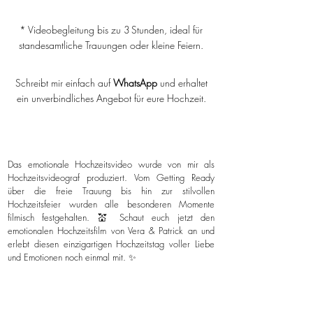
* Videobegleitung bis zu 3 Stunden, ideal für
standesamtliche Trauungen oder kleine Feiern.
Schreibt mir einfach auf
WhatsApp
und erhaltet
ein unverbindliches Angebot für eure Hochzeit.
Das emotionale Hochzeitsvideo wurde von mir als
Hochzeitsvideograf produziert. Vom Getting Ready
über die freie Trauung bis hin zur stilvollen
Hochzeitsfeier wurden alle besonderen Momente
filmisch festgehalten. 💒 Schaut euch jetzt den
emotionalen Hochzeitsfilm von Vera & Patrick an und
erlebt diesen einzigartigen Hochzeitstag voller Liebe
und Emotionen noch einmal mit. ✨