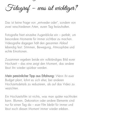
Fotograf – was ist wichtiger?
Das ist keine Frage von „entweder oder“, sondern von
zwei verschiedenen Arten, euren Tag festzuhalten.
Fotografie friert einzelne Augenblicke ein – perfekt, um
besondere Momente für immer sichtbar zu machen.
Videografie dagegen hält den gesamten Ablauf
lebendig fest: Stimmen, Bewegung, Atmosphäre und
echte Emotionen.
Zusammen ergeben beide ein vollständiges Bild eurer
Hochzeit – das eine zeigt den Moment, das andere
lässt ihn wieder spürbar werden.
Mein persönlicher Tipp aus Erfahrung:
Wenn ihr euer
Budget plant, lohnt es sich eher, bei anderen
Hochzeitsdetails zu reduzieren, als auf das Video zu
verzichten.
Ein Hochzeitsfilm ist nichts, was man später nachholen
kann. Blumen, Dekoration oder andere Elemente sind
nur für einen Tag da – euer Film bleibt für immer und
lässt euch diesen Moment immer wieder erleben.