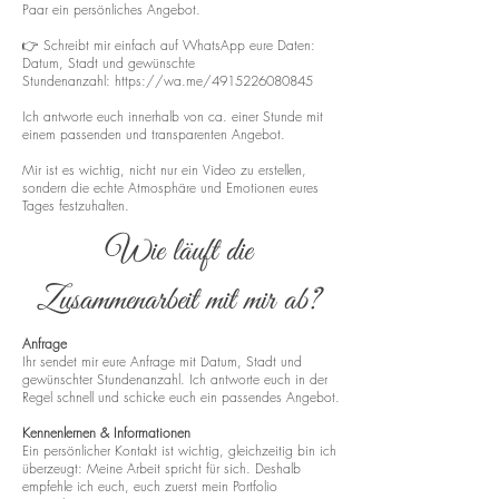
Paar ein persönliches Angebot.
👉 Schreibt mir einfach auf WhatsApp eure Daten:
Datum, Stadt und gewünschte
Stundenanzahl:
https://wa.me/4915226080845
Ich antworte euch innerhalb von ca. einer Stunde mit
einem passenden und transparenten Angebot.
Mir ist es wichtig, nicht nur ein Video zu erstellen,
sondern die echte Atmosphäre und Emotionen eures
Tages festzuhalten.
Wie läuft die
Zusammenarbeit mit mir ab?
Anfrage
Ihr sendet mir eure Anfrage mit Datum, Stadt und
gewünschter Stundenanzahl. Ich antworte euch in der
Regel schnell und schicke euch ein passendes Angebot.
Kennenlernen & Informationen
Ein persönlicher Kontakt ist wichtig, gleichzeitig bin ich
überzeugt: Meine Arbeit spricht für sich. Deshalb
empfehle ich euch, euch zuerst mein Portfolio