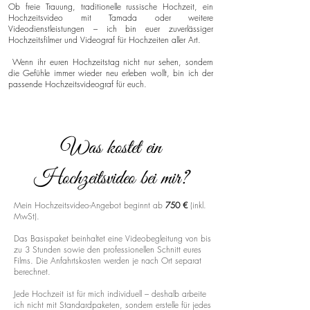
Ob freie Trauung, traditionelle russische Hochzeit, ein
Hochzeitsvideo mit Tamada oder weitere
Videodienstleistungen – ich bin euer zuverlässiger
Hochzeitsfilmer und Videograf für Hochzeiten aller Art.
Wenn ihr euren Hochzeitstag nicht nur sehen, sondern
die Gefühle immer wieder neu erleben wollt, bin ich der
passende Hochzeitsvideograf für euch.
Was kostet ein
Hochzeitsvideo bei mir?
Mein Hochzeitsvideo-Angebot beginnt ab
750 €
(inkl.
MwSt).
Das Basispaket beinhaltet eine Videobegleitung von bis
zu 3 Stunden sowie den professionellen Schnitt eures
Films. Die Anfahrtskosten werden je nach Ort separat
berechnet.
Jede Hochzeit ist für mich individuell – deshalb arbeite
ich nicht mit Standardpaketen, sondern erstelle für jedes