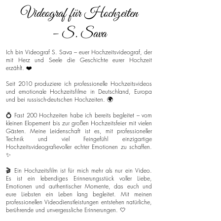
Videograf für Hochzeiten
– S. Sava
Ich bin Videograf S. Sava – euer Hochzeitsvideograf, der
mit Herz und Seele die Geschichte eurer Hochzeit
erzählt. ❤️
Seit 2010 produziere ich professionelle Hochzeitsvideos
und emotionale Hochzeitsfilme in Deutschland, Europa
und bei russisch-deutschen Hochzeiten. 🌍
💍 Fast 200 Hochzeiten habe ich bereits begleitet – vom
kleinen Elopement bis zur großen Hochzeitsfeier mit vielen
Gästen. Meine Leidenschaft ist es, mit professioneller
Technik und viel Feingefühl einzigartige
Hochzeitsvideografievoller echter Emotionen zu schaffen.
✨
🎬 Ein Hochzeitsfilm ist für mich mehr als nur ein Video.
Es ist ein lebendiges Erinnerungsstück voller Liebe,
Emotionen und authentischer Momente, das euch und
eure Liebsten ein Leben lang begleitet. Mit meinen
professionellen Videodienstleistungen entstehen natürliche,
berührende und unvergessliche Erinnerungen. 🤍