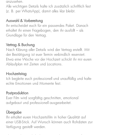
anzusehen.
Alle wichtigen Details halte ich zusätzlich schriftlich fest
(z. B. per WhatsApp), damit alles klar bleibt.
Auswahl & Vorbereitung
Ihr entscheidet euch für ein passendes Paket. Danach
erhaltet ihr einen Fragebogen, den ihr ausfüllt – als
Grundlage für den Vertrag.
Vertrag & Buchung
Nach Klärung aller Details wird der Vertrag erstellt. Mit
der Bestätigung ist euer Termin verbindlich reserviert.
Etwa eine Woche vor der Hochzeit schickt ihr mir euren
Ablaufplan mit Zeiten und Locations.
Hochzeitstag
Ich begleite euch professionell und unauffällig und halte
echte Emotionen und Momente fest.
Postproduktion
Euer Film wird sorgfältig geschnitten, emotional
aufgebaut und professionell ausgearbeitet.
Übergabe
Ihr erhaltet euren Hochzeitsfilm in hoher Qualität auf
einer USB-Stick. Auf Wunsch können auch Rohdaten zur
Verfügung gestellt werden.