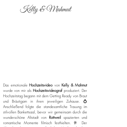
Kelly & Mahmut
Das emotionale
Hochzeitsvideo
von
Kelly & Mahmut
wurde von mir als
Hochzeitsvideograf
produziert. Der
Hochzeitstag begann mit dem Getting Ready von Braut
und Bräutigam in ihren jeweiligen Zuhause. 💍
Anschließend folgte die standesamtliche Trauung im
stilvollen Bankettsaal, bevor wir gemeinsam durch die
wunderschöne Altstadt von
Rottweil
spazierten und
romantische Momente filmisch festhielten. 🥂 Der