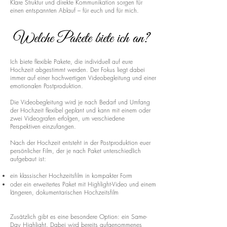
Klare Struktur und direkte Kommunikation sorgen für
einen entspannten Ablauf – für euch und für mich.
Welche Pakete biete ich an?
Ich biete flexible Pakete, die individuell auf eure
Hochzeit abgestimmt werden. Der Fokus liegt dabei
immer auf einer hochwertigen Videobegleitung und einer
emotionalen Postproduktion.
Die Videobegleitung wird je nach Bedarf und Umfang
der Hochzeit flexibel geplant und kann mit einem oder
zwei Videografen erfolgen, um verschiedene
Perspektiven einzufangen.
Nach der Hochzeit entsteht in der Postproduktion euer
persönlicher Film, der je nach Paket unterschiedlich
aufgebaut ist:
ein klassischer Hochzeitsfilm in kompakter Form
oder ein erweitertes Paket mit Highlight-Video und einem
längeren, dokumentarischen Hochzeitsfilm
Zusätzlich gibt es eine besondere Option: ein Same-
Day Highlight. Dabei wird bereits aufgenommenes