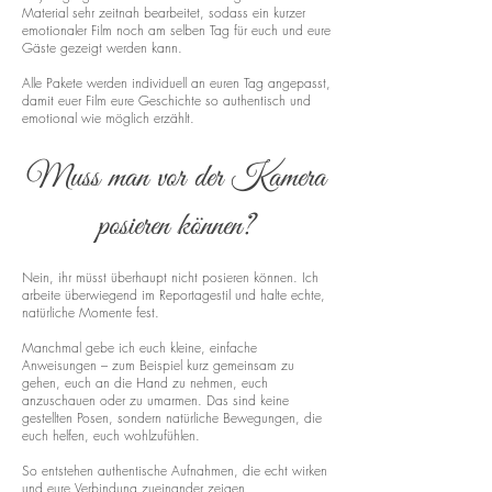
Material sehr zeitnah bearbeitet, sodass ein kurzer
emotionaler Film noch am selben Tag für euch und eure
Gäste gezeigt werden kann.
Alle Pakete werden individuell an euren Tag angepasst,
damit euer Film eure Geschichte so authentisch und
emotional wie möglich erzählt.
Muss man vor der Kamera
posieren können?
Nein, ihr müsst überhaupt nicht posieren können. Ich
arbeite überwiegend im Reportagestil und halte echte,
natürliche Momente fest.
Manchmal gebe ich euch kleine, einfache
Anweisungen – zum Beispiel kurz gemeinsam zu
gehen, euch an die Hand zu nehmen, euch
anzuschauen oder zu umarmen. Das sind keine
gestellten Posen, sondern natürliche Bewegungen, die
euch helfen, euch wohlzufühlen.
So entstehen authentische Aufnahmen, die echt wirken
und eure Verbindung zueinander zeigen