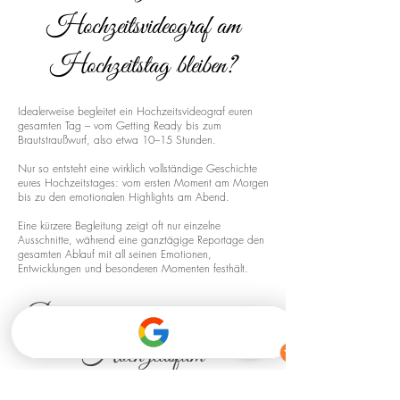
Hochzeitsvideograf am
Hochzeitstag bleiben?
Idealerweise begleitet ein Hochzeitsvideograf euren
gesamten Tag – vom Getting Ready bis zum
Brautstraußwurf, also etwa 10–15 Stunden.
Nur so entsteht eine wirklich vollständige Geschichte
eures Hochzeitstages: vom ersten Moment am Morgen
bis zu den emotionalen Highlights am Abend.
Eine kürzere Begleitung zeigt oft nur einzelne
Ausschnitte, während eine ganztägige Reportage den
gesamten Ablauf mit all seinen Emotionen,
Entwicklungen und besonderen Momenten festhält.
Drohnenaufnahmen für euren
Hochzeitsfilm
Ja, ich biete auch Drohnenaufnahmen für Hochzeiten