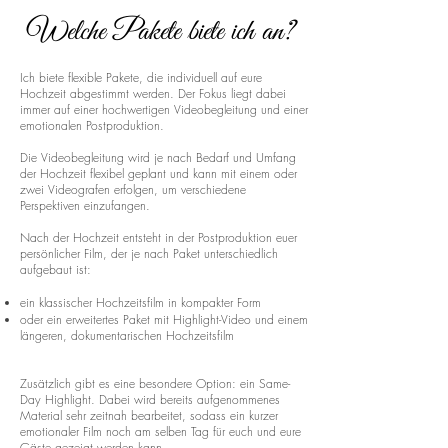
Welche Pakete biete ich an?
Ich biete flexible Pakete, die individuell auf eure
Hochzeit abgestimmt werden. Der Fokus liegt dabei
immer auf einer hochwertigen Videobegleitung und einer
emotionalen Postproduktion.
Die Videobegleitung wird je nach Bedarf und Umfang
der Hochzeit flexibel geplant und kann mit einem oder
zwei Videografen erfolgen, um verschiedene
Perspektiven einzufangen.
Nach der Hochzeit entsteht in der Postproduktion euer
persönlicher Film, der je nach Paket unterschiedlich
aufgebaut ist:
ein klassischer Hochzeitsfilm in kompakter Form
oder ein erweitertes Paket mit Highlight-Video und einem
längeren, dokumentarischen Hochzeitsfilm
Zusätzlich gibt es eine besondere Option: ein Same-
Day Highlight. Dabei wird bereits aufgenommenes
Material sehr zeitnah bearbeitet, sodass ein kurzer
emotionaler Film noch am selben Tag für euch und eure
Gäste gezeigt werden kann.