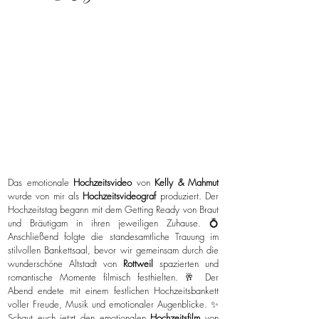
Das emotionale
Hochzeitsvideo
von
Kelly & Mahmut
wurde von mir als
Hochzeitsvideograf
produziert. Der
Hochzeitstag begann mit dem Getting Ready von Braut
und Bräutigam in ihren jeweiligen Zuhause. 💍
Anschließend folgte die standesamtliche Trauung im
stilvollen Bankettsaal, bevor wir gemeinsam durch die
wunderschöne Altstadt von
Rottweil
spazierten und
romantische Momente filmisch festhielten. 🥂 Der
Abend endete mit einem festlichen Hochzeitsbankett
voller Freude, Musik und emotionaler Augenblicke. ✨
Schaut euch jetzt den emotionalen
Hochzeitsfilm
von