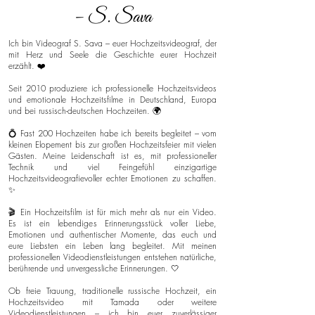
– S. Sava
Ich bin Videograf S. Sava – euer Hochzeitsvideograf, der
mit Herz und Seele die Geschichte eurer Hochzeit
erzählt. ❤️
Seit 2010 produziere ich professionelle Hochzeitsvideos
und emotionale Hochzeitsfilme in Deutschland, Europa
und bei russisch-deutschen Hochzeiten. 🌍
💍 Fast 200 Hochzeiten habe ich bereits begleitet – vom
kleinen Elopement bis zur großen Hochzeitsfeier mit vielen
Gästen. Meine Leidenschaft ist es, mit professioneller
Technik und viel Feingefühl einzigartige
Hochzeitsvideografievoller echter Emotionen zu schaffen.
✨
🎬 Ein Hochzeitsfilm ist für mich mehr als nur ein Video.
Es ist ein lebendiges Erinnerungsstück voller Liebe,
Emotionen und authentischer Momente, das euch und
eure Liebsten ein Leben lang begleitet. Mit meinen
professionellen Videodienstleistungen entstehen natürliche,
berührende und unvergessliche Erinnerungen. 🤍
Ob freie Trauung, traditionelle russische Hochzeit, ein
Hochzeitsvideo mit Tamada oder weitere
Videodienstleistungen – ich bin euer zuverlässiger