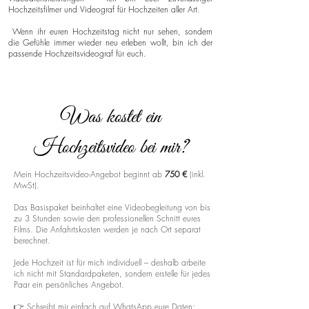
Hochzeitsfilmer und Videograf für Hochzeiten aller Art.
Wenn ihr euren Hochzeitstag nicht nur sehen, sondern
die Gefühle immer wieder neu erleben wollt, bin ich der
passende Hochzeitsvideograf für euch.
Was kostet ein
Hochzeitsvideo bei mir?
Mein Hochzeitsvideo-Angebot beginnt ab
750 €
(inkl.
MwSt).
Das Basispaket beinhaltet eine Videobegleitung von bis
zu 3 Stunden sowie den professionellen Schnitt eures
Films. Die Anfahrtskosten werden je nach Ort separat
berechnet.
Jede Hochzeit ist für mich individuell – deshalb arbeite
ich nicht mit Standardpaketen, sondern erstelle für jedes
Paar ein persönliches Angebot.
👉 Schreibt mir einfach auf WhatsApp eure Daten: