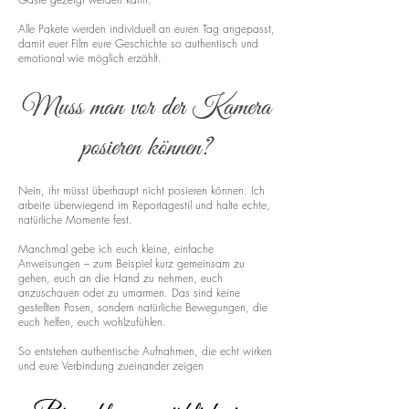
Alle Pakete werden individuell an euren Tag angepasst,
damit euer Film eure Geschichte so authentisch und
emotional wie möglich erzählt.
Muss man vor der Kamera
posieren können?
Nein, ihr müsst überhaupt nicht posieren können. Ich
arbeite überwiegend im Reportagestil und halte echte,
natürliche Momente fest.
Manchmal gebe ich euch kleine, einfache
Anweisungen – zum Beispiel kurz gemeinsam zu
gehen, euch an die Hand zu nehmen, euch
anzuschauen oder zu umarmen. Das sind keine
gestellten Posen, sondern natürliche Bewegungen, die
euch helfen, euch wohlzufühlen.
So entstehen authentische Aufnahmen, die echt wirken
und eure Verbindung zueinander zeigen