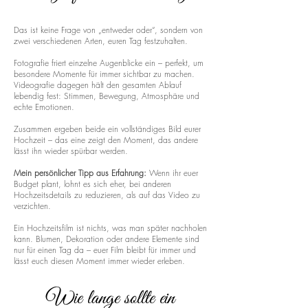
Das ist keine Frage von „entweder oder“, sondern von
zwei verschiedenen Arten, euren Tag festzuhalten.
Fotografie friert einzelne Augenblicke ein – perfekt, um
besondere Momente für immer sichtbar zu machen.
Videografie dagegen hält den gesamten Ablauf
lebendig fest: Stimmen, Bewegung, Atmosphäre und
echte Emotionen.
Zusammen ergeben beide ein vollständiges Bild eurer
Hochzeit – das eine zeigt den Moment, das andere
lässt ihn wieder spürbar werden.
Mein persönlicher Tipp aus Erfahrung:
Wenn ihr euer
Budget plant, lohnt es sich eher, bei anderen
Hochzeitsdetails zu reduzieren, als auf das Video zu
verzichten.
Ein Hochzeitsfilm ist nichts, was man später nachholen
kann. Blumen, Dekoration oder andere Elemente sind
nur für einen Tag da – euer Film bleibt für immer und
lässt euch diesen Moment immer wieder erleben.
Wie lange sollte ein