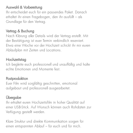
Auswahl & Vorbereitung
Ihr entscheidet euch für ein passendes Paket. Danach
erhaltet ihr einen Fragebogen, den ihr ausfüllt – als
Grundlage für den Vertrag.
Vertrag & Buchung
Nach Klärung aller Details wird der Vertrag erstellt. Mit
der Bestätigung ist euer Termin verbindlich reserviert.
Etwa eine Woche vor der Hochzeit schickt ihr mir euren
Ablaufplan mit Zeiten und Locations.
Hochzeitstag
Ich begleite euch professionell und unauffällig und halte
echte Emotionen und Momente fest.
Postproduktion
Euer Film wird sorgfältig geschnitten, emotional
aufgebaut und professionell ausgearbeitet.
Übergabe
Ihr erhaltet euren Hochzeitsfilm in hoher Qualität auf
einer USB-Stick. Auf Wunsch können auch Rohdaten zur
Verfügung gestellt werden.
Klare Struktur und direkte Kommunikation sorgen für
einen entspannten Ablauf – für euch und für mich.