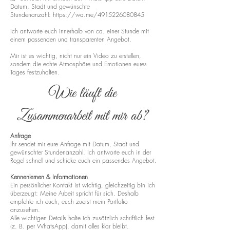
Datum, Stadt und gewünschte
Stundenanzahl:
https://wa.me/4915226080845
Ich antworte euch innerhalb von ca. einer Stunde mit
einem passenden und transparenten Angebot.
Mir ist es wichtig, nicht nur ein Video zu erstellen,
sondern die echte Atmosphäre und Emotionen eures
Tages festzuhalten.
Wie läuft die
Zusammenarbeit mit mir ab?
Anfrage
Ihr sendet mir eure Anfrage mit Datum, Stadt und
gewünschter Stundenanzahl. Ich antworte euch in der
Regel schnell und schicke euch ein passendes Angebot.
Kennenlernen & Informationen
Ein persönlicher Kontakt ist wichtig, gleichzeitig bin ich
überzeugt: Meine Arbeit spricht für sich. Deshalb
empfehle ich euch, euch zuerst mein Portfolio
anzusehen.
Alle wichtigen Details halte ich zusätzlich schriftlich fest
(z. B. per WhatsApp), damit alles klar bleibt.