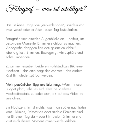
Fotograf – was ist wichtiger?
Das ist keine Frage von „entweder oder“, sondern von
zwei verschiedenen Arten, euren Tag festzuhalten.
Fotografie friert einzelne Augenblicke ein – perfekt, um
besondere Momente für immer sichtbar zu machen.
Videografie dagegen hält den gesamten Ablauf
lebendig fest: Stimmen, Bewegung, Atmosphäre und
echte Emotionen.
Zusammen ergeben beide ein vollständiges Bild eurer
Hochzeit – das eine zeigt den Moment, das andere
lässt ihn wieder spürbar werden.
Mein persönlicher Tipp aus Erfahrung:
Wenn ihr euer
Budget plant, lohnt es sich eher, bei anderen
Hochzeitsdetails zu reduzieren, als auf das Video zu
verzichten.
Ein Hochzeitsfilm ist nichts, was man später nachholen
kann. Blumen, Dekoration oder andere Elemente sind
nur für einen Tag da – euer Film bleibt für immer und
lässt euch diesen Moment immer wieder erleben.