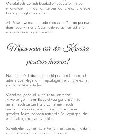
Material sehr zeitnah bearbeitet, sodass ein kurzer
emotionaler Film noch am selben Tag für euch und eure
Gäste gezeigt werden kann.
Alle Pakete werden individuell an euren Tag angepasst,
damit euer Film eure Geschichte so authentisch und
emotional wie möglich erzählt.
Muss man vor der Kamera
posieren können?
Nein, ihr müsst überhaupt nicht posieren können. Ich
arbeite überwiegend im Reportagestil und halte echte,
natürliche Momente fest.
Manchmal gebe ich euch kleine, einfache
Anweisungen – zum Beispiel kurz gemeinsam zu
gehen, euch an die Hand zu nehmen, euch
anzuschauen oder zu umarmen. Das sind keine
gestellten Posen, sondern natürliche Bewegungen, die
euch helfen, euch wohlzufühlen.
So entstehen authentische Aufnahmen, die echt wirken
und eure Verbindung zueinander zeigen