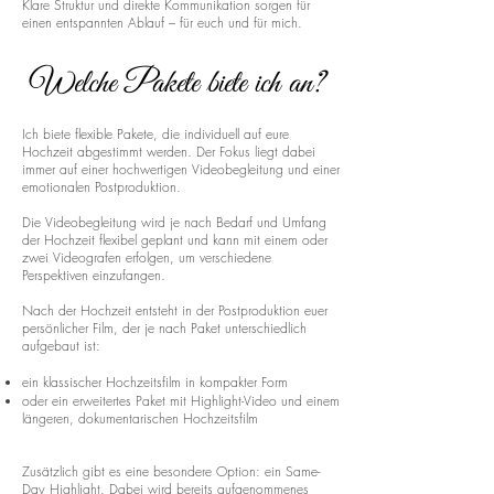
Klare Struktur und direkte Kommunikation sorgen für
einen entspannten Ablauf – für euch und für mich.
Welche Pakete biete ich an?
Ich biete flexible Pakete, die individuell auf eure
Hochzeit abgestimmt werden. Der Fokus liegt dabei
immer auf einer hochwertigen Videobegleitung und einer
emotionalen Postproduktion.
Die Videobegleitung wird je nach Bedarf und Umfang
der Hochzeit flexibel geplant und kann mit einem oder
zwei Videografen erfolgen, um verschiedene
Perspektiven einzufangen.
Nach der Hochzeit entsteht in der Postproduktion euer
persönlicher Film, der je nach Paket unterschiedlich
aufgebaut ist:
ein klassischer Hochzeitsfilm in kompakter Form
oder ein erweitertes Paket mit Highlight-Video und einem
längeren, dokumentarischen Hochzeitsfilm
Zusätzlich gibt es eine besondere Option: ein Same-
Day Highlight. Dabei wird bereits aufgenommenes