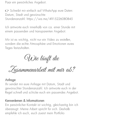
Paar ein persönliches Angebot.
👉 Schreibt mir einfach auf WhatsApp eure Daten:
Datum, Stadt und gewünschte
Stundenanzahl:
https://wa.me/4915226080845
Ich antworte euch innerhalb von ca. einer Stunde mit
einem passenden und transparenten Angebot.
Mir ist es wichtig, nicht nur ein Video zu erstellen,
sondern die echte Atmosphäre und Emotionen eures
Tages festzuhalten.
Wie läuft die
Zusammenarbeit mit mir ab?
Anfrage
Ihr sendet mir eure Anfrage mit Datum, Stadt und
gewünschter Stundenanzahl. Ich antworte euch in der
Regel schnell und schicke euch ein passendes Angebot.
Kennenlernen & Informationen
Ein persönlicher Kontakt ist wichtig, gleichzeitig bin ich
überzeugt: Meine Arbeit spricht für sich. Deshalb
empfehle ich euch, euch zuerst mein Portfolio