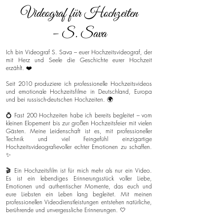
Videograf für Hochzeiten
– S. Sava
Ich bin Videograf S. Sava – euer Hochzeitsvideograf, der
mit Herz und Seele die Geschichte eurer Hochzeit
erzählt. ❤️
Seit 2010 produziere ich professionelle Hochzeitsvideos
und emotionale Hochzeitsfilme in Deutschland, Europa
und bei russisch-deutschen Hochzeiten. 🌍
💍 Fast 200 Hochzeiten habe ich bereits begleitet – vom
kleinen Elopement bis zur großen Hochzeitsfeier mit vielen
Gästen. Meine Leidenschaft ist es, mit professioneller
Technik und viel Feingefühl einzigartige
Hochzeitsvideografievoller echter Emotionen zu schaffen.
✨
🎬 Ein Hochzeitsfilm ist für mich mehr als nur ein Video.
Es ist ein lebendiges Erinnerungsstück voller Liebe,
Emotionen und authentischer Momente, das euch und
eure Liebsten ein Leben lang begleitet. Mit meinen
professionellen Videodienstleistungen entstehen natürliche,
berührende und unvergessliche Erinnerungen. 🤍