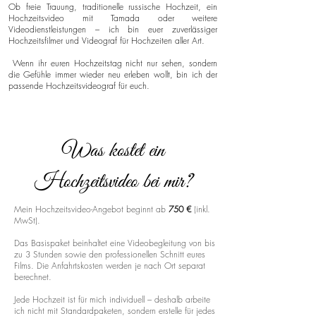
Ob freie Trauung, traditionelle russische Hochzeit, ein
Hochzeitsvideo mit Tamada oder weitere
Videodienstleistungen – ich bin euer zuverlässiger
Hochzeitsfilmer und Videograf für Hochzeiten aller Art.
Wenn ihr euren Hochzeitstag nicht nur sehen, sondern
die Gefühle immer wieder neu erleben wollt, bin ich der
passende Hochzeitsvideograf für euch.
Was kostet ein
Hochzeitsvideo bei mir?
Mein Hochzeitsvideo-Angebot beginnt ab
750 €
(inkl.
MwSt).
Das Basispaket beinhaltet eine Videobegleitung von bis
zu 3 Stunden sowie den professionellen Schnitt eures
Films. Die Anfahrtskosten werden je nach Ort separat
berechnet.
Jede Hochzeit ist für mich individuell – deshalb arbeite
ich nicht mit Standardpaketen, sondern erstelle für jedes