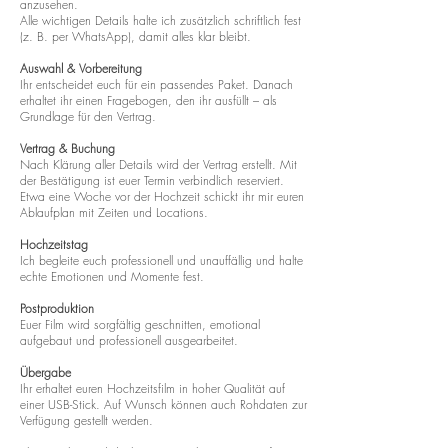
anzusehen.
Alle wichtigen Details halte ich zusätzlich schriftlich fest
(z. B. per WhatsApp), damit alles klar bleibt.
Auswahl & Vorbereitung
Ihr entscheidet euch für ein passendes Paket. Danach
erhaltet ihr einen Fragebogen, den ihr ausfüllt – als
Grundlage für den Vertrag.
Vertrag & Buchung
Nach Klärung aller Details wird der Vertrag erstellt. Mit
der Bestätigung ist euer Termin verbindlich reserviert.
Etwa eine Woche vor der Hochzeit schickt ihr mir euren
Ablaufplan mit Zeiten und Locations.
Hochzeitstag
Ich begleite euch professionell und unauffällig und halte
echte Emotionen und Momente fest.
Postproduktion
Euer Film wird sorgfältig geschnitten, emotional
aufgebaut und professionell ausgearbeitet.
Übergabe
Ihr erhaltet euren Hochzeitsfilm in hoher Qualität auf
einer USB-Stick. Auf Wunsch können auch Rohdaten zur
Verfügung gestellt werden.