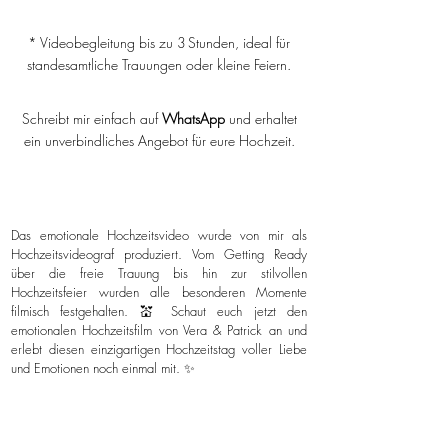
* Videobegleitung bis zu 3 Stunden, ideal für
standesamtliche Trauungen oder kleine Feiern.
Schreibt mir einfach auf
WhatsApp
und erhaltet
ein unverbindliches Angebot für eure Hochzeit.
Das emotionale Hochzeitsvideo wurde von mir als
Hochzeitsvideograf produziert. Vom Getting Ready
über die freie Trauung bis hin zur stilvollen
Hochzeitsfeier wurden alle besonderen Momente
filmisch festgehalten. 💒 Schaut euch jetzt den
emotionalen Hochzeitsfilm von Vera & Patrick an und
erlebt diesen einzigartigen Hochzeitstag voller Liebe
und Emotionen noch einmal mit. ✨