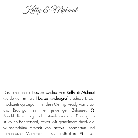
Kelly & Mahmut
Das emotionale
Hochzeitsvideo
von
Kelly & Mahmut
wurde von mir als
Hochzeitsvideograf
produziert. Der
Hochzeitstag begann mit dem Getting Ready von Braut
und Bräutigam in ihren jeweiligen Zuhause. 💍
Anschließend folgte die standesamtliche Trauung im
stilvollen Bankettsaal, bevor wir gemeinsam durch die
wunderschöne Altstadt von
Rottweil
spazierten und
romantische Momente filmisch festhielten. 🥂 Der