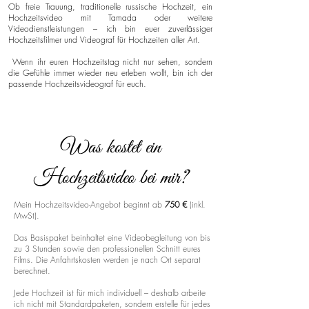
Ob freie Trauung, traditionelle russische Hochzeit, ein
Hochzeitsvideo mit Tamada oder weitere
Videodienstleistungen – ich bin euer zuverlässiger
Hochzeitsfilmer und Videograf für Hochzeiten aller Art.
Wenn ihr euren Hochzeitstag nicht nur sehen, sondern
die Gefühle immer wieder neu erleben wollt, bin ich der
passende Hochzeitsvideograf für euch.
Was kostet ein
Hochzeitsvideo bei mir?
Mein Hochzeitsvideo-Angebot beginnt ab
750 €
(inkl.
MwSt).
Das Basispaket beinhaltet eine Videobegleitung von bis
zu 3 Stunden sowie den professionellen Schnitt eures
Films. Die Anfahrtskosten werden je nach Ort separat
berechnet.
Jede Hochzeit ist für mich individuell – deshalb arbeite
ich nicht mit Standardpaketen, sondern erstelle für jedes