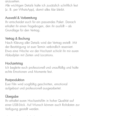
anzusehen.
Alle wichtigen Details halte ich zusätzlich schriftlich fest
(z. B. per WhatsApp), damit alles klar bleibt.
Auswahl & Vorbereitung
Ihr entscheidet euch für ein passendes Paket. Danach
erhaltet ihr einen Fragebogen, den ihr ausfüllt – als
Grundlage für den Vertrag.
Vertrag & Buchung
Nach Klärung aller Details wird der Vertrag erstellt. Mit
der Bestätigung ist euer Termin verbindlich reserviert.
Etwa eine Woche vor der Hochzeit schickt ihr mir euren
Ablaufplan mit Zeiten und Locations.
Hochzeitstag
Ich begleite euch professionell und unauffällig und halte
echte Emotionen und Momente fest.
Postproduktion
Euer Film wird sorgfältig geschnitten, emotional
aufgebaut und professionell ausgearbeitet.
Übergabe
Ihr erhaltet euren Hochzeitsfilm in hoher Qualität auf
einer USB-Stick. Auf Wunsch können auch Rohdaten zur
Verfügung gestellt werden.