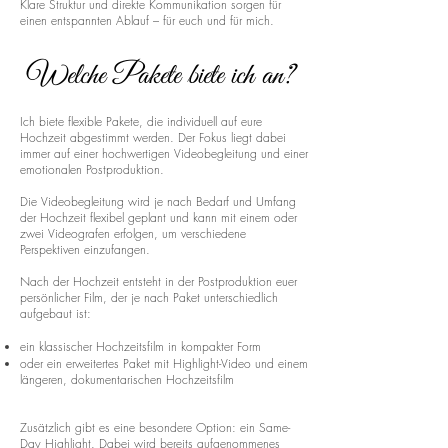
Klare Struktur und direkte Kommunikation sorgen für
einen entspannten Ablauf – für euch und für mich.
Welche Pakete biete ich an?
Ich biete flexible Pakete, die individuell auf eure
Hochzeit abgestimmt werden. Der Fokus liegt dabei
immer auf einer hochwertigen Videobegleitung und einer
emotionalen Postproduktion.
Die Videobegleitung wird je nach Bedarf und Umfang
der Hochzeit flexibel geplant und kann mit einem oder
zwei Videografen erfolgen, um verschiedene
Perspektiven einzufangen.
Nach der Hochzeit entsteht in der Postproduktion euer
persönlicher Film, der je nach Paket unterschiedlich
aufgebaut ist:
ein klassischer Hochzeitsfilm in kompakter Form
oder ein erweitertes Paket mit Highlight-Video und einem
längeren, dokumentarischen Hochzeitsfilm
Zusätzlich gibt es eine besondere Option: ein Same-
Day Highlight. Dabei wird bereits aufgenommenes