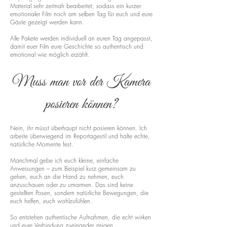
Material sehr zeitnah bearbeitet, sodass ein kurzer
emotionaler Film noch am selben Tag für euch und eure
Gäste gezeigt werden kann.
Alle Pakete werden individuell an euren Tag angepasst,
damit euer Film eure Geschichte so authentisch und
emotional wie möglich erzählt.
Muss man vor der Kamera
posieren können?
Nein, ihr müsst überhaupt nicht posieren können. Ich
arbeite überwiegend im Reportagestil und halte echte,
natürliche Momente fest.
Manchmal gebe ich euch kleine, einfache
Anweisungen – zum Beispiel kurz gemeinsam zu
gehen, euch an die Hand zu nehmen, euch
anzuschauen oder zu umarmen. Das sind keine
gestellten Posen, sondern natürliche Bewegungen, die
euch helfen, euch wohlzufühlen.
So entstehen authentische Aufnahmen, die echt wirken
und eure Verbindung zueinander zeigen