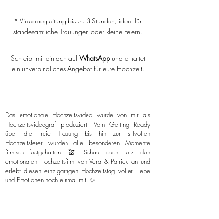
* Videobegleitung bis zu 3 Stunden, ideal für
standesamtliche Trauungen oder kleine Feiern.
Schreibt mir einfach auf
WhatsApp
und erhaltet
ein unverbindliches Angebot für eure Hochzeit.
Das emotionale Hochzeitsvideo wurde von mir als
Hochzeitsvideograf produziert. Vom Getting Ready
über die freie Trauung bis hin zur stilvollen
Hochzeitsfeier wurden alle besonderen Momente
filmisch festgehalten. 💒 Schaut euch jetzt den
emotionalen Hochzeitsfilm von Vera & Patrick an und
erlebt diesen einzigartigen Hochzeitstag voller Liebe
und Emotionen noch einmal mit. ✨