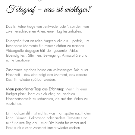
Fotograf – was ist wichtiger?
Das ist keine Frage von „entweder oder“, sondern von
zwei verschiedenen Arten, euren Tag festzuhalten.
Fotografie friert einzelne Augenblicke ein – perfekt, um
besondere Momente für immer sichtbar zu machen.
Videografie dagegen hält den gesamten Ablauf
lebendig fest: Stimmen, Bewegung, Atmosphäre und
echte Emotionen.
Zusammen ergeben beide ein vollständiges Bild eurer
Hochzeit – das eine zeigt den Moment, das andere
lässt ihn wieder spürbar werden.
Mein persönlicher Tipp aus Erfahrung:
Wenn ihr euer
Budget plant, lohnt es sich eher, bei anderen
Hochzeitsdetails zu reduzieren, als auf das Video zu
verzichten.
Ein Hochzeitsfilm ist nichts, was man später nachholen
kann. Blumen, Dekoration oder andere Elemente sind
nur für einen Tag da – euer Film bleibt für immer und
lässt euch diesen Moment immer wieder erleben.