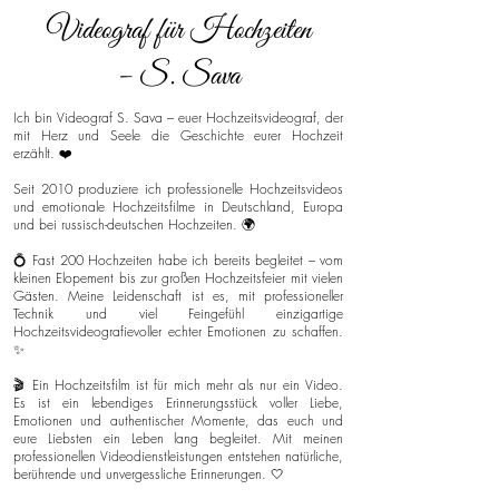
Videograf für Hochzeiten
– S. Sava
Ich bin Videograf S. Sava – euer Hochzeitsvideograf, der
mit Herz und Seele die Geschichte eurer Hochzeit
erzählt. ❤️
Seit 2010 produziere ich professionelle Hochzeitsvideos
und emotionale Hochzeitsfilme in Deutschland, Europa
und bei russisch-deutschen Hochzeiten. 🌍
💍 Fast 200 Hochzeiten habe ich bereits begleitet – vom
kleinen Elopement bis zur großen Hochzeitsfeier mit vielen
Gästen. Meine Leidenschaft ist es, mit professioneller
Technik und viel Feingefühl einzigartige
Hochzeitsvideografievoller echter Emotionen zu schaffen.
✨
🎬 Ein Hochzeitsfilm ist für mich mehr als nur ein Video.
Es ist ein lebendiges Erinnerungsstück voller Liebe,
Emotionen und authentischer Momente, das euch und
eure Liebsten ein Leben lang begleitet. Mit meinen
professionellen Videodienstleistungen entstehen natürliche,
berührende und unvergessliche Erinnerungen. 🤍