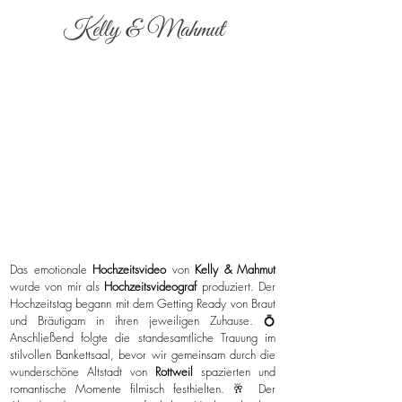
Kelly & Mahmut
Das emotionale
Hochzeitsvideo
von
Kelly & Mahmut
wurde von mir als
Hochzeitsvideograf
produziert. Der
Hochzeitstag begann mit dem Getting Ready von Braut
und Bräutigam in ihren jeweiligen Zuhause. 💍
Anschließend folgte die standesamtliche Trauung im
stilvollen Bankettsaal, bevor wir gemeinsam durch die
wunderschöne Altstadt von
Rottweil
spazierten und
romantische Momente filmisch festhielten. 🥂 Der