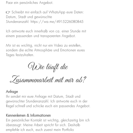
Paar ein persönliches Angebot.
👉 Schreibt mir einfach auf WhatsApp eure Daten:
Datum, Stadt und gewünschte
Stundenanzahl:
https://wa.me/4915226080845
Ich antworte euch innerhalb von ca. einer Stunde mit
einem passenden und transparenten Angebot.
Mir ist es wichtig, nicht nur ein Video zu erstellen,
sondern die echte Atmosphäre und Emotionen eures
Tages festzuhalten.
Wie läuft die
Zusammenarbeit mit mir ab?
Anfrage
Ihr sendet mir eure Anfrage mit Datum, Stadt und
gewünschter Stundenanzahl. Ich antworte euch in der
Regel schnell und schicke euch ein passendes Angebot.
Kennenlernen & Informationen
Ein persönlicher Kontakt ist wichtig, gleichzeitig bin ich
überzeugt: Meine Arbeit spricht für sich. Deshalb
empfehle ich euch, euch zuerst mein Portfolio