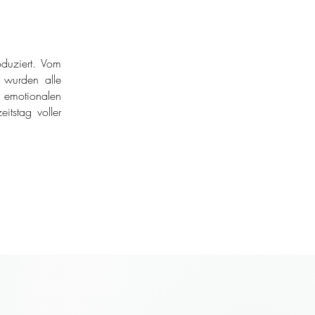
duziert. Vom
r wurden alle
 emotionalen
itstag voller