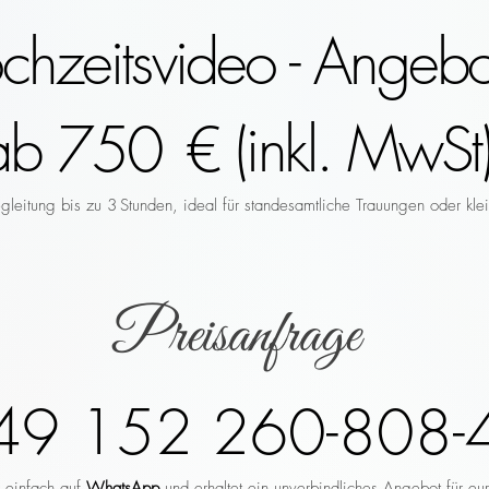
hzeitsvideo - Angebo
ab 750 € (inkl. MwSt)
leitung bis zu 3 Stunden, ideal für standesamtliche Trauungen oder klei
Preisanfrage
49 152 260-808-
r einfach auf
WhatsApp
und erhaltet ein unverbindliches Angebot für eu