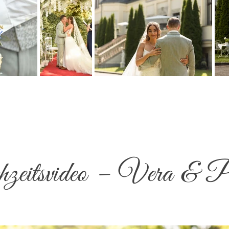
eitsvideo – Vera & P