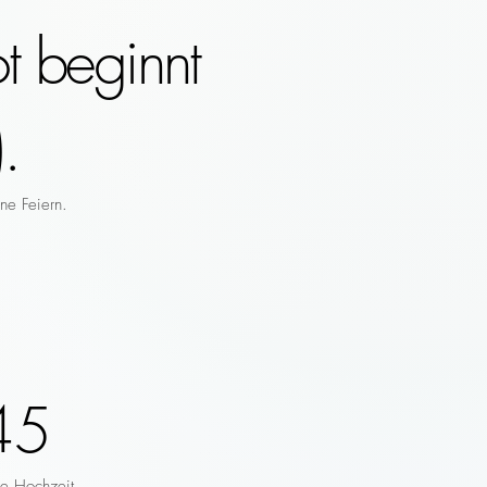
t beginnt
.
ne Feiern.
45
re Hochzeit.