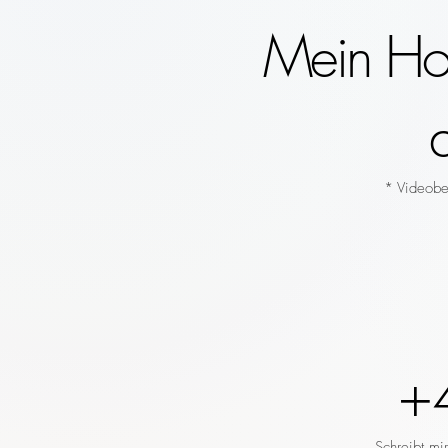
Mein Hoc
* Videobeg
+
Schreibt mi