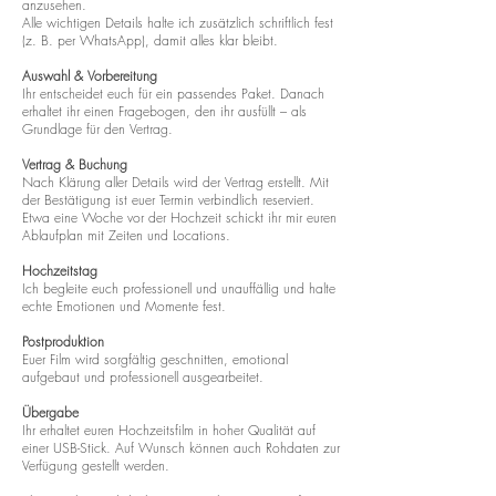
anzusehen.
Alle wichtigen Details halte ich zusätzlich schriftlich fest
(z. B. per WhatsApp), damit alles klar bleibt.
Auswahl & Vorbereitung
Ihr entscheidet euch für ein passendes Paket. Danach
erhaltet ihr einen Fragebogen, den ihr ausfüllt – als
Grundlage für den Vertrag.
Vertrag & Buchung
Nach Klärung aller Details wird der Vertrag erstellt. Mit
der Bestätigung ist euer Termin verbindlich reserviert.
Etwa eine Woche vor der Hochzeit schickt ihr mir euren
Ablaufplan mit Zeiten und Locations.
Hochzeitstag
Ich begleite euch professionell und unauffällig und halte
echte Emotionen und Momente fest.
Postproduktion
Euer Film wird sorgfältig geschnitten, emotional
aufgebaut und professionell ausgearbeitet.
Übergabe
Ihr erhaltet euren Hochzeitsfilm in hoher Qualität auf
einer USB-Stick. Auf Wunsch können auch Rohdaten zur
Verfügung gestellt werden.