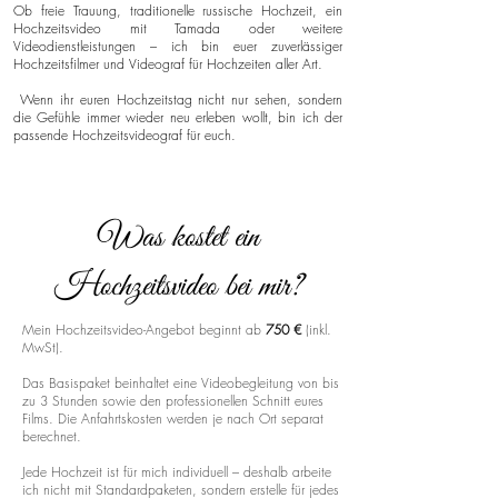
Ob freie Trauung, traditionelle russische Hochzeit, ein
Hochzeitsvideo mit Tamada oder weitere
Videodienstleistungen – ich bin euer zuverlässiger
Hochzeitsfilmer und Videograf für Hochzeiten aller Art.
Wenn ihr euren Hochzeitstag nicht nur sehen, sondern
die Gefühle immer wieder neu erleben wollt, bin ich der
passende Hochzeitsvideograf für euch.
Was kostet ein
Hochzeitsvideo bei mir?
Mein Hochzeitsvideo-Angebot beginnt ab
750 €
(inkl.
MwSt).
Das Basispaket beinhaltet eine Videobegleitung von bis
zu 3 Stunden sowie den professionellen Schnitt eures
Films. Die Anfahrtskosten werden je nach Ort separat
berechnet.
Jede Hochzeit ist für mich individuell – deshalb arbeite
ich nicht mit Standardpaketen, sondern erstelle für jedes