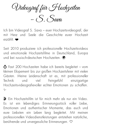
Videograf für Hochzeiten
– S. Sava
Ich bin Videograf S. Sava – euer Hochzeitsvideograf, der
mit Herz und Seele die Geschichte eurer Hochzeit
erzählt. ❤️
Seit 2010 produziere ich professionelle Hochzeitsvideos
und emotionale Hochzeitsfilme in Deutschland, Europa
und bei russisch-deutschen Hochzeiten. 🌍
💍 Fast 200 Hochzeiten habe ich bereits begleitet – vom
kleinen Elopement bis zur großen Hochzeitsfeier mit vielen
Gästen. Meine Leidenschaft ist es, mit professioneller
Technik und viel Feingefühl einzigartige
Hochzeitsvideografievoller echter Emotionen zu schaffen.
✨
🎬 Ein Hochzeitsfilm ist für mich mehr als nur ein Video.
Es ist ein lebendiges Erinnerungsstück voller Liebe,
Emotionen und authentischer Momente, das euch und
eure Liebsten ein Leben lang begleitet. Mit meinen
professionellen Videodienstleistungen entstehen natürliche,
berührende und unvergessliche Erinnerungen. 🤍