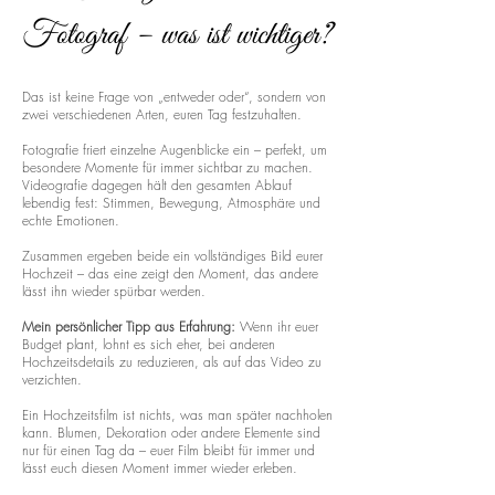
Fotograf – was ist wichtiger?
Das ist keine Frage von „entweder oder“, sondern von
zwei verschiedenen Arten, euren Tag festzuhalten.
Fotografie friert einzelne Augenblicke ein – perfekt, um
besondere Momente für immer sichtbar zu machen.
Videografie dagegen hält den gesamten Ablauf
lebendig fest: Stimmen, Bewegung, Atmosphäre und
echte Emotionen.
Zusammen ergeben beide ein vollständiges Bild eurer
Hochzeit – das eine zeigt den Moment, das andere
lässt ihn wieder spürbar werden.
Mein persönlicher Tipp aus Erfahrung:
Wenn ihr euer
Budget plant, lohnt es sich eher, bei anderen
Hochzeitsdetails zu reduzieren, als auf das Video zu
verzichten.
Ein Hochzeitsfilm ist nichts, was man später nachholen
kann. Blumen, Dekoration oder andere Elemente sind
nur für einen Tag da – euer Film bleibt für immer und
lässt euch diesen Moment immer wieder erleben.