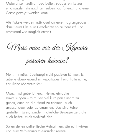
Material sehr zeitnah bearbeitet, sodass ein kurzer
emotionaler Film noch am selben Tag für euch und eure
Gäste gezeigt werden kann.
Alle Pakete werden individuell an euren Tag angepasst,
damit euer Film eure Geschichte so authentisch und
emotional wie möglich erzählt.
Muss man vor der Kamera
posieren können?
Nein, ihr müsst überhaupt nicht posieren können. Ich
arbeite überwiegend im Reportagestil und halte echte,
natürliche Momente fest.
Manchmal gebe ich euch kleine, einfache
Anweisungen – zum Beispiel kurz gemeinsam zu
gehen, euch an die Hand zu nehmen, euch
anzuschauen oder zu umarmen. Das sind keine
gestellten Posen, sondern natürliche Bewegungen, die
euch helfen, euch wohlzufühlen.
So entstehen authentische Aufnahmen, die echt wirken
und eure Verbindung zueinander zeigen