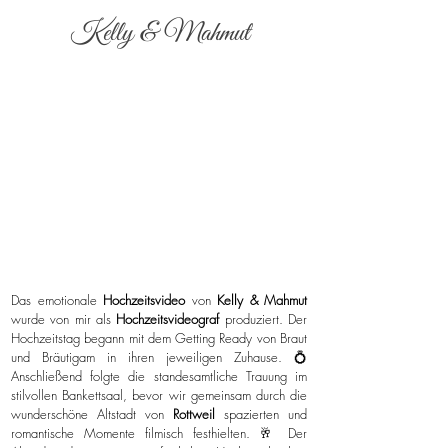
Kelly & Mahmut
Das emotionale
Hochzeitsvideo
von
Kelly & Mahmut
wurde von mir als
Hochzeitsvideograf
produziert. Der
Hochzeitstag begann mit dem Getting Ready von Braut
und Bräutigam in ihren jeweiligen Zuhause. 💍
Anschließend folgte die standesamtliche Trauung im
stilvollen Bankettsaal, bevor wir gemeinsam durch die
wunderschöne Altstadt von
Rottweil
spazierten und
romantische Momente filmisch festhielten. 🥂 Der