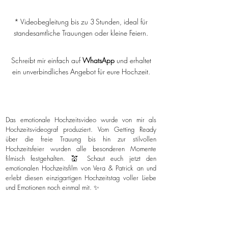
* Videobegleitung bis zu 3 Stunden, ideal für
standesamtliche Trauungen oder kleine Feiern.
Schreibt mir einfach auf
WhatsApp
und erhaltet
ein unverbindliches Angebot für eure Hochzeit.
Das emotionale Hochzeitsvideo wurde von mir als
Hochzeitsvideograf produziert. Vom Getting Ready
über die freie Trauung bis hin zur stilvollen
Hochzeitsfeier wurden alle besonderen Momente
filmisch festgehalten. 💒 Schaut euch jetzt den
emotionalen Hochzeitsfilm von Vera & Patrick an und
erlebt diesen einzigartigen Hochzeitstag voller Liebe
und Emotionen noch einmal mit. ✨