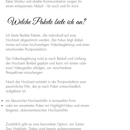
Klare Struktur und direkte Kommunikation sorgen für
einen entspannten Ablauf – für euch und für mich.
Welche Pakete biete ich an?
Ich biete flexible Pakete, die individuell auf eure
Hochzeit abgestimmt werden. Der Fokus liegt dabei
immer auf einer hochwertigen Videobegleitung und einer
emotionalen Postproduktion.
Die Videobegleitung wird je nach Bedarf und Umfang
der Hochzeit flexibel geplant und kann mit einem oder
zwei Videografen erfolgen, um verschiedene
Perspektiven einzufangen.
Nach der Hochzeit entsteht in der Postproduktion euer
persönlicher Film, der je nach Paket unterschiedlich
aufgebaut ist:
ein klassischer Hochzeitsfilm in kompakter Form
oder ein erweitertes Paket mit Highlight-Video und einem
längeren, dokumentarischen Hochzeitsfilm
Zusätzlich gibt es eine besondere Option: ein Same-
Day Highlight. Dabei wird bereits aufgenommenes