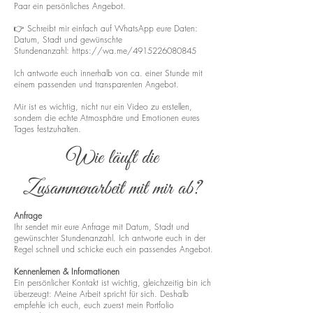
Paar ein persönliches Angebot.
👉 Schreibt mir einfach auf WhatsApp eure Daten:
Datum, Stadt und gewünschte
Stundenanzahl:
https://wa.me/4915226080845
Ich antworte euch innerhalb von ca. einer Stunde mit
einem passenden und transparenten Angebot.
Mir ist es wichtig, nicht nur ein Video zu erstellen,
sondern die echte Atmosphäre und Emotionen eures
Tages festzuhalten.
Wie läuft die
Zusammenarbeit mit mir ab?
Anfrage
Ihr sendet mir eure Anfrage mit Datum, Stadt und
gewünschter Stundenanzahl. Ich antworte euch in der
Regel schnell und schicke euch ein passendes Angebot.
Kennenlernen & Informationen
Ein persönlicher Kontakt ist wichtig, gleichzeitig bin ich
überzeugt: Meine Arbeit spricht für sich. Deshalb
empfehle ich euch, euch zuerst mein Portfolio