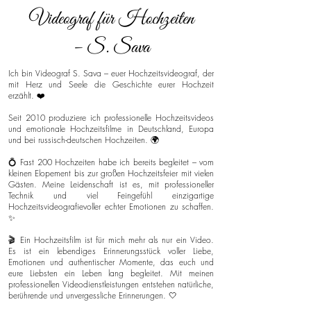
Videograf für Hochzeiten
– S. Sava
Ich bin Videograf S. Sava – euer Hochzeitsvideograf, der
mit Herz und Seele die Geschichte eurer Hochzeit
erzählt. ❤️
Seit 2010 produziere ich professionelle Hochzeitsvideos
und emotionale Hochzeitsfilme in Deutschland, Europa
und bei russisch-deutschen Hochzeiten. 🌍
💍 Fast 200 Hochzeiten habe ich bereits begleitet – vom
kleinen Elopement bis zur großen Hochzeitsfeier mit vielen
Gästen. Meine Leidenschaft ist es, mit professioneller
Technik und viel Feingefühl einzigartige
Hochzeitsvideografievoller echter Emotionen zu schaffen.
✨
🎬 Ein Hochzeitsfilm ist für mich mehr als nur ein Video.
Es ist ein lebendiges Erinnerungsstück voller Liebe,
Emotionen und authentischer Momente, das euch und
eure Liebsten ein Leben lang begleitet. Mit meinen
professionellen Videodienstleistungen entstehen natürliche,
berührende und unvergessliche Erinnerungen. 🤍