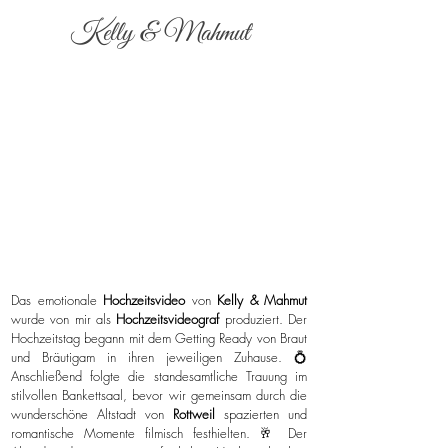
Kelly & Mahmut
Das emotionale
Hochzeitsvideo
von
Kelly & Mahmut
wurde von mir als
Hochzeitsvideograf
produziert. Der
Hochzeitstag begann mit dem Getting Ready von Braut
und Bräutigam in ihren jeweiligen Zuhause. 💍
Anschließend folgte die standesamtliche Trauung im
stilvollen Bankettsaal, bevor wir gemeinsam durch die
wunderschöne Altstadt von
Rottweil
spazierten und
romantische Momente filmisch festhielten. 🥂 Der