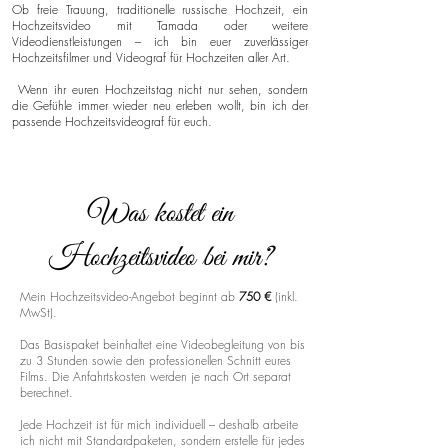
Ob freie Trauung, traditionelle russische Hochzeit, ein
Hochzeitsvideo mit Tamada oder weitere
Videodienstleistungen – ich bin euer zuverlässiger
Hochzeitsfilmer und Videograf für Hochzeiten aller Art.
Wenn ihr euren Hochzeitstag nicht nur sehen, sondern
die Gefühle immer wieder neu erleben wollt, bin ich der
passende Hochzeitsvideograf für euch.
Was kostet ein
Hochzeitsvideo bei mir?
Mein Hochzeitsvideo-Angebot beginnt ab
750 €
(inkl.
MwSt).
Das Basispaket beinhaltet eine Videobegleitung von bis
zu 3 Stunden sowie den professionellen Schnitt eures
Films. Die Anfahrtskosten werden je nach Ort separat
berechnet.
Jede Hochzeit ist für mich individuell – deshalb arbeite
ich nicht mit Standardpaketen, sondern erstelle für jedes