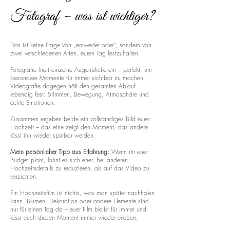
Fotograf – was ist wichtiger?
Das ist keine Frage von „entweder oder“, sondern von
zwei verschiedenen Arten, euren Tag festzuhalten.
Fotografie friert einzelne Augenblicke ein – perfekt, um
besondere Momente für immer sichtbar zu machen.
Videografie dagegen hält den gesamten Ablauf
lebendig fest: Stimmen, Bewegung, Atmosphäre und
echte Emotionen.
Zusammen ergeben beide ein vollständiges Bild eurer
Hochzeit – das eine zeigt den Moment, das andere
lässt ihn wieder spürbar werden.
Mein persönlicher Tipp aus Erfahrung:
Wenn ihr euer
Budget plant, lohnt es sich eher, bei anderen
Hochzeitsdetails zu reduzieren, als auf das Video zu
verzichten.
Ein Hochzeitsfilm ist nichts, was man später nachholen
kann. Blumen, Dekoration oder andere Elemente sind
nur für einen Tag da – euer Film bleibt für immer und
lässt euch diesen Moment immer wieder erleben.