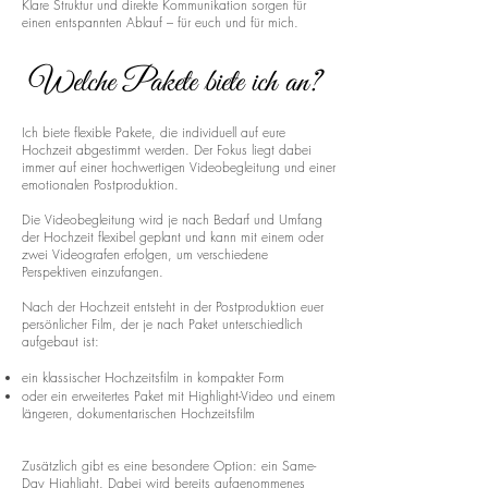
Klare Struktur und direkte Kommunikation sorgen für
einen entspannten Ablauf – für euch und für mich.
Welche Pakete biete ich an?
Ich biete flexible Pakete, die individuell auf eure
Hochzeit abgestimmt werden. Der Fokus liegt dabei
immer auf einer hochwertigen Videobegleitung und einer
emotionalen Postproduktion.
Die Videobegleitung wird je nach Bedarf und Umfang
der Hochzeit flexibel geplant und kann mit einem oder
zwei Videografen erfolgen, um verschiedene
Perspektiven einzufangen.
Nach der Hochzeit entsteht in der Postproduktion euer
persönlicher Film, der je nach Paket unterschiedlich
aufgebaut ist:
ein klassischer Hochzeitsfilm in kompakter Form
oder ein erweitertes Paket mit Highlight-Video und einem
längeren, dokumentarischen Hochzeitsfilm
Zusätzlich gibt es eine besondere Option: ein Same-
Day Highlight. Dabei wird bereits aufgenommenes