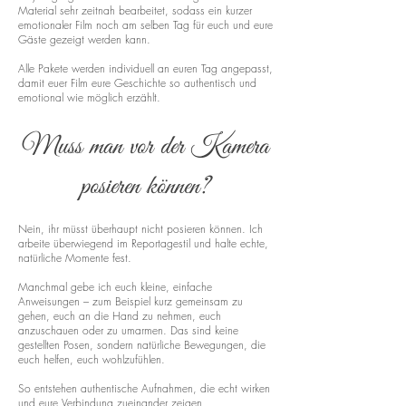
Material sehr zeitnah bearbeitet, sodass ein kurzer
emotionaler Film noch am selben Tag für euch und eure
Gäste gezeigt werden kann.
Alle Pakete werden individuell an euren Tag angepasst,
damit euer Film eure Geschichte so authentisch und
emotional wie möglich erzählt.
Muss man vor der Kamera
posieren können?
Nein, ihr müsst überhaupt nicht posieren können. Ich
arbeite überwiegend im Reportagestil und halte echte,
natürliche Momente fest.
Manchmal gebe ich euch kleine, einfache
Anweisungen – zum Beispiel kurz gemeinsam zu
gehen, euch an die Hand zu nehmen, euch
anzuschauen oder zu umarmen. Das sind keine
gestellten Posen, sondern natürliche Bewegungen, die
euch helfen, euch wohlzufühlen.
So entstehen authentische Aufnahmen, die echt wirken
und eure Verbindung zueinander zeigen