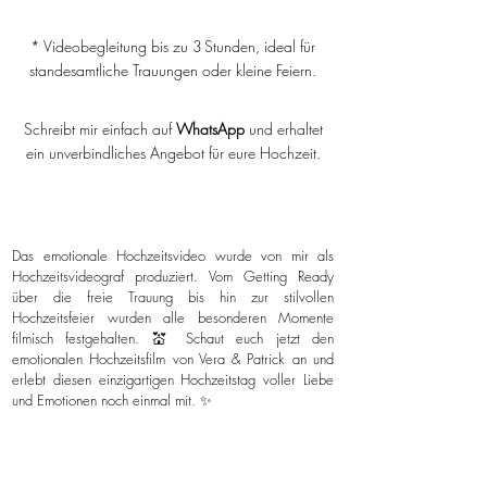
* Videobegleitung bis zu 3 Stunden, ideal für
standesamtliche Trauungen oder kleine Feiern.
Schreibt mir einfach auf
WhatsApp
und erhaltet
ein unverbindliches Angebot für eure Hochzeit.
Das emotionale Hochzeitsvideo wurde von mir als
Hochzeitsvideograf produziert. Vom Getting Ready
über die freie Trauung bis hin zur stilvollen
Hochzeitsfeier wurden alle besonderen Momente
filmisch festgehalten. 💒 Schaut euch jetzt den
emotionalen Hochzeitsfilm von Vera & Patrick an und
erlebt diesen einzigartigen Hochzeitstag voller Liebe
und Emotionen noch einmal mit. ✨