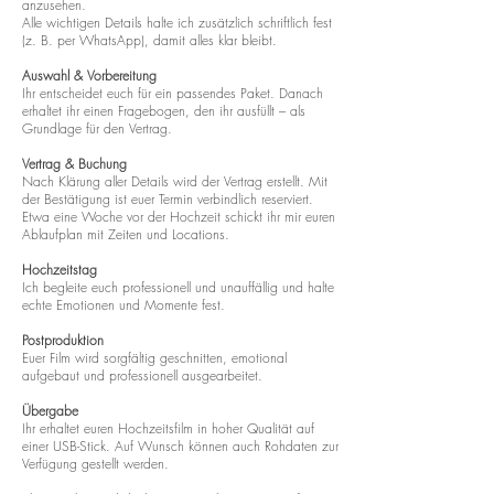
anzusehen.
Alle wichtigen Details halte ich zusätzlich schriftlich fest
(z. B. per WhatsApp), damit alles klar bleibt.
Auswahl & Vorbereitung
Ihr entscheidet euch für ein passendes Paket. Danach
erhaltet ihr einen Fragebogen, den ihr ausfüllt – als
Grundlage für den Vertrag.
Vertrag & Buchung
Nach Klärung aller Details wird der Vertrag erstellt. Mit
der Bestätigung ist euer Termin verbindlich reserviert.
Etwa eine Woche vor der Hochzeit schickt ihr mir euren
Ablaufplan mit Zeiten und Locations.
Hochzeitstag
Ich begleite euch professionell und unauffällig und halte
echte Emotionen und Momente fest.
Postproduktion
Euer Film wird sorgfältig geschnitten, emotional
aufgebaut und professionell ausgearbeitet.
Übergabe
Ihr erhaltet euren Hochzeitsfilm in hoher Qualität auf
einer USB-Stick. Auf Wunsch können auch Rohdaten zur
Verfügung gestellt werden.