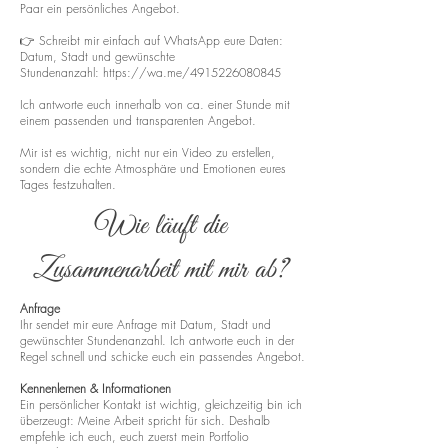
Paar ein persönliches Angebot.
👉 Schreibt mir einfach auf WhatsApp eure Daten:
Datum, Stadt und gewünschte
Stundenanzahl:
https://wa.me/4915226080845
Ich antworte euch innerhalb von ca. einer Stunde mit
einem passenden und transparenten Angebot.
Mir ist es wichtig, nicht nur ein Video zu erstellen,
sondern die echte Atmosphäre und Emotionen eures
Tages festzuhalten.
Wie läuft die
Zusammenarbeit mit mir ab?
Anfrage
Ihr sendet mir eure Anfrage mit Datum, Stadt und
gewünschter Stundenanzahl. Ich antworte euch in der
Regel schnell und schicke euch ein passendes Angebot.
Kennenlernen & Informationen
Ein persönlicher Kontakt ist wichtig, gleichzeitig bin ich
überzeugt: Meine Arbeit spricht für sich. Deshalb
empfehle ich euch, euch zuerst mein Portfolio