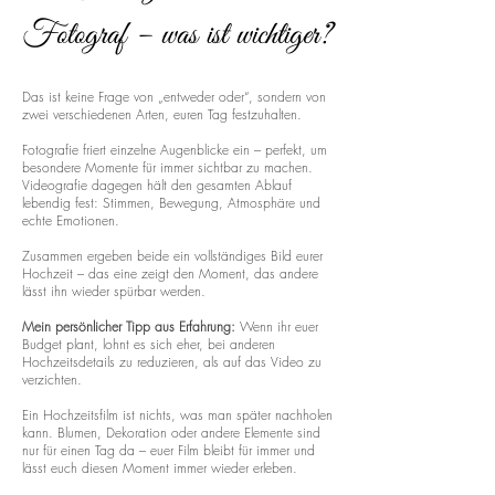
Fotograf – was ist wichtiger?
Das ist keine Frage von „entweder oder“, sondern von
zwei verschiedenen Arten, euren Tag festzuhalten.
Fotografie friert einzelne Augenblicke ein – perfekt, um
besondere Momente für immer sichtbar zu machen.
Videografie dagegen hält den gesamten Ablauf
lebendig fest: Stimmen, Bewegung, Atmosphäre und
echte Emotionen.
Zusammen ergeben beide ein vollständiges Bild eurer
Hochzeit – das eine zeigt den Moment, das andere
lässt ihn wieder spürbar werden.
Mein persönlicher Tipp aus Erfahrung:
Wenn ihr euer
Budget plant, lohnt es sich eher, bei anderen
Hochzeitsdetails zu reduzieren, als auf das Video zu
verzichten.
Ein Hochzeitsfilm ist nichts, was man später nachholen
kann. Blumen, Dekoration oder andere Elemente sind
nur für einen Tag da – euer Film bleibt für immer und
lässt euch diesen Moment immer wieder erleben.