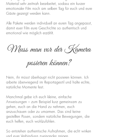
Material sehr zeitnah bearbeitet, sodass ein kurzer
emotionaler Film noch am selben Tag für euch und eure
Gäste gezeigt werden kann.
Alle Pakete werden individuell an euren Tag angepasst,
damit euer Film eure Geschichte so authentisch und
emotional wie möglich erzählt.
Muss man vor der Kamera
posieren können?
Nein, ihr müsst überhaupt nicht posieren können. Ich
arbeite überwiegend im Reportagestil und halte echte,
natürliche Momente fest.
Manchmal gebe ich euch kleine, einfache
Anweisungen – zum Beispiel kurz gemeinsam zu
gehen, euch an die Hand zu nehmen, euch
anzuschauen oder zu umarmen. Das sind keine
gestellten Posen, sondern natürliche Bewegungen, die
euch helfen, euch wohlzufühlen.
So entstehen authentische Aufnahmen, die echt wirken
und eure Verbindung zueinander zeigen