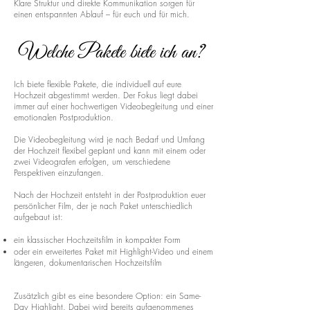
Klare Struktur und direkte Kommunikation sorgen für
einen entspannten Ablauf – für euch und für mich.
Welche Pakete biete ich an?
Ich biete flexible Pakete, die individuell auf eure
Hochzeit abgestimmt werden. Der Fokus liegt dabei
immer auf einer hochwertigen Videobegleitung und einer
emotionalen Postproduktion.
Die Videobegleitung wird je nach Bedarf und Umfang
der Hochzeit flexibel geplant und kann mit einem oder
zwei Videografen erfolgen, um verschiedene
Perspektiven einzufangen.
Nach der Hochzeit entsteht in der Postproduktion euer
persönlicher Film, der je nach Paket unterschiedlich
aufgebaut ist:
ein klassischer Hochzeitsfilm in kompakter Form
oder ein erweitertes Paket mit Highlight-Video und einem
längeren, dokumentarischen Hochzeitsfilm
Zusätzlich gibt es eine besondere Option: ein Same-
Day Highlight. Dabei wird bereits aufgenommenes