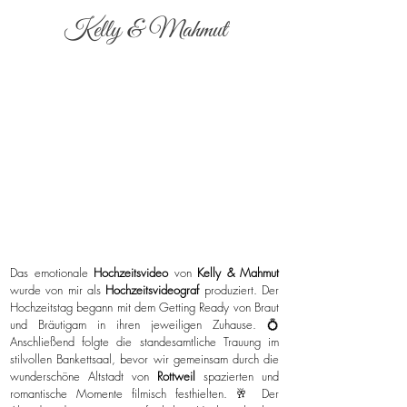
Kelly & Mahmut
Das emotionale
Hochzeitsvideo
von
Kelly & Mahmut
wurde von mir als
Hochzeitsvideograf
produziert. Der
Hochzeitstag begann mit dem Getting Ready von Braut
und Bräutigam in ihren jeweiligen Zuhause. 💍
Anschließend folgte die standesamtliche Trauung im
stilvollen Bankettsaal, bevor wir gemeinsam durch die
wunderschöne Altstadt von
Rottweil
spazierten und
romantische Momente filmisch festhielten. 🥂 Der