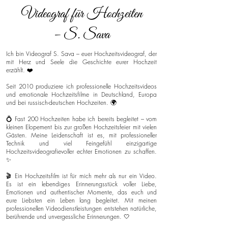
Videograf für Hochzeiten
– S. Sava
Ich bin Videograf S. Sava – euer Hochzeitsvideograf, der
mit Herz und Seele die Geschichte eurer Hochzeit
erzählt. ❤️
Seit 2010 produziere ich professionelle Hochzeitsvideos
und emotionale Hochzeitsfilme in Deutschland, Europa
und bei russisch-deutschen Hochzeiten. 🌍
💍 Fast 200 Hochzeiten habe ich bereits begleitet – vom
kleinen Elopement bis zur großen Hochzeitsfeier mit vielen
Gästen. Meine Leidenschaft ist es, mit professioneller
Technik und viel Feingefühl einzigartige
Hochzeitsvideografievoller echter Emotionen zu schaffen.
✨
🎬 Ein Hochzeitsfilm ist für mich mehr als nur ein Video.
Es ist ein lebendiges Erinnerungsstück voller Liebe,
Emotionen und authentischer Momente, das euch und
eure Liebsten ein Leben lang begleitet. Mit meinen
professionellen Videodienstleistungen entstehen natürliche,
berührende und unvergessliche Erinnerungen. 🤍