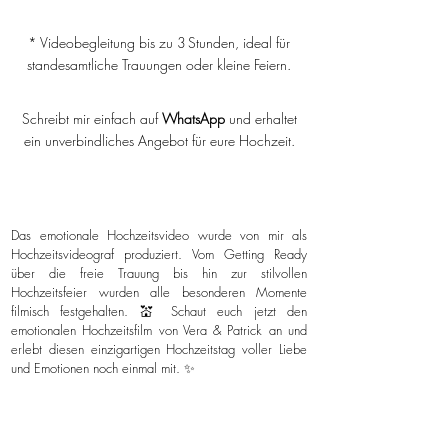
* Videobegleitung bis zu 3 Stunden, ideal für
standesamtliche Trauungen oder kleine Feiern.
Schreibt mir einfach auf
WhatsApp
und erhaltet
ein unverbindliches Angebot für eure Hochzeit.
Das emotionale Hochzeitsvideo wurde von mir als
Hochzeitsvideograf produziert. Vom Getting Ready
über die freie Trauung bis hin zur stilvollen
Hochzeitsfeier wurden alle besonderen Momente
filmisch festgehalten. 💒 Schaut euch jetzt den
emotionalen Hochzeitsfilm von Vera & Patrick an und
erlebt diesen einzigartigen Hochzeitstag voller Liebe
und Emotionen noch einmal mit. ✨