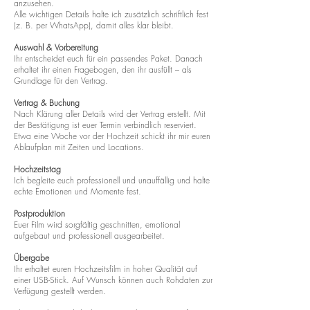
anzusehen.
Alle wichtigen Details halte ich zusätzlich schriftlich fest
(z. B. per WhatsApp), damit alles klar bleibt.
Auswahl & Vorbereitung
Ihr entscheidet euch für ein passendes Paket. Danach
erhaltet ihr einen Fragebogen, den ihr ausfüllt – als
Grundlage für den Vertrag.
Vertrag & Buchung
Nach Klärung aller Details wird der Vertrag erstellt. Mit
der Bestätigung ist euer Termin verbindlich reserviert.
Etwa eine Woche vor der Hochzeit schickt ihr mir euren
Ablaufplan mit Zeiten und Locations.
Hochzeitstag
Ich begleite euch professionell und unauffällig und halte
echte Emotionen und Momente fest.
Postproduktion
Euer Film wird sorgfältig geschnitten, emotional
aufgebaut und professionell ausgearbeitet.
Übergabe
Ihr erhaltet euren Hochzeitsfilm in hoher Qualität auf
einer USB-Stick. Auf Wunsch können auch Rohdaten zur
Verfügung gestellt werden.