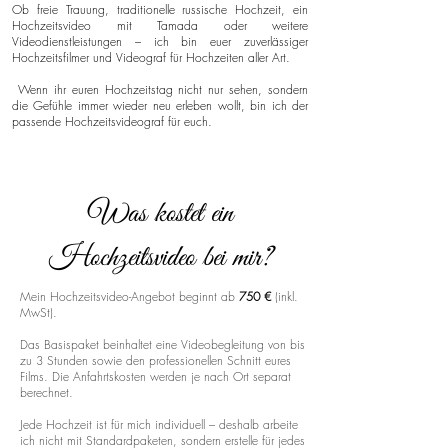
Ob freie Trauung, traditionelle russische Hochzeit, ein
Hochzeitsvideo mit Tamada oder weitere
Videodienstleistungen – ich bin euer zuverlässiger
Hochzeitsfilmer und Videograf für Hochzeiten aller Art.
Wenn ihr euren Hochzeitstag nicht nur sehen, sondern
die Gefühle immer wieder neu erleben wollt, bin ich der
passende Hochzeitsvideograf für euch.
Was kostet ein
Hochzeitsvideo bei mir?
Mein Hochzeitsvideo-Angebot beginnt ab
750 €
(inkl.
MwSt).
Das Basispaket beinhaltet eine Videobegleitung von bis
zu 3 Stunden sowie den professionellen Schnitt eures
Films. Die Anfahrtskosten werden je nach Ort separat
berechnet.
Jede Hochzeit ist für mich individuell – deshalb arbeite
ich nicht mit Standardpaketen, sondern erstelle für jedes