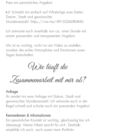
Paar ein persönliches Angebot.
👉 Schreibt mir einfach auf WhatsApp eure Daten:
Datum, Stadt und gewünschte
Stundenanzahl:
https://wa.me/4915226080845
Ich antworte euch innerhalb von ca. einer Stunde mit
einem passenden und transparenten Angebot.
Mir ist es wichtig, nicht nur ein Video zu erstellen,
sondern die echte Atmosphäre und Emotionen eures
Tages festzuhalten.
Wie läuft die
Zusammenarbeit mit mir ab?
Anfrage
Ihr sendet mir eure Anfrage mit Datum, Stadt und
gewünschter Stundenanzahl. Ich antworte euch in der
Regel schnell und schicke euch ein passendes Angebot.
Kennenlernen & Informationen
Ein persönlicher Kontakt ist wichtig, gleichzeitig bin ich
überzeugt: Meine Arbeit spricht für sich. Deshalb
empfehle ich euch, euch zuerst mein Portfolio