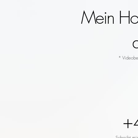
Mein Hoc
* Videobeg
+
Schreibt mi