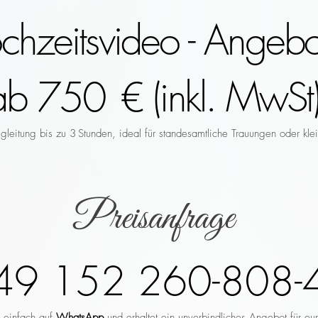
hzeitsvideo - Angebo
ab 750 € (inkl. MwSt)
leitung bis zu 3 Stunden, ideal für standesamtliche Trauungen oder klei
Preisanfrage
49 152 260-808-
r einfach auf
WhatsApp
und erhaltet ein unverbindliches Angebot für eu