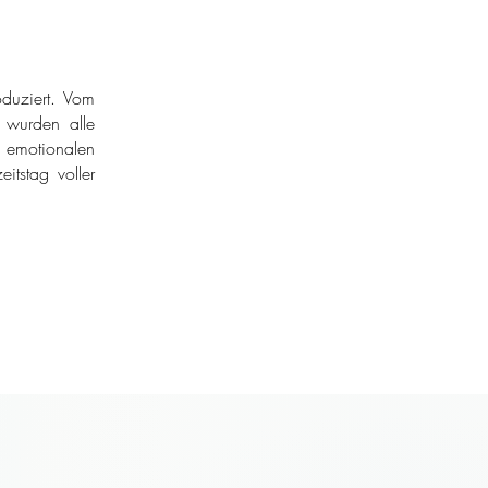
duziert. Vom
r wurden alle
 emotionalen
itstag voller