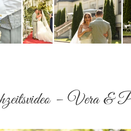
eitsvideo – Vera & P