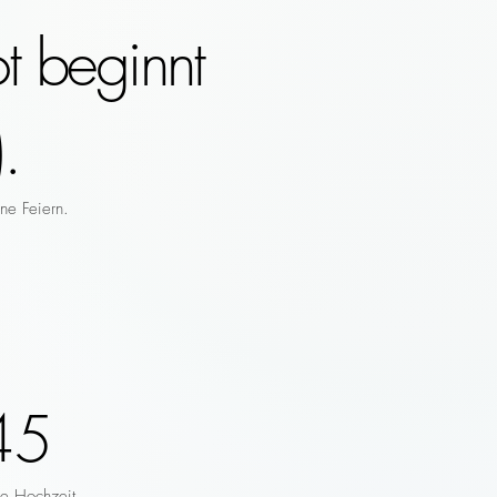
t beginnt
.
ne Feiern.
45
re Hochzeit.