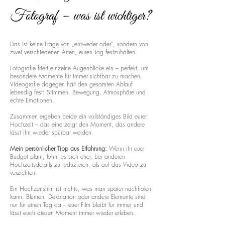
Fotograf – was ist wichtiger?
Das ist keine Frage von „entweder oder“, sondern von
zwei verschiedenen Arten, euren Tag festzuhalten.
Fotografie friert einzelne Augenblicke ein – perfekt, um
besondere Momente für immer sichtbar zu machen.
Videografie dagegen hält den gesamten Ablauf
lebendig fest: Stimmen, Bewegung, Atmosphäre und
echte Emotionen.
Zusammen ergeben beide ein vollständiges Bild eurer
Hochzeit – das eine zeigt den Moment, das andere
lässt ihn wieder spürbar werden.
Mein persönlicher Tipp aus Erfahrung:
Wenn ihr euer
Budget plant, lohnt es sich eher, bei anderen
Hochzeitsdetails zu reduzieren, als auf das Video zu
verzichten.
Ein Hochzeitsfilm ist nichts, was man später nachholen
kann. Blumen, Dekoration oder andere Elemente sind
nur für einen Tag da – euer Film bleibt für immer und
lässt euch diesen Moment immer wieder erleben.