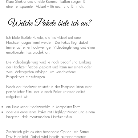
Klare Struktur und direkte Kommunikation sorgen für
einen entspannten Ablauf – für euch und für mich.
Welche Pakete biete ich an?
Ich biete flexible Pakete, die individuell auf eure
Hochzeit abgestimmt werden. Der Fokus liegt dabei
immer auf einer hochwertigen Videobegleitung und einer
emotionalen Postproduktion.
Die Videobegleitung wird je nach Bedarf und Umfang
der Hochzeit flexibel geplant und kann mit einem oder
zwei Videografen erfolgen, um verschiedene
Perspektiven einzufangen.
Nach der Hochzeit entsteht in der Postproduktion euer
persönlicher Film, der je nach Paket unterschiedlich
aufgebaut ist:
ein klassischer Hochzeitsfilm in kompakter Form
oder ein erweitertes Paket mit Highlight-Video und einem
längeren, dokumentarischen Hochzeitsfilm
Zusätzlich gibt es eine besondere Option: ein Same-
Day Highlight. Dabei wird bereits aufgenommenes