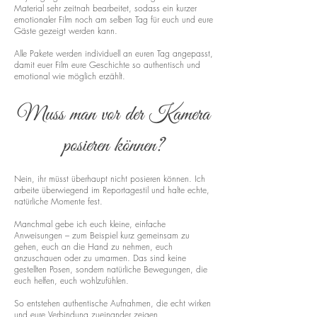
Material sehr zeitnah bearbeitet, sodass ein kurzer
emotionaler Film noch am selben Tag für euch und eure
Gäste gezeigt werden kann.
Alle Pakete werden individuell an euren Tag angepasst,
damit euer Film eure Geschichte so authentisch und
emotional wie möglich erzählt.
Muss man vor der Kamera
posieren können?
Nein, ihr müsst überhaupt nicht posieren können. Ich
arbeite überwiegend im Reportagestil und halte echte,
natürliche Momente fest.
Manchmal gebe ich euch kleine, einfache
Anweisungen – zum Beispiel kurz gemeinsam zu
gehen, euch an die Hand zu nehmen, euch
anzuschauen oder zu umarmen. Das sind keine
gestellten Posen, sondern natürliche Bewegungen, die
euch helfen, euch wohlzufühlen.
So entstehen authentische Aufnahmen, die echt wirken
und eure Verbindung zueinander zeigen