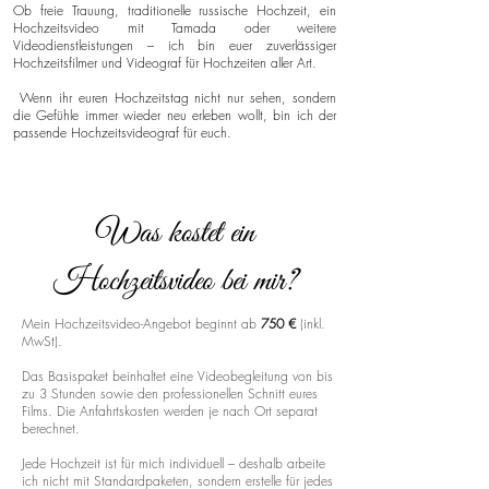
Ob freie Trauung, traditionelle russische Hochzeit, ein
Hochzeitsvideo mit Tamada oder weitere
Videodienstleistungen – ich bin euer zuverlässiger
Hochzeitsfilmer und Videograf für Hochzeiten aller Art.
Wenn ihr euren Hochzeitstag nicht nur sehen, sondern
die Gefühle immer wieder neu erleben wollt, bin ich der
passende Hochzeitsvideograf für euch.
Was kostet ein
Hochzeitsvideo bei mir?
Mein Hochzeitsvideo-Angebot beginnt ab
750 €
(inkl.
MwSt).
Das Basispaket beinhaltet eine Videobegleitung von bis
zu 3 Stunden sowie den professionellen Schnitt eures
Films. Die Anfahrtskosten werden je nach Ort separat
berechnet.
Jede Hochzeit ist für mich individuell – deshalb arbeite
ich nicht mit Standardpaketen, sondern erstelle für jedes