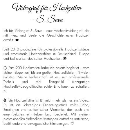
Videograf für Hochzeiten
– S. Sava
Ich bin Videograf S. Sava – euer Hochzeitsvideograf, der
mit Herz und Seele die Geschichte eurer Hochzeit
erzählt. ❤️
Seit 2010 produziere ich professionelle Hochzeitsvideos
und emotionale Hochzeitsfilme in Deutschland, Europa
und bei russisch-deutschen Hochzeiten. 🌍
💍 Fast 200 Hochzeiten habe ich bereits begleitet – vom
kleinen Elopement bis zur großen Hochzeitsfeier mit vielen
Gästen. Meine Leidenschaft ist es, mit professioneller
Technik und viel Feingefühl einzigartige
Hochzeitsvideografievoller echter Emotionen zu schaffen.
✨
🎬 Ein Hochzeitsfilm ist für mich mehr als nur ein Video.
Es ist ein lebendiges Erinnerungsstück voller Liebe,
Emotionen und authentischer Momente, das euch und
eure Liebsten ein Leben lang begleitet. Mit meinen
professionellen Videodienstleistungen entstehen natürliche,
berührende und unvergessliche Erinnerungen. 🤍