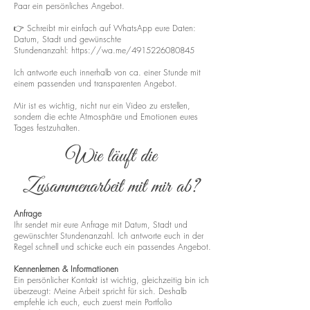
Paar ein persönliches Angebot.
👉 Schreibt mir einfach auf WhatsApp eure Daten:
Datum, Stadt und gewünschte
Stundenanzahl:
https://wa.me/4915226080845
Ich antworte euch innerhalb von ca. einer Stunde mit
einem passenden und transparenten Angebot.
Mir ist es wichtig, nicht nur ein Video zu erstellen,
sondern die echte Atmosphäre und Emotionen eures
Tages festzuhalten.
Wie läuft die
Zusammenarbeit mit mir ab?
Anfrage
Ihr sendet mir eure Anfrage mit Datum, Stadt und
gewünschter Stundenanzahl. Ich antworte euch in der
Regel schnell und schicke euch ein passendes Angebot.
Kennenlernen & Informationen
Ein persönlicher Kontakt ist wichtig, gleichzeitig bin ich
überzeugt: Meine Arbeit spricht für sich. Deshalb
empfehle ich euch, euch zuerst mein Portfolio