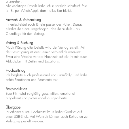
anzusehen.
Alle wichtigen Details halte ich zusätzlich schriftlich fest
(z. B. per WhatsApp), damit alles klar bleibt.
Auswahl & Vorbereitung
Ihr entscheidet euch für ein passendes Paket. Danach
erhaltet ihr einen Fragebogen, den ihr ausfüllt – als
Grundlage für den Vertrag.
Vertrag & Buchung
Nach Klärung aller Details wird der Vertrag erstellt. Mit
der Bestätigung ist euer Termin verbindlich reserviert.
Etwa eine Woche vor der Hochzeit schickt ihr mir euren
Ablaufplan mit Zeiten und Locations.
Hochzeitstag
Ich begleite euch professionell und unauffällig und halte
echte Emotionen und Momente fest.
Postproduktion
Euer Film wird sorgfältig geschnitten, emotional
aufgebaut und professionell ausgearbeitet.
Übergabe
Ihr erhaltet euren Hochzeitsfilm in hoher Qualität auf
einer USB-Stick. Auf Wunsch können auch Rohdaten zur
Verfügung gestellt werden.