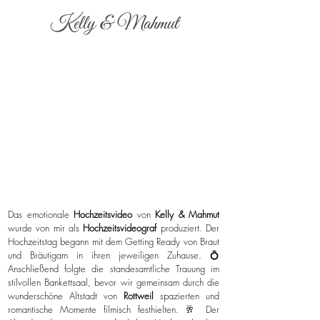
Kelly & Mahmut
Das emotionale
Hochzeitsvideo
von
Kelly & Mahmut
wurde von mir als
Hochzeitsvideograf
produziert. Der
Hochzeitstag begann mit dem Getting Ready von Braut
und Bräutigam in ihren jeweiligen Zuhause. 💍
Anschließend folgte die standesamtliche Trauung im
stilvollen Bankettsaal, bevor wir gemeinsam durch die
wunderschöne Altstadt von
Rottweil
spazierten und
romantische Momente filmisch festhielten. 🥂 Der