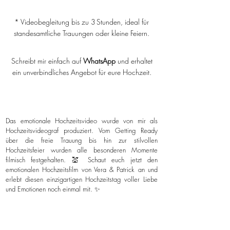
* Videobegleitung bis zu 3 Stunden, ideal für
standesamtliche Trauungen oder kleine Feiern.
Schreibt mir einfach auf
WhatsApp
und erhaltet
ein unverbindliches Angebot für eure Hochzeit.
Das emotionale Hochzeitsvideo wurde von mir als
Hochzeitsvideograf produziert. Vom Getting Ready
über die freie Trauung bis hin zur stilvollen
Hochzeitsfeier wurden alle besonderen Momente
filmisch festgehalten. 💒 Schaut euch jetzt den
emotionalen Hochzeitsfilm von Vera & Patrick an und
erlebt diesen einzigartigen Hochzeitstag voller Liebe
und Emotionen noch einmal mit. ✨