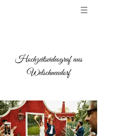
Hochzeitsvideograf aus
Welschneudorf