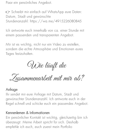
Paar ein persönliches Angebot.
👉 Schreibt mir einfach auf WhatsApp eure Daten:
Datum, Stadt und gewünschte
Stundenanzahl:
https://wa.me/4915226080845
Ich antworte euch innerhalb von ca. einer Stunde mit
einem passenden und transparenten Angebot.
Mir ist es wichtig, nicht nur ein Video zu erstellen,
sondern die echte Atmosphäre und Emotionen eures
Tages festzuhalten.
Wie läuft die
Zusammenarbeit mit mir ab?
Anfrage
Ihr sendet mir eure Anfrage mit Datum, Stadt und
gewünschter Stundenanzahl. Ich antworte euch in der
Regel schnell und schicke euch ein passendes Angebot.
Kennenlernen & Informationen
Ein persönlicher Kontakt ist wichtig, gleichzeitig bin ich
überzeugt: Meine Arbeit spricht für sich. Deshalb
empfehle ich euch, euch zuerst mein Portfolio