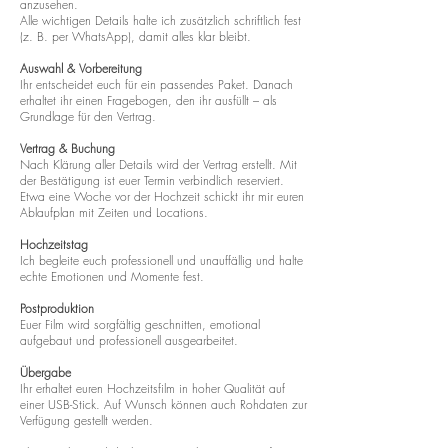
anzusehen.
Alle wichtigen Details halte ich zusätzlich schriftlich fest
(z. B. per WhatsApp), damit alles klar bleibt.
Auswahl & Vorbereitung
Ihr entscheidet euch für ein passendes Paket. Danach
erhaltet ihr einen Fragebogen, den ihr ausfüllt – als
Grundlage für den Vertrag.
Vertrag & Buchung
Nach Klärung aller Details wird der Vertrag erstellt. Mit
der Bestätigung ist euer Termin verbindlich reserviert.
Etwa eine Woche vor der Hochzeit schickt ihr mir euren
Ablaufplan mit Zeiten und Locations.
Hochzeitstag
Ich begleite euch professionell und unauffällig und halte
echte Emotionen und Momente fest.
Postproduktion
Euer Film wird sorgfältig geschnitten, emotional
aufgebaut und professionell ausgearbeitet.
Übergabe
Ihr erhaltet euren Hochzeitsfilm in hoher Qualität auf
einer USB-Stick. Auf Wunsch können auch Rohdaten zur
Verfügung gestellt werden.