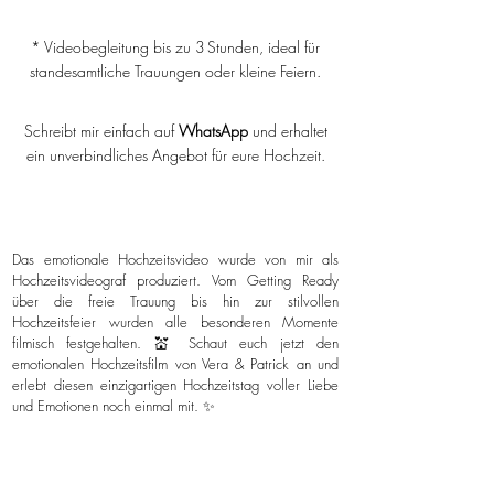
* Videobegleitung bis zu 3 Stunden, ideal für
standesamtliche Trauungen oder kleine Feiern.
Schreibt mir einfach auf
WhatsApp
und erhaltet
ein unverbindliches Angebot für eure Hochzeit.
Das emotionale Hochzeitsvideo wurde von mir als
Hochzeitsvideograf produziert. Vom Getting Ready
über die freie Trauung bis hin zur stilvollen
Hochzeitsfeier wurden alle besonderen Momente
filmisch festgehalten. 💒 Schaut euch jetzt den
emotionalen Hochzeitsfilm von Vera & Patrick an und
erlebt diesen einzigartigen Hochzeitstag voller Liebe
und Emotionen noch einmal mit. ✨