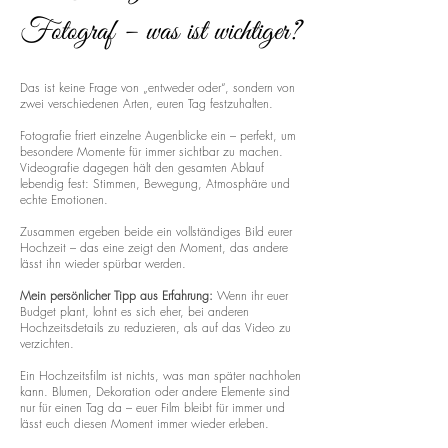
Fotograf – was ist wichtiger?
Das ist keine Frage von „entweder oder“, sondern von
zwei verschiedenen Arten, euren Tag festzuhalten.
Fotografie friert einzelne Augenblicke ein – perfekt, um
besondere Momente für immer sichtbar zu machen.
Videografie dagegen hält den gesamten Ablauf
lebendig fest: Stimmen, Bewegung, Atmosphäre und
echte Emotionen.
Zusammen ergeben beide ein vollständiges Bild eurer
Hochzeit – das eine zeigt den Moment, das andere
lässt ihn wieder spürbar werden.
Mein persönlicher Tipp aus Erfahrung:
Wenn ihr euer
Budget plant, lohnt es sich eher, bei anderen
Hochzeitsdetails zu reduzieren, als auf das Video zu
verzichten.
Ein Hochzeitsfilm ist nichts, was man später nachholen
kann. Blumen, Dekoration oder andere Elemente sind
nur für einen Tag da – euer Film bleibt für immer und
lässt euch diesen Moment immer wieder erleben.