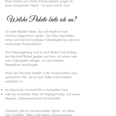
Klare Struktur und direkte Kommunikation sorgen für
einen entspannten Ablauf – für euch und für mich.
Welche Pakete biete ich an?
Ich biete flexible Pakete, die individuell auf eure
Hochzeit abgestimmt werden. Der Fokus liegt dabei
immer auf einer hochwertigen Videobegleitung und einer
emotionalen Postproduktion.
Die Videobegleitung wird je nach Bedarf und Umfang
der Hochzeit flexibel geplant und kann mit einem oder
zwei Videografen erfolgen, um verschiedene
Perspektiven einzufangen.
Nach der Hochzeit entsteht in der Postproduktion euer
persönlicher Film, der je nach Paket unterschiedlich
aufgebaut ist:
ein klassischer Hochzeitsfilm in kompakter Form
oder ein erweitertes Paket mit Highlight-Video und einem
längeren, dokumentarischen Hochzeitsfilm
Zusätzlich gibt es eine besondere Option: ein Same-
Day Highlight. Dabei wird bereits aufgenommenes