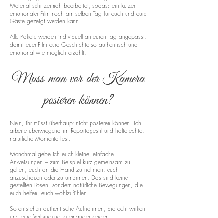
Material sehr zeitnah bearbeitet, sodass ein kurzer
emotionaler Film noch am selben Tag für euch und eure
Gäste gezeigt werden kann.
Alle Pakete werden individuell an euren Tag angepasst,
damit euer Film eure Geschichte so authentisch und
emotional wie möglich erzählt.
Muss man vor der Kamera
posieren können?
Nein, ihr müsst überhaupt nicht posieren können. Ich
arbeite überwiegend im Reportagestil und halte echte,
natürliche Momente fest.
Manchmal gebe ich euch kleine, einfache
Anweisungen – zum Beispiel kurz gemeinsam zu
gehen, euch an die Hand zu nehmen, euch
anzuschauen oder zu umarmen. Das sind keine
gestellten Posen, sondern natürliche Bewegungen, die
euch helfen, euch wohlzufühlen.
So entstehen authentische Aufnahmen, die echt wirken
und eure Verbindung zueinander zeigen