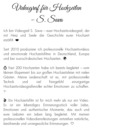
Videograf für Hochzeiten
– S. Sava
Ich bin Videograf S. Sava – euer Hochzeitsvideograf, der
mit Herz und Seele die Geschichte eurer Hochzeit
erzählt. ❤️
Seit 2010 produziere ich professionelle Hochzeitsvideos
und emotionale Hochzeitsfilme in Deutschland, Europa
und bei russisch-deutschen Hochzeiten. 🌍
💍 Fast 200 Hochzeiten habe ich bereits begleitet – vom
kleinen Elopement bis zur großen Hochzeitsfeier mit vielen
Gästen. Meine Leidenschaft ist es, mit professioneller
Technik und viel Feingefühl einzigartige
Hochzeitsvideografievoller echter Emotionen zu schaffen.
✨
🎬 Ein Hochzeitsfilm ist für mich mehr als nur ein Video.
Es ist ein lebendiges Erinnerungsstück voller Liebe,
Emotionen und authentischer Momente, das euch und
eure Liebsten ein Leben lang begleitet. Mit meinen
professionellen Videodienstleistungen entstehen natürliche,
berührende und unvergessliche Erinnerungen. 🤍