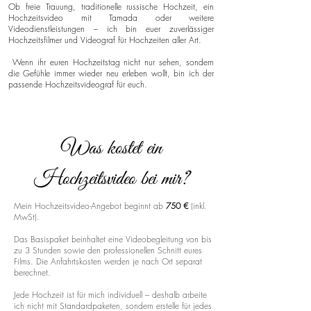
Ob freie Trauung, traditionelle russische Hochzeit, ein
Hochzeitsvideo mit Tamada oder weitere
Videodienstleistungen – ich bin euer zuverlässiger
Hochzeitsfilmer und Videograf für Hochzeiten aller Art.
Wenn ihr euren Hochzeitstag nicht nur sehen, sondern
die Gefühle immer wieder neu erleben wollt, bin ich der
passende Hochzeitsvideograf für euch.
Was kostet ein
Hochzeitsvideo bei mir?
Mein Hochzeitsvideo-Angebot beginnt ab
750 €
(inkl.
MwSt).
Das Basispaket beinhaltet eine Videobegleitung von bis
zu 3 Stunden sowie den professionellen Schnitt eures
Films. Die Anfahrtskosten werden je nach Ort separat
berechnet.
Jede Hochzeit ist für mich individuell – deshalb arbeite
ich nicht mit Standardpaketen, sondern erstelle für jedes