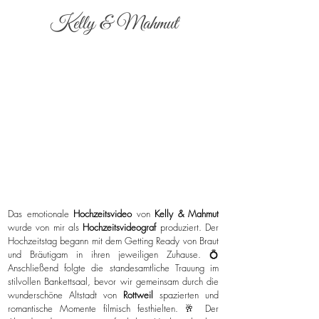
Kelly & Mahmut
Das emotionale
Hochzeitsvideo
von
Kelly & Mahmut
wurde von mir als
Hochzeitsvideograf
produziert. Der
Hochzeitstag begann mit dem Getting Ready von Braut
und Bräutigam in ihren jeweiligen Zuhause. 💍
Anschließend folgte die standesamtliche Trauung im
stilvollen Bankettsaal, bevor wir gemeinsam durch die
wunderschöne Altstadt von
Rottweil
spazierten und
romantische Momente filmisch festhielten. 🥂 Der