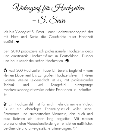
Videograf für Hochzeiten
– S. Sava
Ich bin Videograf S. Sava – euer Hochzeitsvideograf, der
mit Herz und Seele die Geschichte eurer Hochzeit
erzählt. ❤️
Seit 2010 produziere ich professionelle Hochzeitsvideos
und emotionale Hochzeitsfilme in Deutschland, Europa
und bei russisch-deutschen Hochzeiten. 🌍
💍 Fast 200 Hochzeiten habe ich bereits begleitet – vom
kleinen Elopement bis zur großen Hochzeitsfeier mit vielen
Gästen. Meine Leidenschaft ist es, mit professioneller
Technik und viel Feingefühl einzigartige
Hochzeitsvideografievoller echter Emotionen zu schaffen.
✨
🎬 Ein Hochzeitsfilm ist für mich mehr als nur ein Video.
Es ist ein lebendiges Erinnerungsstück voller Liebe,
Emotionen und authentischer Momente, das euch und
eure Liebsten ein Leben lang begleitet. Mit meinen
professionellen Videodienstleistungen entstehen natürliche,
berührende und unvergessliche Erinnerungen. 🤍