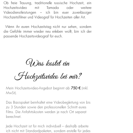
Ob freie Trauung, traditionelle russische Hochzeit, ein
Hochzeitsvideo mit Tamada oder weitere
Videodienstleistungen – ich bin euer zuverlässiger
Hochzeitsfilmer und Videograf für Hochzeiten aller Art.
Wenn ihr euren Hochzeitstag nicht nur sehen, sondern
die Gefühle immer wieder neu erleben wollt, bin ich der
passende Hochzeitsvideograf für euch.
Was kostet ein
Hochzeitsvideo bei mir?
Mein Hochzeitsvideo-Angebot beginnt ab
750 €
(inkl.
MwSt).
Das Basispaket beinhaltet eine Videobegleitung von bis
zu 3 Stunden sowie den professionellen Schnitt eures
Films. Die Anfahrtskosten werden je nach Ort separat
berechnet.
Jede Hochzeit ist für mich individuell – deshalb arbeite
ich nicht mit Standardpaketen, sondern erstelle für jedes