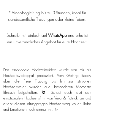
* Videobegleitung bis zu 3 Stunden, ideal für
standesamtliche Trauungen oder kleine Feiern.
Schreibt mir einfach auf
WhatsApp
und erhaltet
ein unverbindliches Angebot für eure Hochzeit.
Das emotionale Hochzeitsvideo wurde von mir als
Hochzeitsvideograf produziert. Vom Getting Ready
über die freie Trauung bis hin zur stilvollen
Hochzeitsfeier wurden alle besonderen Momente
filmisch festgehalten. 💒 Schaut euch jetzt den
emotionalen Hochzeitsfilm von Vera & Patrick an und
erlebt diesen einzigartigen Hochzeitstag voller Liebe
und Emotionen noch einmal mit. ✨