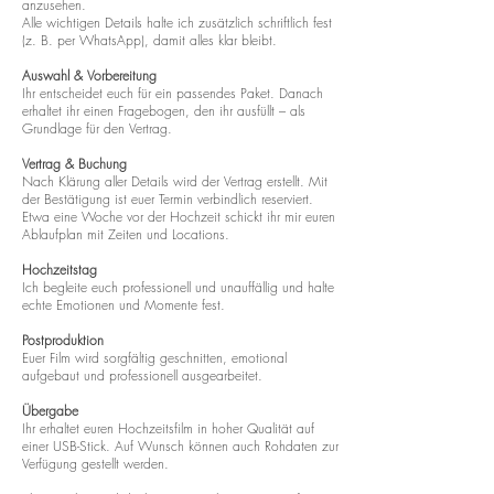
anzusehen.
Alle wichtigen Details halte ich zusätzlich schriftlich fest
(z. B. per WhatsApp), damit alles klar bleibt.
Auswahl & Vorbereitung
Ihr entscheidet euch für ein passendes Paket. Danach
erhaltet ihr einen Fragebogen, den ihr ausfüllt – als
Grundlage für den Vertrag.
Vertrag & Buchung
Nach Klärung aller Details wird der Vertrag erstellt. Mit
der Bestätigung ist euer Termin verbindlich reserviert.
Etwa eine Woche vor der Hochzeit schickt ihr mir euren
Ablaufplan mit Zeiten und Locations.
Hochzeitstag
Ich begleite euch professionell und unauffällig und halte
echte Emotionen und Momente fest.
Postproduktion
Euer Film wird sorgfältig geschnitten, emotional
aufgebaut und professionell ausgearbeitet.
Übergabe
Ihr erhaltet euren Hochzeitsfilm in hoher Qualität auf
einer USB-Stick. Auf Wunsch können auch Rohdaten zur
Verfügung gestellt werden.