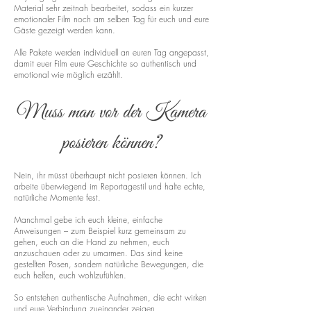
Material sehr zeitnah bearbeitet, sodass ein kurzer
emotionaler Film noch am selben Tag für euch und eure
Gäste gezeigt werden kann.
Alle Pakete werden individuell an euren Tag angepasst,
damit euer Film eure Geschichte so authentisch und
emotional wie möglich erzählt.
Muss man vor der Kamera
posieren können?
Nein, ihr müsst überhaupt nicht posieren können. Ich
arbeite überwiegend im Reportagestil und halte echte,
natürliche Momente fest.
Manchmal gebe ich euch kleine, einfache
Anweisungen – zum Beispiel kurz gemeinsam zu
gehen, euch an die Hand zu nehmen, euch
anzuschauen oder zu umarmen. Das sind keine
gestellten Posen, sondern natürliche Bewegungen, die
euch helfen, euch wohlzufühlen.
So entstehen authentische Aufnahmen, die echt wirken
und eure Verbindung zueinander zeigen