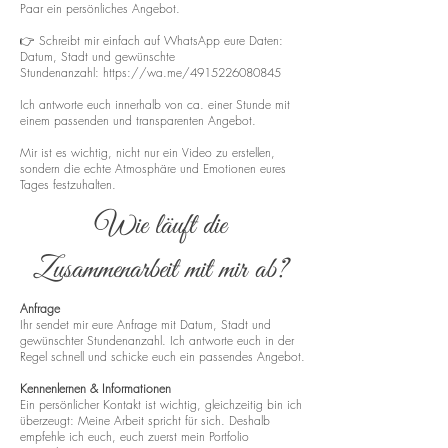
Paar ein persönliches Angebot.
👉 Schreibt mir einfach auf WhatsApp eure Daten:
Datum, Stadt und gewünschte
Stundenanzahl:
https://wa.me/4915226080845
Ich antworte euch innerhalb von ca. einer Stunde mit
einem passenden und transparenten Angebot.
Mir ist es wichtig, nicht nur ein Video zu erstellen,
sondern die echte Atmosphäre und Emotionen eures
Tages festzuhalten.
Wie läuft die
Zusammenarbeit mit mir ab?
Anfrage
Ihr sendet mir eure Anfrage mit Datum, Stadt und
gewünschter Stundenanzahl. Ich antworte euch in der
Regel schnell und schicke euch ein passendes Angebot.
Kennenlernen & Informationen
Ein persönlicher Kontakt ist wichtig, gleichzeitig bin ich
überzeugt: Meine Arbeit spricht für sich. Deshalb
empfehle ich euch, euch zuerst mein Portfolio