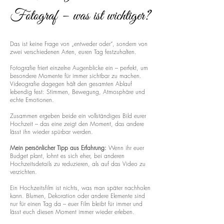
Fotograf – was ist wichtiger?
Das ist keine Frage von „entweder oder“, sondern von
zwei verschiedenen Arten, euren Tag festzuhalten.
Fotografie friert einzelne Augenblicke ein – perfekt, um
besondere Momente für immer sichtbar zu machen.
Videografie dagegen hält den gesamten Ablauf
lebendig fest: Stimmen, Bewegung, Atmosphäre und
echte Emotionen.
Zusammen ergeben beide ein vollständiges Bild eurer
Hochzeit – das eine zeigt den Moment, das andere
lässt ihn wieder spürbar werden.
Mein persönlicher Tipp aus Erfahrung:
Wenn ihr euer
Budget plant, lohnt es sich eher, bei anderen
Hochzeitsdetails zu reduzieren, als auf das Video zu
verzichten.
Ein Hochzeitsfilm ist nichts, was man später nachholen
kann. Blumen, Dekoration oder andere Elemente sind
nur für einen Tag da – euer Film bleibt für immer und
lässt euch diesen Moment immer wieder erleben.