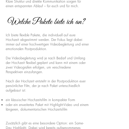
Klare Struktur und direkte Kommunikation sorgen für
einen entspannten Ablauf – für euch und für mich.
Welche Pakete biete ich an?
Ich biete flexible Pakete, die individuell auf eure
Hochzeit abgestimmt werden. Der Fokus liegt dabei
immer auf einer hochwertigen Videobegleitung und einer
emotionalen Postproduktion.
Die Videobegleitung wird je nach Bedarf und Umfang
der Hochzeit flexibel geplant und kann mit einem oder
zwei Videografen erfolgen, um verschiedene
Perspektiven einzufangen.
Nach der Hochzeit entsteht in der Postproduktion euer
persönlicher Film, der je nach Paket unterschiedlich
aufgebaut ist:
ein klassischer Hochzeitsfilm in kompakter Form
oder ein erweitertes Paket mit Highlight-Video und einem
längeren, dokumentarischen Hochzeitsfilm
Zusätzlich gibt es eine besondere Option: ein Same-
Day Highlight. Dabei wird bereits aufgenommenes