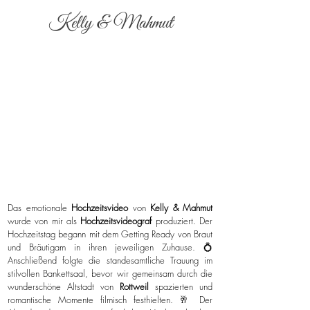
Kelly & Mahmut
Das emotionale
Hochzeitsvideo
von
Kelly & Mahmut
wurde von mir als
Hochzeitsvideograf
produziert. Der
Hochzeitstag begann mit dem Getting Ready von Braut
und Bräutigam in ihren jeweiligen Zuhause. 💍
Anschließend folgte die standesamtliche Trauung im
stilvollen Bankettsaal, bevor wir gemeinsam durch die
wunderschöne Altstadt von
Rottweil
spazierten und
romantische Momente filmisch festhielten. 🥂 Der