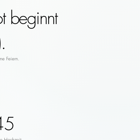
t beginnt
.
ne Feiern.
45
re Hochzeit.