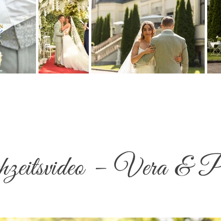
eitsvideo – Vera & P