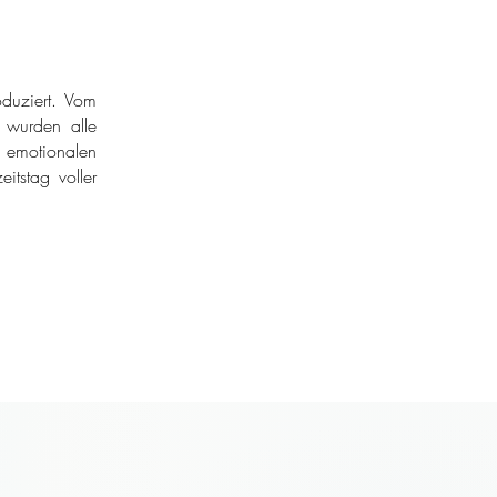
duziert. Vom
r wurden alle
 emotionalen
itstag voller