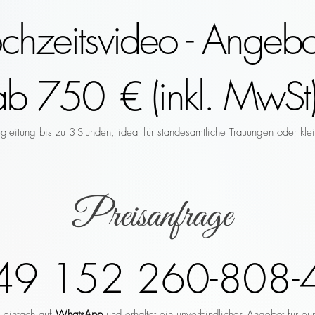
hzeitsvideo - Angebo
ab 750 € (inkl. MwSt)
leitung bis zu 3 Stunden, ideal für standesamtliche Trauungen oder klei
Preisanfrage
49 152 260-808-
r einfach auf
WhatsApp
und erhaltet ein unverbindliches Angebot für eu