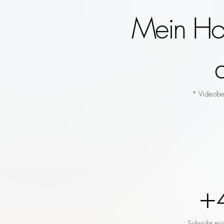
Mein Hoc
* Videobeg
+
Schreibt mi