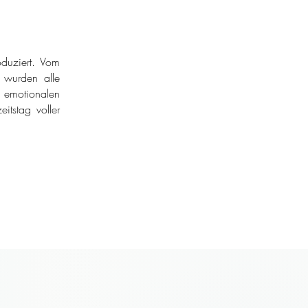
duziert. Vom
r wurden alle
 emotionalen
itstag voller