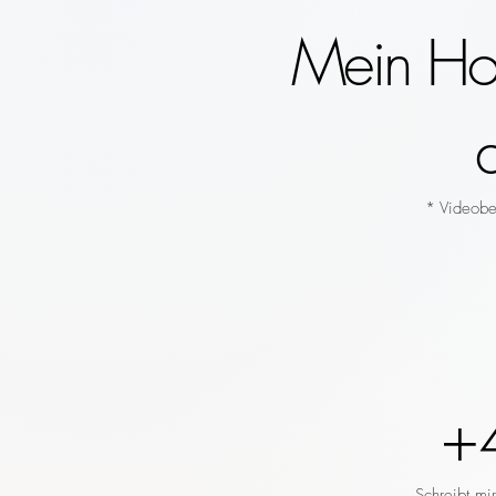
Mein Hoc
* Videobeg
+
Schreibt mi