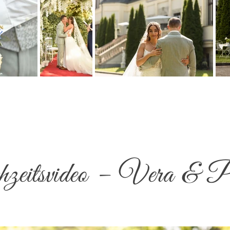
eitsvideo – Vera & P