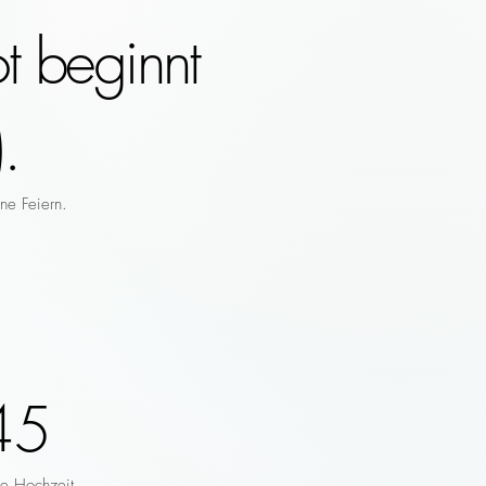
t beginnt
.
ne Feiern.
45
re Hochzeit.