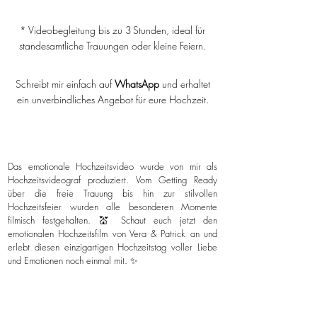
* Videobegleitung bis zu 3 Stunden, ideal für
standesamtliche Trauungen oder kleine Feiern.
Schreibt mir einfach auf
WhatsApp
und erhaltet
ein unverbindliches Angebot für eure Hochzeit.
Das emotionale Hochzeitsvideo wurde von mir als
Hochzeitsvideograf produziert. Vom Getting Ready
über die freie Trauung bis hin zur stilvollen
Hochzeitsfeier wurden alle besonderen Momente
filmisch festgehalten. 💒 Schaut euch jetzt den
emotionalen Hochzeitsfilm von Vera & Patrick an und
erlebt diesen einzigartigen Hochzeitstag voller Liebe
und Emotionen noch einmal mit. ✨