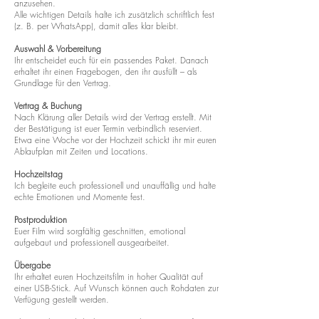
anzusehen.
Alle wichtigen Details halte ich zusätzlich schriftlich fest
(z. B. per WhatsApp), damit alles klar bleibt.
Auswahl & Vorbereitung
Ihr entscheidet euch für ein passendes Paket. Danach
erhaltet ihr einen Fragebogen, den ihr ausfüllt – als
Grundlage für den Vertrag.
Vertrag & Buchung
Nach Klärung aller Details wird der Vertrag erstellt. Mit
der Bestätigung ist euer Termin verbindlich reserviert.
Etwa eine Woche vor der Hochzeit schickt ihr mir euren
Ablaufplan mit Zeiten und Locations.
Hochzeitstag
Ich begleite euch professionell und unauffällig und halte
echte Emotionen und Momente fest.
Postproduktion
Euer Film wird sorgfältig geschnitten, emotional
aufgebaut und professionell ausgearbeitet.
Übergabe
Ihr erhaltet euren Hochzeitsfilm in hoher Qualität auf
einer USB-Stick. Auf Wunsch können auch Rohdaten zur
Verfügung gestellt werden.