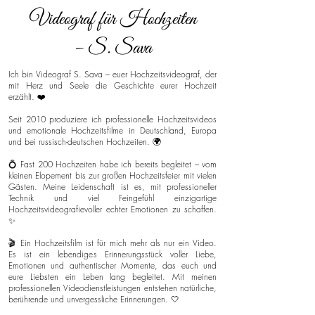
Videograf für Hochzeiten
– S. Sava
Ich bin Videograf S. Sava – euer Hochzeitsvideograf, der
mit Herz und Seele die Geschichte eurer Hochzeit
erzählt. ❤️
Seit 2010 produziere ich professionelle Hochzeitsvideos
und emotionale Hochzeitsfilme in Deutschland, Europa
und bei russisch-deutschen Hochzeiten. 🌍
💍 Fast 200 Hochzeiten habe ich bereits begleitet – vom
kleinen Elopement bis zur großen Hochzeitsfeier mit vielen
Gästen. Meine Leidenschaft ist es, mit professioneller
Technik und viel Feingefühl einzigartige
Hochzeitsvideografievoller echter Emotionen zu schaffen.
✨
🎬 Ein Hochzeitsfilm ist für mich mehr als nur ein Video.
Es ist ein lebendiges Erinnerungsstück voller Liebe,
Emotionen und authentischer Momente, das euch und
eure Liebsten ein Leben lang begleitet. Mit meinen
professionellen Videodienstleistungen entstehen natürliche,
berührende und unvergessliche Erinnerungen. 🤍