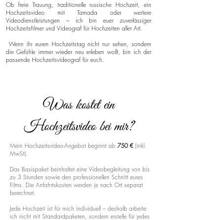
Ob freie Trauung, traditionelle russische Hochzeit, ein
Hochzeitsvideo mit Tamada oder weitere
Videodienstleistungen – ich bin euer zuverlässiger
Hochzeitsfilmer und Videograf für Hochzeiten aller Art.
Wenn ihr euren Hochzeitstag nicht nur sehen, sondern
die Gefühle immer wieder neu erleben wollt, bin ich der
passende Hochzeitsvideograf für euch.
Was kostet ein
Hochzeitsvideo bei mir?
Mein Hochzeitsvideo-Angebot beginnt ab
750 €
(inkl.
MwSt).
Das Basispaket beinhaltet eine Videobegleitung von bis
zu 3 Stunden sowie den professionellen Schnitt eures
Films. Die Anfahrtskosten werden je nach Ort separat
berechnet.
Jede Hochzeit ist für mich individuell – deshalb arbeite
ich nicht mit Standardpaketen, sondern erstelle für jedes