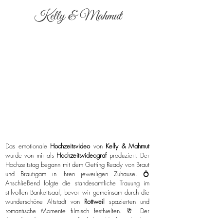
Kelly & Mahmut
Das emotionale
Hochzeitsvideo
von
Kelly & Mahmut
wurde von mir als
Hochzeitsvideograf
produziert. Der
Hochzeitstag begann mit dem Getting Ready von Braut
und Bräutigam in ihren jeweiligen Zuhause. 💍
Anschließend folgte die standesamtliche Trauung im
stilvollen Bankettsaal, bevor wir gemeinsam durch die
wunderschöne Altstadt von
Rottweil
spazierten und
romantische Momente filmisch festhielten. 🥂 Der