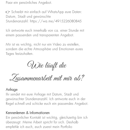
Paar ein persönliches Angebot.
👉 Schreibt mir einfach auf WhatsApp eure Daten:
Datum, Stadt und gewünschte
Stundenanzahl:
https://wa.me/4915226080845
Ich antworte euch innerhalb von ca. einer Stunde mit
einem passenden und transparenten Angebot.
Mir ist es wichtig, nicht nur ein Video zu erstellen,
sondern die echte Atmosphäre und Emotionen eures
Tages festzuhalten.
Wie läuft die
Zusammenarbeit mit mir ab?
Anfrage
Ihr sendet mir eure Anfrage mit Datum, Stadt und
gewünschter Stundenanzahl. Ich antworte euch in der
Regel schnell und schicke euch ein passendes Angebot.
Kennenlernen & Informationen
Ein persönlicher Kontakt ist wichtig, gleichzeitig bin ich
überzeugt: Meine Arbeit spricht für sich. Deshalb
empfehle ich euch, euch zuerst mein Portfolio