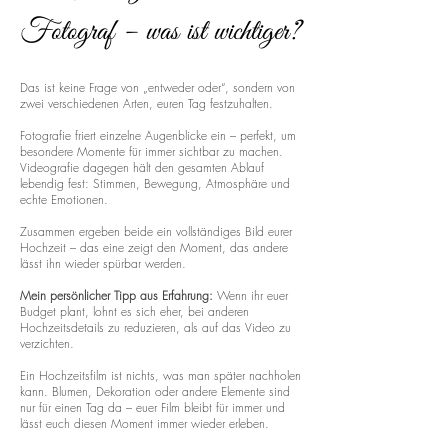
Fotograf – was ist wichtiger?
Das ist keine Frage von „entweder oder“, sondern von
zwei verschiedenen Arten, euren Tag festzuhalten.
Fotografie friert einzelne Augenblicke ein – perfekt, um
besondere Momente für immer sichtbar zu machen.
Videografie dagegen hält den gesamten Ablauf
lebendig fest: Stimmen, Bewegung, Atmosphäre und
echte Emotionen.
Zusammen ergeben beide ein vollständiges Bild eurer
Hochzeit – das eine zeigt den Moment, das andere
lässt ihn wieder spürbar werden.
Mein persönlicher Tipp aus Erfahrung:
Wenn ihr euer
Budget plant, lohnt es sich eher, bei anderen
Hochzeitsdetails zu reduzieren, als auf das Video zu
verzichten.
Ein Hochzeitsfilm ist nichts, was man später nachholen
kann. Blumen, Dekoration oder andere Elemente sind
nur für einen Tag da – euer Film bleibt für immer und
lässt euch diesen Moment immer wieder erleben.