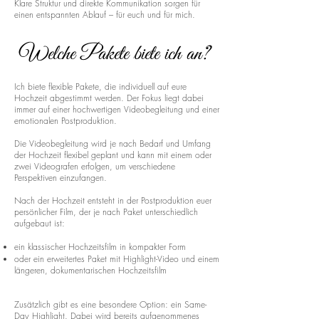
Klare Struktur und direkte Kommunikation sorgen für
einen entspannten Ablauf – für euch und für mich.
Welche Pakete biete ich an?
Ich biete flexible Pakete, die individuell auf eure
Hochzeit abgestimmt werden. Der Fokus liegt dabei
immer auf einer hochwertigen Videobegleitung und einer
emotionalen Postproduktion.
Die Videobegleitung wird je nach Bedarf und Umfang
der Hochzeit flexibel geplant und kann mit einem oder
zwei Videografen erfolgen, um verschiedene
Perspektiven einzufangen.
Nach der Hochzeit entsteht in der Postproduktion euer
persönlicher Film, der je nach Paket unterschiedlich
aufgebaut ist:
ein klassischer Hochzeitsfilm in kompakter Form
oder ein erweitertes Paket mit Highlight-Video und einem
längeren, dokumentarischen Hochzeitsfilm
Zusätzlich gibt es eine besondere Option: ein Same-
Day Highlight. Dabei wird bereits aufgenommenes