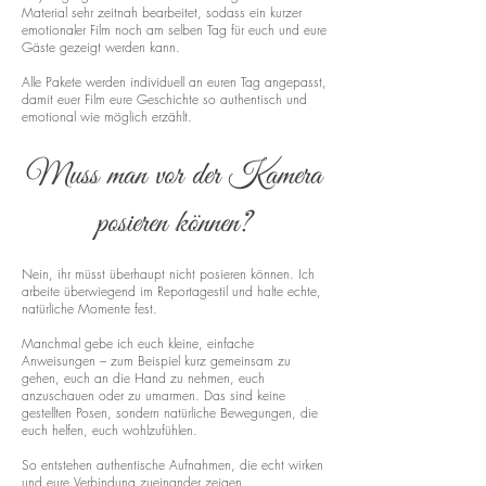
Material sehr zeitnah bearbeitet, sodass ein kurzer
emotionaler Film noch am selben Tag für euch und eure
Gäste gezeigt werden kann.
Alle Pakete werden individuell an euren Tag angepasst,
damit euer Film eure Geschichte so authentisch und
emotional wie möglich erzählt.
Muss man vor der Kamera
posieren können?
Nein, ihr müsst überhaupt nicht posieren können. Ich
arbeite überwiegend im Reportagestil und halte echte,
natürliche Momente fest.
Manchmal gebe ich euch kleine, einfache
Anweisungen – zum Beispiel kurz gemeinsam zu
gehen, euch an die Hand zu nehmen, euch
anzuschauen oder zu umarmen. Das sind keine
gestellten Posen, sondern natürliche Bewegungen, die
euch helfen, euch wohlzufühlen.
So entstehen authentische Aufnahmen, die echt wirken
und eure Verbindung zueinander zeigen