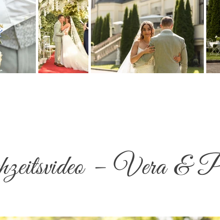
eitsvideo – Vera & P