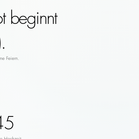
t beginnt
.
ne Feiern.
45
re Hochzeit.