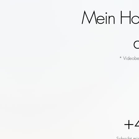
Mein Hoc
* Videobeg
+
Schreibt mi