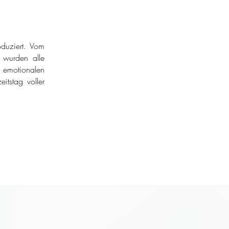
duziert. Vom
r wurden alle
 emotionalen
itstag voller