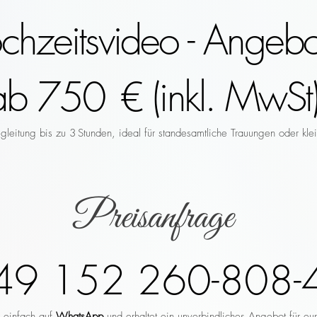
hzeitsvideo - Angebo
ab 750 € (inkl. MwSt)
leitung bis zu 3 Stunden, ideal für standesamtliche Trauungen oder klei
Preisanfrage
49 152 260-808-
r einfach auf
WhatsApp
und erhaltet ein unverbindliches Angebot für eu