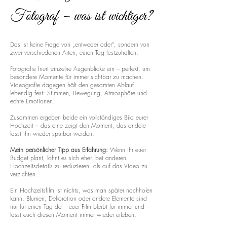
Fotograf – was ist wichtiger?
Das ist keine Frage von „entweder oder“, sondern von
zwei verschiedenen Arten, euren Tag festzuhalten.
Fotografie friert einzelne Augenblicke ein – perfekt, um
besondere Momente für immer sichtbar zu machen.
Videografie dagegen hält den gesamten Ablauf
lebendig fest: Stimmen, Bewegung, Atmosphäre und
echte Emotionen.
Zusammen ergeben beide ein vollständiges Bild eurer
Hochzeit – das eine zeigt den Moment, das andere
lässt ihn wieder spürbar werden.
Mein persönlicher Tipp aus Erfahrung:
Wenn ihr euer
Budget plant, lohnt es sich eher, bei anderen
Hochzeitsdetails zu reduzieren, als auf das Video zu
verzichten.
Ein Hochzeitsfilm ist nichts, was man später nachholen
kann. Blumen, Dekoration oder andere Elemente sind
nur für einen Tag da – euer Film bleibt für immer und
lässt euch diesen Moment immer wieder erleben.