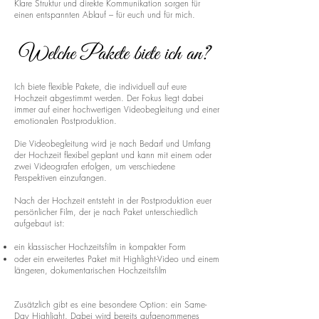
Klare Struktur und direkte Kommunikation sorgen für
einen entspannten Ablauf – für euch und für mich.
Welche Pakete biete ich an?
Ich biete flexible Pakete, die individuell auf eure
Hochzeit abgestimmt werden. Der Fokus liegt dabei
immer auf einer hochwertigen Videobegleitung und einer
emotionalen Postproduktion.
Die Videobegleitung wird je nach Bedarf und Umfang
der Hochzeit flexibel geplant und kann mit einem oder
zwei Videografen erfolgen, um verschiedene
Perspektiven einzufangen.
Nach der Hochzeit entsteht in der Postproduktion euer
persönlicher Film, der je nach Paket unterschiedlich
aufgebaut ist:
ein klassischer Hochzeitsfilm in kompakter Form
oder ein erweitertes Paket mit Highlight-Video und einem
längeren, dokumentarischen Hochzeitsfilm
Zusätzlich gibt es eine besondere Option: ein Same-
Day Highlight. Dabei wird bereits aufgenommenes