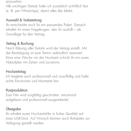
anzusehen.
Alle wichtigen Details halte ich zusätzlich schriftlich fest
(z. B. per WhatsApp), damit alles klar bleibt.
Auswahl & Vorbereitung
Ihr entscheidet euch für ein passendes Paket. Danach
erhaltet ihr einen Fragebogen, den ihr ausfüllt – als
Grundlage für den Vertrag.
Vertrag & Buchung
Nach Klärung aller Details wird der Vertrag erstellt. Mit
der Bestätigung ist euer Termin verbindlich reserviert.
Etwa eine Woche vor der Hochzeit schickt ihr mir euren
Ablaufplan mit Zeiten und Locations.
Hochzeitstag
Ich begleite euch professionell und unauffällig und halte
echte Emotionen und Momente fest.
Postproduktion
Euer Film wird sorgfältig geschnitten, emotional
aufgebaut und professionell ausgearbeitet.
Übergabe
Ihr erhaltet euren Hochzeitsfilm in hoher Qualität auf
einer USB-Stick. Auf Wunsch können auch Rohdaten zur
Verfügung gestellt werden.