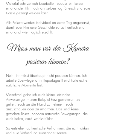
Material sehr zeitnah bearbeitet, sodass ein kurzer
emotionaler Film noch am selben Tag für euch und eure
Gäste gezeigt werden kann.
Alle Pakete werden individuell an euren Tag angepasst,
damit euer Film eure Geschichte so authentisch und
emotional wie möglich erzählt.
Muss man vor der Kamera
posieren können?
Nein, ihr müsst überhaupt nicht posieren können. Ich
arbeite überwiegend im Reportagestil und halte echte,
natürliche Momente fest.
Manchmal gebe ich euch kleine, einfache
Anweisungen – zum Beispiel kurz gemeinsam zu
gehen, euch an die Hand zu nehmen, euch
anzuschauen oder zu umarmen. Das sind keine
gestellten Posen, sondern natürliche Bewegungen, die
euch helfen, euch wohlzufühlen.
So entstehen authentische Aufnahmen, die echt wirken
und eure Verbindung zueinander zeigen