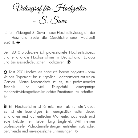
Videograf für Hochzeiten
– S. Sava
Ich bin Videograf S. Sava – euer Hochzeitsvideograf, der
mit Herz und Seele die Geschichte eurer Hochzeit
erzählt. ❤️
Seit 2010 produziere ich professionelle Hochzeitsvideos
und emotionale Hochzeitsfilme in Deutschland, Europa
und bei russisch-deutschen Hochzeiten. 🌍
💍 Fast 200 Hochzeiten habe ich bereits begleitet – vom
kleinen Elopement bis zur großen Hochzeitsfeier mit vielen
Gästen. Meine Leidenschaft ist es, mit professioneller
Technik und viel Feingefühl einzigartige
Hochzeitsvideografievoller echter Emotionen zu schaffen.
✨
🎬 Ein Hochzeitsfilm ist für mich mehr als nur ein Video.
Es ist ein lebendiges Erinnerungsstück voller Liebe,
Emotionen und authentischer Momente, das euch und
eure Liebsten ein Leben lang begleitet. Mit meinen
professionellen Videodienstleistungen entstehen natürliche,
berührende und unvergessliche Erinnerungen. 🤍