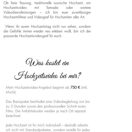
Ob freie Trauung, traditionelle russische Hochzeit, ein
Hochzeitsvideo mit Tamada oder weitere
Videodienstleistungen – ich bin euer zuverlässiger
Hochzeitsfilmer und Videograf für Hochzeiten aller Art.
Wenn ihr euren Hochzeitstag nicht nur sehen, sondern
die Gefühle immer wieder neu erleben wollt, bin ich der
passende Hochzeitsvideograf für euch.
Was kostet ein
Hochzeitsvideo bei mir?
Mein Hochzeitsvideo-Angebot beginnt ab
750 €
(inkl.
MwSt).
Das Basispaket beinhaltet eine Videobegleitung von bis
zu 3 Stunden sowie den professionellen Schnitt eures
Films. Die Anfahrtskosten werden je nach Ort separat
berechnet.
Jede Hochzeit ist für mich individuell – deshalb arbeite
ich nicht mit Standardpaketen, sondern erstelle für jedes