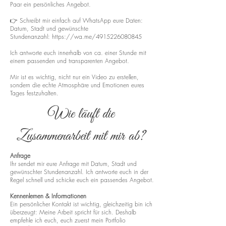
Paar ein persönliches Angebot.
👉 Schreibt mir einfach auf WhatsApp eure Daten:
Datum, Stadt und gewünschte
Stundenanzahl:
https://wa.me/4915226080845
Ich antworte euch innerhalb von ca. einer Stunde mit
einem passenden und transparenten Angebot.
Mir ist es wichtig, nicht nur ein Video zu erstellen,
sondern die echte Atmosphäre und Emotionen eures
Tages festzuhalten.
Wie läuft die
Zusammenarbeit mit mir ab?
Anfrage
Ihr sendet mir eure Anfrage mit Datum, Stadt und
gewünschter Stundenanzahl. Ich antworte euch in der
Regel schnell und schicke euch ein passendes Angebot.
Kennenlernen & Informationen
Ein persönlicher Kontakt ist wichtig, gleichzeitig bin ich
überzeugt: Meine Arbeit spricht für sich. Deshalb
empfehle ich euch, euch zuerst mein Portfolio