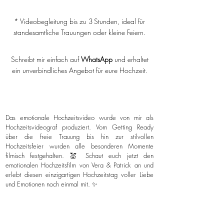
* Videobegleitung bis zu 3 Stunden, ideal für
standesamtliche Trauungen oder kleine Feiern.
Schreibt mir einfach auf
WhatsApp
und erhaltet
ein unverbindliches Angebot für eure Hochzeit.
Das emotionale Hochzeitsvideo wurde von mir als
Hochzeitsvideograf produziert. Vom Getting Ready
über die freie Trauung bis hin zur stilvollen
Hochzeitsfeier wurden alle besonderen Momente
filmisch festgehalten. 💒 Schaut euch jetzt den
emotionalen Hochzeitsfilm von Vera & Patrick an und
erlebt diesen einzigartigen Hochzeitstag voller Liebe
und Emotionen noch einmal mit. ✨