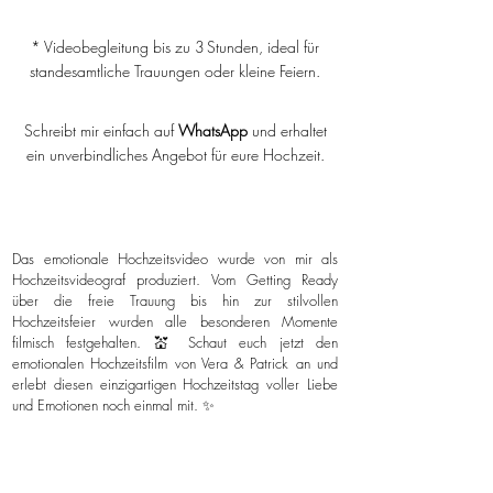
* Videobegleitung bis zu 3 Stunden, ideal für
standesamtliche Trauungen oder kleine Feiern.
Schreibt mir einfach auf
WhatsApp
und erhaltet
ein unverbindliches Angebot für eure Hochzeit.
Das emotionale Hochzeitsvideo wurde von mir als
Hochzeitsvideograf produziert. Vom Getting Ready
über die freie Trauung bis hin zur stilvollen
Hochzeitsfeier wurden alle besonderen Momente
filmisch festgehalten. 💒 Schaut euch jetzt den
emotionalen Hochzeitsfilm von Vera & Patrick an und
erlebt diesen einzigartigen Hochzeitstag voller Liebe
und Emotionen noch einmal mit. ✨