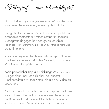
Fotograf – was ist wichtiger?
Das ist keine Frage von „entweder oder“, sondern von
zwei verschiedenen Arten, euren Tag festzuhalten.
Fotografie friert einzelne Augenblicke ein – perfekt, um
besondere Momente für immer sichtbar zu machen.
Videografie dagegen hält den gesamten Ablauf
lebendig fest: Stimmen, Bewegung, Atmosphäre und
echte Emotionen.
Zusammen ergeben beide ein vollständiges Bild eurer
Hochzeit – das eine zeigt den Moment, das andere
lässt ihn wieder spürbar werden.
Mein persönlicher Tipp aus Erfahrung:
Wenn ihr euer
Budget plant, lohnt es sich eher, bei anderen
Hochzeitsdetails zu reduzieren, als auf das Video zu
verzichten.
Ein Hochzeitsfilm ist nichts, was man später nachholen
kann. Blumen, Dekoration oder andere Elemente sind
nur für einen Tag da – euer Film bleibt für immer und
lässt euch diesen Moment immer wieder erleben.