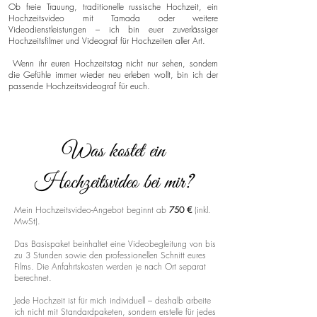
Ob freie Trauung, traditionelle russische Hochzeit, ein
Hochzeitsvideo mit Tamada oder weitere
Videodienstleistungen – ich bin euer zuverlässiger
Hochzeitsfilmer und Videograf für Hochzeiten aller Art.
Wenn ihr euren Hochzeitstag nicht nur sehen, sondern
die Gefühle immer wieder neu erleben wollt, bin ich der
passende Hochzeitsvideograf für euch.
Was kostet ein
Hochzeitsvideo bei mir?
Mein Hochzeitsvideo-Angebot beginnt ab
750 €
(inkl.
MwSt).
Das Basispaket beinhaltet eine Videobegleitung von bis
zu 3 Stunden sowie den professionellen Schnitt eures
Films. Die Anfahrtskosten werden je nach Ort separat
berechnet.
Jede Hochzeit ist für mich individuell – deshalb arbeite
ich nicht mit Standardpaketen, sondern erstelle für jedes