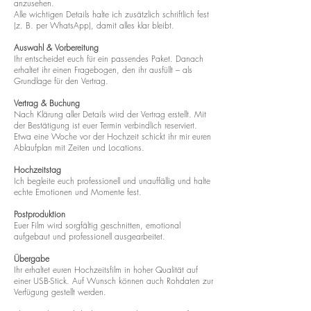
anzusehen.
Alle wichtigen Details halte ich zusätzlich schriftlich fest
(z. B. per WhatsApp), damit alles klar bleibt.
Auswahl & Vorbereitung
Ihr entscheidet euch für ein passendes Paket. Danach
erhaltet ihr einen Fragebogen, den ihr ausfüllt – als
Grundlage für den Vertrag.
Vertrag & Buchung
Nach Klärung aller Details wird der Vertrag erstellt. Mit
der Bestätigung ist euer Termin verbindlich reserviert.
Etwa eine Woche vor der Hochzeit schickt ihr mir euren
Ablaufplan mit Zeiten und Locations.
Hochzeitstag
Ich begleite euch professionell und unauffällig und halte
echte Emotionen und Momente fest.
Postproduktion
Euer Film wird sorgfältig geschnitten, emotional
aufgebaut und professionell ausgearbeitet.
Übergabe
Ihr erhaltet euren Hochzeitsfilm in hoher Qualität auf
einer USB-Stick. Auf Wunsch können auch Rohdaten zur
Verfügung gestellt werden.