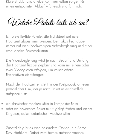
Klare Struktur und direkte Kommunikation sorgen für
einen entspannten Ablauf – für euch und für mich.
Welche Pakete biete ich an?
Ich biete flexible Pakete, die individuell auf eure
Hochzeit abgestimmt werden. Der Fokus liegt dabei
immer auf einer hochwertigen Videobegleitung und einer
emotionalen Postproduktion.
Die Videobegleitung wird je nach Bedarf und Umfang
der Hochzeit flexibel geplant und kann mit einem oder
zwei Videografen erfolgen, um verschiedene
Perspektiven einzufangen.
Nach der Hochzeit entsteht in der Postproduktion euer
persönlicher Film, der je nach Paket unterschiedlich
aufgebaut ist:
ein klassischer Hochzeitsfilm in kompakter Form
oder ein erweitertes Paket mit Highlight-Video und einem
längeren, dokumentarischen Hochzeitsfilm
Zusätzlich gibt es eine besondere Option: ein Same-
Day Highlight. Dabei wird bereits aufgenommenes