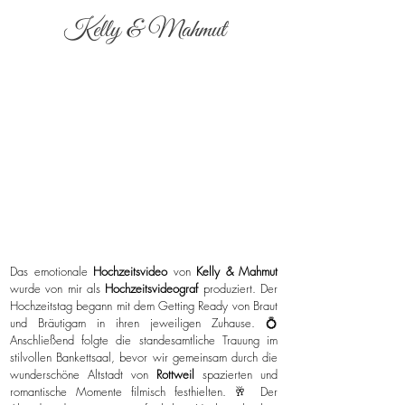
Kelly & Mahmut
Das emotionale
Hochzeitsvideo
von
Kelly & Mahmut
wurde von mir als
Hochzeitsvideograf
produziert. Der
Hochzeitstag begann mit dem Getting Ready von Braut
und Bräutigam in ihren jeweiligen Zuhause. 💍
Anschließend folgte die standesamtliche Trauung im
stilvollen Bankettsaal, bevor wir gemeinsam durch die
wunderschöne Altstadt von
Rottweil
spazierten und
romantische Momente filmisch festhielten. 🥂 Der