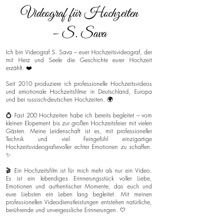
Videograf für Hochzeiten
– S. Sava
Ich bin Videograf S. Sava – euer Hochzeitsvideograf, der
mit Herz und Seele die Geschichte eurer Hochzeit
erzählt. ❤️
Seit 2010 produziere ich professionelle Hochzeitsvideos
und emotionale Hochzeitsfilme in Deutschland, Europa
und bei russisch-deutschen Hochzeiten. 🌍
💍 Fast 200 Hochzeiten habe ich bereits begleitet – vom
kleinen Elopement bis zur großen Hochzeitsfeier mit vielen
Gästen. Meine Leidenschaft ist es, mit professioneller
Technik und viel Feingefühl einzigartige
Hochzeitsvideografievoller echter Emotionen zu schaffen.
✨
🎬 Ein Hochzeitsfilm ist für mich mehr als nur ein Video.
Es ist ein lebendiges Erinnerungsstück voller Liebe,
Emotionen und authentischer Momente, das euch und
eure Liebsten ein Leben lang begleitet. Mit meinen
professionellen Videodienstleistungen entstehen natürliche,
berührende und unvergessliche Erinnerungen. 🤍