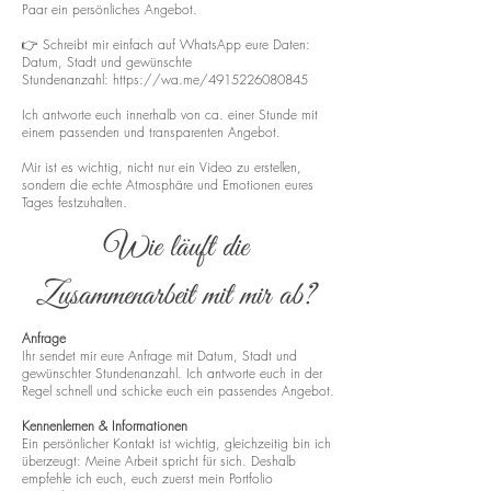
Paar ein persönliches Angebot.
👉 Schreibt mir einfach auf WhatsApp eure Daten:
Datum, Stadt und gewünschte
Stundenanzahl:
https://wa.me/4915226080845
Ich antworte euch innerhalb von ca. einer Stunde mit
einem passenden und transparenten Angebot.
Mir ist es wichtig, nicht nur ein Video zu erstellen,
sondern die echte Atmosphäre und Emotionen eures
Tages festzuhalten.
Wie läuft die
Zusammenarbeit mit mir ab?
Anfrage
Ihr sendet mir eure Anfrage mit Datum, Stadt und
gewünschter Stundenanzahl. Ich antworte euch in der
Regel schnell und schicke euch ein passendes Angebot.
Kennenlernen & Informationen
Ein persönlicher Kontakt ist wichtig, gleichzeitig bin ich
überzeugt: Meine Arbeit spricht für sich. Deshalb
empfehle ich euch, euch zuerst mein Portfolio