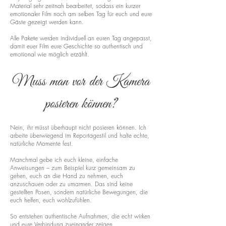
Material sehr zeitnah bearbeitet, sodass ein kurzer
emotionaler Film noch am selben Tag für euch und eure
Gäste gezeigt werden kann.
Alle Pakete werden individuell an euren Tag angepasst,
damit euer Film eure Geschichte so authentisch und
emotional wie möglich erzählt.
Muss man vor der Kamera
posieren können?
Nein, ihr müsst überhaupt nicht posieren können. Ich
arbeite überwiegend im Reportagestil und halte echte,
natürliche Momente fest.
Manchmal gebe ich euch kleine, einfache
Anweisungen – zum Beispiel kurz gemeinsam zu
gehen, euch an die Hand zu nehmen, euch
anzuschauen oder zu umarmen. Das sind keine
gestellten Posen, sondern natürliche Bewegungen, die
euch helfen, euch wohlzufühlen.
So entstehen authentische Aufnahmen, die echt wirken
und eure Verbindung zueinander zeigen