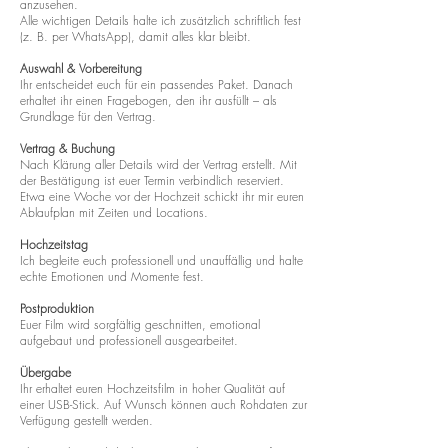
anzusehen.
Alle wichtigen Details halte ich zusätzlich schriftlich fest
(z. B. per WhatsApp), damit alles klar bleibt.
Auswahl & Vorbereitung
Ihr entscheidet euch für ein passendes Paket. Danach
erhaltet ihr einen Fragebogen, den ihr ausfüllt – als
Grundlage für den Vertrag.
Vertrag & Buchung
Nach Klärung aller Details wird der Vertrag erstellt. Mit
der Bestätigung ist euer Termin verbindlich reserviert.
Etwa eine Woche vor der Hochzeit schickt ihr mir euren
Ablaufplan mit Zeiten und Locations.
Hochzeitstag
Ich begleite euch professionell und unauffällig und halte
echte Emotionen und Momente fest.
Postproduktion
Euer Film wird sorgfältig geschnitten, emotional
aufgebaut und professionell ausgearbeitet.
Übergabe
Ihr erhaltet euren Hochzeitsfilm in hoher Qualität auf
einer USB-Stick. Auf Wunsch können auch Rohdaten zur
Verfügung gestellt werden.