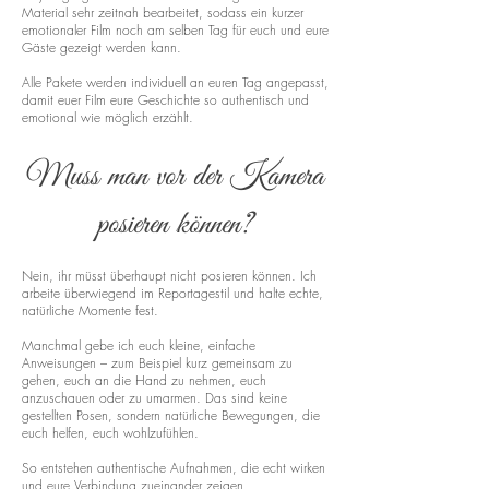
Material sehr zeitnah bearbeitet, sodass ein kurzer
emotionaler Film noch am selben Tag für euch und eure
Gäste gezeigt werden kann.
Alle Pakete werden individuell an euren Tag angepasst,
damit euer Film eure Geschichte so authentisch und
emotional wie möglich erzählt.
Muss man vor der Kamera
posieren können?
Nein, ihr müsst überhaupt nicht posieren können. Ich
arbeite überwiegend im Reportagestil und halte echte,
natürliche Momente fest.
Manchmal gebe ich euch kleine, einfache
Anweisungen – zum Beispiel kurz gemeinsam zu
gehen, euch an die Hand zu nehmen, euch
anzuschauen oder zu umarmen. Das sind keine
gestellten Posen, sondern natürliche Bewegungen, die
euch helfen, euch wohlzufühlen.
So entstehen authentische Aufnahmen, die echt wirken
und eure Verbindung zueinander zeigen