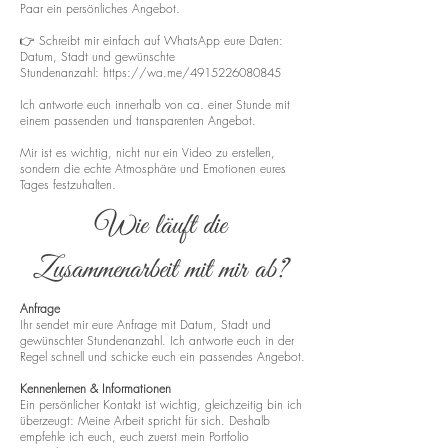
Paar ein persönliches Angebot.
👉 Schreibt mir einfach auf WhatsApp eure Daten:
Datum, Stadt und gewünschte
Stundenanzahl:
https://wa.me/4915226080845
Ich antworte euch innerhalb von ca. einer Stunde mit
einem passenden und transparenten Angebot.
Mir ist es wichtig, nicht nur ein Video zu erstellen,
sondern die echte Atmosphäre und Emotionen eures
Tages festzuhalten.
Wie läuft die
Zusammenarbeit mit mir ab?
Anfrage
Ihr sendet mir eure Anfrage mit Datum, Stadt und
gewünschter Stundenanzahl. Ich antworte euch in der
Regel schnell und schicke euch ein passendes Angebot.
Kennenlernen & Informationen
Ein persönlicher Kontakt ist wichtig, gleichzeitig bin ich
überzeugt: Meine Arbeit spricht für sich. Deshalb
empfehle ich euch, euch zuerst mein Portfolio