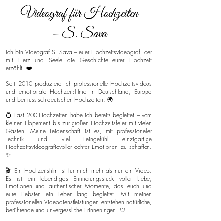
Videograf für Hochzeiten
– S. Sava
Ich bin Videograf S. Sava – euer Hochzeitsvideograf, der
mit Herz und Seele die Geschichte eurer Hochzeit
erzählt. ❤️
Seit 2010 produziere ich professionelle Hochzeitsvideos
und emotionale Hochzeitsfilme in Deutschland, Europa
und bei russisch-deutschen Hochzeiten. 🌍
💍 Fast 200 Hochzeiten habe ich bereits begleitet – vom
kleinen Elopement bis zur großen Hochzeitsfeier mit vielen
Gästen. Meine Leidenschaft ist es, mit professioneller
Technik und viel Feingefühl einzigartige
Hochzeitsvideografievoller echter Emotionen zu schaffen.
✨
🎬 Ein Hochzeitsfilm ist für mich mehr als nur ein Video.
Es ist ein lebendiges Erinnerungsstück voller Liebe,
Emotionen und authentischer Momente, das euch und
eure Liebsten ein Leben lang begleitet. Mit meinen
professionellen Videodienstleistungen entstehen natürliche,
berührende und unvergessliche Erinnerungen. 🤍