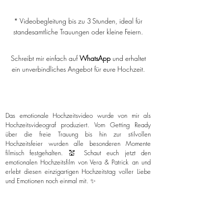
* Videobegleitung bis zu 3 Stunden, ideal für
standesamtliche Trauungen oder kleine Feiern.
Schreibt mir einfach auf
WhatsApp
und erhaltet
ein unverbindliches Angebot für eure Hochzeit.
Das emotionale Hochzeitsvideo wurde von mir als
Hochzeitsvideograf produziert. Vom Getting Ready
über die freie Trauung bis hin zur stilvollen
Hochzeitsfeier wurden alle besonderen Momente
filmisch festgehalten. 💒 Schaut euch jetzt den
emotionalen Hochzeitsfilm von Vera & Patrick an und
erlebt diesen einzigartigen Hochzeitstag voller Liebe
und Emotionen noch einmal mit. ✨