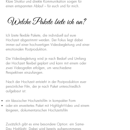
Klare Struktur und direkte Kommunikation sorgen für
einen entspannten Ablauf – für euch und für mich.
Welche Pakete biete ich an?
Ich biete flexible Pakete, die individuell auf eure
Hochzeit abgestimmt werden. Der Fokus liegt dabei
immer auf einer hochwertigen Videobegleitung und einer
emotionalen Postproduktion.
Die Videobegleitung wird je nach Bedarf und Umfang
der Hochzeit flexibel geplant und kann mit einem oder
zwei Videografen erfolgen, um verschiedene
Perspektiven einzufangen.
Nach der Hochzeit entsteht in der Postproduktion euer
persönlicher Film, der je nach Paket unterschiedlich
aufgebaut ist:
ein klassischer Hochzeitsfilm in kompakter Form
oder ein erweitertes Paket mit Highlight-Video und einem
längeren, dokumentarischen Hochzeitsfilm
Zusätzlich gibt es eine besondere Option: ein Same-
Day Highlight. Dabei wird bereits aufgenommenes