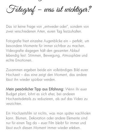
Fotograf – was ist wichtiger?
Das ist keine Frage von „entweder oder“, sondern von
zwei verschiedenen Arten, euren Tag festzuhalten.
Fotografie friert einzelne Augenblicke ein – perfekt, um
besondere Momente für immer sichtbar zu machen.
Videografie dagegen hält den gesamten Ablauf
lebendig fest: Stimmen, Bewegung, Atmosphäre und
echte Emotionen.
Zusammen ergeben beide ein vollständiges Bild eurer
Hochzeit – das eine zeigt den Moment, das andere
lässt ihn wieder spürbar werden.
Mein persönlicher Tipp aus Erfahrung:
Wenn ihr euer
Budget plant, lohnt es sich eher, bei anderen
Hochzeitsdetails zu reduzieren, als auf das Video zu
verzichten.
Ein Hochzeitsfilm ist nichts, was man später nachholen
kann. Blumen, Dekoration oder andere Elemente sind
nur für einen Tag da – euer Film bleibt für immer und
lässt euch diesen Moment immer wieder erleben.