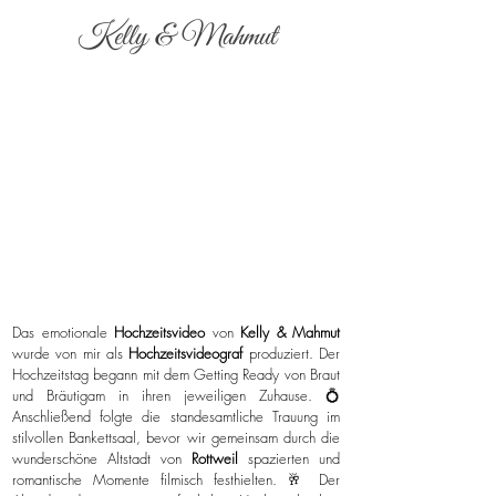
Kelly & Mahmut
Das emotionale
Hochzeitsvideo
von
Kelly & Mahmut
wurde von mir als
Hochzeitsvideograf
produziert. Der
Hochzeitstag begann mit dem Getting Ready von Braut
und Bräutigam in ihren jeweiligen Zuhause. 💍
Anschließend folgte die standesamtliche Trauung im
stilvollen Bankettsaal, bevor wir gemeinsam durch die
wunderschöne Altstadt von
Rottweil
spazierten und
romantische Momente filmisch festhielten. 🥂 Der