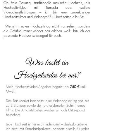
Ob freie Trauung, traditionelle russische Hochzeit, ein
Hochzeitsvideo mit Tamada oder weitere
Videodienstleistungen – ich bin euer zuverlässiger
Hochzeitsfilmer und Videograf für Hochzeiten aller Art.
Wenn ihr euren Hochzeitstag nicht nur sehen, sondern
die Gefühle immer wieder neu erleben wollt, bin ich der
passende Hochzeitsvideograf für euch.
Was kostet ein
Hochzeitsvideo bei mir?
Mein Hochzeitsvideo-Angebot beginnt ab
750 €
(inkl.
MwSt).
Das Basispaket beinhaltet eine Videobegleitung von bis
zu 3 Stunden sowie den professionellen Schnitt eures
Films. Die Anfahrtskosten werden je nach Ort separat
berechnet.
Jede Hochzeit ist für mich individuell – deshalb arbeite
ich nicht mit Standardpaketen, sondern erstelle für jedes