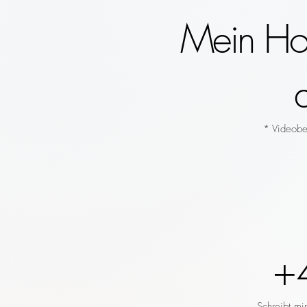
Mein Hoc
* Videobeg
+
Schreibt mi