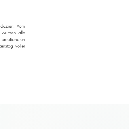
duziert. Vom
r wurden alle
 emotionalen
itstag voller