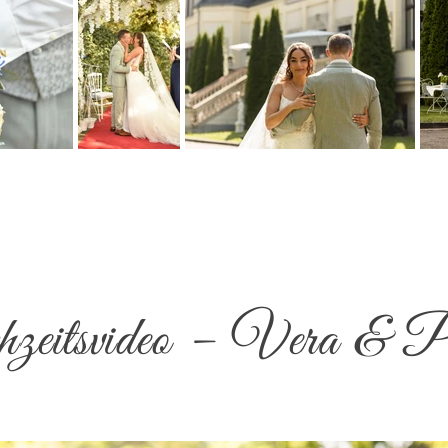
eitsvideo – Vera & P