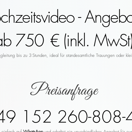
hzeitsvideo - Angebo
ab 750 € (inkl. MwSt)
leitung bis zu 3 Stunden, ideal für standesamtliche Trauungen oder klei
Preisanfrage
49 152 260-808-
r einfach auf
WhatsApp
und erhaltet ein unverbindliches Angebot für eu