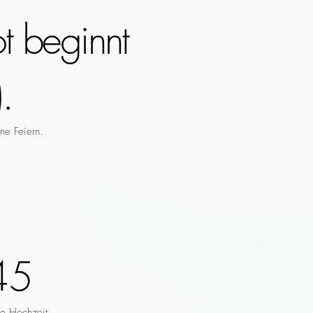
t beginnt
.
ne Feiern.
45
re Hochzeit.