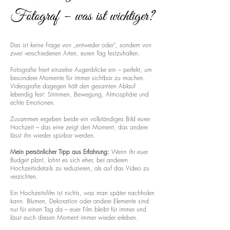
Fotograf – was ist wichtiger?
Das ist keine Frage von „entweder oder“, sondern von
zwei verschiedenen Arten, euren Tag festzuhalten.
Fotografie friert einzelne Augenblicke ein – perfekt, um
besondere Momente für immer sichtbar zu machen.
Videografie dagegen hält den gesamten Ablauf
lebendig fest: Stimmen, Bewegung, Atmosphäre und
echte Emotionen.
Zusammen ergeben beide ein vollständiges Bild eurer
Hochzeit – das eine zeigt den Moment, das andere
lässt ihn wieder spürbar werden.
Mein persönlicher Tipp aus Erfahrung:
Wenn ihr euer
Budget plant, lohnt es sich eher, bei anderen
Hochzeitsdetails zu reduzieren, als auf das Video zu
verzichten.
Ein Hochzeitsfilm ist nichts, was man später nachholen
kann. Blumen, Dekoration oder andere Elemente sind
nur für einen Tag da – euer Film bleibt für immer und
lässt euch diesen Moment immer wieder erleben.