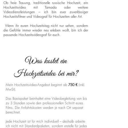
Ob freie Trauung, traditionelle russische Hochzeit, ein
Hochzeitsvideo mit Tamada oder weitere
Videodienstleistungen – ich bin euer zuverlässiger
Hochzeitsfilmer und Videograf für Hochzeiten aller Art.
Wenn ihr euren Hochzeitstag nicht nur sehen, sondern
die Gefühle immer wieder neu erleben wollt, bin ich der
passende Hochzeitsvideograf für euch.
Was kostet ein
Hochzeitsvideo bei mir?
Mein Hochzeitsvideo-Angebot beginnt ab
750 €
(inkl.
MwSt).
Das Basispaket beinhaltet eine Videobegleitung von bis
zu 3 Stunden sowie den professionellen Schnitt eures
Films. Die Anfahrtskosten werden je nach Ort separat
berechnet.
Jede Hochzeit ist für mich individuell – deshalb arbeite
ich nicht mit Standardpaketen, sondern erstelle für jedes