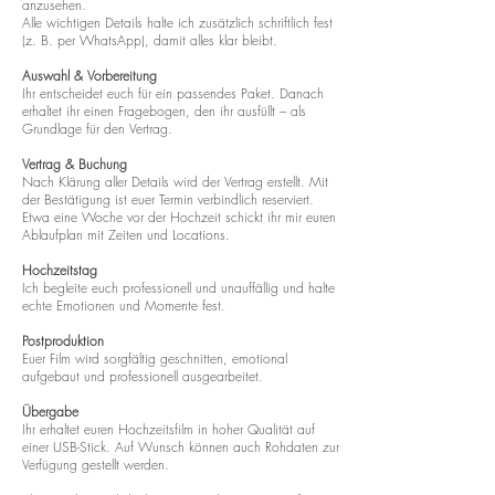
anzusehen.
Alle wichtigen Details halte ich zusätzlich schriftlich fest
(z. B. per WhatsApp), damit alles klar bleibt.
Auswahl & Vorbereitung
Ihr entscheidet euch für ein passendes Paket. Danach
erhaltet ihr einen Fragebogen, den ihr ausfüllt – als
Grundlage für den Vertrag.
Vertrag & Buchung
Nach Klärung aller Details wird der Vertrag erstellt. Mit
der Bestätigung ist euer Termin verbindlich reserviert.
Etwa eine Woche vor der Hochzeit schickt ihr mir euren
Ablaufplan mit Zeiten und Locations.
Hochzeitstag
Ich begleite euch professionell und unauffällig und halte
echte Emotionen und Momente fest.
Postproduktion
Euer Film wird sorgfältig geschnitten, emotional
aufgebaut und professionell ausgearbeitet.
Übergabe
Ihr erhaltet euren Hochzeitsfilm in hoher Qualität auf
einer USB-Stick. Auf Wunsch können auch Rohdaten zur
Verfügung gestellt werden.