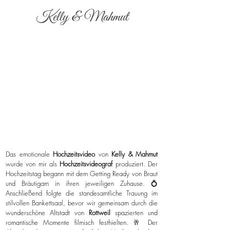
Kelly & Mahmut
Das emotionale
Hochzeitsvideo
von
Kelly & Mahmut
wurde von mir als
Hochzeitsvideograf
produziert. Der
Hochzeitstag begann mit dem Getting Ready von Braut
und Bräutigam in ihren jeweiligen Zuhause. 💍
Anschließend folgte die standesamtliche Trauung im
stilvollen Bankettsaal, bevor wir gemeinsam durch die
wunderschöne Altstadt von
Rottweil
spazierten und
romantische Momente filmisch festhielten. 🥂 Der