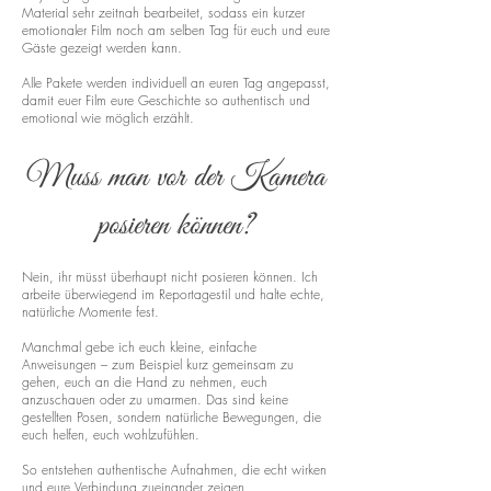
Material sehr zeitnah bearbeitet, sodass ein kurzer
emotionaler Film noch am selben Tag für euch und eure
Gäste gezeigt werden kann.
Alle Pakete werden individuell an euren Tag angepasst,
damit euer Film eure Geschichte so authentisch und
emotional wie möglich erzählt.
Muss man vor der Kamera
posieren können?
Nein, ihr müsst überhaupt nicht posieren können. Ich
arbeite überwiegend im Reportagestil und halte echte,
natürliche Momente fest.
Manchmal gebe ich euch kleine, einfache
Anweisungen – zum Beispiel kurz gemeinsam zu
gehen, euch an die Hand zu nehmen, euch
anzuschauen oder zu umarmen. Das sind keine
gestellten Posen, sondern natürliche Bewegungen, die
euch helfen, euch wohlzufühlen.
So entstehen authentische Aufnahmen, die echt wirken
und eure Verbindung zueinander zeigen