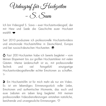
Videograf für Hochzeiten
– S. Sava
Ich bin Videograf S. Sava – euer Hochzeitsvideograf, der
mit Herz und Seele die Geschichte eurer Hochzeit
erzählt. ❤️
Seit 2010 produziere ich professionelle Hochzeitsvideos
und emotionale Hochzeitsfilme in Deutschland, Europa
und bei russisch-deutschen Hochzeiten. 🌍
💍 Fast 200 Hochzeiten habe ich bereits begleitet – vom
kleinen Elopement bis zur großen Hochzeitsfeier mit vielen
Gästen. Meine Leidenschaft ist es, mit professioneller
Technik und viel Feingefühl einzigartige
Hochzeitsvideografievoller echter Emotionen zu schaffen.
✨
🎬 Ein Hochzeitsfilm ist für mich mehr als nur ein Video.
Es ist ein lebendiges Erinnerungsstück voller Liebe,
Emotionen und authentischer Momente, das euch und
eure Liebsten ein Leben lang begleitet. Mit meinen
professionellen Videodienstleistungen entstehen natürliche,
berührende und unvergessliche Erinnerungen. 🤍