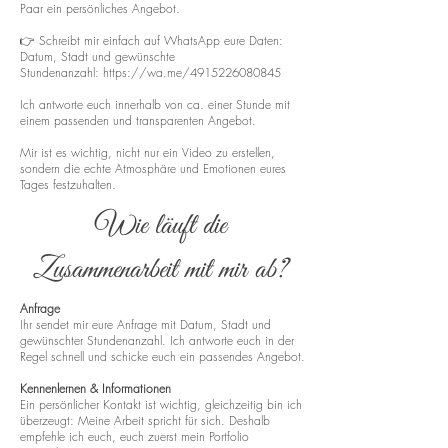
Paar ein persönliches Angebot.
👉 Schreibt mir einfach auf WhatsApp eure Daten:
Datum, Stadt und gewünschte
Stundenanzahl:
https://wa.me/4915226080845
Ich antworte euch innerhalb von ca. einer Stunde mit
einem passenden und transparenten Angebot.
Mir ist es wichtig, nicht nur ein Video zu erstellen,
sondern die echte Atmosphäre und Emotionen eures
Tages festzuhalten.
Wie läuft die
Zusammenarbeit mit mir ab?
Anfrage
Ihr sendet mir eure Anfrage mit Datum, Stadt und
gewünschter Stundenanzahl. Ich antworte euch in der
Regel schnell und schicke euch ein passendes Angebot.
Kennenlernen & Informationen
Ein persönlicher Kontakt ist wichtig, gleichzeitig bin ich
überzeugt: Meine Arbeit spricht für sich. Deshalb
empfehle ich euch, euch zuerst mein Portfolio