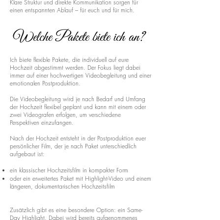
Klare Struktur und direkte Kommunikation sorgen für
einen entspannten Ablauf – für euch und für mich.
Welche Pakete biete ich an?
Ich biete flexible Pakete, die individuell auf eure
Hochzeit abgestimmt werden. Der Fokus liegt dabei
immer auf einer hochwertigen Videobegleitung und einer
emotionalen Postproduktion.
Die Videobegleitung wird je nach Bedarf und Umfang
der Hochzeit flexibel geplant und kann mit einem oder
zwei Videografen erfolgen, um verschiedene
Perspektiven einzufangen.
Nach der Hochzeit entsteht in der Postproduktion euer
persönlicher Film, der je nach Paket unterschiedlich
aufgebaut ist:
ein klassischer Hochzeitsfilm in kompakter Form
oder ein erweitertes Paket mit Highlight-Video und einem
längeren, dokumentarischen Hochzeitsfilm
Zusätzlich gibt es eine besondere Option: ein Same-
Day Highlight. Dabei wird bereits aufgenommenes