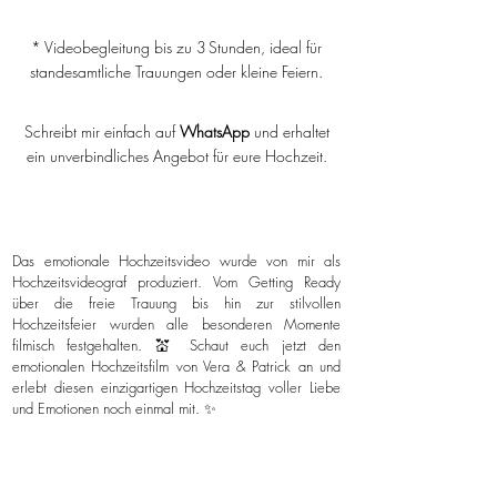
* Videobegleitung bis zu 3 Stunden, ideal für
standesamtliche Trauungen oder kleine Feiern.
Schreibt mir einfach auf
WhatsApp
und erhaltet
ein unverbindliches Angebot für eure Hochzeit.
Das emotionale Hochzeitsvideo wurde von mir als
Hochzeitsvideograf produziert. Vom Getting Ready
über die freie Trauung bis hin zur stilvollen
Hochzeitsfeier wurden alle besonderen Momente
filmisch festgehalten. 💒 Schaut euch jetzt den
emotionalen Hochzeitsfilm von Vera & Patrick an und
erlebt diesen einzigartigen Hochzeitstag voller Liebe
und Emotionen noch einmal mit. ✨