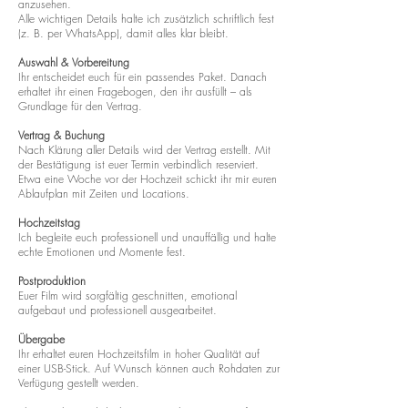
anzusehen.
Alle wichtigen Details halte ich zusätzlich schriftlich fest
(z. B. per WhatsApp), damit alles klar bleibt.
Auswahl & Vorbereitung
Ihr entscheidet euch für ein passendes Paket. Danach
erhaltet ihr einen Fragebogen, den ihr ausfüllt – als
Grundlage für den Vertrag.
Vertrag & Buchung
Nach Klärung aller Details wird der Vertrag erstellt. Mit
der Bestätigung ist euer Termin verbindlich reserviert.
Etwa eine Woche vor der Hochzeit schickt ihr mir euren
Ablaufplan mit Zeiten und Locations.
Hochzeitstag
Ich begleite euch professionell und unauffällig und halte
echte Emotionen und Momente fest.
Postproduktion
Euer Film wird sorgfältig geschnitten, emotional
aufgebaut und professionell ausgearbeitet.
Übergabe
Ihr erhaltet euren Hochzeitsfilm in hoher Qualität auf
einer USB-Stick. Auf Wunsch können auch Rohdaten zur
Verfügung gestellt werden.