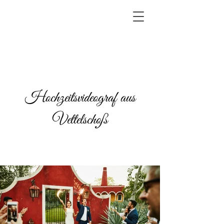
Hochzeitsvideograf aus
Vettelschoß