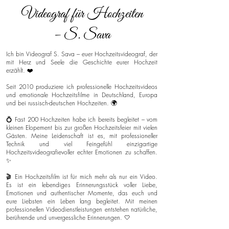
Videograf für Hochzeiten
– S. Sava
Ich bin Videograf S. Sava – euer Hochzeitsvideograf, der
mit Herz und Seele die Geschichte eurer Hochzeit
erzählt. ❤️
Seit 2010 produziere ich professionelle Hochzeitsvideos
und emotionale Hochzeitsfilme in Deutschland, Europa
und bei russisch-deutschen Hochzeiten. 🌍
💍 Fast 200 Hochzeiten habe ich bereits begleitet – vom
kleinen Elopement bis zur großen Hochzeitsfeier mit vielen
Gästen. Meine Leidenschaft ist es, mit professioneller
Technik und viel Feingefühl einzigartige
Hochzeitsvideografievoller echter Emotionen zu schaffen.
✨
🎬 Ein Hochzeitsfilm ist für mich mehr als nur ein Video.
Es ist ein lebendiges Erinnerungsstück voller Liebe,
Emotionen und authentischer Momente, das euch und
eure Liebsten ein Leben lang begleitet. Mit meinen
professionellen Videodienstleistungen entstehen natürliche,
berührende und unvergessliche Erinnerungen. 🤍