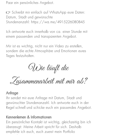
Paar ein persönliches Angebot.
👉 Schreibt mir einfach auf WhatsApp eure Daten:
Datum, Stadt und gewünschte
Stundenanzahl:
https://wa.me/4915226080845
Ich antworte euch innerhalb von ca. einer Stunde mit
einem passenden und transparenten Angebot.
Mir ist es wichtig, nicht nur ein Video zu erstellen,
sondern die echte Atmosphäre und Emotionen eures
Tages festzuhalten.
Wie läuft die
Zusammenarbeit mit mir ab?
Anfrage
Ihr sendet mir eure Anfrage mit Datum, Stadt und
gewünschter Stundenanzahl. Ich antworte euch in der
Regel schnell und schicke euch ein passendes Angebot.
Kennenlernen & Informationen
Ein persönlicher Kontakt ist wichtig, gleichzeitig bin ich
überzeugt: Meine Arbeit spricht für sich. Deshalb
empfehle ich euch, euch zuerst mein Portfolio