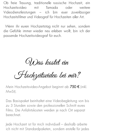
Ob freie Trauung, traditionelle russische Hochzeit, ein
Hochzeitsvideo mit Tamada oder weitere
Videodienstleistungen – ich bin euer zuverlässiger
Hochzeitsfilmer und Videograf für Hochzeiten aller Art.
Wenn ihr euren Hochzeitstag nicht nur sehen, sondern
die Gefühle immer wieder neu erleben wollt, bin ich der
passende Hochzeitsvideograf für euch.
Was kostet ein
Hochzeitsvideo bei mir?
Mein Hochzeitsvideo-Angebot beginnt ab
750 €
(inkl.
MwSt).
Das Basispaket beinhaltet eine Videobegleitung von bis
zu 3 Stunden sowie den professionellen Schnitt eures
Films. Die Anfahrtskosten werden je nach Ort separat
berechnet.
Jede Hochzeit ist für mich individuell – deshalb arbeite
ich nicht mit Standardpaketen, sondern erstelle für jedes