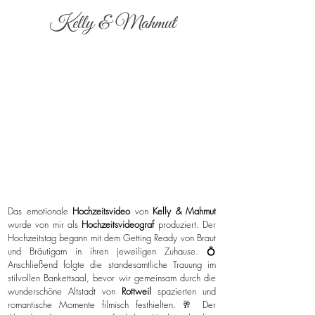
Kelly & Mahmut
Das emotionale
Hochzeitsvideo
von
Kelly & Mahmut
wurde von mir als
Hochzeitsvideograf
produziert. Der
Hochzeitstag begann mit dem Getting Ready von Braut
und Bräutigam in ihren jeweiligen Zuhause. 💍
Anschließend folgte die standesamtliche Trauung im
stilvollen Bankettsaal, bevor wir gemeinsam durch die
wunderschöne Altstadt von
Rottweil
spazierten und
romantische Momente filmisch festhielten. 🥂 Der