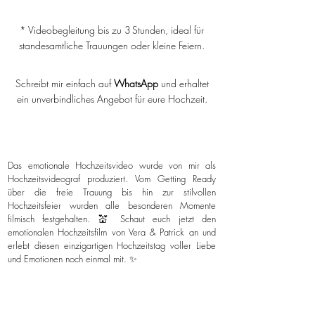
* Videobegleitung bis zu 3 Stunden, ideal für
standesamtliche Trauungen oder kleine Feiern.
Schreibt mir einfach auf
WhatsApp
und erhaltet
ein unverbindliches Angebot für eure Hochzeit.
Das emotionale Hochzeitsvideo wurde von mir als
Hochzeitsvideograf produziert. Vom Getting Ready
über die freie Trauung bis hin zur stilvollen
Hochzeitsfeier wurden alle besonderen Momente
filmisch festgehalten. 💒 Schaut euch jetzt den
emotionalen Hochzeitsfilm von Vera & Patrick an und
erlebt diesen einzigartigen Hochzeitstag voller Liebe
und Emotionen noch einmal mit. ✨