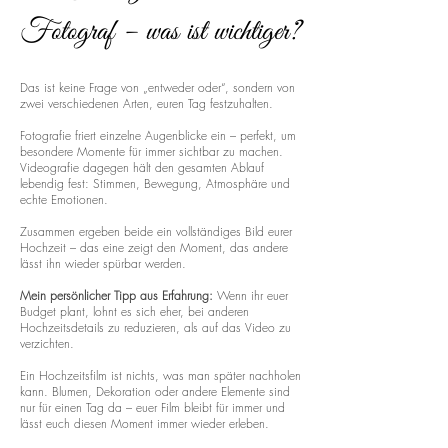
Fotograf – was ist wichtiger?
Das ist keine Frage von „entweder oder“, sondern von
zwei verschiedenen Arten, euren Tag festzuhalten.
Fotografie friert einzelne Augenblicke ein – perfekt, um
besondere Momente für immer sichtbar zu machen.
Videografie dagegen hält den gesamten Ablauf
lebendig fest: Stimmen, Bewegung, Atmosphäre und
echte Emotionen.
Zusammen ergeben beide ein vollständiges Bild eurer
Hochzeit – das eine zeigt den Moment, das andere
lässt ihn wieder spürbar werden.
Mein persönlicher Tipp aus Erfahrung:
Wenn ihr euer
Budget plant, lohnt es sich eher, bei anderen
Hochzeitsdetails zu reduzieren, als auf das Video zu
verzichten.
Ein Hochzeitsfilm ist nichts, was man später nachholen
kann. Blumen, Dekoration oder andere Elemente sind
nur für einen Tag da – euer Film bleibt für immer und
lässt euch diesen Moment immer wieder erleben.