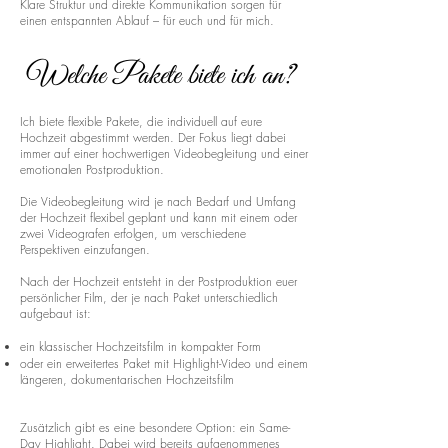
Klare Struktur und direkte Kommunikation sorgen für
einen entspannten Ablauf – für euch und für mich.
Welche Pakete biete ich an?
Ich biete flexible Pakete, die individuell auf eure
Hochzeit abgestimmt werden. Der Fokus liegt dabei
immer auf einer hochwertigen Videobegleitung und einer
emotionalen Postproduktion.
Die Videobegleitung wird je nach Bedarf und Umfang
der Hochzeit flexibel geplant und kann mit einem oder
zwei Videografen erfolgen, um verschiedene
Perspektiven einzufangen.
Nach der Hochzeit entsteht in der Postproduktion euer
persönlicher Film, der je nach Paket unterschiedlich
aufgebaut ist:
ein klassischer Hochzeitsfilm in kompakter Form
oder ein erweitertes Paket mit Highlight-Video und einem
längeren, dokumentarischen Hochzeitsfilm
Zusätzlich gibt es eine besondere Option: ein Same-
Day Highlight. Dabei wird bereits aufgenommenes