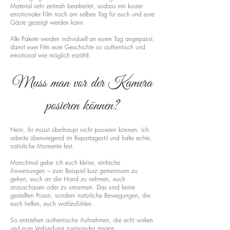
Material sehr zeitnah bearbeitet, sodass ein kurzer
emotionaler Film noch am selben Tag für euch und eure
Gäste gezeigt werden kann.
Alle Pakete werden individuell an euren Tag angepasst,
damit euer Film eure Geschichte so authentisch und
emotional wie möglich erzählt.
Muss man vor der Kamera
posieren können?
Nein, ihr müsst überhaupt nicht posieren können. Ich
arbeite überwiegend im Reportagestil und halte echte,
natürliche Momente fest.
Manchmal gebe ich euch kleine, einfache
Anweisungen – zum Beispiel kurz gemeinsam zu
gehen, euch an die Hand zu nehmen, euch
anzuschauen oder zu umarmen. Das sind keine
gestellten Posen, sondern natürliche Bewegungen, die
euch helfen, euch wohlzufühlen.
So entstehen authentische Aufnahmen, die echt wirken
und eure Verbindung zueinander zeigen