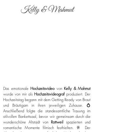
Kelly & Mahmut
Das emotionale
Hochzeitsvideo
von
Kelly & Mahmut
wurde von mir als
Hochzeitsvideograf
produziert. Der
Hochzeitstag begann mit dem Getting Ready von Braut
und Bräutigam in ihren jeweiligen Zuhause. 💍
Anschließend folgte die standesamtliche Trauung im
stilvollen Bankettsaal, bevor wir gemeinsam durch die
wunderschöne Altstadt von
Rottweil
spazierten und
romantische Momente filmisch festhielten. 🥂 Der