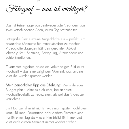
Fotograf – was ist wichtiger?
Das ist keine Frage von „entweder oder“, sondern von
zwei verschiedenen Arten, euren Tag festzuhalten.
Fotografie friert einzelne Augenblicke ein – perfekt, um
besondere Momente für immer sichtbar zu machen.
Videografie dagegen hält den gesamten Ablauf
lebendig fest: Stimmen, Bewegung, Atmosphäre und
echte Emotionen.
Zusammen ergeben beide ein vollständiges Bild eurer
Hochzeit – das eine zeigt den Moment, das andere
lässt ihn wieder spürbar werden.
Mein persönlicher Tipp aus Erfahrung:
Wenn ihr euer
Budget plant, lohnt es sich eher, bei anderen
Hochzeitsdetails zu reduzieren, als auf das Video zu
verzichten.
Ein Hochzeitsfilm ist nichts, was man später nachholen
kann. Blumen, Dekoration oder andere Elemente sind
nur für einen Tag da – euer Film bleibt für immer und
lässt euch diesen Moment immer wieder erleben.