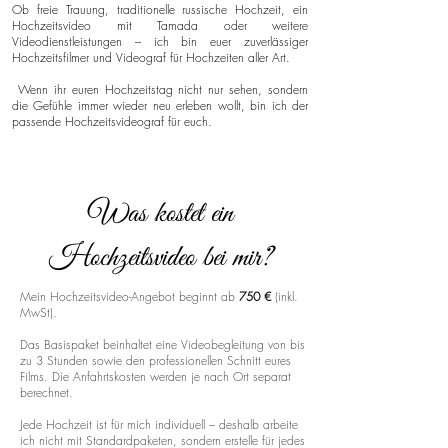
Ob freie Trauung, traditionelle russische Hochzeit, ein
Hochzeitsvideo mit Tamada oder weitere
Videodienstleistungen – ich bin euer zuverlässiger
Hochzeitsfilmer und Videograf für Hochzeiten aller Art.
Wenn ihr euren Hochzeitstag nicht nur sehen, sondern
die Gefühle immer wieder neu erleben wollt, bin ich der
passende Hochzeitsvideograf für euch.
Was kostet ein
Hochzeitsvideo bei mir?
Mein Hochzeitsvideo-Angebot beginnt ab
750 €
(inkl.
MwSt).
Das Basispaket beinhaltet eine Videobegleitung von bis
zu 3 Stunden sowie den professionellen Schnitt eures
Films. Die Anfahrtskosten werden je nach Ort separat
berechnet.
Jede Hochzeit ist für mich individuell – deshalb arbeite
ich nicht mit Standardpaketen, sondern erstelle für jedes