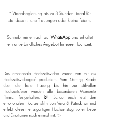
* Videobegleitung bis zu 3 Stunden, ideal für
standesamtliche Trauungen oder kleine Feiern.
Schreibt mir einfach auf
WhatsApp
und erhaltet
ein unverbindliches Angebot für eure Hochzeit.
Das emotionale Hochzeitsvideo wurde von mir als
Hochzeitsvideograf produziert. Vom Getting Ready
über die freie Trauung bis hin zur stilvollen
Hochzeitsfeier wurden alle besonderen Momente
filmisch festgehalten. 💒 Schaut euch jetzt den
emotionalen Hochzeitsfilm von Vera & Patrick an und
erlebt diesen einzigartigen Hochzeitstag voller Liebe
und Emotionen noch einmal mit. ✨