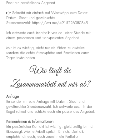
Paar ein persönliches Angebot.
👉 Schreibt mir einfach auf WhatsApp eure Daten:
Datum, Stadt und gewünschte
Stundenanzahl:
https://wa.me/4915226080845
Ich antworte euch innerhalb von ca. einer Stunde mit
einem passenden und transparenten Angebot.
Mir ist es wichtig, nicht nur ein Video zu erstellen,
sondern die echte Atmosphäre und Emotionen eures
Tages festzuhalten.
Wie läuft die
Zusammenarbeit mit mir ab?
Anfrage
Ihr sendet mir eure Anfrage mit Datum, Stadt und
gewünschter Stundenanzahl. Ich antworte euch in der
Regel schnell und schicke euch ein passendes Angebot.
Kennenlernen & Informationen
Ein persönlicher Kontakt ist wichtig, gleichzeitig bin ich
überzeugt: Meine Arbeit spricht für sich. Deshalb
empfehle ich euch, euch zuerst mein Portfolio