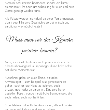
Material sehr zeitnah bearbeitet, sodass ein kurzer
emotionaler Film noch am selben Tag für euch und eure
Gäste gezeigt werden kann.
Alle Pakete werden individuell an euren Tag angepasst,
damit euer Film eure Geschichte so authentisch und
emotional wie möglich erzählt.
Muss man vor der Kamera
posieren können?
Nein, ihr müsst überhaupt nicht posieren können. Ich
arbeite überwiegend im Reportagestil und halte echte,
natürliche Momente fest.
Manchmal gebe ich euch kleine, einfache
Anweisungen – zum Beispiel kurz gemeinsam zu
gehen, euch an die Hand zu nehmen, euch
anzuschauen oder zu umarmen. Das sind keine
gestellten Posen, sondern natürliche Bewegungen, die
euch helfen, euch wohlzufühlen.
So entstehen authentische Aufnahmen, die echt wirken
und eure Verbindung zueinander zeigen