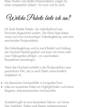
Klare Struktur und direkte Kommunikation sorgen für
einen entspannten Ablauf – für euch und für mich.
Welche Pakete biete ich an?
Ich biete flexible Pakete, die individuell auf eure
Hochzeit abgestimmt werden. Der Fokus liegt dabei
immer auf einer hochwertigen Videobegleitung und einer
emotionalen Postproduktion.
Die Videobegleitung wird je nach Bedarf und Umfang
der Hochzeit flexibel geplant und kann mit einem oder
zwei Videografen erfolgen, um verschiedene
Perspektiven einzufangen.
Nach der Hochzeit entsteht in der Postproduktion euer
persönlicher Film, der je nach Paket unterschiedlich
aufgebaut ist:
ein klassischer Hochzeitsfilm in kompakter Form
oder ein erweitertes Paket mit Highlight-Video und einem
längeren, dokumentarischen Hochzeitsfilm
Zusätzlich gibt es eine besondere Option: ein Same-
Day Highlight. Dabei wird bereits aufgenommenes