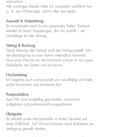
anzusehen.
Alle wichtigen Details halte ich zusätzlich schriftlich fest
(z. B. per WhatsApp), damit alles klar bleibt.
Auswahl & Vorbereitung
Ihr entscheidet euch für ein passendes Paket. Danach
erhaltet ihr einen Fragebogen, den ihr ausfüllt – als
Grundlage für den Vertrag.
Vertrag & Buchung
Nach Klärung aller Details wird der Vertrag erstellt. Mit
der Bestätigung ist euer Termin verbindlich reserviert.
Etwa eine Woche vor der Hochzeit schickt ihr mir euren
Ablaufplan mit Zeiten und Locations.
Hochzeitstag
Ich begleite euch professionell und unauffällig und halte
echte Emotionen und Momente fest.
Postproduktion
Euer Film wird sorgfältig geschnitten, emotional
aufgebaut und professionell ausgearbeitet.
Übergabe
Ihr erhaltet euren Hochzeitsfilm in hoher Qualität auf
einer USB-Stick. Auf Wunsch können auch Rohdaten zur
Verfügung gestellt werden.