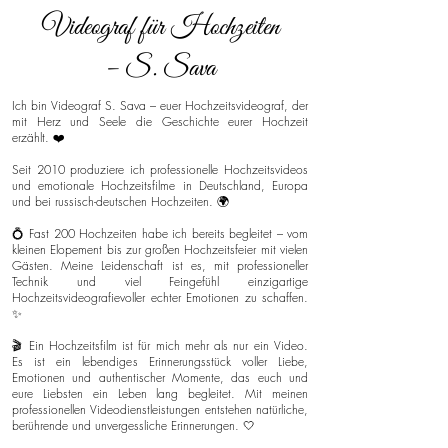
Videograf für Hochzeiten
– S. Sava
Ich bin Videograf S. Sava – euer Hochzeitsvideograf, der
mit Herz und Seele die Geschichte eurer Hochzeit
erzählt. ❤️
Seit 2010 produziere ich professionelle Hochzeitsvideos
und emotionale Hochzeitsfilme in Deutschland, Europa
und bei russisch-deutschen Hochzeiten. 🌍
💍 Fast 200 Hochzeiten habe ich bereits begleitet – vom
kleinen Elopement bis zur großen Hochzeitsfeier mit vielen
Gästen. Meine Leidenschaft ist es, mit professioneller
Technik und viel Feingefühl einzigartige
Hochzeitsvideografievoller echter Emotionen zu schaffen.
✨
🎬 Ein Hochzeitsfilm ist für mich mehr als nur ein Video.
Es ist ein lebendiges Erinnerungsstück voller Liebe,
Emotionen und authentischer Momente, das euch und
eure Liebsten ein Leben lang begleitet. Mit meinen
professionellen Videodienstleistungen entstehen natürliche,
berührende und unvergessliche Erinnerungen. 🤍