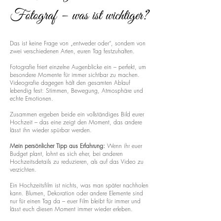
Fotograf – was ist wichtiger?
Das ist keine Frage von „entweder oder“, sondern von
zwei verschiedenen Arten, euren Tag festzuhalten.
Fotografie friert einzelne Augenblicke ein – perfekt, um
besondere Momente für immer sichtbar zu machen.
Videografie dagegen hält den gesamten Ablauf
lebendig fest: Stimmen, Bewegung, Atmosphäre und
echte Emotionen.
Zusammen ergeben beide ein vollständiges Bild eurer
Hochzeit – das eine zeigt den Moment, das andere
lässt ihn wieder spürbar werden.
Mein persönlicher Tipp aus Erfahrung:
Wenn ihr euer
Budget plant, lohnt es sich eher, bei anderen
Hochzeitsdetails zu reduzieren, als auf das Video zu
verzichten.
Ein Hochzeitsfilm ist nichts, was man später nachholen
kann. Blumen, Dekoration oder andere Elemente sind
nur für einen Tag da – euer Film bleibt für immer und
lässt euch diesen Moment immer wieder erleben.