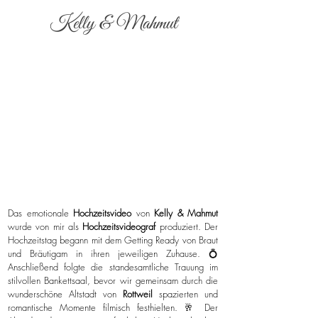
Kelly & Mahmut
Das emotionale
Hochzeitsvideo
von
Kelly & Mahmut
wurde von mir als
Hochzeitsvideograf
produziert. Der
Hochzeitstag begann mit dem Getting Ready von Braut
und Bräutigam in ihren jeweiligen Zuhause. 💍
Anschließend folgte die standesamtliche Trauung im
stilvollen Bankettsaal, bevor wir gemeinsam durch die
wunderschöne Altstadt von
Rottweil
spazierten und
romantische Momente filmisch festhielten. 🥂 Der