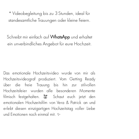
* Videobegleitung bis zu 3 Stunden, ideal für
standesamtliche Trauungen oder kleine Feiern.
Schreibt mir einfach auf
WhatsApp
und erhaltet
ein unverbindliches Angebot für eure Hochzeit.
Das emotionale Hochzeitsvideo wurde von mir als
Hochzeitsvideograf produziert. Vom Getting Ready
über die freie Trauung bis hin zur stilvollen
Hochzeitsfeier wurden alle besonderen Momente
filmisch festgehalten. 💒 Schaut euch jetzt den
emotionalen Hochzeitsfilm von Vera & Patrick an und
erlebt diesen einzigartigen Hochzeitstag voller Liebe
und Emotionen noch einmal mit. ✨