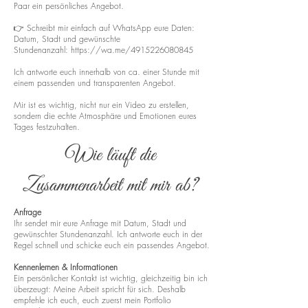
Paar ein persönliches Angebot.
👉 Schreibt mir einfach auf WhatsApp eure Daten:
Datum, Stadt und gewünschte
Stundenanzahl:
https://wa.me/4915226080845
Ich antworte euch innerhalb von ca. einer Stunde mit
einem passenden und transparenten Angebot.
Mir ist es wichtig, nicht nur ein Video zu erstellen,
sondern die echte Atmosphäre und Emotionen eures
Tages festzuhalten.
Wie läuft die
Zusammenarbeit mit mir ab?
Anfrage
Ihr sendet mir eure Anfrage mit Datum, Stadt und
gewünschter Stundenanzahl. Ich antworte euch in der
Regel schnell und schicke euch ein passendes Angebot.
Kennenlernen & Informationen
Ein persönlicher Kontakt ist wichtig, gleichzeitig bin ich
überzeugt: Meine Arbeit spricht für sich. Deshalb
empfehle ich euch, euch zuerst mein Portfolio