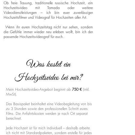
Ob freie Trauung, traditionelle russische Hochzeit, ein
Hochzeitsvideo mit Tamada oder weitere
Videodienstleistungen – ich bin euer zuverlässiger
Hochzeitsfilmer und Videograf für Hochzeiten aller Art.
Wenn ihr euren Hochzeitstag nicht nur sehen, sondern
die Gefühle immer wieder neu erleben wollt, bin ich der
passende Hochzeitsvideograf für euch.
Was kostet ein
Hochzeitsvideo bei mir?
Mein Hochzeitsvideo-Angebot beginnt ab
750 €
(inkl.
MwSt).
Das Basispaket beinhaltet eine Videobegleitung von bis
zu 3 Stunden sowie den professionellen Schnitt eures
Films. Die Anfahrtskosten werden je nach Ort separat
berechnet.
Jede Hochzeit ist für mich individuell – deshalb arbeite
ich nicht mit Standardpaketen, sondern erstelle für jedes