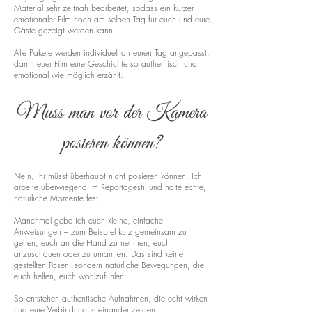
Material sehr zeitnah bearbeitet, sodass ein kurzer
emotionaler Film noch am selben Tag für euch und eure
Gäste gezeigt werden kann.
Alle Pakete werden individuell an euren Tag angepasst,
damit euer Film eure Geschichte so authentisch und
emotional wie möglich erzählt.
Muss man vor der Kamera
posieren können?
Nein, ihr müsst überhaupt nicht posieren können. Ich
arbeite überwiegend im Reportagestil und halte echte,
natürliche Momente fest.
Manchmal gebe ich euch kleine, einfache
Anweisungen – zum Beispiel kurz gemeinsam zu
gehen, euch an die Hand zu nehmen, euch
anzuschauen oder zu umarmen. Das sind keine
gestellten Posen, sondern natürliche Bewegungen, die
euch helfen, euch wohlzufühlen.
So entstehen authentische Aufnahmen, die echt wirken
und eure Verbindung zueinander zeigen