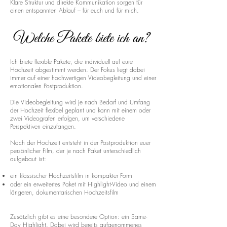
Klare Struktur und direkte Kommunikation sorgen für
einen entspannten Ablauf – für euch und für mich.
Welche Pakete biete ich an?
Ich biete flexible Pakete, die individuell auf eure
Hochzeit abgestimmt werden. Der Fokus liegt dabei
immer auf einer hochwertigen Videobegleitung und einer
emotionalen Postproduktion.
Die Videobegleitung wird je nach Bedarf und Umfang
der Hochzeit flexibel geplant und kann mit einem oder
zwei Videografen erfolgen, um verschiedene
Perspektiven einzufangen.
Nach der Hochzeit entsteht in der Postproduktion euer
persönlicher Film, der je nach Paket unterschiedlich
aufgebaut ist:
ein klassischer Hochzeitsfilm in kompakter Form
oder ein erweitertes Paket mit Highlight-Video und einem
längeren, dokumentarischen Hochzeitsfilm
Zusätzlich gibt es eine besondere Option: ein Same-
Day Highlight. Dabei wird bereits aufgenommenes