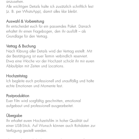
anzusehen.
Alle wichtigen Details halte ich zusätzlich schriftlich fest
(z. B. per WhatsApp), damit alles klar bleibt.
Auswahl & Vorbereitung
Ihr entscheidet euch für ein passendes Paket. Danach
erhaltet ihr einen Fragebogen, den ihr ausfüllt – als
Grundlage für den Vertrag.
Vertrag & Buchung
Nach Klärung aller Details wird der Vertrag erstellt. Mit
der Bestätigung ist euer Termin verbindlich reserviert.
Etwa eine Woche vor der Hochzeit schickt ihr mir euren
Ablaufplan mit Zeiten und Locations.
Hochzeitstag
Ich begleite euch professionell und unauffällig und halte
echte Emotionen und Momente fest.
Postproduktion
Euer Film wird sorgfältig geschnitten, emotional
aufgebaut und professionell ausgearbeitet.
Übergabe
Ihr erhaltet euren Hochzeitsfilm in hoher Qualität auf
einer USB-Stick. Auf Wunsch können auch Rohdaten zur
Verfügung gestellt werden.