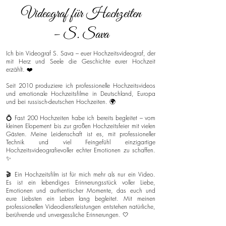
Videograf für Hochzeiten
– S. Sava
Ich bin Videograf S. Sava – euer Hochzeitsvideograf, der
mit Herz und Seele die Geschichte eurer Hochzeit
erzählt. ❤️
Seit 2010 produziere ich professionelle Hochzeitsvideos
und emotionale Hochzeitsfilme in Deutschland, Europa
und bei russisch-deutschen Hochzeiten. 🌍
💍 Fast 200 Hochzeiten habe ich bereits begleitet – vom
kleinen Elopement bis zur großen Hochzeitsfeier mit vielen
Gästen. Meine Leidenschaft ist es, mit professioneller
Technik und viel Feingefühl einzigartige
Hochzeitsvideografievoller echter Emotionen zu schaffen.
✨
🎬 Ein Hochzeitsfilm ist für mich mehr als nur ein Video.
Es ist ein lebendiges Erinnerungsstück voller Liebe,
Emotionen und authentischer Momente, das euch und
eure Liebsten ein Leben lang begleitet. Mit meinen
professionellen Videodienstleistungen entstehen natürliche,
berührende und unvergessliche Erinnerungen. 🤍