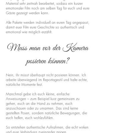
Material sehr zeitnah bearbeitet, sodass ein kurzer
emotionaler Film noch am selben Tag für euch und eure
Gäste gezeigt werden kann.
Alle Pakete werden individuell an euren Tag angepasst,
damit euer Film eure Geschichte so authentisch und
emotional wie möglich erzählt.
Muss man vor der Kamera
posieren können?
Nein, ihr müsst überhaupt nicht posieren können. Ich
arbeite überwiegend im Reportagestil und halte echte,
natürliche Momente fest.
Manchmal gebe ich euch kleine, einfache
Anweisungen – zum Beispiel kurz gemeinsam zu
gehen, euch an die Hand zu nehmen, euch
anzuschauen oder zu umarmen. Das sind keine
gestellten Posen, sondern natürliche Bewegungen, die
euch helfen, euch wohlzufühlen.
So entstehen authentische Aufnahmen, die echt wirken
und eure Verbindung zueinander zeigen