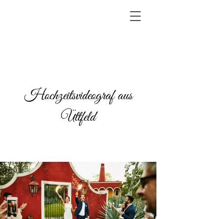
Hochzeitsvideograf aus
Üttfeld