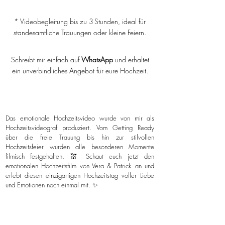
* Videobegleitung bis zu 3 Stunden, ideal für
standesamtliche Trauungen oder kleine Feiern.
Schreibt mir einfach auf
WhatsApp
und erhaltet
ein unverbindliches Angebot für eure Hochzeit.
Das emotionale Hochzeitsvideo wurde von mir als
Hochzeitsvideograf produziert. Vom Getting Ready
über die freie Trauung bis hin zur stilvollen
Hochzeitsfeier wurden alle besonderen Momente
filmisch festgehalten. 💒 Schaut euch jetzt den
emotionalen Hochzeitsfilm von Vera & Patrick an und
erlebt diesen einzigartigen Hochzeitstag voller Liebe
und Emotionen noch einmal mit. ✨