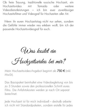
Ob freie Trauung, traditionelle russische Hochzeit, ein
Hochzeitsvideo mit Tamada oder weitere
Videodienstleistungen – ich bin euer zuverlässiger
Hochzeitsfilmer und Videograf für Hochzeiten aller Art.
Wenn ihr euren Hochzeitstag nicht nur sehen, sondern
die Gefühle immer wieder neu erleben wollt, bin ich der
passende Hochzeitsvideograf für euch.
Was kostet ein
Hochzeitsvideo bei mir?
Mein Hochzeitsvideo-Angebot beginnt ab
750 €
(inkl.
MwSt).
Das Basispaket beinhaltet eine Videobegleitung von bis
zu 3 Stunden sowie den professionellen Schnitt eures
Films. Die Anfahrtskosten werden je nach Ort separat
berechnet.
Jede Hochzeit ist für mich individuell – deshalb arbeite
ich nicht mit Standardpaketen, sondern erstelle für jedes