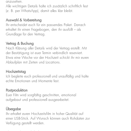
anzusehen.
Alle wichtigen Details halte ich zusätzlich schriftlich fest
(z. B. per WhatsApp), damit alles klar bleibt.
Auswahl & Vorbereitung
Ihr entscheidet euch für ein passendes Paket. Danach
erhaltet ihr einen Fragebogen, den ihr ausfüllt – als
Grundlage für den Vertrag.
Vertrag & Buchung
Nach Klärung aller Details wird der Vertrag erstellt. Mit
der Bestätigung ist euer Termin verbindlich reserviert.
Etwa eine Woche vor der Hochzeit schickt ihr mir euren
Ablaufplan mit Zeiten und Locations.
Hochzeitstag
Ich begleite euch professionell und unauffällig und halte
echte Emotionen und Momente fest.
Postproduktion
Euer Film wird sorgfältig geschnitten, emotional
aufgebaut und professionell ausgearbeitet.
Übergabe
Ihr erhaltet euren Hochzeitsfilm in hoher Qualität auf
einer USB-Stick. Auf Wunsch können auch Rohdaten zur
Verfügung gestellt werden.