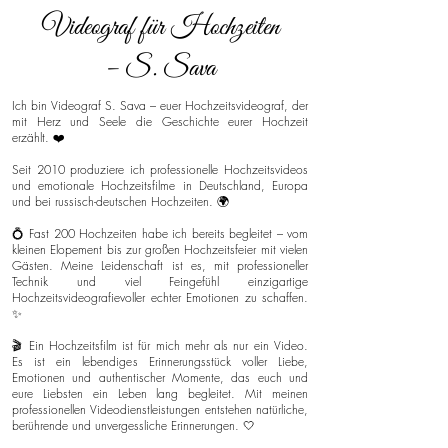
Videograf für Hochzeiten
– S. Sava
Ich bin Videograf S. Sava – euer Hochzeitsvideograf, der
mit Herz und Seele die Geschichte eurer Hochzeit
erzählt. ❤️
Seit 2010 produziere ich professionelle Hochzeitsvideos
und emotionale Hochzeitsfilme in Deutschland, Europa
und bei russisch-deutschen Hochzeiten. 🌍
💍 Fast 200 Hochzeiten habe ich bereits begleitet – vom
kleinen Elopement bis zur großen Hochzeitsfeier mit vielen
Gästen. Meine Leidenschaft ist es, mit professioneller
Technik und viel Feingefühl einzigartige
Hochzeitsvideografievoller echter Emotionen zu schaffen.
✨
🎬 Ein Hochzeitsfilm ist für mich mehr als nur ein Video.
Es ist ein lebendiges Erinnerungsstück voller Liebe,
Emotionen und authentischer Momente, das euch und
eure Liebsten ein Leben lang begleitet. Mit meinen
professionellen Videodienstleistungen entstehen natürliche,
berührende und unvergessliche Erinnerungen. 🤍