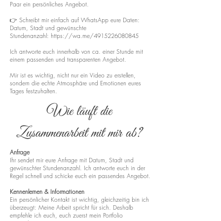
Paar ein persönliches Angebot.
👉 Schreibt mir einfach auf WhatsApp eure Daten:
Datum, Stadt und gewünschte
Stundenanzahl:
https://wa.me/4915226080845
Ich antworte euch innerhalb von ca. einer Stunde mit
einem passenden und transparenten Angebot.
Mir ist es wichtig, nicht nur ein Video zu erstellen,
sondern die echte Atmosphäre und Emotionen eures
Tages festzuhalten.
Wie läuft die
Zusammenarbeit mit mir ab?
Anfrage
Ihr sendet mir eure Anfrage mit Datum, Stadt und
gewünschter Stundenanzahl. Ich antworte euch in der
Regel schnell und schicke euch ein passendes Angebot.
Kennenlernen & Informationen
Ein persönlicher Kontakt ist wichtig, gleichzeitig bin ich
überzeugt: Meine Arbeit spricht für sich. Deshalb
empfehle ich euch, euch zuerst mein Portfolio