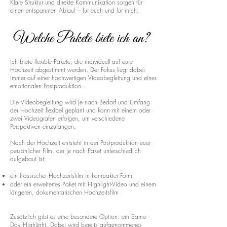
Klare Struktur und direkte Kommunikation sorgen für
einen entspannten Ablauf – für euch und für mich.
Welche Pakete biete ich an?
Ich biete flexible Pakete, die individuell auf eure
Hochzeit abgestimmt werden. Der Fokus liegt dabei
immer auf einer hochwertigen Videobegleitung und einer
emotionalen Postproduktion.
Die Videobegleitung wird je nach Bedarf und Umfang
der Hochzeit flexibel geplant und kann mit einem oder
zwei Videografen erfolgen, um verschiedene
Perspektiven einzufangen.
Nach der Hochzeit entsteht in der Postproduktion euer
persönlicher Film, der je nach Paket unterschiedlich
aufgebaut ist:
ein klassischer Hochzeitsfilm in kompakter Form
oder ein erweitertes Paket mit Highlight-Video und einem
längeren, dokumentarischen Hochzeitsfilm
Zusätzlich gibt es eine besondere Option: ein Same-
Day Highlight. Dabei wird bereits aufgenommenes