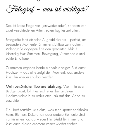
Fotograf – was ist wichtiger?
Das ist keine Frage von „entweder oder“, sondern von
zwei verschiedenen Arten, euren Tag festzuhalten.
Fotografie friert einzelne Augenblicke ein – perfekt, um
besondere Momente für immer sichtbar zu machen.
Videografie dagegen hält den gesamten Ablauf
lebendig fest: Stimmen, Bewegung, Atmosphäre und
echte Emotionen.
Zusammen ergeben beide ein vollständiges Bild eurer
Hochzeit – das eine zeigt den Moment, das andere
lässt ihn wieder spürbar werden.
Mein persönlicher Tipp aus Erfahrung:
Wenn ihr euer
Budget plant, lohnt es sich eher, bei anderen
Hochzeitsdetails zu reduzieren, als auf das Video zu
verzichten.
Ein Hochzeitsfilm ist nichts, was man später nachholen
kann. Blumen, Dekoration oder andere Elemente sind
nur für einen Tag da – euer Film bleibt für immer und
lässt euch diesen Moment immer wieder erleben.