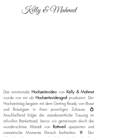
Kelly & Mahmut
Das emotionale
Hochzeitsvideo
von
Kelly & Mahmut
wurde von mir als
Hochzeitsvideograf
produziert. Der
Hochzeitstag begann mit dem Getting Ready von Braut
und Bräutigam in ihren jeweiligen Zuhause. 💍
Anschließend folgte die standesamtliche Trauung im
stilvollen Bankettsaal, bevor wir gemeinsam durch die
wunderschöne Altstadt von
Rottweil
spazierten und
romantische Momente filmisch festhielten. 🥂 Der