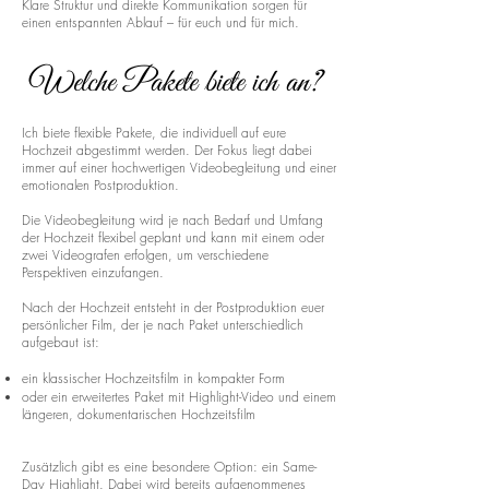
Klare Struktur und direkte Kommunikation sorgen für
einen entspannten Ablauf – für euch und für mich.
Welche Pakete biete ich an?
Ich biete flexible Pakete, die individuell auf eure
Hochzeit abgestimmt werden. Der Fokus liegt dabei
immer auf einer hochwertigen Videobegleitung und einer
emotionalen Postproduktion.
Die Videobegleitung wird je nach Bedarf und Umfang
der Hochzeit flexibel geplant und kann mit einem oder
zwei Videografen erfolgen, um verschiedene
Perspektiven einzufangen.
Nach der Hochzeit entsteht in der Postproduktion euer
persönlicher Film, der je nach Paket unterschiedlich
aufgebaut ist:
ein klassischer Hochzeitsfilm in kompakter Form
oder ein erweitertes Paket mit Highlight-Video und einem
längeren, dokumentarischen Hochzeitsfilm
Zusätzlich gibt es eine besondere Option: ein Same-
Day Highlight. Dabei wird bereits aufgenommenes