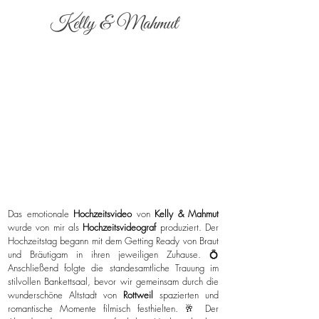
Kelly & Mahmut
Das emotionale
Hochzeitsvideo
von
Kelly & Mahmut
wurde von mir als
Hochzeitsvideograf
produziert. Der
Hochzeitstag begann mit dem Getting Ready von Braut
und Bräutigam in ihren jeweiligen Zuhause. 💍
Anschließend folgte die standesamtliche Trauung im
stilvollen Bankettsaal, bevor wir gemeinsam durch die
wunderschöne Altstadt von
Rottweil
spazierten und
romantische Momente filmisch festhielten. 🥂 Der