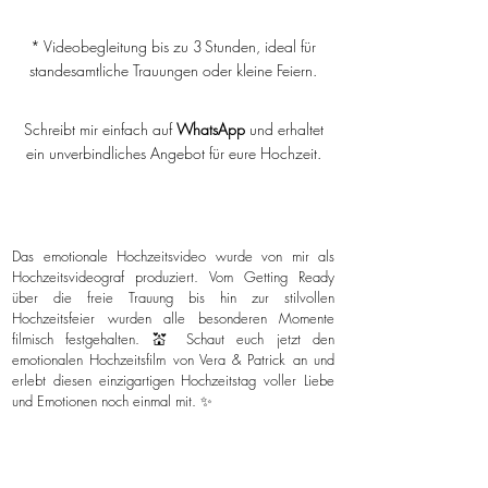
* Videobegleitung bis zu 3 Stunden, ideal für
standesamtliche Trauungen oder kleine Feiern.
Schreibt mir einfach auf
WhatsApp
und erhaltet
ein unverbindliches Angebot für eure Hochzeit.
Das emotionale Hochzeitsvideo wurde von mir als
Hochzeitsvideograf produziert. Vom Getting Ready
über die freie Trauung bis hin zur stilvollen
Hochzeitsfeier wurden alle besonderen Momente
filmisch festgehalten. 💒 Schaut euch jetzt den
emotionalen Hochzeitsfilm von Vera & Patrick an und
erlebt diesen einzigartigen Hochzeitstag voller Liebe
und Emotionen noch einmal mit. ✨