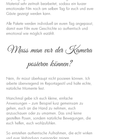
Material sehr zeitnah bearbeitet, sodass ein kurzer
emotionaler Film noch am selben Tag für euch und eure
Gäste gezeigt werden kann.
Alle Pakete werden individuell an euren Tag angepasst,
damit euer Film eure Geschichte so authentisch und
emotional wie möglich erzählt.
Muss man vor der Kamera
posieren können?
Nein, ihr müsst überhaupt nicht posieren können. Ich
arbeite überwiegend im Reportagestil und halte echte,
natürliche Momente fest.
Manchmal gebe ich euch kleine, einfache
Anweisungen – zum Beispiel kurz gemeinsam zu
gehen, euch an die Hand zu nehmen, euch
anzuschauen oder zu umarmen. Das sind keine
gestellten Posen, sondern natürliche Bewegungen, die
euch helfen, euch wohlzufühlen.
So entstehen authentische Aufnahmen, die echt wirken
und eure Verbindung zueinander zeigen