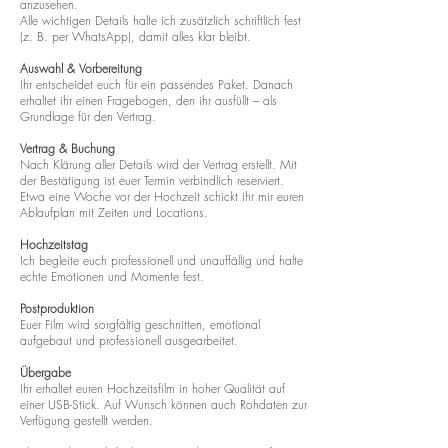
anzusehen.
Alle wichtigen Details halte ich zusätzlich schriftlich fest
(z. B. per WhatsApp), damit alles klar bleibt.
Auswahl & Vorbereitung
Ihr entscheidet euch für ein passendes Paket. Danach
erhaltet ihr einen Fragebogen, den ihr ausfüllt – als
Grundlage für den Vertrag.
Vertrag & Buchung
Nach Klärung aller Details wird der Vertrag erstellt. Mit
der Bestätigung ist euer Termin verbindlich reserviert.
Etwa eine Woche vor der Hochzeit schickt ihr mir euren
Ablaufplan mit Zeiten und Locations.
Hochzeitstag
Ich begleite euch professionell und unauffällig und halte
echte Emotionen und Momente fest.
Postproduktion
Euer Film wird sorgfältig geschnitten, emotional
aufgebaut und professionell ausgearbeitet.
Übergabe
Ihr erhaltet euren Hochzeitsfilm in hoher Qualität auf
einer USB-Stick. Auf Wunsch können auch Rohdaten zur
Verfügung gestellt werden.