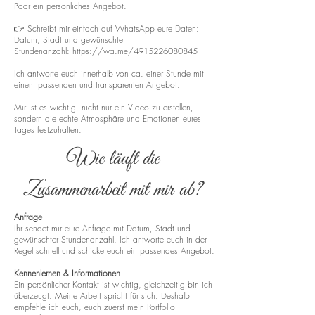
Paar ein persönliches Angebot.
👉 Schreibt mir einfach auf WhatsApp eure Daten:
Datum, Stadt und gewünschte
Stundenanzahl:
https://wa.me/4915226080845
Ich antworte euch innerhalb von ca. einer Stunde mit
einem passenden und transparenten Angebot.
Mir ist es wichtig, nicht nur ein Video zu erstellen,
sondern die echte Atmosphäre und Emotionen eures
Tages festzuhalten.
Wie läuft die
Zusammenarbeit mit mir ab?
Anfrage
Ihr sendet mir eure Anfrage mit Datum, Stadt und
gewünschter Stundenanzahl. Ich antworte euch in der
Regel schnell und schicke euch ein passendes Angebot.
Kennenlernen & Informationen
Ein persönlicher Kontakt ist wichtig, gleichzeitig bin ich
überzeugt: Meine Arbeit spricht für sich. Deshalb
empfehle ich euch, euch zuerst mein Portfolio