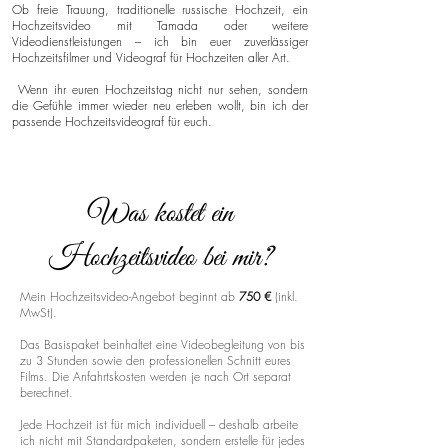
Ob freie Trauung, traditionelle russische Hochzeit, ein
Hochzeitsvideo mit Tamada oder weitere
Videodienstleistungen – ich bin euer zuverlässiger
Hochzeitsfilmer und Videograf für Hochzeiten aller Art.
Wenn ihr euren Hochzeitstag nicht nur sehen, sondern
die Gefühle immer wieder neu erleben wollt, bin ich der
passende Hochzeitsvideograf für euch.
Was kostet ein
Hochzeitsvideo bei mir?
Mein Hochzeitsvideo-Angebot beginnt ab
750 €
(inkl.
MwSt).
Das Basispaket beinhaltet eine Videobegleitung von bis
zu 3 Stunden sowie den professionellen Schnitt eures
Films. Die Anfahrtskosten werden je nach Ort separat
berechnet.
Jede Hochzeit ist für mich individuell – deshalb arbeite
ich nicht mit Standardpaketen, sondern erstelle für jedes