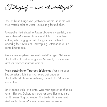
Fotograf – was ist wichtiger?
Das ist keine Frage von „entweder oder“, sondern von
zwei verschiedenen Arten, euren Tag festzuhalten.
Fotografie friert einzelne Augenblicke ein – perfekt, um
besondere Momente für immer sichtbar zu machen.
Videografie dagegen hält den gesamten Ablauf
lebendig fest: Stimmen, Bewegung, Atmosphäre und
echte Emotionen.
Zusammen ergeben beide ein vollständiges Bild eurer
Hochzeit – das eine zeigt den Moment, das andere
lässt ihn wieder spürbar werden.
Mein persönlicher Tipp aus Erfahrung:
Wenn ihr euer
Budget plant, lohnt es sich eher, bei anderen
Hochzeitsdetails zu reduzieren, als auf das Video zu
verzichten.
Ein Hochzeitsfilm ist nichts, was man später nachholen
kann. Blumen, Dekoration oder andere Elemente sind
nur für einen Tag da – euer Film bleibt für immer und
lässt euch diesen Moment immer wieder erleben.