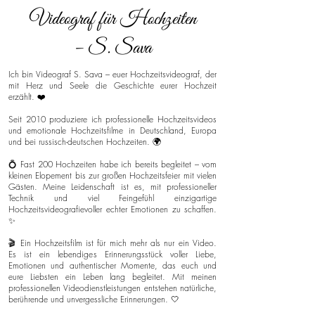
Videograf für Hochzeiten
– S. Sava
Ich bin Videograf S. Sava – euer Hochzeitsvideograf, der
mit Herz und Seele die Geschichte eurer Hochzeit
erzählt. ❤️
Seit 2010 produziere ich professionelle Hochzeitsvideos
und emotionale Hochzeitsfilme in Deutschland, Europa
und bei russisch-deutschen Hochzeiten. 🌍
💍 Fast 200 Hochzeiten habe ich bereits begleitet – vom
kleinen Elopement bis zur großen Hochzeitsfeier mit vielen
Gästen. Meine Leidenschaft ist es, mit professioneller
Technik und viel Feingefühl einzigartige
Hochzeitsvideografievoller echter Emotionen zu schaffen.
✨
🎬 Ein Hochzeitsfilm ist für mich mehr als nur ein Video.
Es ist ein lebendiges Erinnerungsstück voller Liebe,
Emotionen und authentischer Momente, das euch und
eure Liebsten ein Leben lang begleitet. Mit meinen
professionellen Videodienstleistungen entstehen natürliche,
berührende und unvergessliche Erinnerungen. 🤍