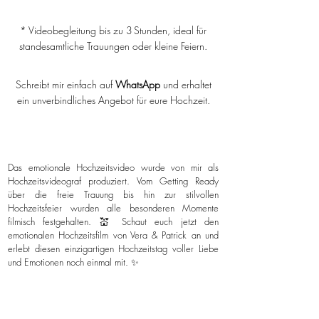
* Videobegleitung bis zu 3 Stunden, ideal für
standesamtliche Trauungen oder kleine Feiern.
Schreibt mir einfach auf
WhatsApp
und erhaltet
ein unverbindliches Angebot für eure Hochzeit.
Das emotionale Hochzeitsvideo wurde von mir als
Hochzeitsvideograf produziert. Vom Getting Ready
über die freie Trauung bis hin zur stilvollen
Hochzeitsfeier wurden alle besonderen Momente
filmisch festgehalten. 💒 Schaut euch jetzt den
emotionalen Hochzeitsfilm von Vera & Patrick an und
erlebt diesen einzigartigen Hochzeitstag voller Liebe
und Emotionen noch einmal mit. ✨