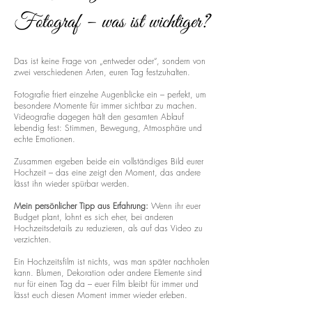
Fotograf – was ist wichtiger?
Das ist keine Frage von „entweder oder“, sondern von
zwei verschiedenen Arten, euren Tag festzuhalten.
Fotografie friert einzelne Augenblicke ein – perfekt, um
besondere Momente für immer sichtbar zu machen.
Videografie dagegen hält den gesamten Ablauf
lebendig fest: Stimmen, Bewegung, Atmosphäre und
echte Emotionen.
Zusammen ergeben beide ein vollständiges Bild eurer
Hochzeit – das eine zeigt den Moment, das andere
lässt ihn wieder spürbar werden.
Mein persönlicher Tipp aus Erfahrung:
Wenn ihr euer
Budget plant, lohnt es sich eher, bei anderen
Hochzeitsdetails zu reduzieren, als auf das Video zu
verzichten.
Ein Hochzeitsfilm ist nichts, was man später nachholen
kann. Blumen, Dekoration oder andere Elemente sind
nur für einen Tag da – euer Film bleibt für immer und
lässt euch diesen Moment immer wieder erleben.