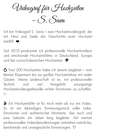
Videograf für Hochzeiten
– S. Sava
Ich bin Videograf S. Sava – euer Hochzeitsvideograf, der
mit Herz und Seele die Geschichte eurer Hochzeit
erzählt. ❤️
Seit 2010 produziere ich professionelle Hochzeitsvideos
und emotionale Hochzeitsfilme in Deutschland, Europa
und bei russisch-deutschen Hochzeiten. 🌍
💍 Fast 200 Hochzeiten habe ich bereits begleitet – vom
kleinen Elopement bis zur großen Hochzeitsfeier mit vielen
Gästen. Meine Leidenschaft ist es, mit professioneller
Technik und viel Feingefühl einzigartige
Hochzeitsvideografievoller echter Emotionen zu schaffen.
✨
🎬 Ein Hochzeitsfilm ist für mich mehr als nur ein Video.
Es ist ein lebendiges Erinnerungsstück voller Liebe,
Emotionen und authentischer Momente, das euch und
eure Liebsten ein Leben lang begleitet. Mit meinen
professionellen Videodienstleistungen entstehen natürliche,
berührende und unvergessliche Erinnerungen. 🤍