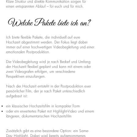
Klare Struktur und direkte Kommunikation sorgen für
einen entspannten Ablauf – für euch und für mich.
Welche Pakete biete ich an?
Ich biete flexible Pakete, die individuell auf eure
Hochzeit abgestimmt werden. Der Fokus liegt dabei
immer auf einer hochwertigen Videobegleitung und einer
emotionalen Postproduktion.
Die Videobegleitung wird je nach Bedarf und Umfang
der Hochzeit flexibel geplant und kann mit einem oder
zwei Videografen erfolgen, um verschiedene
Perspektiven einzufangen.
Nach der Hochzeit entsteht in der Postproduktion euer
persönlicher Film, der je nach Paket unterschiedlich
aufgebaut ist:
ein klassischer Hochzeitsfilm in kompakter Form
oder ein erweitertes Paket mit Highlight-Video und einem
längeren, dokumentarischen Hochzeitsfilm
Zusätzlich gibt es eine besondere Option: ein Same-
Day Highlight. Dabei wird bereits aufgenommenes