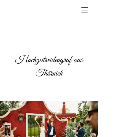
Hochzeitsvideograf aus
Thörnich