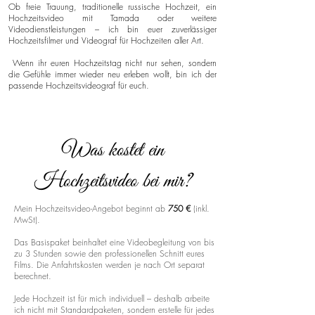
Ob freie Trauung, traditionelle russische Hochzeit, ein
Hochzeitsvideo mit Tamada oder weitere
Videodienstleistungen – ich bin euer zuverlässiger
Hochzeitsfilmer und Videograf für Hochzeiten aller Art.
Wenn ihr euren Hochzeitstag nicht nur sehen, sondern
die Gefühle immer wieder neu erleben wollt, bin ich der
passende Hochzeitsvideograf für euch.
Was kostet ein
Hochzeitsvideo bei mir?
Mein Hochzeitsvideo-Angebot beginnt ab
750 €
(inkl.
MwSt).
Das Basispaket beinhaltet eine Videobegleitung von bis
zu 3 Stunden sowie den professionellen Schnitt eures
Films. Die Anfahrtskosten werden je nach Ort separat
berechnet.
Jede Hochzeit ist für mich individuell – deshalb arbeite
ich nicht mit Standardpaketen, sondern erstelle für jedes