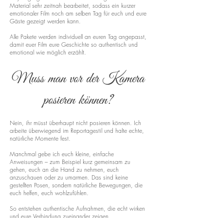
Material sehr zeitnah bearbeitet, sodass ein kurzer
emotionaler Film noch am selben Tag für euch und eure
Gäste gezeigt werden kann.
Alle Pakete werden individuell an euren Tag angepasst,
damit euer Film eure Geschichte so authentisch und
emotional wie möglich erzählt.
Muss man vor der Kamera
posieren können?
Nein, ihr müsst überhaupt nicht posieren können. Ich
arbeite überwiegend im Reportagestil und halte echte,
natürliche Momente fest.
Manchmal gebe ich euch kleine, einfache
Anweisungen – zum Beispiel kurz gemeinsam zu
gehen, euch an die Hand zu nehmen, euch
anzuschauen oder zu umarmen. Das sind keine
gestellten Posen, sondern natürliche Bewegungen, die
euch helfen, euch wohlzufühlen.
So entstehen authentische Aufnahmen, die echt wirken
und eure Verbindung zueinander zeigen