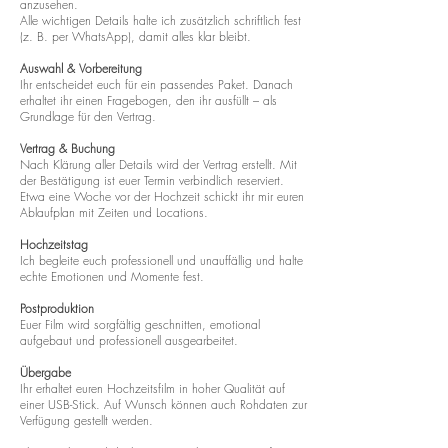
anzusehen.
Alle wichtigen Details halte ich zusätzlich schriftlich fest
(z. B. per WhatsApp), damit alles klar bleibt.
Auswahl & Vorbereitung
Ihr entscheidet euch für ein passendes Paket. Danach
erhaltet ihr einen Fragebogen, den ihr ausfüllt – als
Grundlage für den Vertrag.
Vertrag & Buchung
Nach Klärung aller Details wird der Vertrag erstellt. Mit
der Bestätigung ist euer Termin verbindlich reserviert.
Etwa eine Woche vor der Hochzeit schickt ihr mir euren
Ablaufplan mit Zeiten und Locations.
Hochzeitstag
Ich begleite euch professionell und unauffällig und halte
echte Emotionen und Momente fest.
Postproduktion
Euer Film wird sorgfältig geschnitten, emotional
aufgebaut und professionell ausgearbeitet.
Übergabe
Ihr erhaltet euren Hochzeitsfilm in hoher Qualität auf
einer USB-Stick. Auf Wunsch können auch Rohdaten zur
Verfügung gestellt werden.