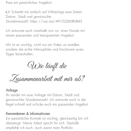
Paar ein persönliches Angebot.
👉 Schreibt mir einfach auf WhatsApp eure Daten:
Datum, Stadt und gewünschte
Stundenanzahl:
https://wa.me/4915226080845
Ich antworte euch innerhalb von ca. einer Stunde mit
einem passenden und transparenten Angebot.
Mir ist es wichtig, nicht nur ein Video zu erstellen,
sondern die echte Atmosphäre und Emotionen eures
Tages festzuhalten.
Wie läuft die
Zusammenarbeit mit mir ab?
Anfrage
Ihr sendet mir eure Anfrage mit Datum, Stadt und
gewünschter Stundenanzahl. Ich antworte euch in der
Regel schnell und schicke euch ein passendes Angebot.
Kennenlernen & Informationen
Ein persönlicher Kontakt ist wichtig, gleichzeitig bin ich
überzeugt: Meine Arbeit spricht für sich. Deshalb
empfehle ich euch, euch zuerst mein Portfolio