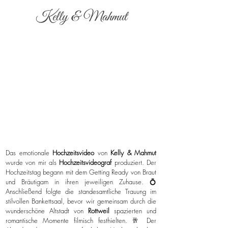
Kelly & Mahmut
Das emotionale
Hochzeitsvideo
von
Kelly & Mahmut
wurde von mir als
Hochzeitsvideograf
produziert. Der
Hochzeitstag begann mit dem Getting Ready von Braut
und Bräutigam in ihren jeweiligen Zuhause. 💍
Anschließend folgte die standesamtliche Trauung im
stilvollen Bankettsaal, bevor wir gemeinsam durch die
wunderschöne Altstadt von
Rottweil
spazierten und
romantische Momente filmisch festhielten. 🥂 Der