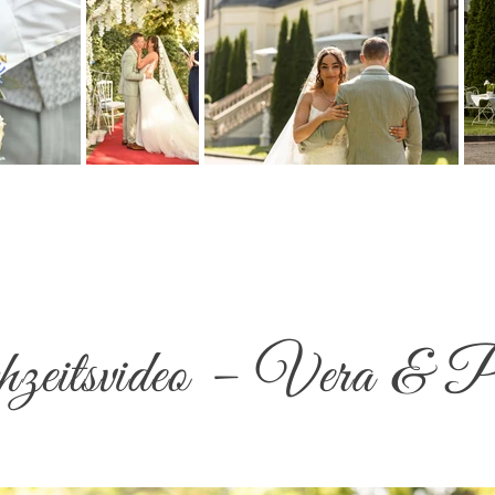
eitsvideo – Vera & P