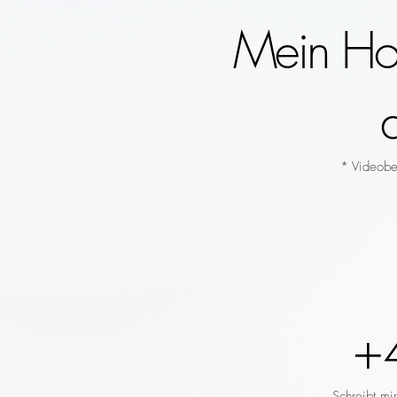
Mein Hoc
* Videobeg
+
Schreibt mi