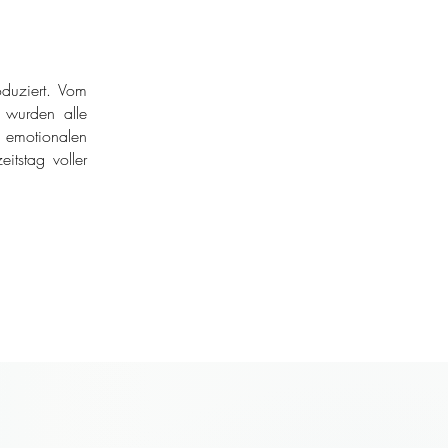
duziert. Vom
r wurden alle
 emotionalen
itstag voller