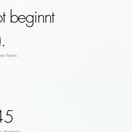
t beginnt
.
ne Feiern.
45
re Hochzeit.