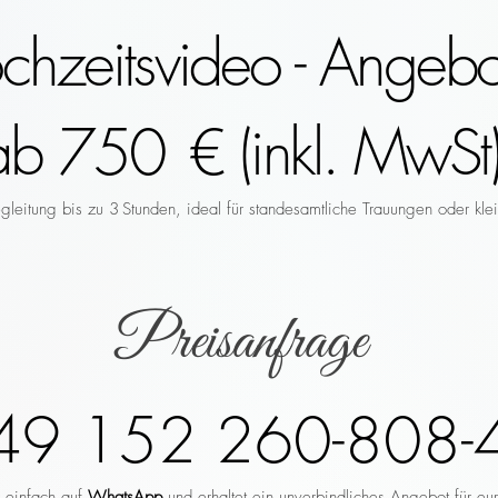
hzeitsvideo - Angebo
ab 750 € (inkl. MwSt)
leitung bis zu 3 Stunden, ideal für standesamtliche Trauungen oder klei
Preisanfrage
49 152 260-808-
r einfach auf
WhatsApp
und erhaltet ein unverbindliches Angebot für eu