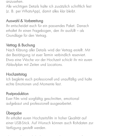
anzusehen.
Alle wichtigen Details halte ich zusätzlich schriftlich fest
(z. B. per WhatsApp), damit alles klar bleibt.
Auswahl & Vorbereitung
Ihr entscheidet euch für ein passendes Paket. Danach
erhaltet ihr einen Fragebogen, den ihr ausfüllt – als
Grundlage für den Vertrag.
Vertrag & Buchung
Nach Klärung aller Details wird der Vertrag erstellt. Mit
der Bestätigung ist euer Termin verbindlich reserviert.
Etwa eine Woche vor der Hochzeit schickt ihr mir euren
Ablaufplan mit Zeiten und Locations.
Hochzeitstag
Ich begleite euch professionell und unauffällig und halte
echte Emotionen und Momente fest.
Postproduktion
Euer Film wird sorgfältig geschnitten, emotional
aufgebaut und professionell ausgearbeitet.
Übergabe
Ihr erhaltet euren Hochzeitsfilm in hoher Qualität auf
einer USB-Stick. Auf Wunsch können auch Rohdaten zur
Verfügung gestellt werden.