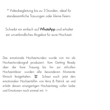
* Videobegleitung bis zu 3 Stunden, ideal für
standesamtliche Trauungen oder kleine Feiern.
Schreibt mir einfach auf
WhatsApp
und erhaltet
ein unverbindliches Angebot für eure Hochzeit.
Das emotionale Hochzeitsvideo wurde von mir als
Hochzeitsvideograf produziert. Vom Getting Ready
über die freie Trauung bis hin zur stilvollen
Hochzeitsfeier wurden alle besonderen Momente
filmisch festgehalten. 💒 Schaut euch jetzt den
emotionalen Hochzeitsfilm von Vera & Patrick an und
erlebt diesen einzigartigen Hochzeitstag voller Liebe
und Emotionen noch einmal mit. ✨