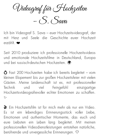
Videograf für Hochzeiten
– S. Sava
Ich bin Videograf S. Sava – euer Hochzeitsvideograf, der
mit Herz und Seele die Geschichte eurer Hochzeit
erzählt. ❤️
Seit 2010 produziere ich professionelle Hochzeitsvideos
und emotionale Hochzeitsfilme in Deutschland, Europa
und bei russisch-deutschen Hochzeiten. 🌍
💍 Fast 200 Hochzeiten habe ich bereits begleitet – vom
kleinen Elopement bis zur großen Hochzeitsfeier mit vielen
Gästen. Meine Leidenschaft ist es, mit professioneller
Technik und viel Feingefühl einzigartige
Hochzeitsvideografievoller echter Emotionen zu schaffen.
✨
🎬 Ein Hochzeitsfilm ist für mich mehr als nur ein Video.
Es ist ein lebendiges Erinnerungsstück voller Liebe,
Emotionen und authentischer Momente, das euch und
eure Liebsten ein Leben lang begleitet. Mit meinen
professionellen Videodienstleistungen entstehen natürliche,
berührende und unvergessliche Erinnerungen. 🤍