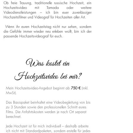
Ob freie Trauung, traditionelle russische Hochzeit, ein
Hochzeitsvideo mit Tamada oder weitere
Videodienstleistungen – ich bin euer zuverlässiger
Hochzeitsfilmer und Videograf für Hochzeiten aller Art.
Wenn ihr euren Hochzeitstag nicht nur sehen, sondern
die Gefühle immer wieder neu erleben wollt, bin ich der
passende Hochzeitsvideograf für euch.
Was kostet ein
Hochzeitsvideo bei mir?
Mein Hochzeitsvideo-Angebot beginnt ab
750 €
(inkl.
MwSt).
Das Basispaket beinhaltet eine Videobegleitung von bis
zu 3 Stunden sowie den professionellen Schnitt eures
Films. Die Anfahrtskosten werden je nach Ort separat
berechnet.
Jede Hochzeit ist für mich individuell – deshalb arbeite
ich nicht mit Standardpaketen, sondern erstelle für jedes