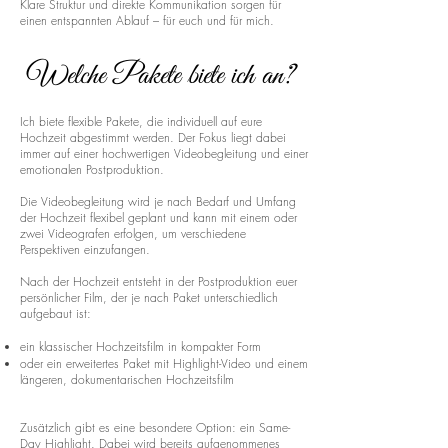
Klare Struktur und direkte Kommunikation sorgen für
einen entspannten Ablauf – für euch und für mich.
Welche Pakete biete ich an?
Ich biete flexible Pakete, die individuell auf eure
Hochzeit abgestimmt werden. Der Fokus liegt dabei
immer auf einer hochwertigen Videobegleitung und einer
emotionalen Postproduktion.
Die Videobegleitung wird je nach Bedarf und Umfang
der Hochzeit flexibel geplant und kann mit einem oder
zwei Videografen erfolgen, um verschiedene
Perspektiven einzufangen.
Nach der Hochzeit entsteht in der Postproduktion euer
persönlicher Film, der je nach Paket unterschiedlich
aufgebaut ist:
ein klassischer Hochzeitsfilm in kompakter Form
oder ein erweitertes Paket mit Highlight-Video und einem
längeren, dokumentarischen Hochzeitsfilm
Zusätzlich gibt es eine besondere Option: ein Same-
Day Highlight. Dabei wird bereits aufgenommenes