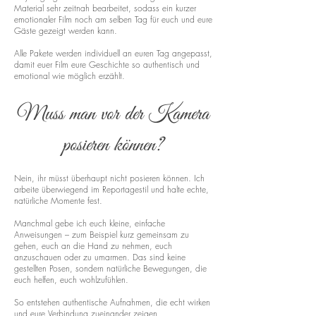
Material sehr zeitnah bearbeitet, sodass ein kurzer
emotionaler Film noch am selben Tag für euch und eure
Gäste gezeigt werden kann.
Alle Pakete werden individuell an euren Tag angepasst,
damit euer Film eure Geschichte so authentisch und
emotional wie möglich erzählt.
Muss man vor der Kamera
posieren können?
Nein, ihr müsst überhaupt nicht posieren können. Ich
arbeite überwiegend im Reportagestil und halte echte,
natürliche Momente fest.
Manchmal gebe ich euch kleine, einfache
Anweisungen – zum Beispiel kurz gemeinsam zu
gehen, euch an die Hand zu nehmen, euch
anzuschauen oder zu umarmen. Das sind keine
gestellten Posen, sondern natürliche Bewegungen, die
euch helfen, euch wohlzufühlen.
So entstehen authentische Aufnahmen, die echt wirken
und eure Verbindung zueinander zeigen