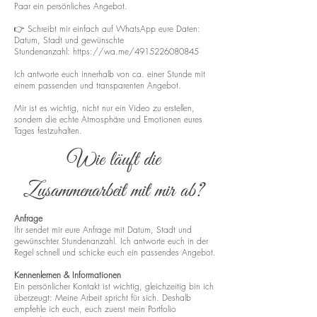
Paar ein persönliches Angebot.
👉 Schreibt mir einfach auf WhatsApp eure Daten:
Datum, Stadt und gewünschte
Stundenanzahl:
https://wa.me/4915226080845
Ich antworte euch innerhalb von ca. einer Stunde mit
einem passenden und transparenten Angebot.
Mir ist es wichtig, nicht nur ein Video zu erstellen,
sondern die echte Atmosphäre und Emotionen eures
Tages festzuhalten.
Wie läuft die
Zusammenarbeit mit mir ab?
Anfrage
Ihr sendet mir eure Anfrage mit Datum, Stadt und
gewünschter Stundenanzahl. Ich antworte euch in der
Regel schnell und schicke euch ein passendes Angebot.
Kennenlernen & Informationen
Ein persönlicher Kontakt ist wichtig, gleichzeitig bin ich
überzeugt: Meine Arbeit spricht für sich. Deshalb
empfehle ich euch, euch zuerst mein Portfolio