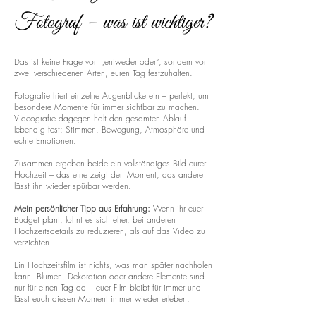
Fotograf – was ist wichtiger?
Das ist keine Frage von „entweder oder“, sondern von
zwei verschiedenen Arten, euren Tag festzuhalten.
Fotografie friert einzelne Augenblicke ein – perfekt, um
besondere Momente für immer sichtbar zu machen.
Videografie dagegen hält den gesamten Ablauf
lebendig fest: Stimmen, Bewegung, Atmosphäre und
echte Emotionen.
Zusammen ergeben beide ein vollständiges Bild eurer
Hochzeit – das eine zeigt den Moment, das andere
lässt ihn wieder spürbar werden.
Mein persönlicher Tipp aus Erfahrung:
Wenn ihr euer
Budget plant, lohnt es sich eher, bei anderen
Hochzeitsdetails zu reduzieren, als auf das Video zu
verzichten.
Ein Hochzeitsfilm ist nichts, was man später nachholen
kann. Blumen, Dekoration oder andere Elemente sind
nur für einen Tag da – euer Film bleibt für immer und
lässt euch diesen Moment immer wieder erleben.