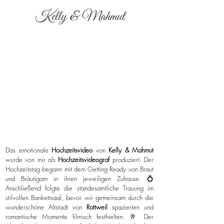
Kelly & Mahmut
Das emotionale
Hochzeitsvideo
von
Kelly & Mahmut
wurde von mir als
Hochzeitsvideograf
produziert. Der
Hochzeitstag begann mit dem Getting Ready von Braut
und Bräutigam in ihren jeweiligen Zuhause. 💍
Anschließend folgte die standesamtliche Trauung im
stilvollen Bankettsaal, bevor wir gemeinsam durch die
wunderschöne Altstadt von
Rottweil
spazierten und
romantische Momente filmisch festhielten. 🥂 Der