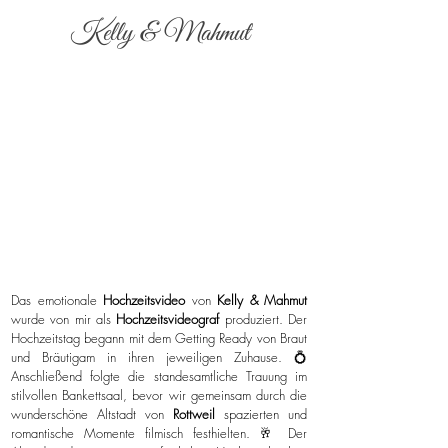
Kelly & Mahmut
Das emotionale
Hochzeitsvideo
von
Kelly & Mahmut
wurde von mir als
Hochzeitsvideograf
produziert. Der
Hochzeitstag begann mit dem Getting Ready von Braut
und Bräutigam in ihren jeweiligen Zuhause. 💍
Anschließend folgte die standesamtliche Trauung im
stilvollen Bankettsaal, bevor wir gemeinsam durch die
wunderschöne Altstadt von
Rottweil
spazierten und
romantische Momente filmisch festhielten. 🥂 Der