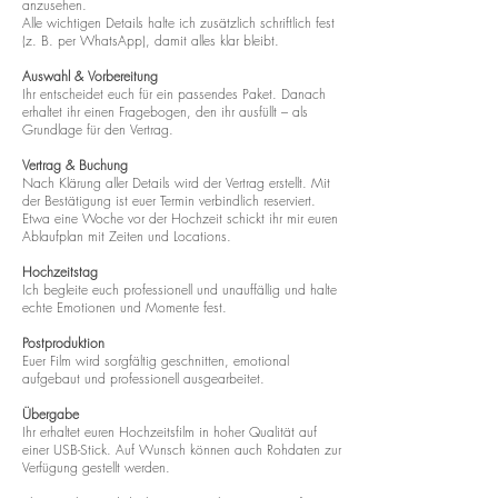
anzusehen.
Alle wichtigen Details halte ich zusätzlich schriftlich fest
(z. B. per WhatsApp), damit alles klar bleibt.
Auswahl & Vorbereitung
Ihr entscheidet euch für ein passendes Paket. Danach
erhaltet ihr einen Fragebogen, den ihr ausfüllt – als
Grundlage für den Vertrag.
Vertrag & Buchung
Nach Klärung aller Details wird der Vertrag erstellt. Mit
der Bestätigung ist euer Termin verbindlich reserviert.
Etwa eine Woche vor der Hochzeit schickt ihr mir euren
Ablaufplan mit Zeiten und Locations.
Hochzeitstag
Ich begleite euch professionell und unauffällig und halte
echte Emotionen und Momente fest.
Postproduktion
Euer Film wird sorgfältig geschnitten, emotional
aufgebaut und professionell ausgearbeitet.
Übergabe
Ihr erhaltet euren Hochzeitsfilm in hoher Qualität auf
einer USB-Stick. Auf Wunsch können auch Rohdaten zur
Verfügung gestellt werden.