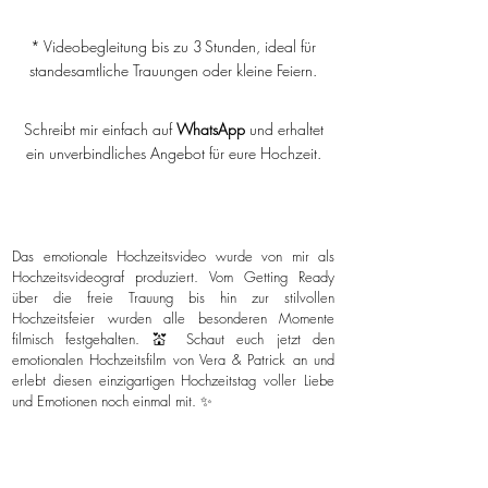
* Videobegleitung bis zu 3 Stunden, ideal für
standesamtliche Trauungen oder kleine Feiern.
Schreibt mir einfach auf
WhatsApp
und erhaltet
ein unverbindliches Angebot für eure Hochzeit.
Das emotionale Hochzeitsvideo wurde von mir als
Hochzeitsvideograf produziert. Vom Getting Ready
über die freie Trauung bis hin zur stilvollen
Hochzeitsfeier wurden alle besonderen Momente
filmisch festgehalten. 💒 Schaut euch jetzt den
emotionalen Hochzeitsfilm von Vera & Patrick an und
erlebt diesen einzigartigen Hochzeitstag voller Liebe
und Emotionen noch einmal mit. ✨