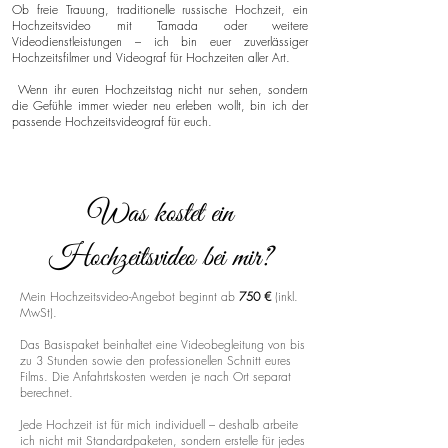
Ob freie Trauung, traditionelle russische Hochzeit, ein
Hochzeitsvideo mit Tamada oder weitere
Videodienstleistungen – ich bin euer zuverlässiger
Hochzeitsfilmer und Videograf für Hochzeiten aller Art.
Wenn ihr euren Hochzeitstag nicht nur sehen, sondern
die Gefühle immer wieder neu erleben wollt, bin ich der
passende Hochzeitsvideograf für euch.
Was kostet ein
Hochzeitsvideo bei mir?
Mein Hochzeitsvideo-Angebot beginnt ab
750 €
(inkl.
MwSt).
Das Basispaket beinhaltet eine Videobegleitung von bis
zu 3 Stunden sowie den professionellen Schnitt eures
Films. Die Anfahrtskosten werden je nach Ort separat
berechnet.
Jede Hochzeit ist für mich individuell – deshalb arbeite
ich nicht mit Standardpaketen, sondern erstelle für jedes