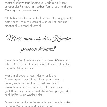
Material sehr zeitnah bearbeitet, sodass ein kurzer
emotionaler Film noch am selben Tag für euch und eure
Gäste gezeigt werden kann.
Alle Pakete werden individuell an euren Tag angepasst,
damit euer Film eure Geschichte so authentisch und
emotional wie möglich erzählt.
Muss man vor der Kamera
posieren können?
Nein, ihr müsst überhaupt nicht posieren können. Ich
arbeite überwiegend im Reportagestil und halte echte,
natürliche Momente fest.
Manchmal gebe ich euch kleine, einfache
Anweisungen – zum Beispiel kurz gemeinsam zu
gehen, euch an die Hand zu nehmen, euch
anzuschauen oder zu umarmen. Das sind keine
gestellten Posen, sondern natürliche Bewegungen, die
euch helfen, euch wohlzufühlen.
So entstehen authentische Aufnahmen, die echt wirken
und eure Verbindung zueinander zeigen