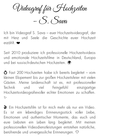
Videograf für Hochzeiten
– S. Sava
Ich bin Videograf S. Sava – euer Hochzeitsvideograf, der
mit Herz und Seele die Geschichte eurer Hochzeit
erzählt. ❤️
Seit 2010 produziere ich professionelle Hochzeitsvideos
und emotionale Hochzeitsfilme in Deutschland, Europa
und bei russisch-deutschen Hochzeiten. 🌍
💍 Fast 200 Hochzeiten habe ich bereits begleitet – vom
kleinen Elopement bis zur großen Hochzeitsfeier mit vielen
Gästen. Meine Leidenschaft ist es, mit professioneller
Technik und viel Feingefühl einzigartige
Hochzeitsvideografievoller echter Emotionen zu schaffen.
✨
🎬 Ein Hochzeitsfilm ist für mich mehr als nur ein Video.
Es ist ein lebendiges Erinnerungsstück voller Liebe,
Emotionen und authentischer Momente, das euch und
eure Liebsten ein Leben lang begleitet. Mit meinen
professionellen Videodienstleistungen entstehen natürliche,
berührende und unvergessliche Erinnerungen. 🤍