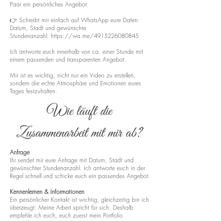
Paar ein persönliches Angebot.
👉 Schreibt mir einfach auf WhatsApp eure Daten:
Datum, Stadt und gewünschte
Stundenanzahl:
https://wa.me/4915226080845
Ich antworte euch innerhalb von ca. einer Stunde mit
einem passenden und transparenten Angebot.
Mir ist es wichtig, nicht nur ein Video zu erstellen,
sondern die echte Atmosphäre und Emotionen eures
Tages festzuhalten.
Wie läuft die
Zusammenarbeit mit mir ab?
Anfrage
Ihr sendet mir eure Anfrage mit Datum, Stadt und
gewünschter Stundenanzahl. Ich antworte euch in der
Regel schnell und schicke euch ein passendes Angebot.
Kennenlernen & Informationen
Ein persönlicher Kontakt ist wichtig, gleichzeitig bin ich
überzeugt: Meine Arbeit spricht für sich. Deshalb
empfehle ich euch, euch zuerst mein Portfolio