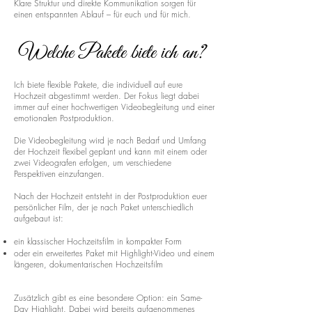
Klare Struktur und direkte Kommunikation sorgen für
einen entspannten Ablauf – für euch und für mich.
Welche Pakete biete ich an?
Ich biete flexible Pakete, die individuell auf eure
Hochzeit abgestimmt werden. Der Fokus liegt dabei
immer auf einer hochwertigen Videobegleitung und einer
emotionalen Postproduktion.
Die Videobegleitung wird je nach Bedarf und Umfang
der Hochzeit flexibel geplant und kann mit einem oder
zwei Videografen erfolgen, um verschiedene
Perspektiven einzufangen.
Nach der Hochzeit entsteht in der Postproduktion euer
persönlicher Film, der je nach Paket unterschiedlich
aufgebaut ist:
ein klassischer Hochzeitsfilm in kompakter Form
oder ein erweitertes Paket mit Highlight-Video und einem
längeren, dokumentarischen Hochzeitsfilm
Zusätzlich gibt es eine besondere Option: ein Same-
Day Highlight. Dabei wird bereits aufgenommenes