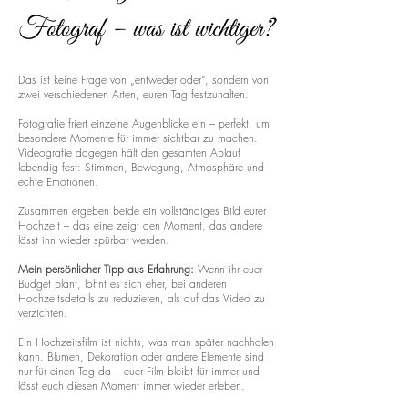
Fotograf – was ist wichtiger?
Das ist keine Frage von „entweder oder“, sondern von
zwei verschiedenen Arten, euren Tag festzuhalten.
Fotografie friert einzelne Augenblicke ein – perfekt, um
besondere Momente für immer sichtbar zu machen.
Videografie dagegen hält den gesamten Ablauf
lebendig fest: Stimmen, Bewegung, Atmosphäre und
echte Emotionen.
Zusammen ergeben beide ein vollständiges Bild eurer
Hochzeit – das eine zeigt den Moment, das andere
lässt ihn wieder spürbar werden.
Mein persönlicher Tipp aus Erfahrung:
Wenn ihr euer
Budget plant, lohnt es sich eher, bei anderen
Hochzeitsdetails zu reduzieren, als auf das Video zu
verzichten.
Ein Hochzeitsfilm ist nichts, was man später nachholen
kann. Blumen, Dekoration oder andere Elemente sind
nur für einen Tag da – euer Film bleibt für immer und
lässt euch diesen Moment immer wieder erleben.