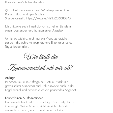
Paar ein persönliches Angebot.
👉 Schreibt mir einfach auf WhatsApp eure Daten:
Datum, Stadt und gewünschte
Stundenanzahl:
https://wa.me/4915226080845
Ich antworte euch innerhalb von ca. einer Stunde mit
einem passenden und transparenten Angebot.
Mir ist es wichtig, nicht nur ein Video zu erstellen,
sondern die echte Atmosphäre und Emotionen eures
Tages festzuhalten.
Wie läuft die
Zusammenarbeit mit mir ab?
Anfrage
Ihr sendet mir eure Anfrage mit Datum, Stadt und
gewünschter Stundenanzahl. Ich antworte euch in der
Regel schnell und schicke euch ein passendes Angebot.
Kennenlernen & Informationen
Ein persönlicher Kontakt ist wichtig, gleichzeitig bin ich
überzeugt: Meine Arbeit spricht für sich. Deshalb
empfehle ich euch, euch zuerst mein Portfolio