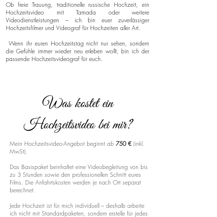
Ob freie Trauung, traditionelle russische Hochzeit, ein
Hochzeitsvideo mit Tamada oder weitere
Videodienstleistungen – ich bin euer zuverlässiger
Hochzeitsfilmer und Videograf für Hochzeiten aller Art.
Wenn ihr euren Hochzeitstag nicht nur sehen, sondern
die Gefühle immer wieder neu erleben wollt, bin ich der
passende Hochzeitsvideograf für euch.
Was kostet ein
Hochzeitsvideo bei mir?
Mein Hochzeitsvideo-Angebot beginnt ab
750 €
(inkl.
MwSt).
Das Basispaket beinhaltet eine Videobegleitung von bis
zu 3 Stunden sowie den professionellen Schnitt eures
Films. Die Anfahrtskosten werden je nach Ort separat
berechnet.
Jede Hochzeit ist für mich individuell – deshalb arbeite
ich nicht mit Standardpaketen, sondern erstelle für jedes