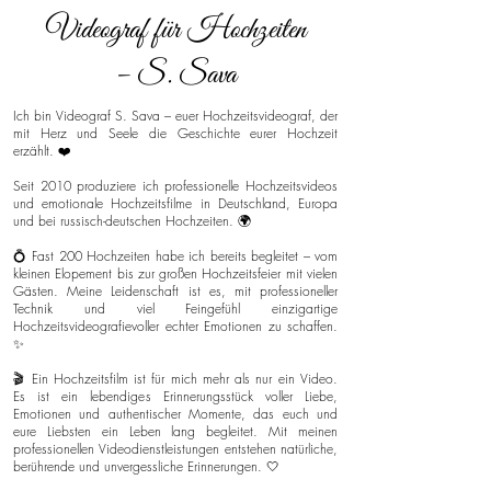
Videograf für Hochzeiten
– S. Sava
Ich bin Videograf S. Sava – euer Hochzeitsvideograf, der
mit Herz und Seele die Geschichte eurer Hochzeit
erzählt. ❤️
Seit 2010 produziere ich professionelle Hochzeitsvideos
und emotionale Hochzeitsfilme in Deutschland, Europa
und bei russisch-deutschen Hochzeiten. 🌍
💍 Fast 200 Hochzeiten habe ich bereits begleitet – vom
kleinen Elopement bis zur großen Hochzeitsfeier mit vielen
Gästen. Meine Leidenschaft ist es, mit professioneller
Technik und viel Feingefühl einzigartige
Hochzeitsvideografievoller echter Emotionen zu schaffen.
✨
🎬 Ein Hochzeitsfilm ist für mich mehr als nur ein Video.
Es ist ein lebendiges Erinnerungsstück voller Liebe,
Emotionen und authentischer Momente, das euch und
eure Liebsten ein Leben lang begleitet. Mit meinen
professionellen Videodienstleistungen entstehen natürliche,
berührende und unvergessliche Erinnerungen. 🤍