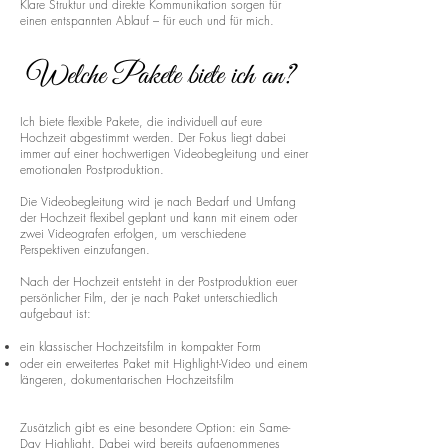
Klare Struktur und direkte Kommunikation sorgen für
einen entspannten Ablauf – für euch und für mich.
Welche Pakete biete ich an?
Ich biete flexible Pakete, die individuell auf eure
Hochzeit abgestimmt werden. Der Fokus liegt dabei
immer auf einer hochwertigen Videobegleitung und einer
emotionalen Postproduktion.
Die Videobegleitung wird je nach Bedarf und Umfang
der Hochzeit flexibel geplant und kann mit einem oder
zwei Videografen erfolgen, um verschiedene
Perspektiven einzufangen.
Nach der Hochzeit entsteht in der Postproduktion euer
persönlicher Film, der je nach Paket unterschiedlich
aufgebaut ist:
ein klassischer Hochzeitsfilm in kompakter Form
oder ein erweitertes Paket mit Highlight-Video und einem
längeren, dokumentarischen Hochzeitsfilm
Zusätzlich gibt es eine besondere Option: ein Same-
Day Highlight. Dabei wird bereits aufgenommenes