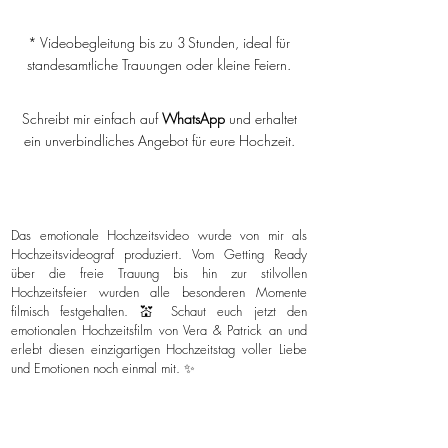
* Videobegleitung bis zu 3 Stunden, ideal für
standesamtliche Trauungen oder kleine Feiern.
Schreibt mir einfach auf
WhatsApp
und erhaltet
ein unverbindliches Angebot für eure Hochzeit.
Das emotionale Hochzeitsvideo wurde von mir als
Hochzeitsvideograf produziert. Vom Getting Ready
über die freie Trauung bis hin zur stilvollen
Hochzeitsfeier wurden alle besonderen Momente
filmisch festgehalten. 💒 Schaut euch jetzt den
emotionalen Hochzeitsfilm von Vera & Patrick an und
erlebt diesen einzigartigen Hochzeitstag voller Liebe
und Emotionen noch einmal mit. ✨