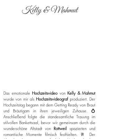
Kelly & Mahmut
Das emotionale
Hochzeitsvideo
von
Kelly & Mahmut
wurde von mir als
Hochzeitsvideograf
produziert. Der
Hochzeitstag begann mit dem Getting Ready von Braut
und Bräutigam in ihren jeweiligen Zuhause. 💍
Anschließend folgte die standesamtliche Trauung im
stilvollen Bankettsaal, bevor wir gemeinsam durch die
wunderschöne Altstadt von
Rottweil
spazierten und
romantische Momente filmisch festhielten. 🥂 Der