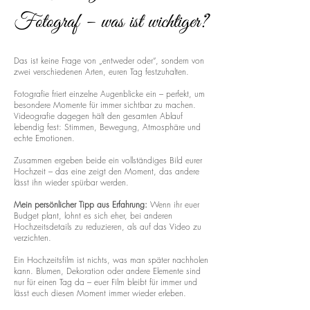
Fotograf – was ist wichtiger?
Das ist keine Frage von „entweder oder“, sondern von
zwei verschiedenen Arten, euren Tag festzuhalten.
Fotografie friert einzelne Augenblicke ein – perfekt, um
besondere Momente für immer sichtbar zu machen.
Videografie dagegen hält den gesamten Ablauf
lebendig fest: Stimmen, Bewegung, Atmosphäre und
echte Emotionen.
Zusammen ergeben beide ein vollständiges Bild eurer
Hochzeit – das eine zeigt den Moment, das andere
lässt ihn wieder spürbar werden.
Mein persönlicher Tipp aus Erfahrung:
Wenn ihr euer
Budget plant, lohnt es sich eher, bei anderen
Hochzeitsdetails zu reduzieren, als auf das Video zu
verzichten.
Ein Hochzeitsfilm ist nichts, was man später nachholen
kann. Blumen, Dekoration oder andere Elemente sind
nur für einen Tag da – euer Film bleibt für immer und
lässt euch diesen Moment immer wieder erleben.