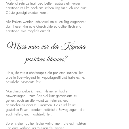
Material sehr zeitnah bearbeitet, sodass ein kurzer
emotionaler Film noch am selben Tag für euch und eure
Gäste gezeigt werden kann.
Alle Pakete werden individuell an euren Tag angepasst,
damit euer Film eure Geschichte so authentisch und
emotional wie möglich erzählt.
Muss man vor der Kamera
posieren können?
Nein, ihr müsst überhaupt nicht posieren können. Ich
arbeite überwiegend im Reportagestil und halte echte,
natürliche Momente fest.
Manchmal gebe ich euch kleine, einfache
Anweisungen – zum Beispiel kurz gemeinsam zu
gehen, euch an die Hand zu nehmen, euch
anzuschauen oder zu umarmen. Das sind keine
gestellten Posen, sondern natürliche Bewegungen, die
euch helfen, euch wohlzufühlen.
So entstehen authentische Aufnahmen, die echt wirken
und eure Verbindung zueinander zeigen