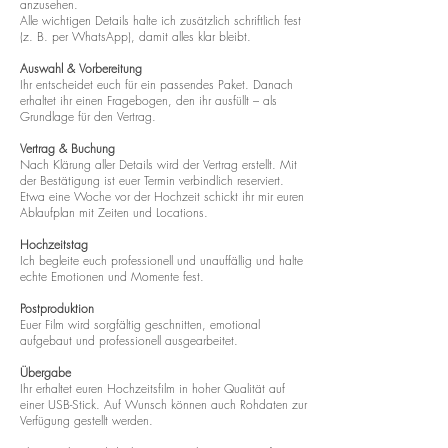
anzusehen.
Alle wichtigen Details halte ich zusätzlich schriftlich fest
(z. B. per WhatsApp), damit alles klar bleibt.
Auswahl & Vorbereitung
Ihr entscheidet euch für ein passendes Paket. Danach
erhaltet ihr einen Fragebogen, den ihr ausfüllt – als
Grundlage für den Vertrag.
Vertrag & Buchung
Nach Klärung aller Details wird der Vertrag erstellt. Mit
der Bestätigung ist euer Termin verbindlich reserviert.
Etwa eine Woche vor der Hochzeit schickt ihr mir euren
Ablaufplan mit Zeiten und Locations.
Hochzeitstag
Ich begleite euch professionell und unauffällig und halte
echte Emotionen und Momente fest.
Postproduktion
Euer Film wird sorgfältig geschnitten, emotional
aufgebaut und professionell ausgearbeitet.
Übergabe
Ihr erhaltet euren Hochzeitsfilm in hoher Qualität auf
einer USB-Stick. Auf Wunsch können auch Rohdaten zur
Verfügung gestellt werden.