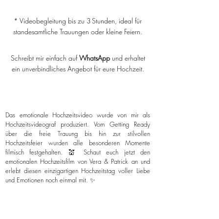
* Videobegleitung bis zu 3 Stunden, ideal für
standesamtliche Trauungen oder kleine Feiern.
Schreibt mir einfach auf
WhatsApp
und erhaltet
ein unverbindliches Angebot für eure Hochzeit.
Das emotionale Hochzeitsvideo wurde von mir als
Hochzeitsvideograf produziert. Vom Getting Ready
über die freie Trauung bis hin zur stilvollen
Hochzeitsfeier wurden alle besonderen Momente
filmisch festgehalten. 💒 Schaut euch jetzt den
emotionalen Hochzeitsfilm von Vera & Patrick an und
erlebt diesen einzigartigen Hochzeitstag voller Liebe
und Emotionen noch einmal mit. ✨