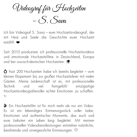
Videograf für Hochzeiten
– S. Sava
Ich bin Videograf S. Sava – euer Hochzeitsvideograf, der
mit Herz und Seele die Geschichte eurer Hochzeit
erzählt. ❤️
Seit 2010 produziere ich professionelle Hochzeitsvideos
und emotionale Hochzeitsfilme in Deutschland, Europa
und bei russisch-deutschen Hochzeiten. 🌍
💍 Fast 200 Hochzeiten habe ich bereits begleitet – vom
kleinen Elopement bis zur großen Hochzeitsfeier mit vielen
Gästen. Meine Leidenschaft ist es, mit professioneller
Technik und viel Feingefühl einzigartige
Hochzeitsvideografievoller echter Emotionen zu schaffen.
✨
🎬 Ein Hochzeitsfilm ist für mich mehr als nur ein Video.
Es ist ein lebendiges Erinnerungsstück voller Liebe,
Emotionen und authentischer Momente, das euch und
eure Liebsten ein Leben lang begleitet. Mit meinen
professionellen Videodienstleistungen entstehen natürliche,
berührende und unvergessliche Erinnerungen. 🤍