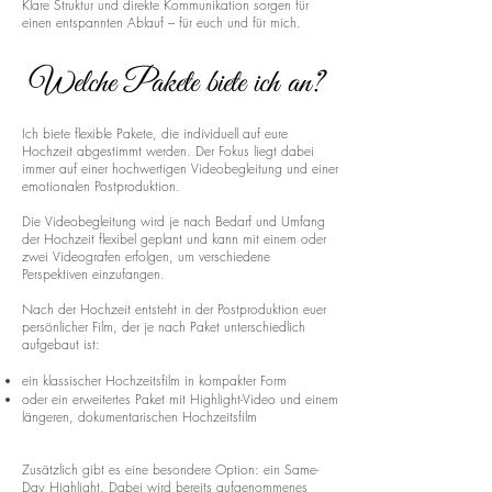
Klare Struktur und direkte Kommunikation sorgen für
einen entspannten Ablauf – für euch und für mich.
Welche Pakete biete ich an?
Ich biete flexible Pakete, die individuell auf eure
Hochzeit abgestimmt werden. Der Fokus liegt dabei
immer auf einer hochwertigen Videobegleitung und einer
emotionalen Postproduktion.
Die Videobegleitung wird je nach Bedarf und Umfang
der Hochzeit flexibel geplant und kann mit einem oder
zwei Videografen erfolgen, um verschiedene
Perspektiven einzufangen.
Nach der Hochzeit entsteht in der Postproduktion euer
persönlicher Film, der je nach Paket unterschiedlich
aufgebaut ist:
ein klassischer Hochzeitsfilm in kompakter Form
oder ein erweitertes Paket mit Highlight-Video und einem
längeren, dokumentarischen Hochzeitsfilm
Zusätzlich gibt es eine besondere Option: ein Same-
Day Highlight. Dabei wird bereits aufgenommenes