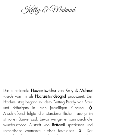
Kelly & Mahmut
Das emotionale
Hochzeitsvideo
von
Kelly & Mahmut
wurde von mir als
Hochzeitsvideograf
produziert. Der
Hochzeitstag begann mit dem Getting Ready von Braut
und Bräutigam in ihren jeweiligen Zuhause. 💍
Anschließend folgte die standesamtliche Trauung im
stilvollen Bankettsaal, bevor wir gemeinsam durch die
wunderschöne Altstadt von
Rottweil
spazierten und
romantische Momente filmisch festhielten. 🥂 Der