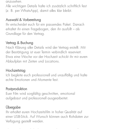
anzusehen.
Alle wichtigen Details halte ich zusätzlich schriftlich fest
(z. B. per WhatsApp), damit alles klar bleibt.
Auswahl & Vorbereitung
Ihr entscheidet euch für ein passendes Paket. Danach
erhaltet ihr einen Fragebogen, den ihr ausfüllt – als
Grundlage für den Vertrag.
Vertrag & Buchung
Nach Klärung aller Details wird der Vertrag erstellt. Mit
der Bestätigung ist euer Termin verbindlich reserviert.
Etwa eine Woche vor der Hochzeit schickt ihr mir euren
Ablaufplan mit Zeiten und Locations.
Hochzeitstag
Ich begleite euch professionell und unauffällig und halte
echte Emotionen und Momente fest.
Postproduktion
Euer Film wird sorgfältig geschnitten, emotional
aufgebaut und professionell ausgearbeitet.
Übergabe
Ihr erhaltet euren Hochzeitsfilm in hoher Qualität auf
einer USB-Stick. Auf Wunsch können auch Rohdaten zur
Verfügung gestellt werden.