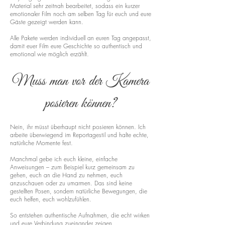
Material sehr zeitnah bearbeitet, sodass ein kurzer
emotionaler Film noch am selben Tag für euch und eure
Gäste gezeigt werden kann.
Alle Pakete werden individuell an euren Tag angepasst,
damit euer Film eure Geschichte so authentisch und
emotional wie möglich erzählt.
Muss man vor der Kamera
posieren können?
Nein, ihr müsst überhaupt nicht posieren können. Ich
arbeite überwiegend im Reportagestil und halte echte,
natürliche Momente fest.
Manchmal gebe ich euch kleine, einfache
Anweisungen – zum Beispiel kurz gemeinsam zu
gehen, euch an die Hand zu nehmen, euch
anzuschauen oder zu umarmen. Das sind keine
gestellten Posen, sondern natürliche Bewegungen, die
euch helfen, euch wohlzufühlen.
So entstehen authentische Aufnahmen, die echt wirken
und eure Verbindung zueinander zeigen