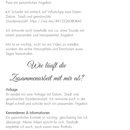
Paar ein persönliches Angebot.
👉 Schreibt mir einfach auf WhatsApp eure Daten:
Datum, Stadt und gewünschte
Stundenanzahl:
https://wa.me/4915226080845
Ich antworte euch innerhalb von ca. einer Stunde mit
einem passenden und transparenten Angebot.
Mir ist es wichtig, nicht nur ein Video zu erstellen,
sondern die echte Atmosphäre und Emotionen eures
Tages festzuhalten.
Wie läuft die
Zusammenarbeit mit mir ab?
Anfrage
Ihr sendet mir eure Anfrage mit Datum, Stadt und
gewünschter Stundenanzahl. Ich antworte euch in der
Regel schnell und schicke euch ein passendes Angebot.
Kennenlernen & Informationen
Ein persönlicher Kontakt ist wichtig, gleichzeitig bin ich
überzeugt: Meine Arbeit spricht für sich. Deshalb
empfehle ich euch, euch zuerst mein Portfolio