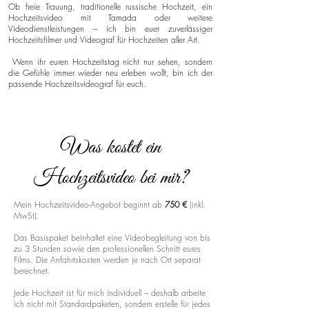
Ob freie Trauung, traditionelle russische Hochzeit, ein
Hochzeitsvideo mit Tamada oder weitere
Videodienstleistungen – ich bin euer zuverlässiger
Hochzeitsfilmer und Videograf für Hochzeiten aller Art.
Wenn ihr euren Hochzeitstag nicht nur sehen, sondern
die Gefühle immer wieder neu erleben wollt, bin ich der
passende Hochzeitsvideograf für euch.
Was kostet ein
Hochzeitsvideo bei mir?
Mein Hochzeitsvideo-Angebot beginnt ab
750 €
(inkl.
MwSt).
Das Basispaket beinhaltet eine Videobegleitung von bis
zu 3 Stunden sowie den professionellen Schnitt eures
Films. Die Anfahrtskosten werden je nach Ort separat
berechnet.
Jede Hochzeit ist für mich individuell – deshalb arbeite
ich nicht mit Standardpaketen, sondern erstelle für jedes