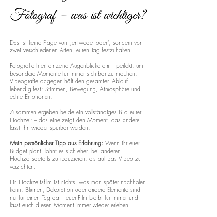
Fotograf – was ist wichtiger?
Das ist keine Frage von „entweder oder“, sondern von
zwei verschiedenen Arten, euren Tag festzuhalten.
Fotografie friert einzelne Augenblicke ein – perfekt, um
besondere Momente für immer sichtbar zu machen.
Videografie dagegen hält den gesamten Ablauf
lebendig fest: Stimmen, Bewegung, Atmosphäre und
echte Emotionen.
Zusammen ergeben beide ein vollständiges Bild eurer
Hochzeit – das eine zeigt den Moment, das andere
lässt ihn wieder spürbar werden.
Mein persönlicher Tipp aus Erfahrung:
Wenn ihr euer
Budget plant, lohnt es sich eher, bei anderen
Hochzeitsdetails zu reduzieren, als auf das Video zu
verzichten.
Ein Hochzeitsfilm ist nichts, was man später nachholen
kann. Blumen, Dekoration oder andere Elemente sind
nur für einen Tag da – euer Film bleibt für immer und
lässt euch diesen Moment immer wieder erleben.