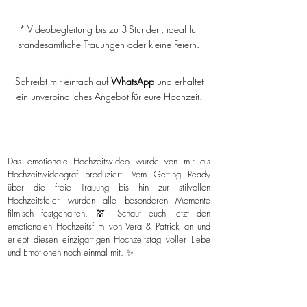
* Videobegleitung bis zu 3 Stunden, ideal für
standesamtliche Trauungen oder kleine Feiern.
Schreibt mir einfach auf
WhatsApp
und erhaltet
ein unverbindliches Angebot für eure Hochzeit.
Das emotionale Hochzeitsvideo wurde von mir als
Hochzeitsvideograf produziert. Vom Getting Ready
über die freie Trauung bis hin zur stilvollen
Hochzeitsfeier wurden alle besonderen Momente
filmisch festgehalten. 💒 Schaut euch jetzt den
emotionalen Hochzeitsfilm von Vera & Patrick an und
erlebt diesen einzigartigen Hochzeitstag voller Liebe
und Emotionen noch einmal mit. ✨