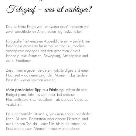
Fotograf – was ist wichtiger?
Das ist keine Frage von „entweder oder“, sondern von
zwei verschiedenen Arten, euren Tag festzuhalten.
Fotografie friert einzelne Augenblicke ein – perfekt, um
besondere Momente für immer sichtbar zu machen.
Videografie dagegen hält den gesamten Ablauf
lebendig fest: Stimmen, Bewegung, Atmosphäre und
echte Emotionen.
Zusammen ergeben beide ein vollständiges Bild eurer
Hochzeit – das eine zeigt den Moment, das andere
lässt ihn wieder spürbar werden.
Mein persönlicher Tipp aus Erfahrung:
Wenn ihr euer
Budget plant, lohnt es sich eher, bei anderen
Hochzeitsdetails zu reduzieren, als auf das Video zu
verzichten.
Ein Hochzeitsfilm ist nichts, was man später nachholen
kann. Blumen, Dekoration oder andere Elemente sind
nur für einen Tag da – euer Film bleibt für immer und
lässt euch diesen Moment immer wieder erleben.