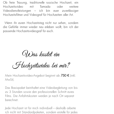
Ob freie Trauung, traditionelle russische Hochzeit, ein
Hochzeitsvideo mit Tamada oder weitere
Videodienstleistungen – ich bin euer zuverlässiger
Hochzeitsfilmer und Videograf für Hochzeiten aller Art.
Wenn ihr euren Hochzeitstag nicht nur sehen, sondern
die Gefühle immer wieder neu erleben wollt, bin ich der
passende Hochzeitsvideograf für euch.
Was kostet ein
Hochzeitsvideo bei mir?
Mein Hochzeitsvideo-Angebot beginnt ab
750 €
(inkl.
MwSt).
Das Basispaket beinhaltet eine Videobegleitung von bis
zu 3 Stunden sowie den professionellen Schnitt eures
Films. Die Anfahrtskosten werden je nach Ort separat
berechnet.
Jede Hochzeit ist für mich individuell – deshalb arbeite
ich nicht mit Standardpaketen, sondern erstelle für jedes