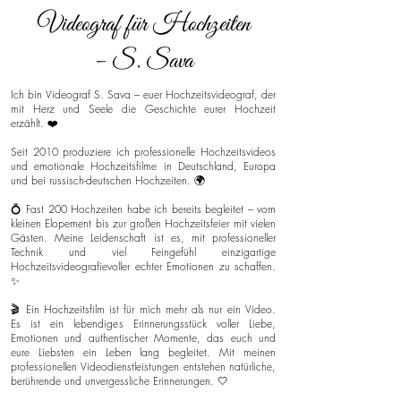
Videograf für Hochzeiten
– S. Sava
Ich bin Videograf S. Sava – euer Hochzeitsvideograf, der
mit Herz und Seele die Geschichte eurer Hochzeit
erzählt. ❤️
Seit 2010 produziere ich professionelle Hochzeitsvideos
und emotionale Hochzeitsfilme in Deutschland, Europa
und bei russisch-deutschen Hochzeiten. 🌍
💍 Fast 200 Hochzeiten habe ich bereits begleitet – vom
kleinen Elopement bis zur großen Hochzeitsfeier mit vielen
Gästen. Meine Leidenschaft ist es, mit professioneller
Technik und viel Feingefühl einzigartige
Hochzeitsvideografievoller echter Emotionen zu schaffen.
✨
🎬 Ein Hochzeitsfilm ist für mich mehr als nur ein Video.
Es ist ein lebendiges Erinnerungsstück voller Liebe,
Emotionen und authentischer Momente, das euch und
eure Liebsten ein Leben lang begleitet. Mit meinen
professionellen Videodienstleistungen entstehen natürliche,
berührende und unvergessliche Erinnerungen. 🤍