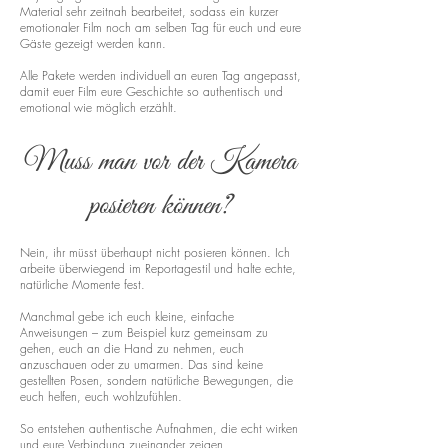
Material sehr zeitnah bearbeitet, sodass ein kurzer
emotionaler Film noch am selben Tag für euch und eure
Gäste gezeigt werden kann.
Alle Pakete werden individuell an euren Tag angepasst,
damit euer Film eure Geschichte so authentisch und
emotional wie möglich erzählt.
Muss man vor der Kamera
posieren können?
Nein, ihr müsst überhaupt nicht posieren können. Ich
arbeite überwiegend im Reportagestil und halte echte,
natürliche Momente fest.
Manchmal gebe ich euch kleine, einfache
Anweisungen – zum Beispiel kurz gemeinsam zu
gehen, euch an die Hand zu nehmen, euch
anzuschauen oder zu umarmen. Das sind keine
gestellten Posen, sondern natürliche Bewegungen, die
euch helfen, euch wohlzufühlen.
So entstehen authentische Aufnahmen, die echt wirken
und eure Verbindung zueinander zeigen