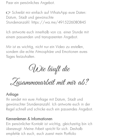
Paar ein persönliches Angebot.
👉 Schreibt mir einfach auf WhatsApp eure Daten:
Datum, Stadt und gewünschte
Stundenanzahl:
https://wa.me/4915226080845
Ich antworte euch innerhalb von ca. einer Stunde mit
einem passenden und transparenten Angebot.
Mir ist es wichtig, nicht nur ein Video zu erstellen,
sondern die echte Atmosphäre und Emotionen eures
Tages festzuhalten.
Wie läuft die
Zusammenarbeit mit mir ab?
Anfrage
Ihr sendet mir eure Anfrage mit Datum, Stadt und
gewünschter Stundenanzahl. Ich antworte euch in der
Regel schnell und schicke euch ein passendes Angebot.
Kennenlernen & Informationen
Ein persönlicher Kontakt ist wichtig, gleichzeitig bin ich
überzeugt: Meine Arbeit spricht für sich. Deshalb
empfehle ich euch, euch zuerst mein Portfolio