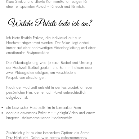
Klare Struktur und direkte Kommunikation sorgen für
einen entspannten Ablauf – für euch und für mich.
Welche Pakete biete ich an?
Ich biete flexible Pakete, die individuell auf eure
Hochzeit abgestimmt werden. Der Fokus liegt dabei
immer auf einer hochwertigen Videobegleitung und einer
emotionalen Postproduktion.
Die Videobegleitung wird je nach Bedarf und Umfang
der Hochzeit flexibel geplant und kann mit einem oder
zwei Videografen erfolgen, um verschiedene
Perspektiven einzufangen.
Nach der Hochzeit entsteht in der Postproduktion euer
persönlicher Film, der je nach Paket unterschiedlich
aufgebaut ist:
ein klassischer Hochzeitsfilm in kompakter Form
oder ein erweitertes Paket mit Highlight-Video und einem
längeren, dokumentarischen Hochzeitsfilm
Zusätzlich gibt es eine besondere Option: ein Same-
Day Highlight. Dabei wird bereits aufgenommenes