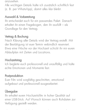
anzusehen.
Alle wichtigen Details halte ich zusätzlich schriftlich fest
(z. B. per WhatsApp), damit alles klar bleibt.
Auswahl & Vorbereitung
Ihr entscheidet euch für ein passendes Paket. Danach
erhaltet ihr einen Fragebogen, den ihr ausfüllt – als
Grundlage für den Vertrag.
Vertrag & Buchung
Nach Klärung aller Details wird der Vertrag erstellt. Mit
der Bestätigung ist euer Termin verbindlich reserviert.
Etwa eine Woche vor der Hochzeit schickt ihr mir euren
Ablaufplan mit Zeiten und Locations.
Hochzeitstag
Ich begleite euch professionell und unauffällig und halte
echte Emotionen und Momente fest.
Postproduktion
Euer Film wird sorgfältig geschnitten, emotional
aufgebaut und professionell ausgearbeitet.
Übergabe
Ihr erhaltet euren Hochzeitsfilm in hoher Qualität auf
einer USB-Stick. Auf Wunsch können auch Rohdaten zur
Verfügung gestellt werden.