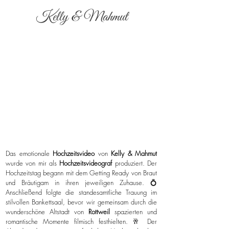
Kelly & Mahmut
Das emotionale
Hochzeitsvideo
von
Kelly & Mahmut
wurde von mir als
Hochzeitsvideograf
produziert. Der
Hochzeitstag begann mit dem Getting Ready von Braut
und Bräutigam in ihren jeweiligen Zuhause. 💍
Anschließend folgte die standesamtliche Trauung im
stilvollen Bankettsaal, bevor wir gemeinsam durch die
wunderschöne Altstadt von
Rottweil
spazierten und
romantische Momente filmisch festhielten. 🥂 Der