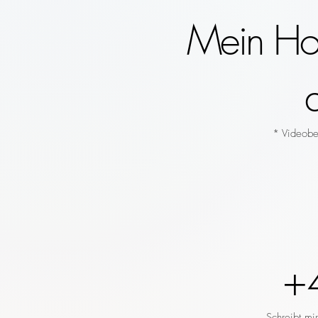
Mein Hoc
* Videobeg
+
Schreibt mi