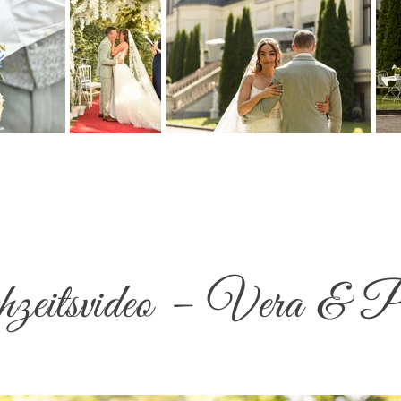
eitsvideo – Vera & P