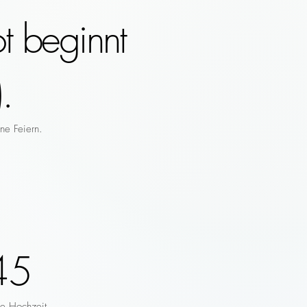
t beginnt
.
ne Feiern.
45
re Hochzeit.