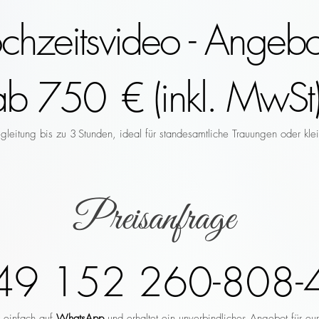
hzeitsvideo - Angebo
ab 750 € (inkl. MwSt)
leitung bis zu 3 Stunden, ideal für standesamtliche Trauungen oder klei
Preisanfrage
49 152 260-808-
r einfach auf
WhatsApp
und erhaltet ein unverbindliches Angebot für eu