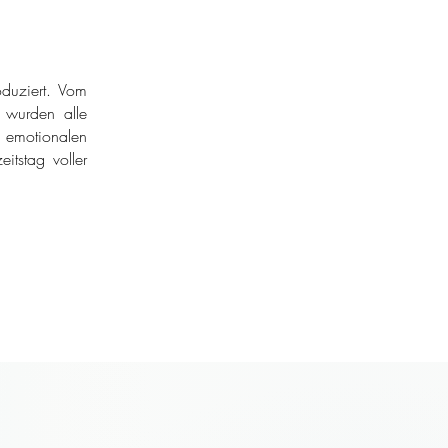
duziert. Vom
r wurden alle
 emotionalen
itstag voller