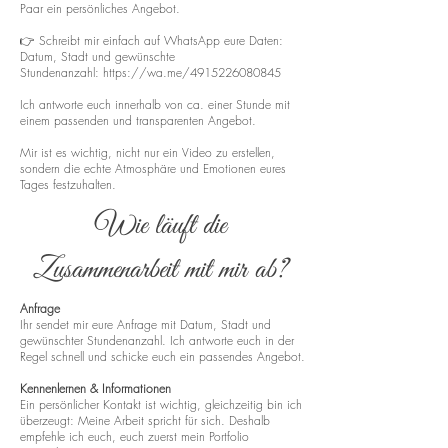
Paar ein persönliches Angebot.
👉 Schreibt mir einfach auf WhatsApp eure Daten:
Datum, Stadt und gewünschte
Stundenanzahl:
https://wa.me/4915226080845
Ich antworte euch innerhalb von ca. einer Stunde mit
einem passenden und transparenten Angebot.
Mir ist es wichtig, nicht nur ein Video zu erstellen,
sondern die echte Atmosphäre und Emotionen eures
Tages festzuhalten.
Wie läuft die
Zusammenarbeit mit mir ab?
Anfrage
Ihr sendet mir eure Anfrage mit Datum, Stadt und
gewünschter Stundenanzahl. Ich antworte euch in der
Regel schnell und schicke euch ein passendes Angebot.
Kennenlernen & Informationen
Ein persönlicher Kontakt ist wichtig, gleichzeitig bin ich
überzeugt: Meine Arbeit spricht für sich. Deshalb
empfehle ich euch, euch zuerst mein Portfolio