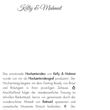
Kelly & Mahmut
Das emotionale
Hochzeitsvideo
von
Kelly & Mahmut
wurde von mir als
Hochzeitsvideograf
produziert. Der
Hochzeitstag begann mit dem Getting Ready von Braut
und Bräutigam in ihren jeweiligen Zuhause. 💍
Anschließend folgte die standesamtliche Trauung im
stilvollen Bankettsaal, bevor wir gemeinsam durch die
wunderschöne Altstadt von
Rottweil
spazierten und
romantische Momente filmisch festhielten. 🥂 Der