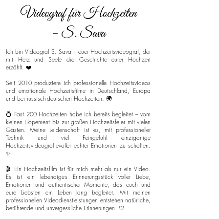
Videograf für Hochzeiten
– S. Sava
Ich bin Videograf S. Sava – euer Hochzeitsvideograf, der
mit Herz und Seele die Geschichte eurer Hochzeit
erzählt. ❤️
Seit 2010 produziere ich professionelle Hochzeitsvideos
und emotionale Hochzeitsfilme in Deutschland, Europa
und bei russisch-deutschen Hochzeiten. 🌍
💍 Fast 200 Hochzeiten habe ich bereits begleitet – vom
kleinen Elopement bis zur großen Hochzeitsfeier mit vielen
Gästen. Meine Leidenschaft ist es, mit professioneller
Technik und viel Feingefühl einzigartige
Hochzeitsvideografievoller echter Emotionen zu schaffen.
✨
🎬 Ein Hochzeitsfilm ist für mich mehr als nur ein Video.
Es ist ein lebendiges Erinnerungsstück voller Liebe,
Emotionen und authentischer Momente, das euch und
eure Liebsten ein Leben lang begleitet. Mit meinen
professionellen Videodienstleistungen entstehen natürliche,
berührende und unvergessliche Erinnerungen. 🤍