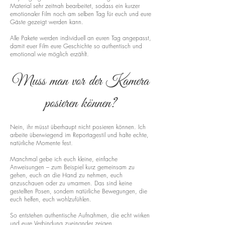
Material sehr zeitnah bearbeitet, sodass ein kurzer
emotionaler Film noch am selben Tag für euch und eure
Gäste gezeigt werden kann.
Alle Pakete werden individuell an euren Tag angepasst,
damit euer Film eure Geschichte so authentisch und
emotional wie möglich erzählt.
Muss man vor der Kamera
posieren können?
Nein, ihr müsst überhaupt nicht posieren können. Ich
arbeite überwiegend im Reportagestil und halte echte,
natürliche Momente fest.
Manchmal gebe ich euch kleine, einfache
Anweisungen – zum Beispiel kurz gemeinsam zu
gehen, euch an die Hand zu nehmen, euch
anzuschauen oder zu umarmen. Das sind keine
gestellten Posen, sondern natürliche Bewegungen, die
euch helfen, euch wohlzufühlen.
So entstehen authentische Aufnahmen, die echt wirken
und eure Verbindung zueinander zeigen