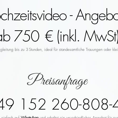
hzeitsvideo - Angebo
ab 750 € (inkl. MwSt)
leitung bis zu 3 Stunden, ideal für standesamtliche Trauungen oder klei
Preisanfrage
49 152 260-808-
r einfach auf
WhatsApp
und erhaltet ein unverbindliches Angebot für eu