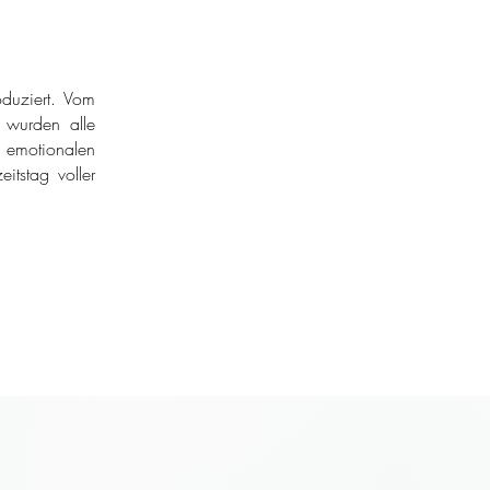
duziert. Vom
r wurden alle
 emotionalen
itstag voller