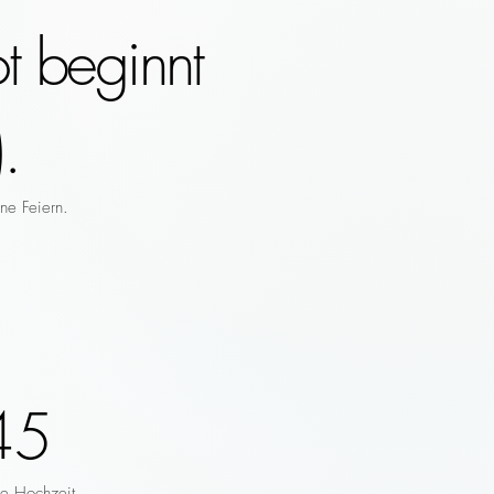
t beginnt
.
ne Feiern.
45
re Hochzeit.