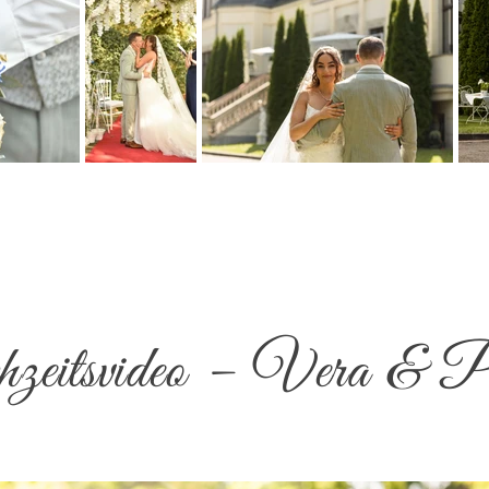
eitsvideo – Vera & P