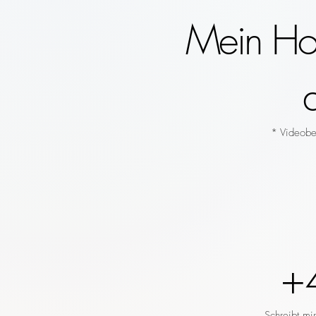
Mein Hoc
* Videobeg
+
Schreibt mi