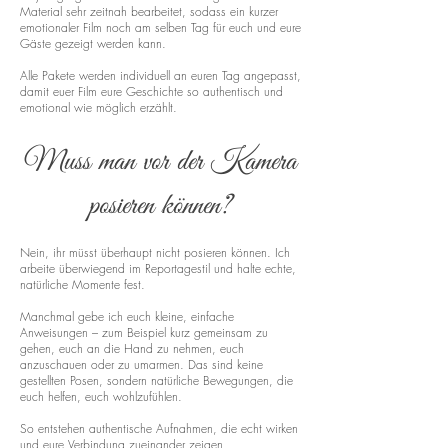
Material sehr zeitnah bearbeitet, sodass ein kurzer
emotionaler Film noch am selben Tag für euch und eure
Gäste gezeigt werden kann.
Alle Pakete werden individuell an euren Tag angepasst,
damit euer Film eure Geschichte so authentisch und
emotional wie möglich erzählt.
Muss man vor der Kamera
posieren können?
Nein, ihr müsst überhaupt nicht posieren können. Ich
arbeite überwiegend im Reportagestil und halte echte,
natürliche Momente fest.
Manchmal gebe ich euch kleine, einfache
Anweisungen – zum Beispiel kurz gemeinsam zu
gehen, euch an die Hand zu nehmen, euch
anzuschauen oder zu umarmen. Das sind keine
gestellten Posen, sondern natürliche Bewegungen, die
euch helfen, euch wohlzufühlen.
So entstehen authentische Aufnahmen, die echt wirken
und eure Verbindung zueinander zeigen