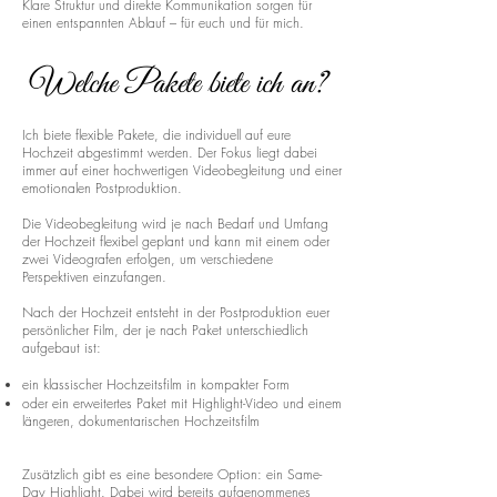
Klare Struktur und direkte Kommunikation sorgen für
einen entspannten Ablauf – für euch und für mich.
Welche Pakete biete ich an?
Ich biete flexible Pakete, die individuell auf eure
Hochzeit abgestimmt werden. Der Fokus liegt dabei
immer auf einer hochwertigen Videobegleitung und einer
emotionalen Postproduktion.
Die Videobegleitung wird je nach Bedarf und Umfang
der Hochzeit flexibel geplant und kann mit einem oder
zwei Videografen erfolgen, um verschiedene
Perspektiven einzufangen.
Nach der Hochzeit entsteht in der Postproduktion euer
persönlicher Film, der je nach Paket unterschiedlich
aufgebaut ist:
ein klassischer Hochzeitsfilm in kompakter Form
oder ein erweitertes Paket mit Highlight-Video und einem
längeren, dokumentarischen Hochzeitsfilm
Zusätzlich gibt es eine besondere Option: ein Same-
Day Highlight. Dabei wird bereits aufgenommenes