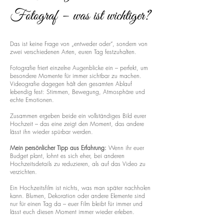
Fotograf – was ist wichtiger?
Das ist keine Frage von „entweder oder“, sondern von
zwei verschiedenen Arten, euren Tag festzuhalten.
Fotografie friert einzelne Augenblicke ein – perfekt, um
besondere Momente für immer sichtbar zu machen.
Videografie dagegen hält den gesamten Ablauf
lebendig fest: Stimmen, Bewegung, Atmosphäre und
echte Emotionen.
Zusammen ergeben beide ein vollständiges Bild eurer
Hochzeit – das eine zeigt den Moment, das andere
lässt ihn wieder spürbar werden.
Mein persönlicher Tipp aus Erfahrung:
Wenn ihr euer
Budget plant, lohnt es sich eher, bei anderen
Hochzeitsdetails zu reduzieren, als auf das Video zu
verzichten.
Ein Hochzeitsfilm ist nichts, was man später nachholen
kann. Blumen, Dekoration oder andere Elemente sind
nur für einen Tag da – euer Film bleibt für immer und
lässt euch diesen Moment immer wieder erleben.