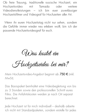
Ob freie Trauung, traditionelle russische Hochzeit, ein
Hochzeitsvideo mit Tamada oder weitere
Videodienstleistungen – ich bin euer zuverlässiger
Hochzeitsfilmer und Videograf für Hochzeiten aller Art.
Wenn ihr euren Hochzeitstag nicht nur sehen, sondern
die Gefühle immer wieder neu erleben wollt, bin ich der
passende Hochzeitsvideograf für euch.
Was kostet ein
Hochzeitsvideo bei mir?
Mein Hochzeitsvideo-Angebot beginnt ab
750 €
(inkl.
MwSt).
Das Basispaket beinhaltet eine Videobegleitung von bis
zu 3 Stunden sowie den professionellen Schnitt eures
Films. Die Anfahrtskosten werden je nach Ort separat
berechnet.
Jede Hochzeit ist für mich individuell – deshalb arbeite
ich nicht mit Standardpaketen, sondern erstelle für jedes