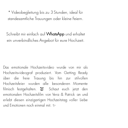
* Videobegleitung bis zu 3 Stunden, ideal für
standesamtliche Trauungen oder kleine Feiern.
Schreibt mir einfach auf
WhatsApp
und erhaltet
ein unverbindliches Angebot für eure Hochzeit.
Das emotionale Hochzeitsvideo wurde von mir als
Hochzeitsvideograf produziert. Vom Getting Ready
über die freie Trauung bis hin zur stilvollen
Hochzeitsfeier wurden alle besonderen Momente
filmisch festgehalten. 💒 Schaut euch jetzt den
emotionalen Hochzeitsfilm von Vera & Patrick an und
erlebt diesen einzigartigen Hochzeitstag voller Liebe
und Emotionen noch einmal mit. ✨