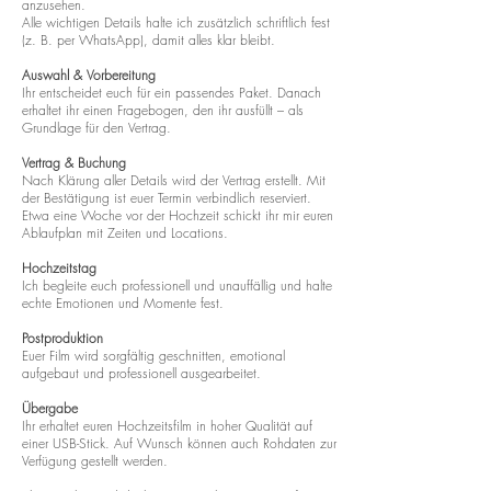
anzusehen.
Alle wichtigen Details halte ich zusätzlich schriftlich fest
(z. B. per WhatsApp), damit alles klar bleibt.
Auswahl & Vorbereitung
Ihr entscheidet euch für ein passendes Paket. Danach
erhaltet ihr einen Fragebogen, den ihr ausfüllt – als
Grundlage für den Vertrag.
Vertrag & Buchung
Nach Klärung aller Details wird der Vertrag erstellt. Mit
der Bestätigung ist euer Termin verbindlich reserviert.
Etwa eine Woche vor der Hochzeit schickt ihr mir euren
Ablaufplan mit Zeiten und Locations.
Hochzeitstag
Ich begleite euch professionell und unauffällig und halte
echte Emotionen und Momente fest.
Postproduktion
Euer Film wird sorgfältig geschnitten, emotional
aufgebaut und professionell ausgearbeitet.
Übergabe
Ihr erhaltet euren Hochzeitsfilm in hoher Qualität auf
einer USB-Stick. Auf Wunsch können auch Rohdaten zur
Verfügung gestellt werden.