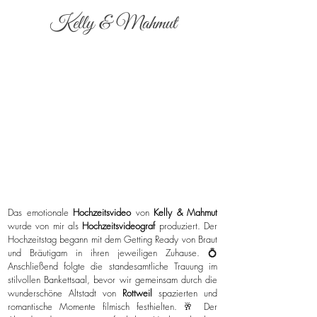
Kelly & Mahmut
Das emotionale
Hochzeitsvideo
von
Kelly & Mahmut
wurde von mir als
Hochzeitsvideograf
produziert. Der
Hochzeitstag begann mit dem Getting Ready von Braut
und Bräutigam in ihren jeweiligen Zuhause. 💍
Anschließend folgte die standesamtliche Trauung im
stilvollen Bankettsaal, bevor wir gemeinsam durch die
wunderschöne Altstadt von
Rottweil
spazierten und
romantische Momente filmisch festhielten. 🥂 Der