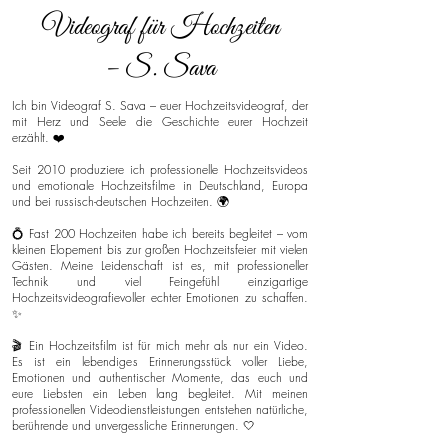
Videograf für Hochzeiten
– S. Sava
Ich bin Videograf S. Sava – euer Hochzeitsvideograf, der
mit Herz und Seele die Geschichte eurer Hochzeit
erzählt. ❤️
Seit 2010 produziere ich professionelle Hochzeitsvideos
und emotionale Hochzeitsfilme in Deutschland, Europa
und bei russisch-deutschen Hochzeiten. 🌍
💍 Fast 200 Hochzeiten habe ich bereits begleitet – vom
kleinen Elopement bis zur großen Hochzeitsfeier mit vielen
Gästen. Meine Leidenschaft ist es, mit professioneller
Technik und viel Feingefühl einzigartige
Hochzeitsvideografievoller echter Emotionen zu schaffen.
✨
🎬 Ein Hochzeitsfilm ist für mich mehr als nur ein Video.
Es ist ein lebendiges Erinnerungsstück voller Liebe,
Emotionen und authentischer Momente, das euch und
eure Liebsten ein Leben lang begleitet. Mit meinen
professionellen Videodienstleistungen entstehen natürliche,
berührende und unvergessliche Erinnerungen. 🤍