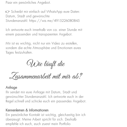
Paar ein persönliches Angebot.
👉 Schreibt mir einfach auf WhatsApp eure Daten:
Datum, Stadt und gewünschte
Stundenanzahl:
https://wa.me/4915226080845
Ich antworte euch innerhalb von ca. einer Stunde mit
einem passenden und transparenten Angebot.
Mir ist es wichtig, nicht nur ein Video zu erstellen,
sondern die echte Atmosphäre und Emotionen eures
Tages festzuhalten.
Wie läuft die
Zusammenarbeit mit mir ab?
Anfrage
Ihr sendet mir eure Anfrage mit Datum, Stadt und
gewünschter Stundenanzahl. Ich antworte euch in der
Regel schnell und schicke euch ein passendes Angebot.
Kennenlernen & Informationen
Ein persönlicher Kontakt ist wichtig, gleichzeitig bin ich
überzeugt: Meine Arbeit spricht für sich. Deshalb
empfehle ich euch, euch zuerst mein Portfolio