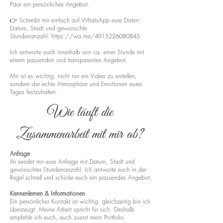
Paar ein persönliches Angebot.
👉 Schreibt mir einfach auf WhatsApp eure Daten:
Datum, Stadt und gewünschte
Stundenanzahl:
https://wa.me/4915226080845
Ich antworte euch innerhalb von ca. einer Stunde mit
einem passenden und transparenten Angebot.
Mir ist es wichtig, nicht nur ein Video zu erstellen,
sondern die echte Atmosphäre und Emotionen eures
Tages festzuhalten.
Wie läuft die
Zusammenarbeit mit mir ab?
Anfrage
Ihr sendet mir eure Anfrage mit Datum, Stadt und
gewünschter Stundenanzahl. Ich antworte euch in der
Regel schnell und schicke euch ein passendes Angebot.
Kennenlernen & Informationen
Ein persönlicher Kontakt ist wichtig, gleichzeitig bin ich
überzeugt: Meine Arbeit spricht für sich. Deshalb
empfehle ich euch, euch zuerst mein Portfolio