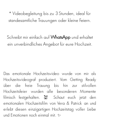
* Videobegleitung bis zu 3 Stunden, ideal für
standesamtliche Trauungen oder kleine Feiern.
Schreibt mir einfach auf
WhatsApp
und erhaltet
ein unverbindliches Angebot für eure Hochzeit.
Das emotionale Hochzeitsvideo wurde von mir als
Hochzeitsvideograf produziert. Vom Getting Ready
über die freie Trauung bis hin zur stilvollen
Hochzeitsfeier wurden alle besonderen Momente
filmisch festgehalten. 💒 Schaut euch jetzt den
emotionalen Hochzeitsfilm von Vera & Patrick an und
erlebt diesen einzigartigen Hochzeitstag voller Liebe
und Emotionen noch einmal mit. ✨