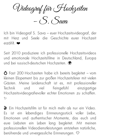
Videograf für Hochzeiten
– S. Sava
Ich bin Videograf S. Sava – euer Hochzeitsvideograf, der
mit Herz und Seele die Geschichte eurer Hochzeit
erzählt. ❤️
Seit 2010 produziere ich professionelle Hochzeitsvideos
und emotionale Hochzeitsfilme in Deutschland, Europa
und bei russisch-deutschen Hochzeiten. 🌍
💍 Fast 200 Hochzeiten habe ich bereits begleitet – vom
kleinen Elopement bis zur großen Hochzeitsfeier mit vielen
Gästen. Meine Leidenschaft ist es, mit professioneller
Technik und viel Feingefühl einzigartige
Hochzeitsvideografievoller echter Emotionen zu schaffen.
✨
🎬 Ein Hochzeitsfilm ist für mich mehr als nur ein Video.
Es ist ein lebendiges Erinnerungsstück voller Liebe,
Emotionen und authentischer Momente, das euch und
eure Liebsten ein Leben lang begleitet. Mit meinen
professionellen Videodienstleistungen entstehen natürliche,
berührende und unvergessliche Erinnerungen. 🤍