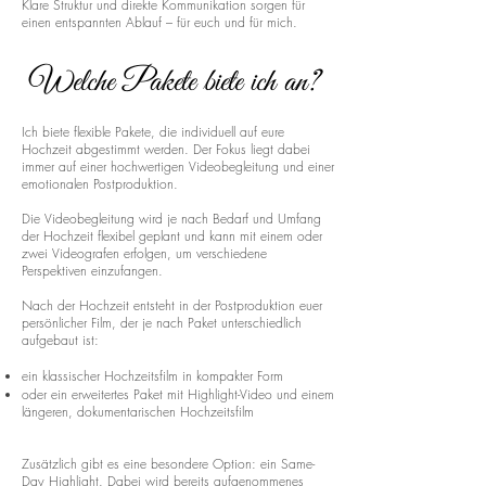
Klare Struktur und direkte Kommunikation sorgen für
einen entspannten Ablauf – für euch und für mich.
Welche Pakete biete ich an?
Ich biete flexible Pakete, die individuell auf eure
Hochzeit abgestimmt werden. Der Fokus liegt dabei
immer auf einer hochwertigen Videobegleitung und einer
emotionalen Postproduktion.
Die Videobegleitung wird je nach Bedarf und Umfang
der Hochzeit flexibel geplant und kann mit einem oder
zwei Videografen erfolgen, um verschiedene
Perspektiven einzufangen.
Nach der Hochzeit entsteht in der Postproduktion euer
persönlicher Film, der je nach Paket unterschiedlich
aufgebaut ist:
ein klassischer Hochzeitsfilm in kompakter Form
oder ein erweitertes Paket mit Highlight-Video und einem
längeren, dokumentarischen Hochzeitsfilm
Zusätzlich gibt es eine besondere Option: ein Same-
Day Highlight. Dabei wird bereits aufgenommenes