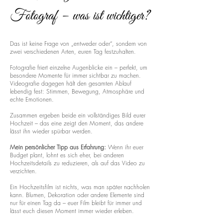
Fotograf – was ist wichtiger?
Das ist keine Frage von „entweder oder“, sondern von
zwei verschiedenen Arten, euren Tag festzuhalten.
Fotografie friert einzelne Augenblicke ein – perfekt, um
besondere Momente für immer sichtbar zu machen.
Videografie dagegen hält den gesamten Ablauf
lebendig fest: Stimmen, Bewegung, Atmosphäre und
echte Emotionen.
Zusammen ergeben beide ein vollständiges Bild eurer
Hochzeit – das eine zeigt den Moment, das andere
lässt ihn wieder spürbar werden.
Mein persönlicher Tipp aus Erfahrung:
Wenn ihr euer
Budget plant, lohnt es sich eher, bei anderen
Hochzeitsdetails zu reduzieren, als auf das Video zu
verzichten.
Ein Hochzeitsfilm ist nichts, was man später nachholen
kann. Blumen, Dekoration oder andere Elemente sind
nur für einen Tag da – euer Film bleibt für immer und
lässt euch diesen Moment immer wieder erleben.