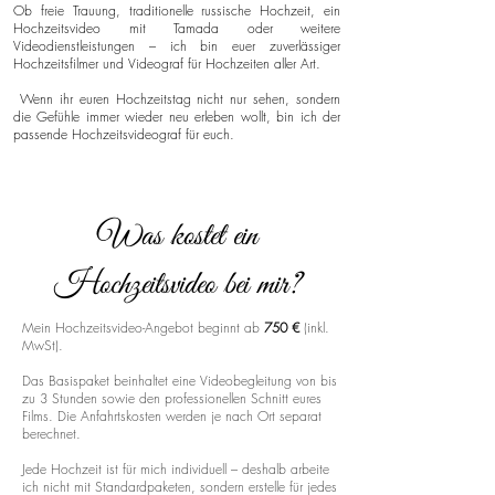
Ob freie Trauung, traditionelle russische Hochzeit, ein
Hochzeitsvideo mit Tamada oder weitere
Videodienstleistungen – ich bin euer zuverlässiger
Hochzeitsfilmer und Videograf für Hochzeiten aller Art.
Wenn ihr euren Hochzeitstag nicht nur sehen, sondern
die Gefühle immer wieder neu erleben wollt, bin ich der
passende Hochzeitsvideograf für euch.
Was kostet ein
Hochzeitsvideo bei mir?
Mein Hochzeitsvideo-Angebot beginnt ab
750 €
(inkl.
MwSt).
Das Basispaket beinhaltet eine Videobegleitung von bis
zu 3 Stunden sowie den professionellen Schnitt eures
Films. Die Anfahrtskosten werden je nach Ort separat
berechnet.
Jede Hochzeit ist für mich individuell – deshalb arbeite
ich nicht mit Standardpaketen, sondern erstelle für jedes