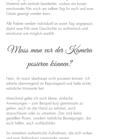
Material sehr zeitnah bearbeitet, sodass ein kurzer
emotionaler Film noch am selben Tag für euch und eure
Gäste gezeigt werden kann.
Alle Pakete werden individuell an euren Tag angepasst,
damit euer Film eure Geschichte so authentisch und
emotional wie möglich erzählt.
Muss man vor der Kamera
posieren können?
Nein, ihr müsst überhaupt nicht posieren können. Ich
arbeite überwiegend im Reportagestil und halte echte,
natürliche Momente fest.
Manchmal gebe ich euch kleine, einfache
Anweisungen – zum Beispiel kurz gemeinsam zu
gehen, euch an die Hand zu nehmen, euch
anzuschauen oder zu umarmen. Das sind keine
gestellten Posen, sondern natürliche Bewegungen, die
euch helfen, euch wohlzufühlen.
So entstehen authentische Aufnahmen, die echt wirken
und eure Verbindung zueinander zeigen