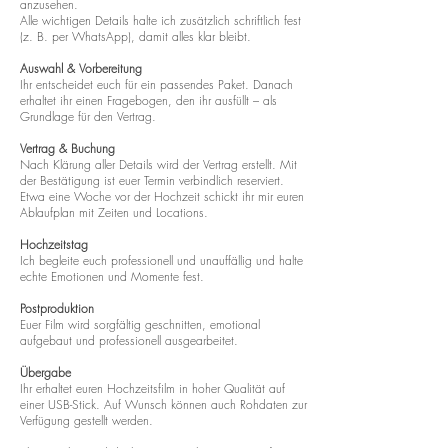
anzusehen.
Alle wichtigen Details halte ich zusätzlich schriftlich fest
(z. B. per WhatsApp), damit alles klar bleibt.
Auswahl & Vorbereitung
Ihr entscheidet euch für ein passendes Paket. Danach
erhaltet ihr einen Fragebogen, den ihr ausfüllt – als
Grundlage für den Vertrag.
Vertrag & Buchung
Nach Klärung aller Details wird der Vertrag erstellt. Mit
der Bestätigung ist euer Termin verbindlich reserviert.
Etwa eine Woche vor der Hochzeit schickt ihr mir euren
Ablaufplan mit Zeiten und Locations.
Hochzeitstag
Ich begleite euch professionell und unauffällig und halte
echte Emotionen und Momente fest.
Postproduktion
Euer Film wird sorgfältig geschnitten, emotional
aufgebaut und professionell ausgearbeitet.
Übergabe
Ihr erhaltet euren Hochzeitsfilm in hoher Qualität auf
einer USB-Stick. Auf Wunsch können auch Rohdaten zur
Verfügung gestellt werden.