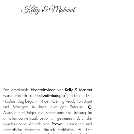
Kelly & Mahmut
Das emotionale
Hochzeitsvideo
von
Kelly & Mahmut
wurde von mir als
Hochzeitsvideograf
produziert. Der
Hochzeitstag begann mit dem Getting Ready von Braut
und Bräutigam in ihren jeweiligen Zuhause. 💍
Anschließend folgte die standesamtliche Trauung im
stilvollen Bankettsaal, bevor wir gemeinsam durch die
wunderschöne Altstadt von
Rottweil
spazierten und
romantische Momente filmisch festhielten. 🥂 Der