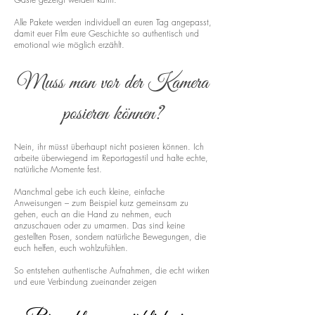
Alle Pakete werden individuell an euren Tag angepasst,
damit euer Film eure Geschichte so authentisch und
emotional wie möglich erzählt.
Muss man vor der Kamera
posieren können?
Nein, ihr müsst überhaupt nicht posieren können. Ich
arbeite überwiegend im Reportagestil und halte echte,
natürliche Momente fest.
Manchmal gebe ich euch kleine, einfache
Anweisungen – zum Beispiel kurz gemeinsam zu
gehen, euch an die Hand zu nehmen, euch
anzuschauen oder zu umarmen. Das sind keine
gestellten Posen, sondern natürliche Bewegungen, die
euch helfen, euch wohlzufühlen.
So entstehen authentische Aufnahmen, die echt wirken
und eure Verbindung zueinander zeigen