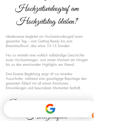
Hochzeitsvideograf am
Hochzeitstag bleiben?
Idealerweise begleitet ein Hochzeitsvideograf euren
gesamten Tag – vom Getting Ready bis zum
Brautstraußwurf, also etwa 10–15 Stunden.
Nur so entsteht eine wirklich vollständige Geschichte
eures Hochzeitstages: vom ersten Moment am Morgen
bis zu den emotionalen Highlights am Abend.
Eine kürzere Begleitung zeigt oft nur einzelne
Ausschnitte, während eine ganztägige Reportage den
gesamten Ablauf mit all seinen Emotionen,
Entwicklungen und besonderen Momenten festhält.
Drohnenaufnahmen für euren
Hochzeitsfilm
Ja, ich biete auch Drohnenaufnahmen für Hochzeiten