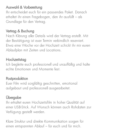
Auswahl & Vorbereitung
Ihr entscheidet euch für ein passendes Paket. Danach
erhaltet ihr einen Fragebogen, den ihr ausfüllt – als
Grundlage für den Vertrag.
Vertrag & Buchung
Nach Klärung aller Details wird der Vertrag erstellt. Mit
der Bestätigung ist euer Termin verbindlich reserviert.
Etwa eine Woche vor der Hochzeit schickt ihr mir euren
Ablaufplan mit Zeiten und Locations.
Hochzeitstag
Ich begleite euch professionell und unauffällig und halte
echte Emotionen und Momente fest.
Postproduktion
Euer Film wird sorgfältig geschnitten, emotional
aufgebaut und professionell ausgearbeitet.
Übergabe
Ihr erhaltet euren Hochzeitsfilm in hoher Qualität auf
einer USB-Stick. Auf Wunsch können auch Rohdaten zur
Verfügung gestellt werden.
Klare Struktur und direkte Kommunikation sorgen für
einen entspannten Ablauf – für euch und für mich.