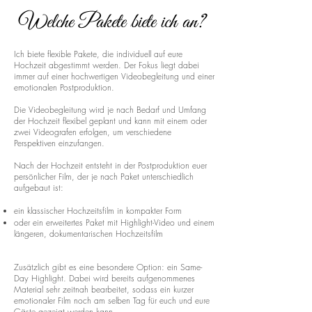
Welche Pakete biete ich an?
Ich biete flexible Pakete, die individuell auf eure
Hochzeit abgestimmt werden. Der Fokus liegt dabei
immer auf einer hochwertigen Videobegleitung und einer
emotionalen Postproduktion.
Die Videobegleitung wird je nach Bedarf und Umfang
der Hochzeit flexibel geplant und kann mit einem oder
zwei Videografen erfolgen, um verschiedene
Perspektiven einzufangen.
Nach der Hochzeit entsteht in der Postproduktion euer
persönlicher Film, der je nach Paket unterschiedlich
aufgebaut ist:
ein klassischer Hochzeitsfilm in kompakter Form
oder ein erweitertes Paket mit Highlight-Video und einem
längeren, dokumentarischen Hochzeitsfilm
Zusätzlich gibt es eine besondere Option: ein Same-
Day Highlight. Dabei wird bereits aufgenommenes
Material sehr zeitnah bearbeitet, sodass ein kurzer
emotionaler Film noch am selben Tag für euch und eure
Gäste gezeigt werden kann.