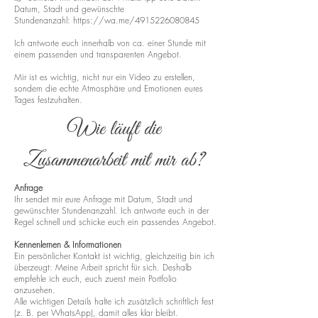
Datum, Stadt und gewünschte
Stundenanzahl:
https://wa.me/4915226080845
Ich antworte euch innerhalb von ca. einer Stunde mit
einem passenden und transparenten Angebot.
Mir ist es wichtig, nicht nur ein Video zu erstellen,
sondern die echte Atmosphäre und Emotionen eures
Tages festzuhalten.
Wie läuft die
Zusammenarbeit mit mir ab?
Anfrage
Ihr sendet mir eure Anfrage mit Datum, Stadt und
gewünschter Stundenanzahl. Ich antworte euch in der
Regel schnell und schicke euch ein passendes Angebot.
Kennenlernen & Informationen
Ein persönlicher Kontakt ist wichtig, gleichzeitig bin ich
überzeugt: Meine Arbeit spricht für sich. Deshalb
empfehle ich euch, euch zuerst mein Portfolio
anzusehen.
Alle wichtigen Details halte ich zusätzlich schriftlich fest
(z. B. per WhatsApp), damit alles klar bleibt.