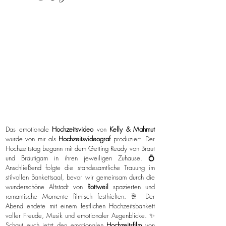
Das emotionale
Hochzeitsvideo
von
Kelly & Mahmut
wurde von mir als
Hochzeitsvideograf
produziert. Der
Hochzeitstag begann mit dem Getting Ready von Braut
und Bräutigam in ihren jeweiligen Zuhause. 💍
Anschließend folgte die standesamtliche Trauung im
stilvollen Bankettsaal, bevor wir gemeinsam durch die
wunderschöne Altstadt von
Rottweil
spazierten und
romantische Momente filmisch festhielten. 🥂 Der
Abend endete mit einem festlichen Hochzeitsbankett
voller Freude, Musik und emotionaler Augenblicke. ✨
Schaut euch jetzt den emotionalen
Hochzeitsfilm
von