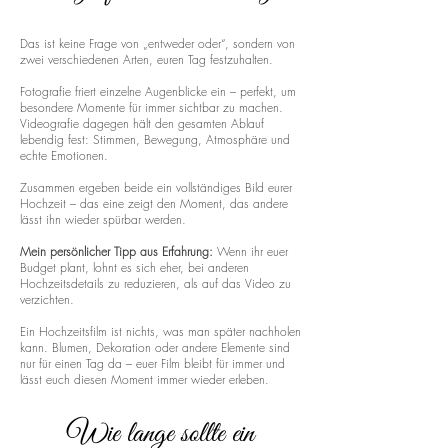
Das ist keine Frage von „entweder oder“, sondern von
zwei verschiedenen Arten, euren Tag festzuhalten.
Fotografie friert einzelne Augenblicke ein – perfekt, um
besondere Momente für immer sichtbar zu machen.
Videografie dagegen hält den gesamten Ablauf
lebendig fest: Stimmen, Bewegung, Atmosphäre und
echte Emotionen.
Zusammen ergeben beide ein vollständiges Bild eurer
Hochzeit – das eine zeigt den Moment, das andere
lässt ihn wieder spürbar werden.
Mein persönlicher Tipp aus Erfahrung:
Wenn ihr euer
Budget plant, lohnt es sich eher, bei anderen
Hochzeitsdetails zu reduzieren, als auf das Video zu
verzichten.
Ein Hochzeitsfilm ist nichts, was man später nachholen
kann. Blumen, Dekoration oder andere Elemente sind
nur für einen Tag da – euer Film bleibt für immer und
lässt euch diesen Moment immer wieder erleben.
Wie lange sollte ein