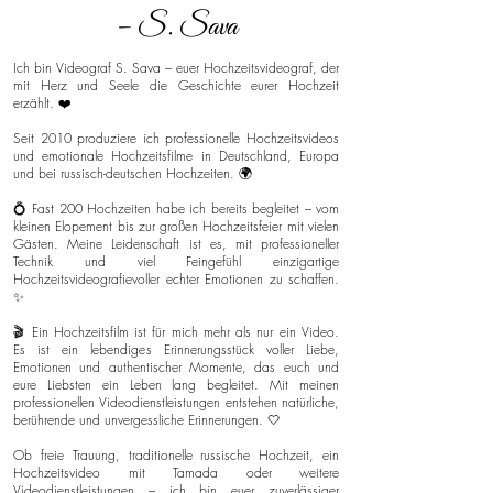
– S. Sava
Ich bin Videograf S. Sava – euer Hochzeitsvideograf, der
mit Herz und Seele die Geschichte eurer Hochzeit
erzählt. ❤️
Seit 2010 produziere ich professionelle Hochzeitsvideos
und emotionale Hochzeitsfilme in Deutschland, Europa
und bei russisch-deutschen Hochzeiten. 🌍
💍 Fast 200 Hochzeiten habe ich bereits begleitet – vom
kleinen Elopement bis zur großen Hochzeitsfeier mit vielen
Gästen. Meine Leidenschaft ist es, mit professioneller
Technik und viel Feingefühl einzigartige
Hochzeitsvideografievoller echter Emotionen zu schaffen.
✨
🎬 Ein Hochzeitsfilm ist für mich mehr als nur ein Video.
Es ist ein lebendiges Erinnerungsstück voller Liebe,
Emotionen und authentischer Momente, das euch und
eure Liebsten ein Leben lang begleitet. Mit meinen
professionellen Videodienstleistungen entstehen natürliche,
berührende und unvergessliche Erinnerungen. 🤍
Ob freie Trauung, traditionelle russische Hochzeit, ein
Hochzeitsvideo mit Tamada oder weitere
Videodienstleistungen – ich bin euer zuverlässiger