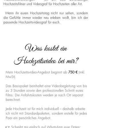
Hochzeitsfilmer und Videograf für Hochzeiten aller Art.
Wenn ihr euren Hochzeitstag nicht nur sehen, sondern
die Gefühle immer wieder neu erleben wollt, bin ich der
passende Hochzeitsvideograf für euch.
Was kostet ein
Hochzeitsvideo bei mir?
Mein Hochzeitsvideo-Angebot beginnt ab
750 €
(inkl.
MwSt).
Das Basispaket beinhaltet eine Videobegleitung von bis
zu 3 Stunden sowie den professionellen Schnitt eures
Films. Die Anfahrtskosten werden je nach Ort separat
berechnet.
Jede Hochzeit ist für mich individuell – deshalb arbeite
ich nicht mit Standardpaketen, sondern erstelle für jedes
Paar ein persönliches Angebot.
👉 Schreibt mir einfach auf WhatsApp eure Daten: