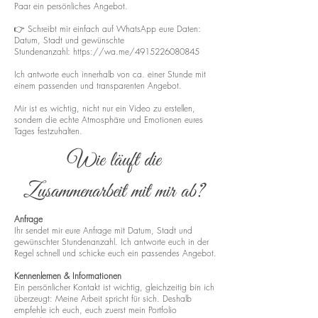
Paar ein persönliches Angebot.
👉 Schreibt mir einfach auf WhatsApp eure Daten:
Datum, Stadt und gewünschte
Stundenanzahl:
https://wa.me/4915226080845
Ich antworte euch innerhalb von ca. einer Stunde mit
einem passenden und transparenten Angebot.
Mir ist es wichtig, nicht nur ein Video zu erstellen,
sondern die echte Atmosphäre und Emotionen eures
Tages festzuhalten.
Wie läuft die
Zusammenarbeit mit mir ab?
Anfrage
Ihr sendet mir eure Anfrage mit Datum, Stadt und
gewünschter Stundenanzahl. Ich antworte euch in der
Regel schnell und schicke euch ein passendes Angebot.
Kennenlernen & Informationen
Ein persönlicher Kontakt ist wichtig, gleichzeitig bin ich
überzeugt: Meine Arbeit spricht für sich. Deshalb
empfehle ich euch, euch zuerst mein Portfolio