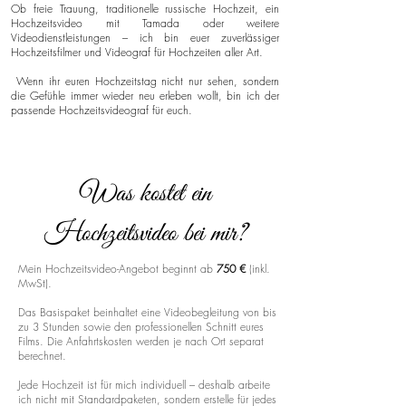
Ob freie Trauung, traditionelle russische Hochzeit, ein
Hochzeitsvideo mit Tamada oder weitere
Videodienstleistungen – ich bin euer zuverlässiger
Hochzeitsfilmer und Videograf für Hochzeiten aller Art.
Wenn ihr euren Hochzeitstag nicht nur sehen, sondern
die Gefühle immer wieder neu erleben wollt, bin ich der
passende Hochzeitsvideograf für euch.
Was kostet ein
Hochzeitsvideo bei mir?
Mein Hochzeitsvideo-Angebot beginnt ab
750 €
(inkl.
MwSt).
Das Basispaket beinhaltet eine Videobegleitung von bis
zu 3 Stunden sowie den professionellen Schnitt eures
Films. Die Anfahrtskosten werden je nach Ort separat
berechnet.
Jede Hochzeit ist für mich individuell – deshalb arbeite
ich nicht mit Standardpaketen, sondern erstelle für jedes