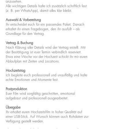
anzusehen.
Alle wichtigen Details halte ich zusätzlich schriftlich fest
(z. B. per WhatsApp), damit alles klar bleibt.
Auswahl & Vorbereitung
Ihr entscheidet euch für ein passendes Paket. Danach
erhaltet ihr einen Fragebogen, den ihr ausfüllt – als
Grundlage für den Vertrag.
Vertrag & Buchung
Nach Klärung aller Details wird der Vertrag erstellt. Mit
der Bestätigung ist euer Termin verbindlich reserviert.
Etwa eine Woche vor der Hochzeit schickt ihr mir euren
Ablaufplan mit Zeiten und Locations.
Hochzeitstag
Ich begleite euch professionell und unauffällig und halte
echte Emotionen und Momente fest.
Postproduktion
Euer Film wird sorgfältig geschnitten, emotional
aufgebaut und professionell ausgearbeitet.
Übergabe
Ihr erhaltet euren Hochzeitsfilm in hoher Qualität auf
einer USB-Stick. Auf Wunsch können auch Rohdaten zur
Verfügung gestellt werden.