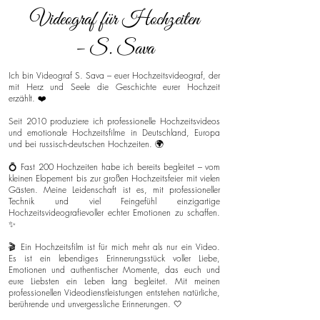
Videograf für Hochzeiten
– S. Sava
Ich bin Videograf S. Sava – euer Hochzeitsvideograf, der
mit Herz und Seele die Geschichte eurer Hochzeit
erzählt. ❤️
Seit 2010 produziere ich professionelle Hochzeitsvideos
und emotionale Hochzeitsfilme in Deutschland, Europa
und bei russisch-deutschen Hochzeiten. 🌍
💍 Fast 200 Hochzeiten habe ich bereits begleitet – vom
kleinen Elopement bis zur großen Hochzeitsfeier mit vielen
Gästen. Meine Leidenschaft ist es, mit professioneller
Technik und viel Feingefühl einzigartige
Hochzeitsvideografievoller echter Emotionen zu schaffen.
✨
🎬 Ein Hochzeitsfilm ist für mich mehr als nur ein Video.
Es ist ein lebendiges Erinnerungsstück voller Liebe,
Emotionen und authentischer Momente, das euch und
eure Liebsten ein Leben lang begleitet. Mit meinen
professionellen Videodienstleistungen entstehen natürliche,
berührende und unvergessliche Erinnerungen. 🤍