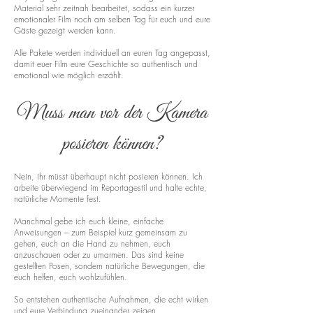
Material sehr zeitnah bearbeitet, sodass ein kurzer
emotionaler Film noch am selben Tag für euch und eure
Gäste gezeigt werden kann.
Alle Pakete werden individuell an euren Tag angepasst,
damit euer Film eure Geschichte so authentisch und
emotional wie möglich erzählt.
Muss man vor der Kamera
posieren können?
Nein, ihr müsst überhaupt nicht posieren können. Ich
arbeite überwiegend im Reportagestil und halte echte,
natürliche Momente fest.
Manchmal gebe ich euch kleine, einfache
Anweisungen – zum Beispiel kurz gemeinsam zu
gehen, euch an die Hand zu nehmen, euch
anzuschauen oder zu umarmen. Das sind keine
gestellten Posen, sondern natürliche Bewegungen, die
euch helfen, euch wohlzufühlen.
So entstehen authentische Aufnahmen, die echt wirken
und eure Verbindung zueinander zeigen