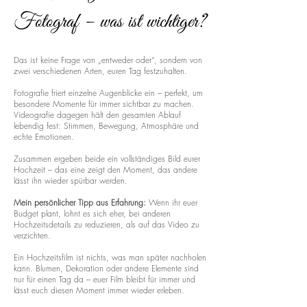
Fotograf – was ist wichtiger?
Das ist keine Frage von „entweder oder“, sondern von
zwei verschiedenen Arten, euren Tag festzuhalten.
Fotografie friert einzelne Augenblicke ein – perfekt, um
besondere Momente für immer sichtbar zu machen.
Videografie dagegen hält den gesamten Ablauf
lebendig fest: Stimmen, Bewegung, Atmosphäre und
echte Emotionen.
Zusammen ergeben beide ein vollständiges Bild eurer
Hochzeit – das eine zeigt den Moment, das andere
lässt ihn wieder spürbar werden.
Mein persönlicher Tipp aus Erfahrung:
Wenn ihr euer
Budget plant, lohnt es sich eher, bei anderen
Hochzeitsdetails zu reduzieren, als auf das Video zu
verzichten.
Ein Hochzeitsfilm ist nichts, was man später nachholen
kann. Blumen, Dekoration oder andere Elemente sind
nur für einen Tag da – euer Film bleibt für immer und
lässt euch diesen Moment immer wieder erleben.