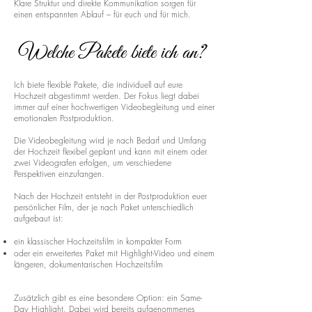
Klare Struktur und direkte Kommunikation sorgen für
einen entspannten Ablauf – für euch und für mich.
Welche Pakete biete ich an?
Ich biete flexible Pakete, die individuell auf eure
Hochzeit abgestimmt werden. Der Fokus liegt dabei
immer auf einer hochwertigen Videobegleitung und einer
emotionalen Postproduktion.
Die Videobegleitung wird je nach Bedarf und Umfang
der Hochzeit flexibel geplant und kann mit einem oder
zwei Videografen erfolgen, um verschiedene
Perspektiven einzufangen.
Nach der Hochzeit entsteht in der Postproduktion euer
persönlicher Film, der je nach Paket unterschiedlich
aufgebaut ist:
ein klassischer Hochzeitsfilm in kompakter Form
oder ein erweitertes Paket mit Highlight-Video und einem
längeren, dokumentarischen Hochzeitsfilm
Zusätzlich gibt es eine besondere Option: ein Same-
Day Highlight. Dabei wird bereits aufgenommenes