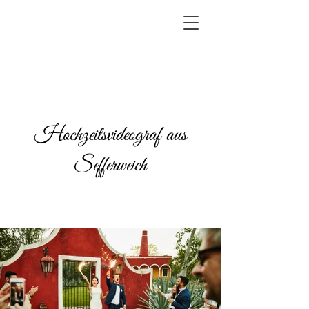
Hochzeitsvideograf aus
Sefferweich