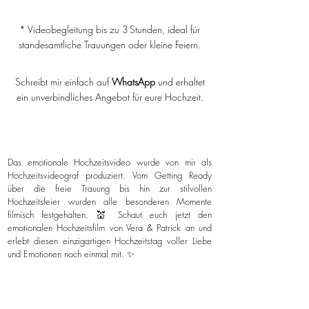
* Videobegleitung bis zu 3 Stunden, ideal für
standesamtliche Trauungen oder kleine Feiern.
Schreibt mir einfach auf
WhatsApp
und erhaltet
ein unverbindliches Angebot für eure Hochzeit.
Das emotionale Hochzeitsvideo wurde von mir als
Hochzeitsvideograf produziert. Vom Getting Ready
über die freie Trauung bis hin zur stilvollen
Hochzeitsfeier wurden alle besonderen Momente
filmisch festgehalten. 💒 Schaut euch jetzt den
emotionalen Hochzeitsfilm von Vera & Patrick an und
erlebt diesen einzigartigen Hochzeitstag voller Liebe
und Emotionen noch einmal mit. ✨