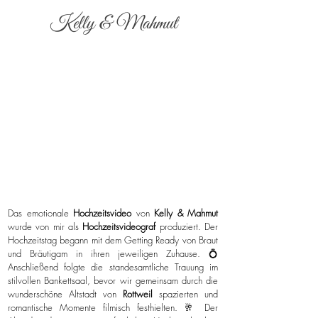
Kelly & Mahmut
Das emotionale
Hochzeitsvideo
von
Kelly & Mahmut
wurde von mir als
Hochzeitsvideograf
produziert. Der
Hochzeitstag begann mit dem Getting Ready von Braut
und Bräutigam in ihren jeweiligen Zuhause. 💍
Anschließend folgte die standesamtliche Trauung im
stilvollen Bankettsaal, bevor wir gemeinsam durch die
wunderschöne Altstadt von
Rottweil
spazierten und
romantische Momente filmisch festhielten. 🥂 Der