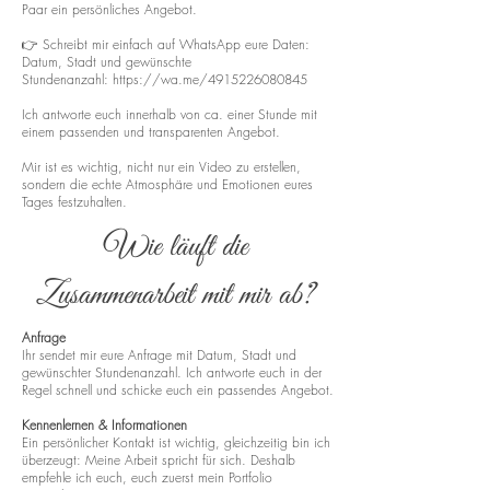
Paar ein persönliches Angebot.
👉 Schreibt mir einfach auf WhatsApp eure Daten:
Datum, Stadt und gewünschte
Stundenanzahl:
https://wa.me/4915226080845
Ich antworte euch innerhalb von ca. einer Stunde mit
einem passenden und transparenten Angebot.
Mir ist es wichtig, nicht nur ein Video zu erstellen,
sondern die echte Atmosphäre und Emotionen eures
Tages festzuhalten.
Wie läuft die
Zusammenarbeit mit mir ab?
Anfrage
Ihr sendet mir eure Anfrage mit Datum, Stadt und
gewünschter Stundenanzahl. Ich antworte euch in der
Regel schnell und schicke euch ein passendes Angebot.
Kennenlernen & Informationen
Ein persönlicher Kontakt ist wichtig, gleichzeitig bin ich
überzeugt: Meine Arbeit spricht für sich. Deshalb
empfehle ich euch, euch zuerst mein Portfolio