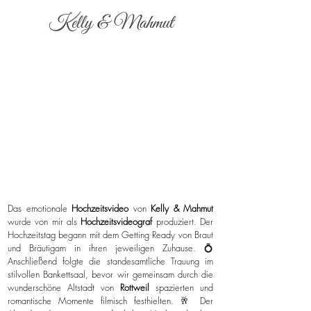
Kelly & Mahmut
Das emotionale
Hochzeitsvideo
von
Kelly & Mahmut
wurde von mir als
Hochzeitsvideograf
produziert. Der
Hochzeitstag begann mit dem Getting Ready von Braut
und Bräutigam in ihren jeweiligen Zuhause. 💍
Anschließend folgte die standesamtliche Trauung im
stilvollen Bankettsaal, bevor wir gemeinsam durch die
wunderschöne Altstadt von
Rottweil
spazierten und
romantische Momente filmisch festhielten. 🥂 Der