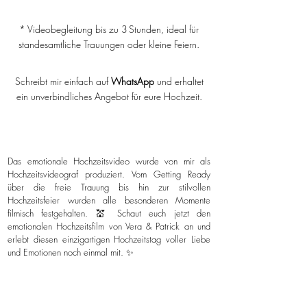
* Videobegleitung bis zu 3 Stunden, ideal für
standesamtliche Trauungen oder kleine Feiern.
Schreibt mir einfach auf
WhatsApp
und erhaltet
ein unverbindliches Angebot für eure Hochzeit.
Das emotionale Hochzeitsvideo wurde von mir als
Hochzeitsvideograf produziert. Vom Getting Ready
über die freie Trauung bis hin zur stilvollen
Hochzeitsfeier wurden alle besonderen Momente
filmisch festgehalten. 💒 Schaut euch jetzt den
emotionalen Hochzeitsfilm von Vera & Patrick an und
erlebt diesen einzigartigen Hochzeitstag voller Liebe
und Emotionen noch einmal mit. ✨