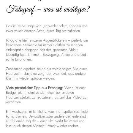
Fotograf – was ist wichtiger?
Das ist keine Frage von „entweder oder“, sondern von
zwei verschiedenen Arten, euren Tag festzuhalten.
Fotografie friert einzelne Augenblicke ein – perfekt, um
besondere Momente für immer sichtbar zu machen.
Videografie dagegen hält den gesamten Ablauf
lebendig fest: Stimmen, Bewegung, Atmosphäre und
echte Emotionen.
Zusammen ergeben beide ein vollständiges Bild eurer
Hochzeit – das eine zeigt den Moment, das andere
lässt ihn wieder spürbar werden.
Mein persönlicher Tipp aus Erfahrung:
Wenn ihr euer
Budget plant, lohnt es sich eher, bei anderen
Hochzeitsdetails zu reduzieren, als auf das Video zu
verzichten.
Ein Hochzeitsfilm ist nichts, was man später nachholen
kann. Blumen, Dekoration oder andere Elemente sind
nur für einen Tag da – euer Film bleibt für immer und
lässt euch diesen Moment immer wieder erleben.