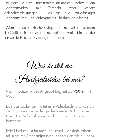
Ob freie Trauung, traditionelle russische Hochzeit, ein
Hochzeitsvideo mit Tamada oder weitere
Videodienstleistungen – ich bin euer zuverlässiger
Hochzeitsfilmer und Videograf für Hochzeiten aller Art.
Wenn ihr euren Hochzeitstag nicht nur sehen, sondern
die Gefühle immer wieder neu erleben wollt, bin ich der
passende Hochzeitsvideograf für euch.
Was kostet ein
Hochzeitsvideo bei mir?
Mein Hochzeitsvideo-Angebot beginnt ab
750 €
(inkl.
MwSt).
Das Basispaket beinhaltet eine Videobegleitung von bis
zu 3 Stunden sowie den professionellen Schnitt eures
Films. Die Anfahrtskosten werden je nach Ort separat
berechnet.
Jede Hochzeit ist für mich individuell – deshalb arbeite
ich nicht mit Standardpaketen, sondern erstelle für jedes