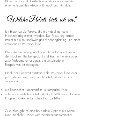
Klare Struktur und direkte Kommunikation sorgen für
einen entspannten Ablauf – für euch und für mich.
Welche Pakete biete ich an?
Ich biete flexible Pakete, die individuell auf eure
Hochzeit abgestimmt werden. Der Fokus liegt dabei
immer auf einer hochwertigen Videobegleitung und einer
emotionalen Postproduktion.
Die Videobegleitung wird je nach Bedarf und Umfang
der Hochzeit flexibel geplant und kann mit einem oder
zwei Videografen erfolgen, um verschiedene
Perspektiven einzufangen.
Nach der Hochzeit entsteht in der Postproduktion euer
persönlicher Film, der je nach Paket unterschiedlich
aufgebaut ist:
ein klassischer Hochzeitsfilm in kompakter Form
oder ein erweitertes Paket mit Highlight-Video und einem
längeren, dokumentarischen Hochzeitsfilm
Zusätzlich gibt es eine besondere Option: ein Same-
Day Highlight. Dabei wird bereits aufgenommenes