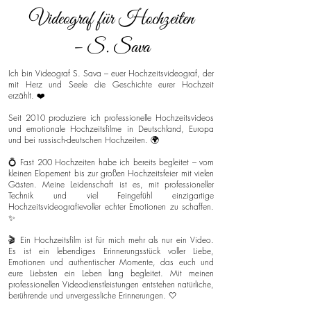
Videograf für Hochzeiten
– S. Sava
Ich bin Videograf S. Sava – euer Hochzeitsvideograf, der
mit Herz und Seele die Geschichte eurer Hochzeit
erzählt. ❤️
Seit 2010 produziere ich professionelle Hochzeitsvideos
und emotionale Hochzeitsfilme in Deutschland, Europa
und bei russisch-deutschen Hochzeiten. 🌍
💍 Fast 200 Hochzeiten habe ich bereits begleitet – vom
kleinen Elopement bis zur großen Hochzeitsfeier mit vielen
Gästen. Meine Leidenschaft ist es, mit professioneller
Technik und viel Feingefühl einzigartige
Hochzeitsvideografievoller echter Emotionen zu schaffen.
✨
🎬 Ein Hochzeitsfilm ist für mich mehr als nur ein Video.
Es ist ein lebendiges Erinnerungsstück voller Liebe,
Emotionen und authentischer Momente, das euch und
eure Liebsten ein Leben lang begleitet. Mit meinen
professionellen Videodienstleistungen entstehen natürliche,
berührende und unvergessliche Erinnerungen. 🤍