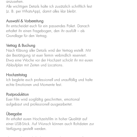
anzusehen.
Alle wichtigen Details halte ich zusätzlich schriftlich fest
(z. B. per WhatsApp), damit alles klar bleibt.
Auswahl & Vorbereitung
Ihr entscheidet euch für ein passendes Paket. Danach
erhaltet ihr einen Fragebogen, den ihr ausfüllt – als
Grundlage für den Vertrag.
Vertrag & Buchung
Nach Klärung aller Details wird der Vertrag erstellt. Mit
der Bestätigung ist euer Termin verbindlich reserviert.
Etwa eine Woche vor der Hochzeit schickt ihr mir euren
Ablaufplan mit Zeiten und Locations.
Hochzeitstag
Ich begleite euch professionell und unauffällig und halte
echte Emotionen und Momente fest.
Postproduktion
Euer Film wird sorgfältig geschnitten, emotional
aufgebaut und professionell ausgearbeitet.
Übergabe
Ihr erhaltet euren Hochzeitsfilm in hoher Qualität auf
einer USB-Stick. Auf Wunsch können auch Rohdaten zur
Verfügung gestellt werden.