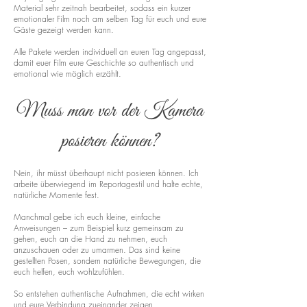
Material sehr zeitnah bearbeitet, sodass ein kurzer
emotionaler Film noch am selben Tag für euch und eure
Gäste gezeigt werden kann.
Alle Pakete werden individuell an euren Tag angepasst,
damit euer Film eure Geschichte so authentisch und
emotional wie möglich erzählt.
Muss man vor der Kamera
posieren können?
Nein, ihr müsst überhaupt nicht posieren können. Ich
arbeite überwiegend im Reportagestil und halte echte,
natürliche Momente fest.
Manchmal gebe ich euch kleine, einfache
Anweisungen – zum Beispiel kurz gemeinsam zu
gehen, euch an die Hand zu nehmen, euch
anzuschauen oder zu umarmen. Das sind keine
gestellten Posen, sondern natürliche Bewegungen, die
euch helfen, euch wohlzufühlen.
So entstehen authentische Aufnahmen, die echt wirken
und eure Verbindung zueinander zeigen