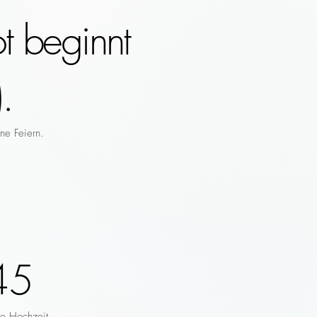
t beginnt
.
ne Feiern.
45
re Hochzeit.