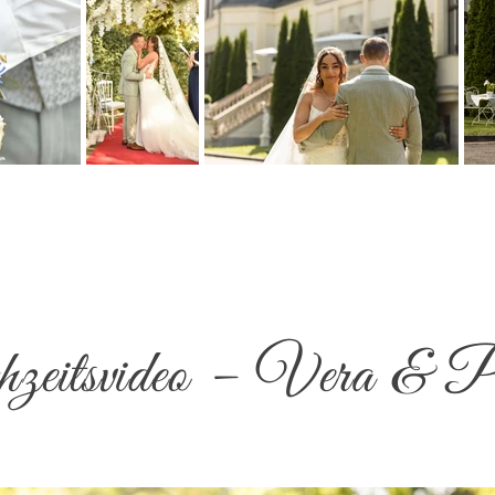
eitsvideo – Vera & P