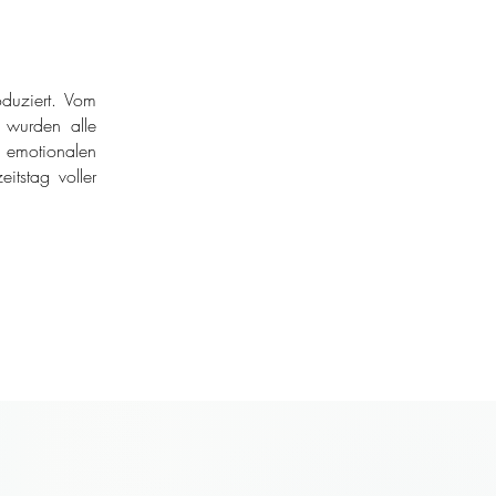
duziert. Vom
r wurden alle
 emotionalen
itstag voller