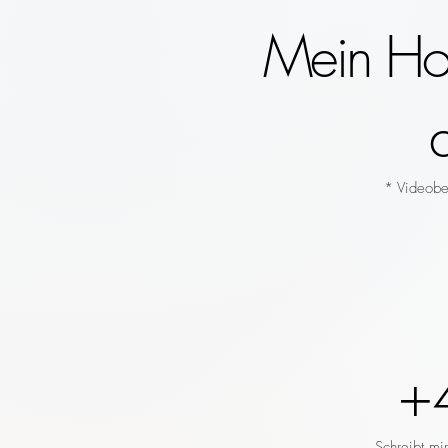
Mein Hoc
* Videobeg
+
Schreibt mi