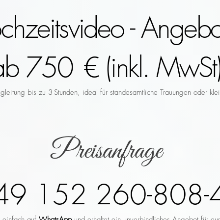
hzeitsvideo - Angebo
ab 750 € (inkl. MwSt)
leitung bis zu 3 Stunden, ideal für standesamtliche Trauungen oder klei
Preisanfrage
49 152 260-808-
r einfach auf
WhatsApp
und erhaltet ein unverbindliches Angebot für eu