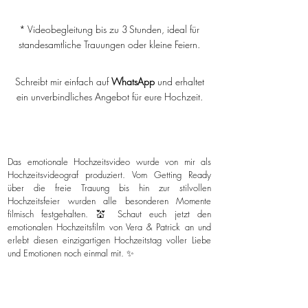
* Videobegleitung bis zu 3 Stunden, ideal für
standesamtliche Trauungen oder kleine Feiern.
Schreibt mir einfach auf
WhatsApp
und erhaltet
ein unverbindliches Angebot für eure Hochzeit.
Das emotionale Hochzeitsvideo wurde von mir als
Hochzeitsvideograf produziert. Vom Getting Ready
über die freie Trauung bis hin zur stilvollen
Hochzeitsfeier wurden alle besonderen Momente
filmisch festgehalten. 💒 Schaut euch jetzt den
emotionalen Hochzeitsfilm von Vera & Patrick an und
erlebt diesen einzigartigen Hochzeitstag voller Liebe
und Emotionen noch einmal mit. ✨