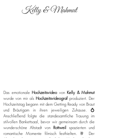
Kelly & Mahmut
Das emotionale
Hochzeitsvideo
von
Kelly & Mahmut
wurde von mir als
Hochzeitsvideograf
produziert. Der
Hochzeitstag begann mit dem Getting Ready von Braut
und Bräutigam in ihren jeweiligen Zuhause. 💍
Anschließend folgte die standesamtliche Trauung im
stilvollen Bankettsaal, bevor wir gemeinsam durch die
wunderschöne Altstadt von
Rottweil
spazierten und
romantische Momente filmisch festhielten. 🥂 Der