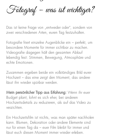
Fotograf – was ist wichtiger?
Das ist keine Frage von „entweder oder“, sondern von
zwei verschiedenen Arten, euren Tag festzuhalten.
Fotografie friert einzelne Augenblicke ein – perfekt, um
besondere Momente für immer sichtbar zu machen.
Videografie dagegen hält den gesamten Ablauf
lebendig fest: Stimmen, Bewegung, Atmosphäre und
echte Emotionen.
Zusammen ergeben beide ein vollständiges Bild eurer
Hochzeit – das eine zeigt den Moment, das andere
lässt ihn wieder spürbar werden.
Mein persönlicher Tipp aus Erfahrung:
Wenn ihr euer
Budget plant, lohnt es sich eher, bei anderen
Hochzeitsdetails zu reduzieren, als auf das Video zu
verzichten.
Ein Hochzeitsfilm ist nichts, was man später nachholen
kann. Blumen, Dekoration oder andere Elemente sind
nur für einen Tag da – euer Film bleibt für immer und
lässt euch diesen Moment immer wieder erleben.