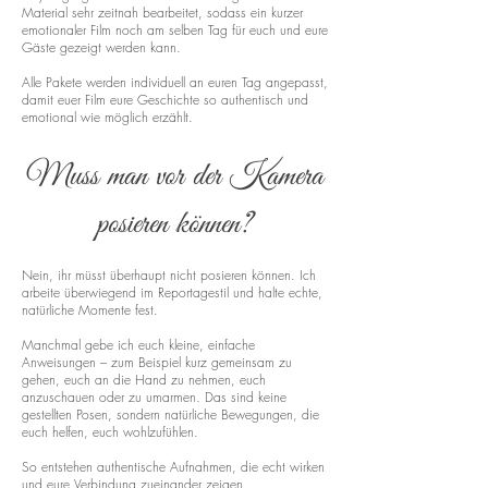
Material sehr zeitnah bearbeitet, sodass ein kurzer
emotionaler Film noch am selben Tag für euch und eure
Gäste gezeigt werden kann.
Alle Pakete werden individuell an euren Tag angepasst,
damit euer Film eure Geschichte so authentisch und
emotional wie möglich erzählt.
Muss man vor der Kamera
posieren können?
Nein, ihr müsst überhaupt nicht posieren können. Ich
arbeite überwiegend im Reportagestil und halte echte,
natürliche Momente fest.
Manchmal gebe ich euch kleine, einfache
Anweisungen – zum Beispiel kurz gemeinsam zu
gehen, euch an die Hand zu nehmen, euch
anzuschauen oder zu umarmen. Das sind keine
gestellten Posen, sondern natürliche Bewegungen, die
euch helfen, euch wohlzufühlen.
So entstehen authentische Aufnahmen, die echt wirken
und eure Verbindung zueinander zeigen