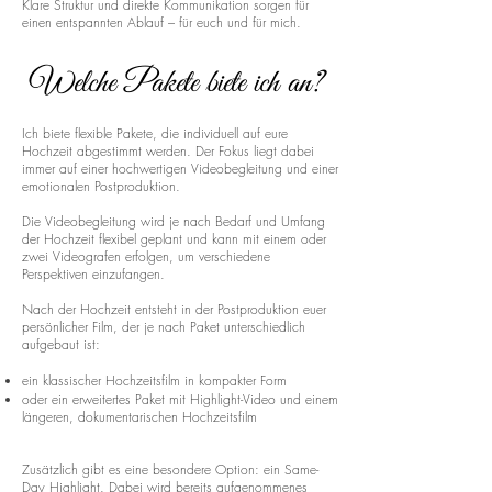
Klare Struktur und direkte Kommunikation sorgen für
einen entspannten Ablauf – für euch und für mich.
Welche Pakete biete ich an?
Ich biete flexible Pakete, die individuell auf eure
Hochzeit abgestimmt werden. Der Fokus liegt dabei
immer auf einer hochwertigen Videobegleitung und einer
emotionalen Postproduktion.
Die Videobegleitung wird je nach Bedarf und Umfang
der Hochzeit flexibel geplant und kann mit einem oder
zwei Videografen erfolgen, um verschiedene
Perspektiven einzufangen.
Nach der Hochzeit entsteht in der Postproduktion euer
persönlicher Film, der je nach Paket unterschiedlich
aufgebaut ist:
ein klassischer Hochzeitsfilm in kompakter Form
oder ein erweitertes Paket mit Highlight-Video und einem
längeren, dokumentarischen Hochzeitsfilm
Zusätzlich gibt es eine besondere Option: ein Same-
Day Highlight. Dabei wird bereits aufgenommenes