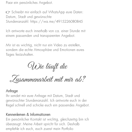
Paar ein persönliches Angebot.
👉 Schreibt mir einfach auf WhatsApp eure Daten:
Datum, Stadt und gewünschte
Stundenanzahl:
https://wa.me/4915226080845
Ich antworte euch innerhalb von ca. einer Stunde mit
einem passenden und transparenten Angebot.
Mir ist es wichtig, nicht nur ein Video zu erstellen,
sondern die echte Atmosphäre und Emotionen eures
Tages festzuhalten.
Wie läuft die
Zusammenarbeit mit mir ab?
Anfrage
Ihr sendet mir eure Anfrage mit Datum, Stadt und
gewünschter Stundenanzahl. Ich antworte euch in der
Regel schnell und schicke euch ein passendes Angebot.
Kennenlernen & Informationen
Ein persönlicher Kontakt ist wichtig, gleichzeitig bin ich
überzeugt: Meine Arbeit spricht für sich. Deshalb
empfehle ich euch, euch zuerst mein Portfolio