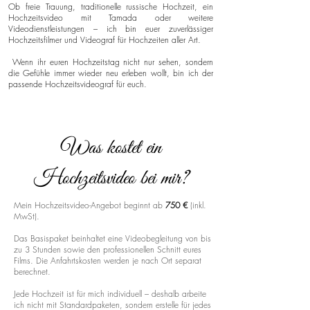
Ob freie Trauung, traditionelle russische Hochzeit, ein
Hochzeitsvideo mit Tamada oder weitere
Videodienstleistungen – ich bin euer zuverlässiger
Hochzeitsfilmer und Videograf für Hochzeiten aller Art.
Wenn ihr euren Hochzeitstag nicht nur sehen, sondern
die Gefühle immer wieder neu erleben wollt, bin ich der
passende Hochzeitsvideograf für euch.
Was kostet ein
Hochzeitsvideo bei mir?
Mein Hochzeitsvideo-Angebot beginnt ab
750 €
(inkl.
MwSt).
Das Basispaket beinhaltet eine Videobegleitung von bis
zu 3 Stunden sowie den professionellen Schnitt eures
Films. Die Anfahrtskosten werden je nach Ort separat
berechnet.
Jede Hochzeit ist für mich individuell – deshalb arbeite
ich nicht mit Standardpaketen, sondern erstelle für jedes