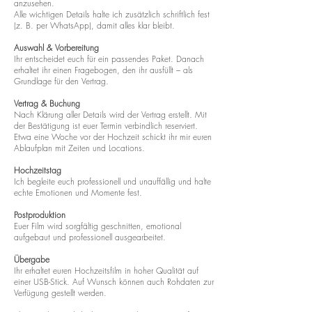
anzusehen.
Alle wichtigen Details halte ich zusätzlich schriftlich fest
(z. B. per WhatsApp), damit alles klar bleibt.
Auswahl & Vorbereitung
Ihr entscheidet euch für ein passendes Paket. Danach
erhaltet ihr einen Fragebogen, den ihr ausfüllt – als
Grundlage für den Vertrag.
Vertrag & Buchung
Nach Klärung aller Details wird der Vertrag erstellt. Mit
der Bestätigung ist euer Termin verbindlich reserviert.
Etwa eine Woche vor der Hochzeit schickt ihr mir euren
Ablaufplan mit Zeiten und Locations.
Hochzeitstag
Ich begleite euch professionell und unauffällig und halte
echte Emotionen und Momente fest.
Postproduktion
Euer Film wird sorgfältig geschnitten, emotional
aufgebaut und professionell ausgearbeitet.
Übergabe
Ihr erhaltet euren Hochzeitsfilm in hoher Qualität auf
einer USB-Stick. Auf Wunsch können auch Rohdaten zur
Verfügung gestellt werden.