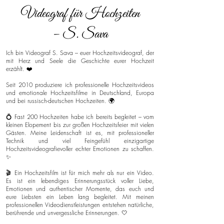
Videograf für Hochzeiten
– S. Sava
Ich bin Videograf S. Sava – euer Hochzeitsvideograf, der
mit Herz und Seele die Geschichte eurer Hochzeit
erzählt. ❤️
Seit 2010 produziere ich professionelle Hochzeitsvideos
und emotionale Hochzeitsfilme in Deutschland, Europa
und bei russisch-deutschen Hochzeiten. 🌍
💍 Fast 200 Hochzeiten habe ich bereits begleitet – vom
kleinen Elopement bis zur großen Hochzeitsfeier mit vielen
Gästen. Meine Leidenschaft ist es, mit professioneller
Technik und viel Feingefühl einzigartige
Hochzeitsvideografievoller echter Emotionen zu schaffen.
✨
🎬 Ein Hochzeitsfilm ist für mich mehr als nur ein Video.
Es ist ein lebendiges Erinnerungsstück voller Liebe,
Emotionen und authentischer Momente, das euch und
eure Liebsten ein Leben lang begleitet. Mit meinen
professionellen Videodienstleistungen entstehen natürliche,
berührende und unvergessliche Erinnerungen. 🤍