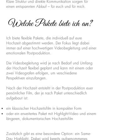
Klare Struktur und direkte Kommunikation sorgen für
einen entspannten Ablauf – für euch und für mich.
Welche Pakete biete ich an?
Ich biete flexible Pakete, die individuell auf eure
Hochzeit abgestimmt werden. Der Fokus liegt dabei
immer auf einer hochwertigen Videobegleitung und einer
emotionalen Postproduktion.
Die Videobegleitung wird je nach Bedarf und Umfang
der Hochzeit flexibel geplant und kann mit einem oder
zwei Videografen erfolgen, um verschiedene
Perspektiven einzufangen.
Nach der Hochzeit entsteht in der Postproduktion euer
persönlicher Film, der je nach Paket unterschiedlich
aufgebaut ist:
ein klassischer Hochzeitsfilm in kompakter Form
oder ein erweitertes Paket mit Highlight-Video und einem
längeren, dokumentarischen Hochzeitsfilm
Zusätzlich gibt es eine besondere Option: ein Same-
Day Highlight. Dabei wird bereits aufgenommenes