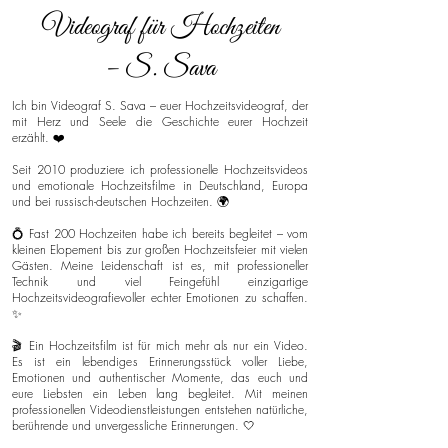
Videograf für Hochzeiten
– S. Sava
Ich bin Videograf S. Sava – euer Hochzeitsvideograf, der
mit Herz und Seele die Geschichte eurer Hochzeit
erzählt. ❤️
Seit 2010 produziere ich professionelle Hochzeitsvideos
und emotionale Hochzeitsfilme in Deutschland, Europa
und bei russisch-deutschen Hochzeiten. 🌍
💍 Fast 200 Hochzeiten habe ich bereits begleitet – vom
kleinen Elopement bis zur großen Hochzeitsfeier mit vielen
Gästen. Meine Leidenschaft ist es, mit professioneller
Technik und viel Feingefühl einzigartige
Hochzeitsvideografievoller echter Emotionen zu schaffen.
✨
🎬 Ein Hochzeitsfilm ist für mich mehr als nur ein Video.
Es ist ein lebendiges Erinnerungsstück voller Liebe,
Emotionen und authentischer Momente, das euch und
eure Liebsten ein Leben lang begleitet. Mit meinen
professionellen Videodienstleistungen entstehen natürliche,
berührende und unvergessliche Erinnerungen. 🤍