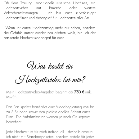
Ob freie Trauung, traditionelle russische Hochzeit, ein
Hochzeitsvideo mit Tamada oder weitere
Videodienstleistungen – ich bin euer zuverlässiger
Hochzeitsfilmer und Videograf für Hochzeiten aller Art.
Wenn ihr euren Hochzeitstag nicht nur sehen, sondern
die Gefühle immer wieder neu erleben wollt, bin ich der
passende Hochzeitsvideograf für euch.
Was kostet ein
Hochzeitsvideo bei mir?
Mein Hochzeitsvideo-Angebot beginnt ab
750 €
(inkl.
MwSt).
Das Basispaket beinhaltet eine Videobegleitung von bis
zu 3 Stunden sowie den professionellen Schnitt eures
Films. Die Anfahrtskosten werden je nach Ort separat
berechnet.
Jede Hochzeit ist für mich individuell – deshalb arbeite
ich nicht mit Standardpaketen, sondern erstelle für jedes