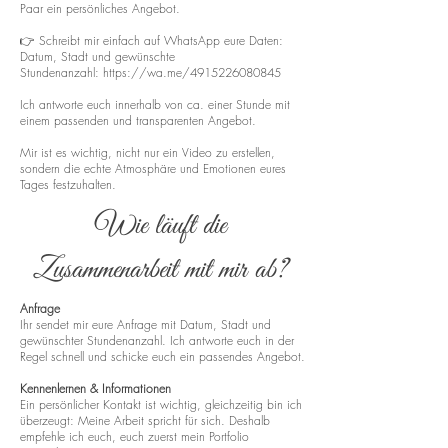
Paar ein persönliches Angebot.
👉 Schreibt mir einfach auf WhatsApp eure Daten:
Datum, Stadt und gewünschte
Stundenanzahl:
https://wa.me/4915226080845
Ich antworte euch innerhalb von ca. einer Stunde mit
einem passenden und transparenten Angebot.
Mir ist es wichtig, nicht nur ein Video zu erstellen,
sondern die echte Atmosphäre und Emotionen eures
Tages festzuhalten.
Wie läuft die
Zusammenarbeit mit mir ab?
Anfrage
Ihr sendet mir eure Anfrage mit Datum, Stadt und
gewünschter Stundenanzahl. Ich antworte euch in der
Regel schnell und schicke euch ein passendes Angebot.
Kennenlernen & Informationen
Ein persönlicher Kontakt ist wichtig, gleichzeitig bin ich
überzeugt: Meine Arbeit spricht für sich. Deshalb
empfehle ich euch, euch zuerst mein Portfolio