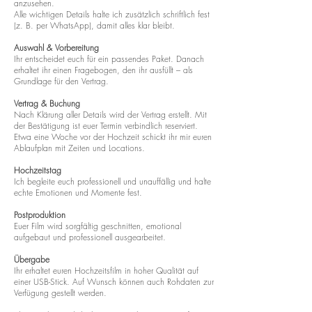
anzusehen.
Alle wichtigen Details halte ich zusätzlich schriftlich fest
(z. B. per WhatsApp), damit alles klar bleibt.
Auswahl & Vorbereitung
Ihr entscheidet euch für ein passendes Paket. Danach
erhaltet ihr einen Fragebogen, den ihr ausfüllt – als
Grundlage für den Vertrag.
Vertrag & Buchung
Nach Klärung aller Details wird der Vertrag erstellt. Mit
der Bestätigung ist euer Termin verbindlich reserviert.
Etwa eine Woche vor der Hochzeit schickt ihr mir euren
Ablaufplan mit Zeiten und Locations.
Hochzeitstag
Ich begleite euch professionell und unauffällig und halte
echte Emotionen und Momente fest.
Postproduktion
Euer Film wird sorgfältig geschnitten, emotional
aufgebaut und professionell ausgearbeitet.
Übergabe
Ihr erhaltet euren Hochzeitsfilm in hoher Qualität auf
einer USB-Stick. Auf Wunsch können auch Rohdaten zur
Verfügung gestellt werden.