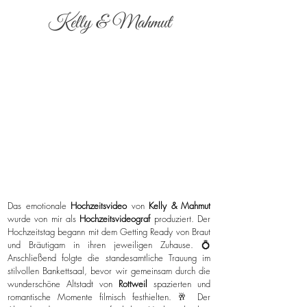
Kelly & Mahmut
Das emotionale
Hochzeitsvideo
von
Kelly & Mahmut
wurde von mir als
Hochzeitsvideograf
produziert. Der
Hochzeitstag begann mit dem Getting Ready von Braut
und Bräutigam in ihren jeweiligen Zuhause. 💍
Anschließend folgte die standesamtliche Trauung im
stilvollen Bankettsaal, bevor wir gemeinsam durch die
wunderschöne Altstadt von
Rottweil
spazierten und
romantische Momente filmisch festhielten. 🥂 Der