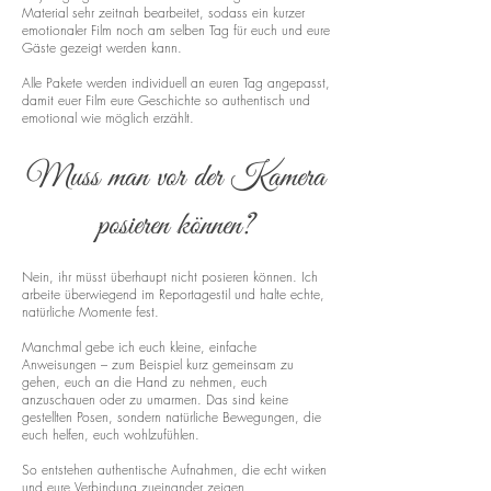
Material sehr zeitnah bearbeitet, sodass ein kurzer
emotionaler Film noch am selben Tag für euch und eure
Gäste gezeigt werden kann.
Alle Pakete werden individuell an euren Tag angepasst,
damit euer Film eure Geschichte so authentisch und
emotional wie möglich erzählt.
Muss man vor der Kamera
posieren können?
Nein, ihr müsst überhaupt nicht posieren können. Ich
arbeite überwiegend im Reportagestil und halte echte,
natürliche Momente fest.
Manchmal gebe ich euch kleine, einfache
Anweisungen – zum Beispiel kurz gemeinsam zu
gehen, euch an die Hand zu nehmen, euch
anzuschauen oder zu umarmen. Das sind keine
gestellten Posen, sondern natürliche Bewegungen, die
euch helfen, euch wohlzufühlen.
So entstehen authentische Aufnahmen, die echt wirken
und eure Verbindung zueinander zeigen