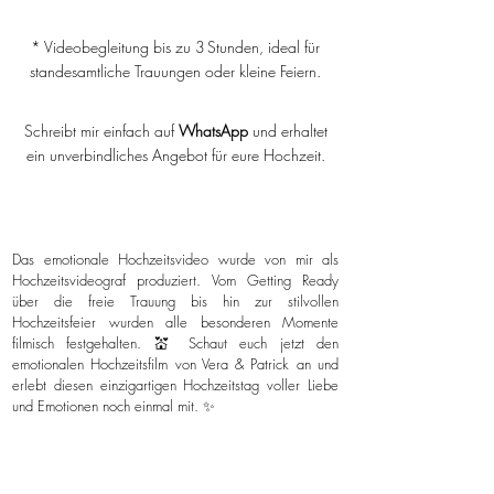
* Videobegleitung bis zu 3 Stunden, ideal für
standesamtliche Trauungen oder kleine Feiern.
Schreibt mir einfach auf
WhatsApp
und erhaltet
ein unverbindliches Angebot für eure Hochzeit.
Das emotionale Hochzeitsvideo wurde von mir als
Hochzeitsvideograf produziert. Vom Getting Ready
über die freie Trauung bis hin zur stilvollen
Hochzeitsfeier wurden alle besonderen Momente
filmisch festgehalten. 💒 Schaut euch jetzt den
emotionalen Hochzeitsfilm von Vera & Patrick an und
erlebt diesen einzigartigen Hochzeitstag voller Liebe
und Emotionen noch einmal mit. ✨