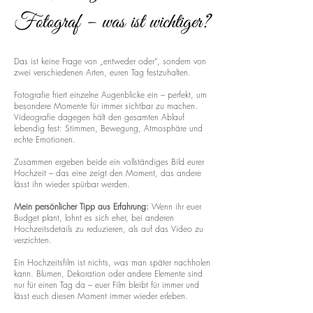
Fotograf – was ist wichtiger?
Das ist keine Frage von „entweder oder“, sondern von
zwei verschiedenen Arten, euren Tag festzuhalten.
Fotografie friert einzelne Augenblicke ein – perfekt, um
besondere Momente für immer sichtbar zu machen.
Videografie dagegen hält den gesamten Ablauf
lebendig fest: Stimmen, Bewegung, Atmosphäre und
echte Emotionen.
Zusammen ergeben beide ein vollständiges Bild eurer
Hochzeit – das eine zeigt den Moment, das andere
lässt ihn wieder spürbar werden.
Mein persönlicher Tipp aus Erfahrung:
Wenn ihr euer
Budget plant, lohnt es sich eher, bei anderen
Hochzeitsdetails zu reduzieren, als auf das Video zu
verzichten.
Ein Hochzeitsfilm ist nichts, was man später nachholen
kann. Blumen, Dekoration oder andere Elemente sind
nur für einen Tag da – euer Film bleibt für immer und
lässt euch diesen Moment immer wieder erleben.