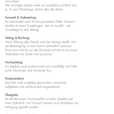
anzusehen.
Alle wichtigen Details halte ich zusätzlich schriftlich fest
(z. B. per WhatsApp), damit alles klar bleibt.
Auswahl & Vorbereitung
Ihr entscheidet euch für ein passendes Paket. Danach
erhaltet ihr einen Fragebogen, den ihr ausfüllt – als
Grundlage für den Vertrag.
Vertrag & Buchung
Nach Klärung aller Details wird der Vertrag erstellt. Mit
der Bestätigung ist euer Termin verbindlich reserviert.
Etwa eine Woche vor der Hochzeit schickt ihr mir euren
Ablaufplan mit Zeiten und Locations.
Hochzeitstag
Ich begleite euch professionell und unauffällig und halte
echte Emotionen und Momente fest.
Postproduktion
Euer Film wird sorgfältig geschnitten, emotional
aufgebaut und professionell ausgearbeitet.
Übergabe
Ihr erhaltet euren Hochzeitsfilm in hoher Qualität auf
einer USB-Stick. Auf Wunsch können auch Rohdaten zur
Verfügung gestellt werden.