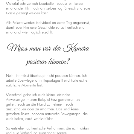
Material sehr zeitnah bearbeitet, sodass ein kurzer
emotionaler Film noch am selben Tag für euch und eure
Gäste gezeigt werden kann.
Alle Pakete werden individuell an euren Tag angepasst,
damit euer Film eure Geschichte so authentisch und
emotional wie möglich erzählt.
Muss man vor der Kamera
posieren können?
Nein, ihr müsst überhaupt nicht posieren können. Ich
arbeite überwiegend im Reportagestil und halte echte,
natürliche Momente fest.
Manchmal gebe ich euch kleine, einfache
Anweisungen – zum Beispiel kurz gemeinsam zu
gehen, euch an die Hand zu nehmen, euch
anzuschauen oder zu umarmen. Das sind keine
gestellten Posen, sondern natürliche Bewegungen, die
euch helfen, euch wohlzufühlen.
So entstehen authentische Aufnahmen, die echt wirken
und eure Verbindung zueinander zeigen