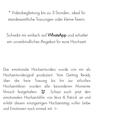
* Videobegleitung bis zu 3 Stunden, ideal für
standesamtliche Trauungen oder kleine Feiern.
Schreibt mir einfach auf
WhatsApp
und erhaltet
ein unverbindliches Angebot für eure Hochzeit.
Das emotionale Hochzeitsvideo wurde von mir als
Hochzeitsvideograf produziert. Vom Getting Ready
über die freie Trauung bis hin zur stilvollen
Hochzeitsfeier wurden alle besonderen Momente
filmisch festgehalten. 💒 Schaut euch jetzt den
emotionalen Hochzeitsfilm von Vera & Patrick an und
erlebt diesen einzigartigen Hochzeitstag voller Liebe
und Emotionen noch einmal mit. ✨