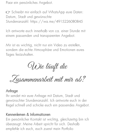
Paar ein persönliches Angebot.
👉 Schreibt mir einfach auf WhatsApp eure Daten:
Datum, Stadt und gewünschte
Stundenanzahl:
https://wa.me/4915226080845
Ich antworte euch innerhalb von ca. einer Stunde mit
einem passenden und transparenten Angebot.
Mir ist es wichtig, nicht nur ein Video zu erstellen,
sondern die echte Atmosphäre und Emotionen eures
Tages festzuhalten.
Wie läuft die
Zusammenarbeit mit mir ab?
Anfrage
Ihr sendet mir eure Anfrage mit Datum, Stadt und
gewünschter Stundenanzahl. Ich antworte euch in der
Regel schnell und schicke euch ein passendes Angebot.
Kennenlernen & Informationen
Ein persönlicher Kontakt ist wichtig, gleichzeitig bin ich
überzeugt: Meine Arbeit spricht für sich. Deshalb
empfehle ich euch, euch zuerst mein Portfolio