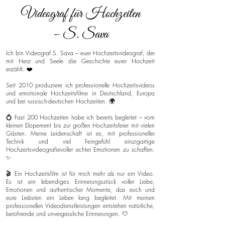
Videograf für Hochzeiten
– S. Sava
Ich bin Videograf S. Sava – euer Hochzeitsvideograf, der
mit Herz und Seele die Geschichte eurer Hochzeit
erzählt. ❤️
Seit 2010 produziere ich professionelle Hochzeitsvideos
und emotionale Hochzeitsfilme in Deutschland, Europa
und bei russisch-deutschen Hochzeiten. 🌍
💍 Fast 200 Hochzeiten habe ich bereits begleitet – vom
kleinen Elopement bis zur großen Hochzeitsfeier mit vielen
Gästen. Meine Leidenschaft ist es, mit professioneller
Technik und viel Feingefühl einzigartige
Hochzeitsvideografievoller echter Emotionen zu schaffen.
✨
🎬 Ein Hochzeitsfilm ist für mich mehr als nur ein Video.
Es ist ein lebendiges Erinnerungsstück voller Liebe,
Emotionen und authentischer Momente, das euch und
eure Liebsten ein Leben lang begleitet. Mit meinen
professionellen Videodienstleistungen entstehen natürliche,
berührende und unvergessliche Erinnerungen. 🤍