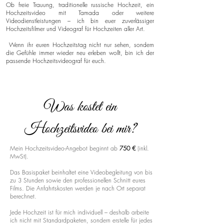
Ob freie Trauung, traditionelle russische Hochzeit, ein
Hochzeitsvideo mit Tamada oder weitere
Videodienstleistungen – ich bin euer zuverlässiger
Hochzeitsfilmer und Videograf für Hochzeiten aller Art.
Wenn ihr euren Hochzeitstag nicht nur sehen, sondern
die Gefühle immer wieder neu erleben wollt, bin ich der
passende Hochzeitsvideograf für euch.
Was kostet ein
Hochzeitsvideo bei mir?
Mein Hochzeitsvideo-Angebot beginnt ab
750 €
(inkl.
MwSt).
Das Basispaket beinhaltet eine Videobegleitung von bis
zu 3 Stunden sowie den professionellen Schnitt eures
Films. Die Anfahrtskosten werden je nach Ort separat
berechnet.
Jede Hochzeit ist für mich individuell – deshalb arbeite
ich nicht mit Standardpaketen, sondern erstelle für jedes