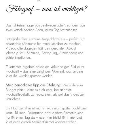
Fotograf – was ist wichtiger?
Das ist keine Frage von „entweder oder“, sondern von
zwei verschiedenen Arten, euren Tag festzuhalten.
Fotografie friert einzelne Augenblicke ein – perfekt, um
besondere Momente für immer sichtbar zu machen.
Videografie dagegen hält den gesamten Ablauf
lebendig fest: Stimmen, Bewegung, Atmosphäre und
echte Emotionen.
Zusammen ergeben beide ein vollständiges Bild eurer
Hochzeit – das eine zeigt den Moment, das andere
lässt ihn wieder spürbar werden.
Mein persönlicher Tipp aus Erfahrung:
Wenn ihr euer
Budget plant, lohnt es sich eher, bei anderen
Hochzeitsdetails zu reduzieren, als auf das Video zu
verzichten.
Ein Hochzeitsfilm ist nichts, was man später nachholen
kann. Blumen, Dekoration oder andere Elemente sind
nur für einen Tag da – euer Film bleibt für immer und
lässt euch diesen Moment immer wieder erleben.