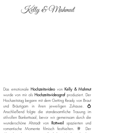
Kelly & Mahmut
Das emotionale
Hochzeitsvideo
von
Kelly & Mahmut
wurde von mir als
Hochzeitsvideograf
produziert. Der
Hochzeitstag begann mit dem Getting Ready von Braut
und Bräutigam in ihren jeweiligen Zuhause. 💍
Anschließend folgte die standesamtliche Trauung im
stilvollen Bankettsaal, bevor wir gemeinsam durch die
wunderschöne Altstadt von
Rottweil
spazierten und
romantische Momente filmisch festhielten. 🥂 Der