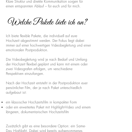
Klare Struktur und direkte Kommunikation sorgen für
einen entspannten Ablauf – für euch und für mich.
Welche Pakete biete ich an?
Ich biete flexible Pakete, die individuell auf eure
Hochzeit abgestimmt werden. Der Fokus liegt dabei
immer auf einer hochwertigen Videobegleitung und einer
emotionalen Postproduktion.
Die Videobegleitung wird je nach Bedarf und Umfang
der Hochzeit flexibel geplant und kann mit einem oder
zwei Videografen erfolgen, um verschiedene
Perspektiven einzufangen.
Nach der Hochzeit entsteht in der Postproduktion euer
persönlicher Film, der je nach Paket unterschiedlich
aufgebaut ist:
ein klassischer Hochzeitsfilm in kompakter Form
oder ein erweitertes Paket mit Highlight-Video und einem
längeren, dokumentarischen Hochzeitsfilm
Zusätzlich gibt es eine besondere Option: ein Same-
Day Highlight. Dabei wird bereits aufgenommenes